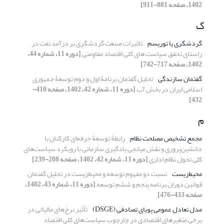
1402، صفحه 881-911]
گ
گردشگری یا توریسم
تاثیرات صنعت گردشگری بر درآمد نفت در
راستای تحقق سیاست های کلی اقتصاد مقاومتی
[دوره 11، شماره 44،
1402، صفحه 717-742]
گفتمان سازندگی
تحلیل گفتمان برنامۀ اول و دوم توسعۀ جمهوری
اسلامی ایران در بخش آب
[دوره 11، شماره 42، 1402، صفحه 410-
432]
م
مجمع تشخیص مصلحت نظام
رابطۀ توسعۀ حرفه‌ای کارکنان با
جانشین‌پروری و نقش میانجی یادگیری سازمانی با رویکرد سیاست‌های
کلی تحول نظام اداری
[دوره 11، شماره 42، 1402، صفحه 208-239]
محیط‌زیست
نسبت دو مفهوم توسعه و محیط‌زیست در تحلیل گفتمان
قوانین دوران برنامه پنجم و ششم توسعه
[دوره 11، شماره 43، 1402،
صفحه 433-476]
مدل تعادل عمومی پویای تصادفی (DSGE)
تأثیر نرخ‌های مالیاتی در
برخی متغیرهای اقتصادی در چارچوب سیاست‌های کلی اقتصاد