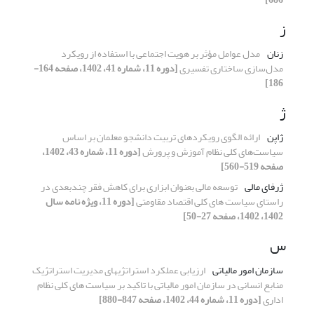
ز
زنان
مدل عوامل مؤثر بر هویت اجتماعی با استفاده از رویکرد
مدل‌سازی ساختاری تفسیری
[دوره 11، شماره 41، 1402، صفحه 164-
186]
ژ
ژاپن
ارائه الگوی رویکردهای تربیت دانشجو معلمان بر اساس
سیاست‌های کلی نظام آموزش و پرورش
[دوره 11، شماره 43، 1402،
صفحه 519-560]
ژرفای مالی
توسعه مالی بعنوان ابزاری برای کاهش فقر چندبعدی در
راستای سیاست های کلی اقتصاد مقاومتی
[دوره 11، ویژه نامه سال
1402، 1402، صفحه 27-50]
س
سازمان امور مالیاتی
ارزیابی عملکرد استراتژیهای مدیریت استراتژیک
منابع انسانی در سازمان امور مالیاتی با تاکید بر سیاست های کلی نظام
اداری
[دوره 11، شماره 44، 1402، صفحه 847-880]