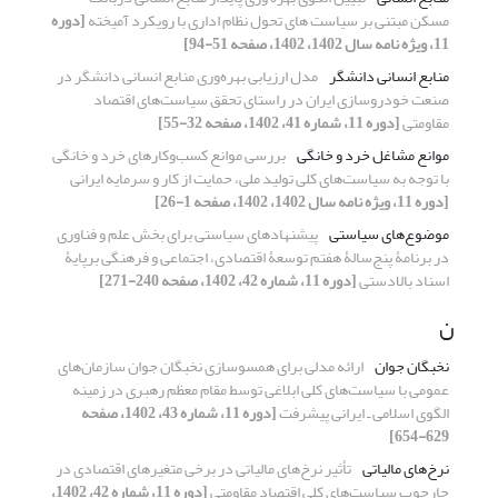
مسکن مبتنی بر سیاست های تحول نظام اداری با رویکرد آمیخته
[دوره
11، ویژه نامه سال 1402، 1402، صفحه 51-94]
منابع انسانی دانشگر
مدل ارزیابی بهره‌وری منابع انسانی دانشگر در
صنعت خودروسازی ایران در راستای تحقق سیاست‌های اقتصاد
مقاومتی
[دوره 11، شماره 41، 1402، صفحه 32-55]
موانع مشاغل خرد و خانگی
بررسی موانع کسب‌وکارهای خرد و خانگی
با توجه به سیاست‌های کلی تولید ملی، حمایت از کار و سرمایه ایرانی
[دوره 11، ویژه نامه سال 1402، 1402، صفحه 1-26]
موضوع‌های سیاستی
پیشنهادهای سیاستی برای بخش علم و فناوری
در برنامۀ پنج‌سالۀ هفتم توسعۀ اقتصادی، اجتماعی و فرهنگی برپایۀ
اسناد بالادستی
[دوره 11، شماره 42، 1402، صفحه 240-271]
ن
نخبگان جوان
ارائه مدلی برای همسوسازی نخبگان جوان سازمان‌های
عمومی با سیاست‌های کلی ابلاغی توسط مقام معظم رهبری در زمینه
الگوی اسلامی ـ ایرانی پیشرفت
[دوره 11، شماره 43، 1402، صفحه
629-654]
نرخ‌های مالیاتی
تأثیر نرخ‌های مالیاتی در برخی متغیرهای اقتصادی در
چارچوب سیاست‌های کلی اقتصاد مقاومتی
[دوره 11، شماره 42، 1402،