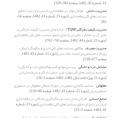
11، شماره 42، 1402، صفحه 302-329]
مدیریت دانش
عوامل مؤثر در نظام اداری دانش‌بنیان جهت تحقق
سیاست‌های کلی نظام اداری
[دوره 11، شماره 41، 1402، صفحه 56-
85]
مدیریت کیفیت فراگیر(TQM)
ارائه مدل مدیریت کیفیت فراگیر و
تاثیر آن بر عملکرد مالی در راستای تحقق سیاست های کلی نظام اداری
[دوره 11، شماره 44، 1402، صفحه 743-762]
مدیریت مصرف
واکاوی سیاست‌های کلی انرژی و چگونگی اعمال
رویکرد اجتماعی در اسناد بالادستی
[دوره 11، شماره 43، 1402،
صفحه 477-518]
مشاغل خرد و خانگی
بررسی موانع کسب‌وکارهای خرد و خانگی با
توجه به سیاست‌های کلی تولید ملی، حمایت از کار و سرمایه ایرانی
[دوره 11، ویژه نامه سال 1402، 1402، صفحه 1-26]
معلولان
سیاست‌گذاری عمومی در حوزۀ اشتغال معلولان در جمهوری
اسلامی ایران
[دوره 11، شماره 41، 1402، صفحه 86-110]
منابع انسانی
طراحی مدل جذب و به‌کارگیری نخبگان در نظام اداری
ایران در راستای تحقق سیاست‌های کلی نظام اداری
[دوره 11، شماره
41، 1402، صفحه 2-31]
منابع انسانی
تبیین الگوی بهره وری پایدار منابع انسانی دربانک