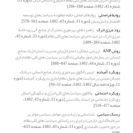
راستای اجرای سیاست‌های کلی نظام جمهوری اسلامی ایران
[دوره 11،
شماره 41، 1402، صفحه 188-206]
روابط فرامحلی
روابط فرامحلی حلقه مفقوده سیاست‌های توسعه
اقتصاد دانش‌بنیان
[دوره 11، شماره 43، 1402، صفحه 561-578]
رود مرزی اترک
راهبردهای بهره‌وری مشترک از منابع آبی رودخانۀ
مرزی اترک در جهت اجرای سیاست‌های کلی نظام
[دوره 11، شماره 42،
1402، صفحه 384-409]
روش ANP
ارزیابی عملکرد استراتژیهای مدیریت استراتژیک منابع
انسانی در سازمان امور مالیاتی با تاکید بر سیاست های کلی نظام اداری
[دوره 11، شماره 44، 1402، صفحه 847-880]
رویکرد آمیخته
تبیین الگوی بهره وری پایدار منابع انسانی دربانک
مسکن مبتنی بر سیاست های تحول نظام اداری با رویکرد آمیخته
[دوره
11، ویژه نامه سال 1402، 1402، صفحه 51-94]
رویکرد اجتماعی
واکاوی سیاست‌های کلی انرژی و چگونگی اعمال
رویکرد اجتماعی در اسناد بالادستی
[دوره 11، شماره 43، 1402،
صفحه 477-518]
ریسک سیاسی
شناسایی و رتبه بندی عوامل سیاسی موثر بر
سرمایه‌گذاری خارجی در ایران در راستای سیاست های کلی نظام
درحوزه امنیت اقتصادی
[دوره 11، شماره 43، 1402، صفحه 655-
686]