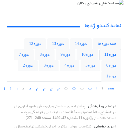
نمایه کلیدواژه ها
همه دوره ها
دوره 14
دوره 13
دوره 12
دوره 11
دوره 10
دوره 9
دوره 8
دوره 7
دوره 6
دوره 5
دوره 4
دوره 3
دوره 2
دوره 1
همه
آ
ا
ب
پ
ت
ث
ج
چ
ح
خ
د
ذ
ر
ز
ژ
ا
اجتماعی و فرهنگی
پیشنهادهای سیاستی برای بخش علم و فناوری در
برنامۀ پنج‌سالۀ هفتم توسعۀ اقتصادی، اجتماعی و فرهنگی برپایۀ
اسناد بالادستی
[دوره 11، شماره 42، 1402، صفحه 240-271]
اجرای خط‌مشی
شناسایی عوامل مؤثر بر اجرای خط‌مشی نهادینه‌سازی