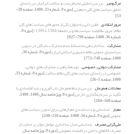
مرگ‌ومیر
بررسی تحلیلی محیط‌زیست و سلامت ایرانیان در راستای
تحقق سیاست‌های کلی جمعیتی
[دوره 9، شماره 33، 1400، صفحه 28-
53]
مرور انتقادی
فقرزدایی به‌عنوان یکی از محورهای سیاست‌های کلی
نظام: مرور نظام‌مند سیاست‌ها و برنامه‌ها (1384 تا 1399)
[دوره 9،
شماره 36، 1400، صفحه 798-827]
مشارکت
ساختاردهی به مسئلۀ عدم مشارکت نخبگان در تدوین
سیاست‏های عمومی نظام جمهوری اسلامی ایران
[دوره 9، شماره 36،
1400، صفحه 748-772]
مشارکت دولتی ـ خصوصی
توسعۀ راهبرد مشارکت‌های دولتی ـ
خصوصی در راستای سیاست‌های کلی نظام سلامت
[دوره 9، شماره 33،
1400، صفحه 1-26]
معادلات هم‌زمان
بررسی ارتباط هم‌زمان تاب‌آوری و رشد اقتصادی با
تأکید بر سرمایه‌گذاری خارجی
[دوره 9، ویژه‌نامه سال 1400، 1400،
صفحه 160-184]
معیار
شناسایی و دسته‌بندی معیارهایی برای تدوین سیاست‌های
عمومی
[دوره 9، شماره 34، 1400، صفحه 210-248]
ملی‏گرایی مصرف
شناسایی مدل ساختاری عوامل مؤثر بر حمایت از
مصرف کالاهای داخلی در اقتصاد مقاومتی
[دوره 9، ویژه‌نامه سال