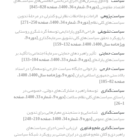
سیاست
واکاوی پیشران‌های اجرای اثربخشی خط‌مشی‌های سیاست‌های
اقتصاد مقاومتی
[دوره 9، شماره 36، 1400، صفحه 828-845]
سیاست‌پژوهی
الزامات و ملاحظات نظارتی و کنترلی در مرحلۀ تدوین
سیاست‌های کلی نظام
[دوره 9، شماره 34، 1400، صفحه 250-271]
سیاست تشویقی
طراحی الگوی پارادایمی توسعۀ گردشگری روستایی
با رویکرد تحقق سیاست‌های کلی تشویق سرمایه‌گذاری
[دوره 9،
ویژه‌نامه سال 1400، 1400، صفحه 132-159]
سیاست حمایتی
تأثیر راهبردهای حمایتی سرمایۀ اجتماعی با تأکید بر
سیاست‌های یارانه‌ای
[دوره 9، شماره 33، 1400، صفحه 104-133]
سیاست خارجی
بازخوانی جایگاه سیاست خارجی توسعه‌‌گرا در اسناد
بالادستی جمهوری اسلامی ایران
[دوره 9، ویژه‌نامه سال 1400، 1400،
صفحه 82-105]
سیاست‌گذاری
توسعۀ راهبرد مشارکت‌های دولتی ـ خصوصی در
راستای سیاست‌های کلی نظام سلامت
[دوره 9، شماره 33، 1400، صفحه
1-26]
سیاست‌گذاری
شناسایی و دسته‌بندی معیارهایی برای تدوین
سیاست‌های عمومی
[دوره 9، شماره 34، 1400، صفحه 210-248]
سیاست‌گذاری علم و فناوری
ارزیابی حُسن اجرای سیاست‌‎های
راهبردی و کلانِ علم و فناوری در ایران مبتنی بر رویکرد شبکۀ سیاستی