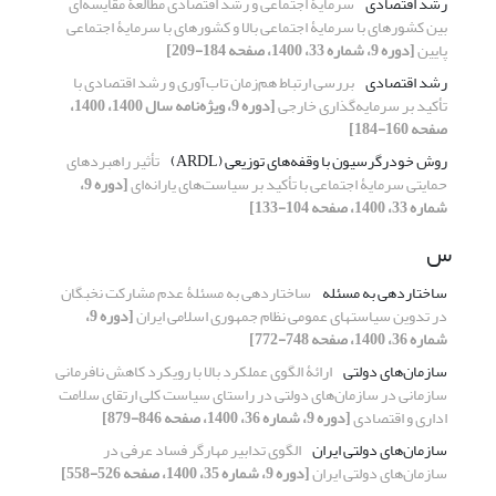
رشد اقتصادی
سرمایۀ اجتماعی و رشد اقتصادی مطالعۀ مقایسه‌ای
بین کشورهای با سرمایۀ اجتماعی بالا و کشورهای با سرمایۀ اجتماعی
پایین
[دوره 9، شماره 33، 1400، صفحه 184-209]
رشد اقتصادی
بررسی ارتباط هم‌زمان تاب‌آوری و رشد اقتصادی با
تأکید بر سرمایه‌گذاری خارجی
[دوره 9، ویژه‌نامه سال 1400، 1400،
صفحه 160-184]
روش خودرگرسیون با وقفه‌های توزیعی (ARDL)
تأثیر راهبردهای
حمایتی سرمایۀ اجتماعی با تأکید بر سیاست‌های یارانه‌ای
[دوره 9،
شماره 33، 1400، صفحه 104-133]
س
ساختاردهی به مسئله
ساختاردهی به مسئلۀ عدم مشارکت نخبگان
در تدوین سیاست‏های عمومی نظام جمهوری اسلامی ایران
[دوره 9،
شماره 36، 1400، صفحه 748-772]
سازمان‌های دولتی
ارائۀ الگوی عملکرد بالا با رویکرد کاهش نافرمانی
سازمانی در سازمان‌های دولتی در راستای سیاست کلی ارتقای سلامت
اداری و اقتصادی
[دوره 9، شماره 36، 1400، صفحه 846-879]
سازمان‌های دولتی ایران
الگوی تدابیر مهارگر فساد عرفی در
سازمان‌های دولتی ایران
[دوره 9، شماره 35، 1400، صفحه 526-558]