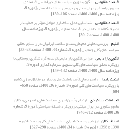
اقتصاد مقاومتی
الگوی تدوین سیاست‌های دیپلماسی اقتصادی
جمهوری اسلامی ایران مبتنی بر بررسی اسناد بالادستی
[دوره 9،
ویژه‌نامه سال 1400، 1400، صفحه 106-130]
اقتصاد مقاومتی
شناسایی مدل ساختاری عوامل مؤثر بر حمایت از
مصرف کالاهای داخلی در اقتصاد مقاومتی
[دوره 9، ویژه‌نامه سال
1400، 1400، صفحه 2-30]
اقلیم
بررسی تحلیلی محیط‌زیست و سلامت ایرانیان در راستای تحقق
سیاست‌های کلی جمعیتی
[دوره 9، شماره 33، 1400، صفحه 28-53]
الگوی پارادایمی
طراحی الگوی پارادایمی توسعۀ گردشگری روستایی با
رویکرد تحقق سیاست‌های کلی تشویق سرمایه‌گذاری
[دوره 9،
ویژه‌نامه سال 1400، 1400، صفحه 132-159]
امنیت پایدار
راهبردهای تأمین امنیت ملی پایدار در مناطق مرزی کشور
با رویکرد سیاست‌های کلی
[دوره 9، شماره 36، 1400، صفحه 658-
684]
انحرافات عملکردی
ارزیابی حُسن اجرای سیاست‌‎های راهبردی و کلانِ
علم و فناوری در ایران مبتنی بر رویکرد شبکۀ سیاستی
[دوره 9، شماره
36، 1400، صفحه 712-746]
اهداف کلان
ارزیابی وضعیت اجرای سیاست‌های کلی جمعیت (دورۀ
1390 تا 1398 )
[دوره 9، شماره 34، 1400، صفحه 298-327]