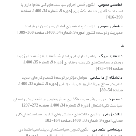
خط‌مشی عمومی
الگوی حُسن اجرای سیاست‌های کلی نظام اداری با
استناد به قانون خدمات کشوری
[دوره 9، شماره 34، 1400، صفحه
390-416]
خط‌مشی عمومی
الزامات پیاده‌سازی آمایش سرزمین در فرایند
مدیریت و توسعة کشور
[دوره 9، شماره 34، 1400، صفحه 360-389]
د
داده‌های بزرگ
راهبرد بازاریابی پایدار شبکه‌های هوشمند انرژی با
رویکرد سیاست‌های کلی علم و فناوری
[دوره 9، شماره 35، 1400،
صفحه 444-473]
دانشگاه آزاد اسلامی
عوامل مؤثر بر توسعۀ کسب‌‌وکارهای جدید
علمی در سطح بین‌المللی و تجربیات جهانی
[دوره 9، شماره 33، 1400،
صفحه 54-80]
دستمزد
بررسی اثر سرمایه‌گذاری بخش تعاونی بر اشتغال در راستای
سیاست کلی اشتغال
[دوره 9، شماره 34، 1400، صفحه 272-297]
دلالت‌پژوهی
واکاوی دلالت‌های خط‌مشی‌های کلان بر سیاست‌های کلی
قضایی
[دوره 9، شماره 33، 1400، صفحه 164-182]
دیپلماسی اقتصادی
الگوی تدوین سیاست‌های دیپلماسی اقتصادی
جمهوری اسلامی ایران مبتنی بر بررسی اسناد بالادستی
[دوره 9،