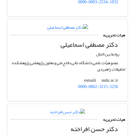
0000-0003-2534-1832
هیات تحریریه
دکتر مصطفی اسماعیلی
روابط بین الملل
عضو هیأت علمی دانشگاه عالی دفاع ملی و معاون پژوهشی پژوهشکده
تحقیقات راهبردی
sndu.ac.ir
esmaili
0000-0002-3215-5256
هیات تحریریه
دکتر حسن افراخته