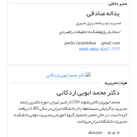
مدیر داخلی
یداله صادقی
مدیریت و برنامه ریزی شهری
استادیار پژوهشکده تحقیقات راهبردی
gmail.com
pardis.farandishan
0009-0004-9247-7777
هیات تحریریه
دکتر محمد ابویی اردکانی
محمد ابویی‌اردکانی متولد 1350 از شهر تهران، دوره دکتری رشته
مدیریت با گرایش سیستم‌ها را از دانشگاه تهران در سال 1385 دریافت
کرده است. در حال حاضر دانشیار گروه آموزشی مدیریت دولتی دانشکده
مدیریت دانشگاه تهران می‌باشد.
ut.ac.ir
abooyee