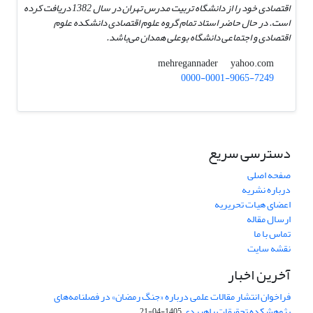
اقتصادی خود را از دانشگاه تربیت مدرس تهران در سال 1382 دریافت کرده
است. در حال حاضر استاد تمام گروه علوم اقتصادی دانشکده علوم
اقتصادی و اجتماعی دانشگاه بوعلی همدان می‌باشد.
yahoo.com
mehregannader
0000-0001-9065-7249
دسترسی سریع
صفحه اصلی
درباره نشریه
اعضای هیات تحریریه
ارسال مقاله
تماس با ما
نقشه سایت
آخرین اخبار
فراخوان انتشار مقالات علمی درباره «جنگ رمضان» در فصلنامه‌های
پژوهشکده تحقیقات راهبردی
1405-04-21