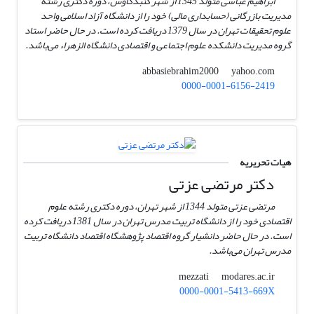
ابراهیم عباسی متولد 1345 از شهر گنبدکاوس، دوره دکتری رشته
مدیریت بازرگانی (حسابداری مالی) خود را از دانشگاه آزاد اسلامی واحد
علوم تحقیقات تهران در سال 1379 دریافت کرده است. در حال حاضر استاد
گروه مدیریت دانشکده علوم اجتماعی و اقتصادی دانشگاه الزهراء می‌باشد.
yahoo.com
abbasiebrahim2000
0000-0001-6156-2419
هیات تحریریه
دکتر مرتضی عزتی
مرتضی عزتی متولد 1344 از شهر تهران، دوره دکتری رشته علوم
اقتصادی خود را از دانشگاه تربیت مدرس تهران در سال 1381 دریافت کرده
است. در حال حاضر دانشیار گروه اقتصاد پژوهشگاه اقتصاد دانشگاه تربیت
مدرس تهران می‌باشد.
modares.ac.ir
mezzati
0000-0001-5413-669X