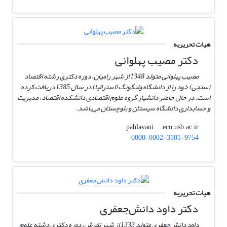
هیات تحریریه
دکتر مصیب پهلوانی
مصیب پهلوانی متولد 1348 از شهر رامیان، دوره دکتری رشته اقتصاد
(سنجی) خود را از دانشگاه ولنگونگ (استرالیا) در سال 1385 دریافت کرده
است. در حال حاضر دانشیار گروه علوم اقتصادی دانشکده اقتصاد، مدیریت
و حسابداری دانشگاه سیستان و بلوچستان می‌باشد.
eco.usb.ac.ir
pahlavani
0000-0002-3101-9754
هیات تحریریه
دکتر داود دانش‌جعفری
داود دانش‌جعفری متولد 1333 از شهر تفرش، دوره دکتری دشته علوم