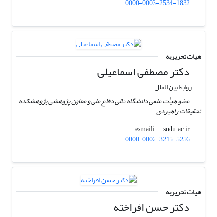
0000-0003-2534-1832
هیات تحریریه
دکتر مصطفی اسماعیلی
روابط بین الملل
عضو هیأت علمی دانشگاه عالی دفاع ملی و معاون پژوهشی پژوهشکده
تحقیقات راهبردی
sndu.ac.ir
esmaili
0000-0002-3215-5256
هیات تحریریه
دکتر حسن افراخته