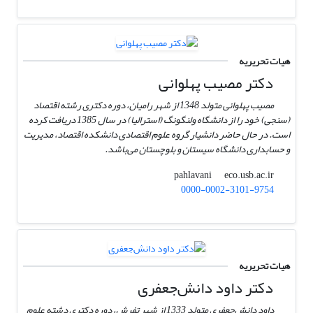
هیات تحریریه
دکتر مصیب پهلوانی
مصیب پهلوانی متولد 1348 از شهر رامیان، دوره دکتری رشته اقتصاد
(سنجی) خود را از دانشگاه ولنگونگ (استرالیا) در سال 1385 دریافت کرده
است. در حال حاضر دانشیار گروه علوم اقتصادی دانشکده اقتصاد، مدیریت
و حسابداری دانشگاه سیستان و بلوچستان می‌باشد.
eco.usb.ac.ir
pahlavani
0000-0002-3101-9754
هیات تحریریه
دکتر داود دانش‌جعفری
داود دانش‌جعفری متولد 1333 از شهر تفرش، دوره دکتری دشته علوم