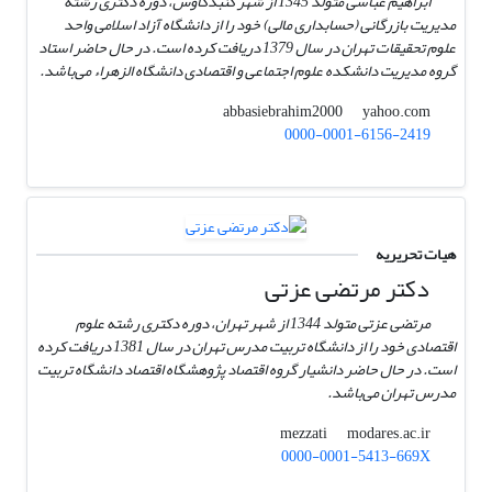
ابراهیم عباسی متولد 1345 از شهر گنبدکاوس، دوره دکتری رشته
مدیریت بازرگانی (حسابداری مالی) خود را از دانشگاه آزاد اسلامی واحد
علوم تحقیقات تهران در سال 1379 دریافت کرده است. در حال حاضر استاد
گروه مدیریت دانشکده علوم اجتماعی و اقتصادی دانشگاه الزهراء می‌باشد.
yahoo.com
abbasiebrahim2000
0000-0001-6156-2419
هیات تحریریه
دکتر مرتضی عزتی
مرتضی عزتی متولد 1344 از شهر تهران، دوره دکتری رشته علوم
اقتصادی خود را از دانشگاه تربیت مدرس تهران در سال 1381 دریافت کرده
است. در حال حاضر دانشیار گروه اقتصاد پژوهشگاه اقتصاد دانشگاه تربیت
مدرس تهران می‌باشد.
modares.ac.ir
mezzati
0000-0001-5413-669X