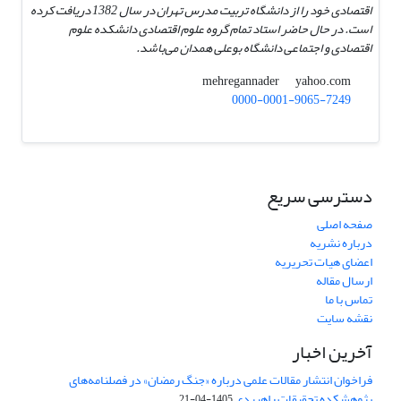
اقتصادی خود را از دانشگاه تربیت مدرس تهران در سال 1382 دریافت کرده
است. در حال حاضر استاد تمام گروه علوم اقتصادی دانشکده علوم
اقتصادی و اجتماعی دانشگاه بوعلی همدان می‌باشد.
yahoo.com
mehregannader
0000-0001-9065-7249
دسترسی سریع
صفحه اصلی
درباره نشریه
اعضای هیات تحریریه
ارسال مقاله
تماس با ما
نقشه سایت
آخرین اخبار
فراخوان انتشار مقالات علمی درباره «جنگ رمضان» در فصلنامه‌های
پژوهشکده تحقیقات راهبردی
1405-04-21