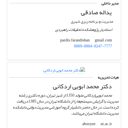
مدیر داخلی
یداله صادقی
مدیریت و برنامه ریزی شهری
استادیار پژوهشکده تحقیقات راهبردی
gmail.com
pardis.farandishan
0009-0004-9247-7777
هیات تحریریه
دکتر محمد ابویی اردکانی
محمد ابویی‌اردکانی متولد 1350 از شهر تهران، دوره دکتری رشته
مدیریت با گرایش سیستم‌ها را از دانشگاه تهران در سال 1385 دریافت
کرده است. در حال حاضر دانشیار گروه آموزشی مدیریت دولتی دانشکده
مدیریت دانشگاه تهران می‌باشد.
ut.ac.ir
abooyee