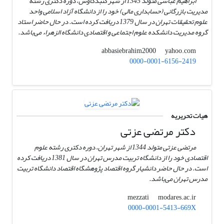
ابراهیم عباسی متولد 1345 از شهر گنبدکاوس، دوره دکتری رشته
مدیریت بازرگانی (حسابداری مالی) خود را از دانشگاه آزاد اسلامی واحد
علوم تحقیقات تهران در سال 1379 دریافت کرده است. در حال حاضر استاد
گروه مدیریت دانشکده علوم اجتماعی و اقتصادی دانشگاه الزهراء می‌باشد.
yahoo.com
abbasiebrahim2000
0000-0001-6156-2419
هیات تحریریه
دکتر مرتضی عزتی
مرتضی عزتی متولد 1344 از شهر تهران، دوره دکتری رشته علوم
اقتصادی خود را از دانشگاه تربیت مدرس تهران در سال 1381 دریافت کرده
است. در حال حاضر دانشیار گروه اقتصاد پژوهشگاه اقتصاد دانشگاه تربیت
مدرس تهران می‌باشد.
modares.ac.ir
mezzati
0000-0001-5413-669X