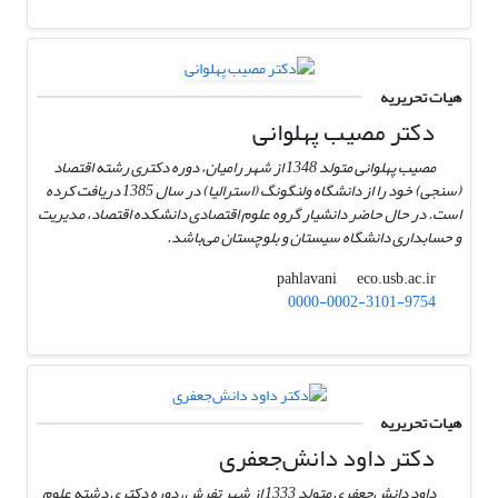
هیات تحریریه
دکتر مصیب پهلوانی
مصیب پهلوانی متولد 1348 از شهر رامیان، دوره دکتری رشته اقتصاد
(سنجی) خود را از دانشگاه ولنگونگ (استرالیا) در سال 1385 دریافت کرده
است. در حال حاضر دانشیار گروه علوم اقتصادی دانشکده اقتصاد، مدیریت
و حسابداری دانشگاه سیستان و بلوچستان می‌باشد.
eco.usb.ac.ir
pahlavani
0000-0002-3101-9754
هیات تحریریه
دکتر داود دانش‌جعفری
داود دانش‌جعفری متولد 1333 از شهر تفرش، دوره دکتری دشته علوم