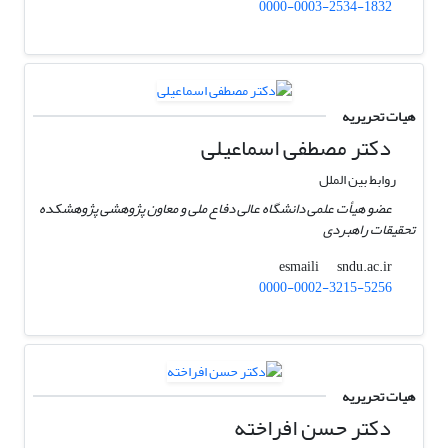
0000-0003-2534-1832
هیات تحریریه
دکتر مصطفی اسماعیلی
روابط بین الملل
عضو هیأت علمی دانشگاه عالی دفاع ملی و معاون پژوهشی پژوهشکده
تحقیقات راهبردی
sndu.ac.ir
esmaili
0000-0002-3215-5256
هیات تحریریه
دکتر حسن افراخته