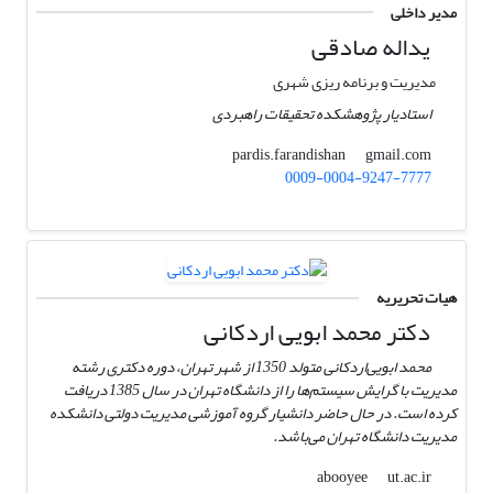
مدیر داخلی
یداله صادقی
مدیریت و برنامه ریزی شهری
استادیار پژوهشکده تحقیقات راهبردی
gmail.com
pardis.farandishan
0009-0004-9247-7777
هیات تحریریه
دکتر محمد ابویی اردکانی
محمد ابویی‌اردکانی متولد 1350 از شهر تهران، دوره دکتری رشته
مدیریت با گرایش سیستم‌ها را از دانشگاه تهران در سال 1385 دریافت
کرده است. در حال حاضر دانشیار گروه آموزشی مدیریت دولتی دانشکده
مدیریت دانشگاه تهران می‌باشد.
ut.ac.ir
abooyee