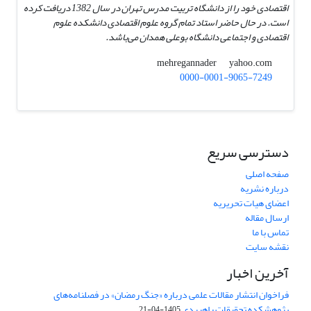
اقتصادی خود را از دانشگاه تربیت مدرس تهران در سال 1382 دریافت کرده
است. در حال حاضر استاد تمام گروه علوم اقتصادی دانشکده علوم
اقتصادی و اجتماعی دانشگاه بوعلی همدان می‌باشد.
yahoo.com
mehregannader
0000-0001-9065-7249
دسترسی سریع
صفحه اصلی
درباره نشریه
اعضای هیات تحریریه
ارسال مقاله
تماس با ما
نقشه سایت
آخرین اخبار
فراخوان انتشار مقالات علمی درباره «جنگ رمضان» در فصلنامه‌های
پژوهشکده تحقیقات راهبردی
1405-04-21