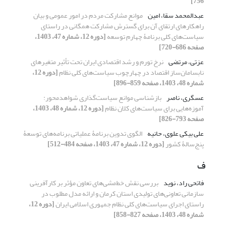
756]
عبدالمحمد سقا، امین
موانع مشارکت مردم در امور عمومی و بیان
راهکارهای ارتقای آن برای گسترش مشارکت همگانی در راستای
سیاست‌های کلی برنامۀ چهارم توسعه
[دوره 12، شماره 47، 1403،
صفحه 686-720]
عزتی، مرتضی
نرخ تورم و رشد اقتصادی ایران تحت تأثیر متغیرهای
نابسامان‌ساز اقتصاد در چهارچوب سیاست‌های کلی نظام
[دوره 12،
شماره 48، 1403، صفحه 859-896]
عسگری، ناصر
بازشناسی موانع سیاست‌گذاری شواهدمحور:
آموزه‌هایی برای سیاست‌های کلان نظام
[دوره 12، شماره 48، 1403،
صفحه 793-826]
علی بیکی علوی، حانیه
الگوی تدوین برنامۀ عملیاتی برنامه‌های توسعۀ
پنج‌سالۀ کشور
[دوره 12، شماره 47، 1403، صفحه 484-512]
ف
فاتحی راد، نوید
بررسی نقش خط‌مشی‌های تعاون مؤثر بر کارآفرینی
سازمانی تعاونی‌های تولیدی استان کرمان و ارائه مدل مطلوب در
راستای اجرای سیاست‌های کلی نظام جمهوری اسلامی ایران
[دوره 12،
شماره 48، 1403، صفحه 827-858]