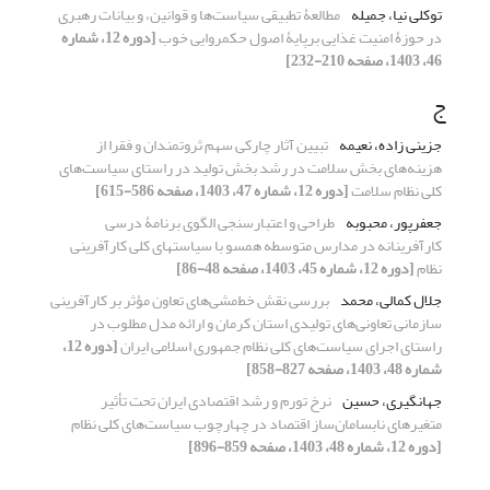
توکلی نیا، جمیله
مطالعۀ تطبیقی سیاست‌ها و قوانین، و بیانات رهبری
در حوزۀ امنیت غذایی برپایۀ اصول حکمروایی خوب
[دوره 12، شماره
46، 1403، صفحه 210-232]
ج
جزینی زاده، نعیمه
تبیین آثار چارکی سهم ثروتمندان و فقرا از
هزینه‌های بخش سلامت در رشد بخش تولید در راستای سیاست‌های
کلی نظام سلامت
[دوره 12، شماره 47، 1403، صفحه 586-615]
جعفرپور، محبوبه
طراحی و اعتبارسنجی الگوی برنامۀ درسی
کارآفرینانه در مدارس متوسطه همسو با سیاست‏های کلی کارآفرینی
نظام
[دوره 12، شماره 45، 1403، صفحه 48-86]
جلال کمالی، محمد
بررسی نقش خط‌مشی‌های تعاون مؤثر بر کارآفرینی
سازمانی تعاونی‌های تولیدی استان کرمان و ارائه مدل مطلوب در
راستای اجرای سیاست‌های کلی نظام جمهوری اسلامی ایران
[دوره 12،
شماره 48، 1403، صفحه 827-858]
جهانگیری، حسین
نرخ تورم و رشد اقتصادی ایران تحت تأثیر
متغیرهای نابسامان‌ساز اقتصاد در چهارچوب سیاست‌های کلی نظام
[دوره 12، شماره 48، 1403، صفحه 859-896]