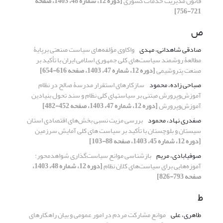
قانون مدیریت خدمات کشوری
[دوره 12، شماره 48، 1403، صفحه
721-756]
ص
صادقی شاهدانی، مهدی
واکاوی مؤلفه‌های سیاست‌ صنعتی برپایۀ
مطالعۀ روشمند سیاست‌های کلی جمهوری اسلامی ایران با تأکید بر
صنعت پتروشیمی
[دوره 12، شماره 47، 1403، صفحه 616-654]
صباحی زاده، محمود
سازِکارهای استقرار مدرسۀ صالح در نظام
آموزش‌وپرورش مبتنی بر سیاست‏های کلی نظام و سند تحول بنیادین
آموزش‌وپرورش
[دوره 12، شماره 47، 1403، صفحه 452-482]
صفدری نهاد، محمود
بررسی مزیت نسبی بخش‌های اقتصادی استان
سیستان و بلوچستان با تأکید بر سیاست های کلی آمایش سرزمین
[دوره 12، شماره 45، 1403، صفحه 88-103]
صوفیابادی، مریم
بازشناسی موانع سیاست‌گذاری شواهدمحور:
آموزه‌هایی برای سیاست‌های کلان نظام
[دوره 12، شماره 48، 1403،
صفحه 793-826]
ط
طاهری، علی
موانع مشارکت مردم در امور عمومی و بیان راهکارهای