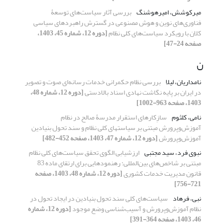
میرکوشش، امیرهوشنگ
بررسی آثار سیاست‌‌های توسعۀ‌‌
فناوری‌‌های نوین و هوش مصنوعی در گسترش راهبردهای سیاسی
کلان با رویکرد سیاست‌‌های کلی نظام
[دوره 12، شماره 45، 1403،
صفحه 24-47]
ن
نامداریان، لیلا
بررسی نظام حکمرانی خدمات رسانه‌ای صوت و تصویر
در ایران بر پایه نگاشت نهادی اسناد بالادستی
[دوره 12، شماره 48،
1403، صفحه 963-1002]
نامی، کلثوم
سازِکارهای استقرار مدرسۀ صالح در نظام
آموزش‌وپرورش مبتنی بر سیاست‏های کلی نظام و سند تحول بنیادین
آموزش‌وپرورش
[دوره 12، شماره 47، 1403، صفحه 452-482]
نبوی فرد، سید مجتبی
ارزشیابی الگوی تحقق سیاست‌های کلی نظام
مبتنی بر شاخص‌های بین‌المللی: رهنمودهایی برای ارتقای ماده 83
قانون مدیریت خدمات کشوری
[دوره 12، شماره 48، 1403، صفحه
721-756]
نبی، فرهاد
سیاست‌های کلی سند تحول بنیادین در ایجاد تحول در
نظام آموزش‌وپرورش و آسیب‌شناسی وضع موجود
[دوره 12، شماره
46، 1403، صفحه 364-391]