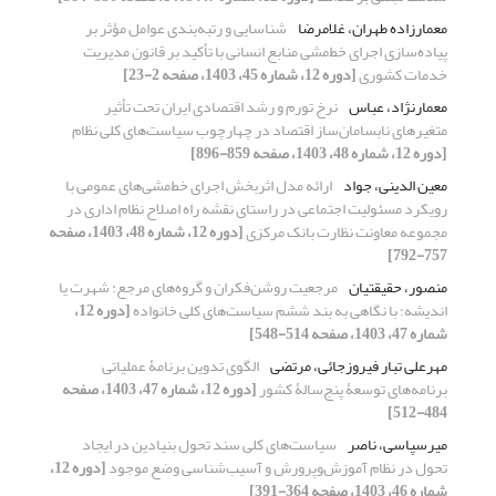
معمارزاده طهران، غلامرضا
شناسایی و رتبه‌بندی عوامل مؤثر بر
پیاده‌سازی اجرای خط‌مشی منابع انسانی با تأکید بر قانون مدیریت
خدمات کشوری
[دوره 12، شماره 45، 1403، صفحه 2-23]
معمارنژاد، عباس
نرخ تورم و رشد اقتصادی ایران تحت تأثیر
متغیرهای نابسامان‌ساز اقتصاد در چهارچوب سیاست‌های کلی نظام
[دوره 12، شماره 48، 1403، صفحه 859-896]
معین الدینی، جواد
ارائه مدل اثربخش اجرای خط‌مشی‌های عمومی با
رویکرد مسئولیت اجتماعی در راستای نقشه راه اصلاح نظام اداری در
مجموعه معاونت نظارت بانک مرکزی
[دوره 12، شماره 48، 1403، صفحه
757-792]
منصور، حقیقتیان
مرجعیت روشن‌فکران و گروه‌های مرجع: شهرت یا
اندیشه؛ با نگاهی به بند ششم سیاست‌های کلی خانواده
[دوره 12،
شماره 47، 1403، صفحه 514-548]
مهرعلی تبار فیروزجائی، مرتضی
الگوی تدوین برنامۀ عملیاتی
برنامه‌های توسعۀ پنج‌سالۀ کشور
[دوره 12، شماره 47، 1403، صفحه
484-512]
میرسپاسی، ناصر
سیاست‌های کلی سند تحول بنیادین در ایجاد
تحول در نظام آموزش‌وپرورش و آسیب‌شناسی وضع موجود
[دوره 12،
شماره 46، 1403، صفحه 364-391]