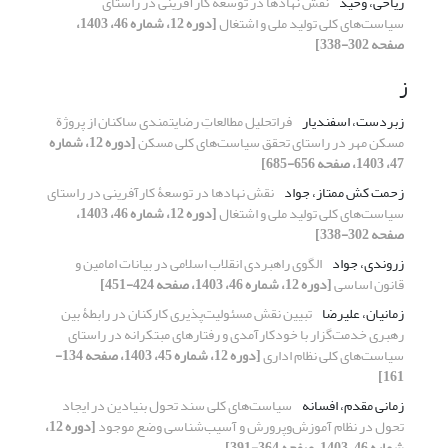
ریاحی، وحید
نقش نهادها در توسعۀ کارآفرینی در راستای
سیاست‌های کلی تولید ملی و اشتغال
[دوره 12، شماره 46، 1403،
صفحه 302-338]
ز
زبردست، اسفندیار
فراتحلیل مطالعاتِ رضایتمندی ساکنان از پروژة
مسکن مهر در راستای تحقق سیاست‌های کلی مسکن
[دوره 12، شماره
47، 1403، صفحه 656-685]
زحمت کش ممتاز، جواد
نقش نهادها در توسعۀ کارآفرینی در راستای
سیاست‌های کلی تولید ملی و اشتغال
[دوره 12، شماره 46، 1403،
صفحه 302-338]
زروندی، جواد
الگوی راهبردی انقلاب اسلامی در بیانات امامین و
قانون اساسی
[دوره 12، شماره 46، 1403، صفحه 424-451]
زمانیان، علیرضا
تبیین نقش مسئولیت‌پذیری کارکنان در رابطۀ بین
رهبری خدمت‌گزار با خودکارآمدی و رفتارهای مبتکرانه در راستای
سیاست‌های کلی نظام اداری
[دوره 12، شماره 45، 1403، صفحه 134-
161]
زمانی مقدم، افسانه
سیاست‌های کلی سند تحول بنیادین در ایجاد
تحول در نظام آموزش‌وپرورش و آسیب‌شناسی وضع موجود
[دوره 12،
شماره 46، 1403، صفحه 364-391]