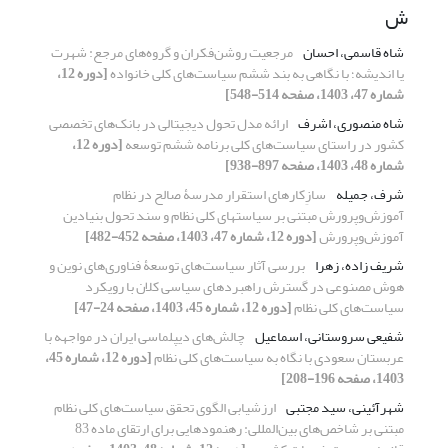
ش
شاه قاسمی، احسان
مرجعیت روشن‌فکران و گروه‌های مرجع: شهرت
یا اندیشه؛ با نگاهی به بند ششم سیاست‌های کلی خانواده
[دوره 12،
شماره 47، 1403، صفحه 514-548]
شاه منصوری، اشرف
ارائه مدل تحول دیجیتالی در بانک‌های تخصصی
کشور در راستای سیاست‌های کلی برنامه ششم توسعه
[دوره 12،
شماره 48، 1403، صفحه 897-938]
شرف، جمیله
سازِکارهای استقرار مدرسۀ صالح در نظام
آموزش‌وپرورش مبتنی بر سیاست‏های کلی نظام و سند تحول بنیادین
آموزش‌وپرورش
[دوره 12، شماره 47، 1403، صفحه 452-482]
شریف زاده، زهرا
بررسی آثار سیاست‌‌های توسعۀ‌‌ فناوری‌‌های نوین و
هوش مصنوعی در گسترش راهبردهای سیاسی کلان با رویکرد
سیاست‌‌های کلی نظام
[دوره 12، شماره 45، 1403، صفحه 24-47]
شفیعی سروستانی، اسماعیل
چالش‌های دیپلماسی ایران در مواجهه با
عربستان سعودی با نگاه به سیاست‌های کلی نظام
[دوره 12، شماره 45،
1403، صفحه 196-208]
شهرآئینی، سید مجتبی
ارزشیابی الگوی تحقق سیاست‌های کلی نظام
مبتنی بر شاخص‌های بین‌المللی: رهنمودهایی برای ارتقای ماده 83