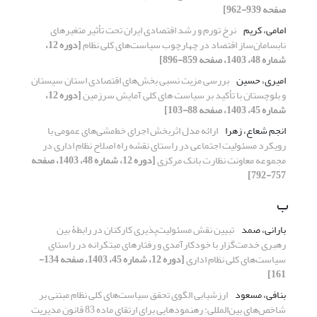
صفحه 939-962]
امامی، کریم
نرخ تورم و رشد اقتصادی ایران تحت تأثیر متغیرهای
نابسامان‌ساز اقتصاد در چهارچوب سیاست‌های کلی نظام
[دوره 12،
شماره 48، 1403، صفحه 859-896]
امیری، حسین
بررسی مزیت نسبی بخش‌های اقتصادی استان سیستان
و بلوچستان با تأکید بر سیاست های کلی آمایش سرزمین
[دوره 12،
شماره 45، 1403، صفحه 88-103]
انجم شعاع، زهرا
ارائه مدل اثربخش اجرای خط‌مشی‌های عمومی با
رویکرد مسئولیت اجتماعی در راستای نقشه راه اصلاح نظام اداری در
مجموعه معاونت نظارت بانک مرکزی
[دوره 12، شماره 48، 1403، صفحه
757-792]
ب
بارانی، صمد
تبیین نقش مسئولیت‌پذیری کارکنان در رابطۀ بین
رهبری خدمت‌گزار با خودکارآمدی و رفتارهای مبتکرانه در راستای
سیاست‌های کلی نظام اداری
[دوره 12، شماره 45، 1403، صفحه 134-
161]
بنافی، مسعود
ارزشیابی الگوی تحقق سیاست‌های کلی نظام مبتنی بر
شاخص‌های بین‌المللی: رهنمودهایی برای ارتقای ماده 83 قانون مدیریت