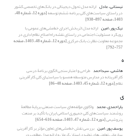
نیستانی، عادل
ارائه مدل تحول دیجیتالی در بانک‌های تخصصی کشور
در راستای سیاست‌های کلی برنامه ششم توسعه
[دوره 12، شماره 48،
1403، صفحه 897-938]
نیک پور، امین
ارائه مدل اثربخش اجرای خط‌مشی‌های عمومی با
رویکرد مسئولیت اجتماعی در راستای نقشه راه اصلاح نظام اداری در
مجموعه معاونت نظارت بانک مرکزی
[دوره 12، شماره 48، 1403، صفحه
757-792]
ه
هاشمی، سیداحمد
طراحی و اعتبارسنجی الگوی برنامۀ درسی
کارآفرینانه در مدارس متوسطه همسو با سیاست‏های کلی کارآفرینی
نظام
[دوره 12، شماره 45، 1403، صفحه 48-86]
ی
یاراحمدی، محمد
واکاوی مؤلفه‌های سیاست‌ صنعتی برپایۀ مطالعۀ
روشمند سیاست‌های کلی جمهوری اسلامی ایران با تأکید بر صنعت
پتروشیمی
[دوره 12، شماره 47، 1403، صفحه 616-654]
یوسف پور، امین
بررسی نقش خط‌مشی‌های تعاون مؤثر بر کارآفرینی
سازمانی تعاونی‌های تولیدی استان کرمان و ارائه مدل مطلوب در