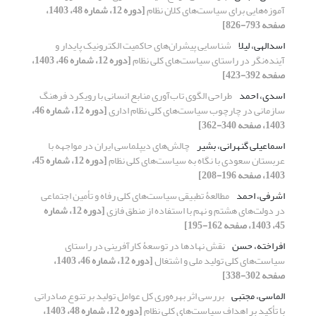
آموزه‌هایی برای سیاست‌های کلان نظام
[دوره 12، شماره 48، 1403،
صفحه 793-826]
اسدالهی، لیلا
شناسایی پیشران‌های حاکمیت الکترونیک پایدار و
آینده‌نگر در راستای سیاست‌های کلی نظام
[دوره 12، شماره 46، 1403،
صفحه 392-423]
اسدی، احمد
طراحی الگوی تاب‌آوری منابع انسانی با رویکرد فرهنگ
سازمانی در چارچوب سیاست‌های کلی نظام اداری
[دوره 12، شماره 46،
1403، صفحه 340-362]
اسماعیلی گنهرانی، بشیر
چالش‌های دیپلماسی ایران در مواجهه با
عربستان سعودی با نگاه به سیاست‌های کلی نظام
[دوره 12، شماره 45،
1403، صفحه 196-208]
اشرفی، احمد
مطالعۀ تطبیقی سیاست‌های کلی رفاه و تأمین اجتماعی
در دولت‌های هشتم و نهم با استفاده از منطق فازی
[دوره 12، شماره
45، 1403، صفحه 162-195]
افراخته، حسن
نقش نهادها در توسعۀ کارآفرینی در راستای
سیاست‌های کلی تولید ملی و اشتغال
[دوره 12، شماره 46، 1403،
صفحه 302-338]
الماسی، مجتبی
بررسی اثر بهره‌وری کل عوامل تولید بر تنوع صادراتی
با تأکید بر اهداف سیاست‌های کلی نظام
[دوره 12، شماره 48، 1403،