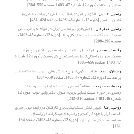
مبتنی بر عدالت
[دوره 12، شماره 47، 1403، صفحه 550-584]
رضایی، حسین
الگوی راهبردی انقلاب اسلامی در بیانات امامین و
قانون اساسی
[دوره 12، شماره 46، 1403، صفحه 424-451]
رضایی، صفرعلی
چالش‌های دیپلماسی ایران در مواجهه با عربستان
سعودی با نگاه به سیاست‌های کلی نظام
[دوره 12، شماره 45، 1403،
صفحه 196-208]
رفیعیان، مجتبی
فراتحلیل مطالعاتِ رضایتمندی ساکنان از پروژة
مسکن مهر در راستای تحقق سیاست‌های کلی مسکن
[دوره 12، شماره
47، 1403، صفحه 656-685]
رمضان، مجید
طراحی الگوی اجرای خط‌مشی‌های عمومی سلامت مبتنی
بر عدالت
[دوره 12، شماره 47، 1403، صفحه 550-584]
رهنما، محمدرحیم
مطالعۀ تطبیقی سیاست‌ها و قوانین، و بیانات
رهبری در حوزۀ امنیت غذایی برپایۀ اصول حکمروایی خوب
[دوره 12،
شماره 46، 1403، صفحه 210-232]
روحی، رضا
تبیین نقش مسئولیت‌پذیری کارکنان در رابطۀ بین رهبری
خدمت‌گزار با خودکارآمدی و رفتارهای مبتکرانه در راستای
سیاست‌های کلی نظام اداری
[دوره 12، شماره 45، 1403، صفحه 134-
161]