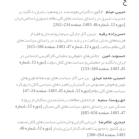
ح
حبیبی، میثم
الگوی حکمرانی هوشمند در وضعیت بحران با تأکید بر
مدیریت شهری در راستای سیاست‌های کلی نظام جمهوری اسلامی ایران
[دوره 12، شماره 46، 1403، صفحه 234-262]
حسن زاده، رقیه
تبیین آثار چارکی سهم ثروتمندان و فقرا از
هزینه‌های بخش سلامت در رشد بخش تولید در راستای سیاست‌های
کلی نظام سلامت
[دوره 12، شماره 47، 1403، صفحه 586-615]
حسنوند، امین
چالش‌‌های حقوقی و عملیاتی کارآفرینی اجتماعی در
ایران با تأکید بر خط‌مشی و سیاست‌‌های کلان دولت
[دوره 12، شماره
45، 1403، صفحه 104-133]
حسینی، محمد مهدی
بررسی آثار سیاست‌‌های توسعۀ‌‌ فناوری‌‌های
نوین و هوش مصنوعی در گسترش راهبردهای سیاسی کلان با رویکرد
سیاست‌‌های کلی نظام
[دوره 12، شماره 45، 1403، صفحه 24-47]
حق روستا، سمیه
فراتحلیل مطالعاتِ رضایتمندی ساکنان از پروژة
مسکن مهر در راستای تحقق سیاست‌های کلی مسکن
[دوره 12، شماره
47، 1403، صفحه 656-685]
حیدری، غلامرضا
ارزیابی کارایی و اثربخشی سیاست‌های کلان صنعت
برق کشور با محوریت اهدافِ گذار انرژی پایدار
[دوره 12، شماره 46،
1403، صفحه 264-300]