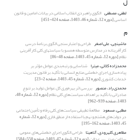
ل
لطفی، مصطفی
الگوی راهبردی انقلاب اسلامی در بیانات امامین و قانون
اساسی
[دوره 12، شماره 46، 1403، صفحه 424-451]
م
ماشینچی، علی اصغر
طراحی و اعتبارسنجی الگوی برنامۀ درسی
کارآفرینانه در مدارس متوسطه همسو با سیاست‏های کلی کارآفرینی
نظام
[دوره 12، شماره 45، 1403، صفحه 48-86]
محمدزاده کلاتی، میترا
شناسایی و رتبه‌بندی عوامل مؤثر بر
پیاده‌سازی اجرای خط‌مشی منابع انسانی با تأکید بر قانون مدیریت
خدمات کشوری
[دوره 12، شماره 45، 1403، صفحه 2-23]
محمدی راد، منصور
بررسی اثر بهره‌وری کل عوامل تولید بر تنوع
صادراتی با تأکید بر اهداف سیاست‌های کلی نظام
[دوره 12، شماره 48،
1403، صفحه 939-962]
مطلبی، مسعود
مطالعۀ تطبیقی سیاست‌های کلی رفاه و تأمین اجتماعی
در دولت‌های هشتم و نهم با استفاده از منطق فازی
[دوره 12، شماره
45، 1403، صفحه 162-195]
مظاهری کلهرودی، آناهیتا
طراحی الگوی اجرای خط‌مشی‌های عمومی
سلامت مبتنی بر عدالت
[دوره 12، شماره 47، 1403، صفحه 550-584]