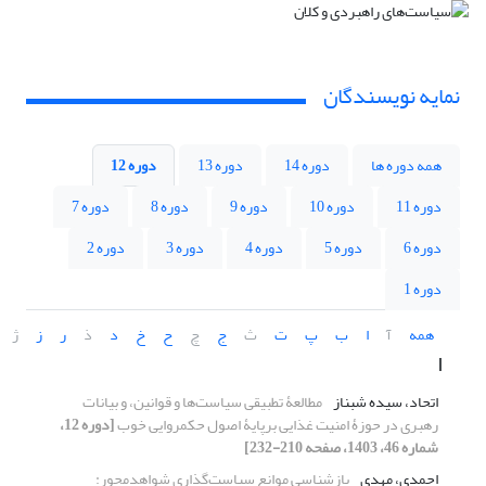
نمایه نویسندگان
همه دوره ها
دوره 14
دوره 13
دوره 12
دوره 11
دوره 10
دوره 9
دوره 8
دوره 7
دوره 6
دوره 5
دوره 4
دوره 3
دوره 2
دوره 1
همه
آ
ا
ب
پ
ت
ث
ج
چ
ح
خ
د
ذ
ر
ز
ژ
ا
اتحاد، سیده شبناز
مطالعۀ تطبیقی سیاست‌ها و قوانین، و بیانات
رهبری در حوزۀ امنیت غذایی برپایۀ اصول حکمروایی خوب
[دوره 12،
شماره 46، 1403، صفحه 210-232]
احمدی، مهدی
بازشناسی موانع سیاست‌گذاری شواهدمحور: