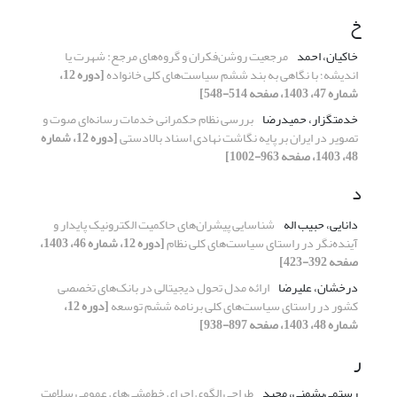
خ
خاکیان، احمد
مرجعیت روشن‌فکران و گروه‌های مرجع: شهرت یا
اندیشه؛ با نگاهی به بند ششم سیاست‌های کلی خانواده
[دوره 12،
شماره 47، 1403، صفحه 514-548]
خدمتگزار، حمیدرضا
بررسی نظام حکمرانی خدمات رسانه‌ای صوت و
تصویر در ایران بر پایه نگاشت نهادی اسناد بالادستی
[دوره 12، شماره
48، 1403، صفحه 963-1002]
د
دانایی، حبیب اله
شناسایی پیشران‌های حاکمیت الکترونیک پایدار و
آینده‌نگر در راستای سیاست‌های کلی نظام
[دوره 12، شماره 46، 1403،
صفحه 392-423]
درخشان، علیرضا
ارائه مدل تحول دیجیتالی در بانک‌های تخصصی
کشور در راستای سیاست‌های کلی برنامه ششم توسعه
[دوره 12،
شماره 48، 1403، صفحه 897-938]
ر
رستمی‌بشمنی، مجید
طراحی الگوی اجرای خط‌مشی‌های عمومی سلامت