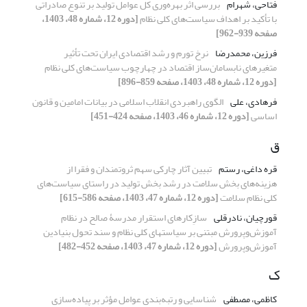
فتاحی، شهرام
بررسی اثر بهره‌وری کل عوامل تولید بر تنوع صادراتی
با تأکید بر اهداف سیاست‌های کلی نظام
[دوره 12، شماره 48، 1403،
صفحه 939-962]
فرزین، محمدرضا
نرخ تورم و رشد اقتصادی ایران تحت تأثیر
متغیرهای نابسامان‌ساز اقتصاد در چهارچوب سیاست‌های کلی نظام
[دوره 12، شماره 48، 1403، صفحه 859-896]
فرهادی، علی
الگوی راهبردی انقلاب اسلامی در بیانات امامین و قانون
اساسی
[دوره 12، شماره 46، 1403، صفحه 424-451]
ق
قره داغی، رستم
تبیین آثار چارکی سهم ثروتمندان و فقرا از
هزینه‌های بخش سلامت در رشد بخش تولید در راستای سیاست‌های
کلی نظام سلامت
[دوره 12، شماره 47، 1403، صفحه 586-615]
قورچیان، نادرقلی
سازِکارهای استقرار مدرسۀ صالح در نظام
آموزش‌وپرورش مبتنی بر سیاست‏های کلی نظام و سند تحول بنیادین
آموزش‌وپرورش
[دوره 12، شماره 47، 1403، صفحه 452-482]
ک
کاظمی، مصطفی
شناسایی و رتبه‌بندی عوامل مؤثر بر پیاده‌سازی