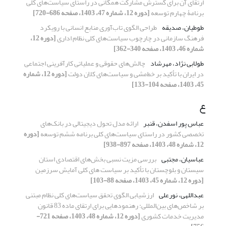
ارتقای آن برای گسترش مشارکت همگانی در راستای سیاست‌های کلی
برنامۀ چهارم توسعه
[دوره 12، شماره 47، 1403، صفحه 686-720]
طوطیان، صدیقه
طراحی الگوی تاب‌آوری منابع انسانی با رویکرد
فرهنگ سازمانی در چارچوب سیاست‌های کلی نظام اداری
[دوره 12،
شماره 46، 1403، صفحه 340-362]
طولابی نژاد، مهرشاد
چالش‌‌های حقوقی و عملیاتی کارآفرینی اجتماعی
در ایران با تأکید بر خط‌مشی و سیاست‌‌های کلان دولت
[دوره 12، شماره
45، 1403، صفحه 104-133]
ع
عباس پور اسفدن، قنبر
ارائه مدل تحول دیجیتالی در بانک‌های
تخصصی کشور در راستای سیاست‌های کلی برنامه ششم توسعه
[دوره
12، شماره 48، 1403، صفحه 897-938]
عباسیان، مجتبی
بررسی مزیت نسبی بخش‌های اقتصادی استان
سیستان و بلوچستان با تأکید بر سیاست های کلی آمایش سرزمین
[دوره 12، شماره 45، 1403، صفحه 88-103]
عبداللهی، نورعلی
ارزشیابی الگوی تحقق سیاست‌های کلی نظام مبتنی
بر شاخص‌های بین‌المللی: رهنمودهایی برای ارتقای ماده 83 قانون
مدیریت خدمات کشوری
[دوره 12، شماره 48، 1403، صفحه 721-