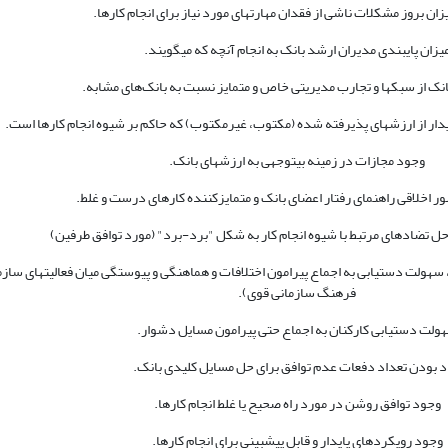
زان بروز مشکلات ناشی از فقدان مهارتهای مورد نیاز برای انجام کارها.
یزان پایبندی مدیران ارشد بانک به انجام آنچه که می­گویند.
نک از سبک­ها و تجارب مدیریتی خاص و متمایز نسبت به بانک‌های مشابه.
دار از ارزش­های پذیرفته شده (مکتوب، غیرمکتوب) که حاکم بر شیوه انجام کارها است.
وجود مجازات در زمینه بی­توجهی به ارزش­های بانک.
 اخلاقی راهنمای رفتار اعضای بانک و متمایزکننده کارهای درست و غلط.
حل تضادهای مرتبط با شیوه انجام کار به شکل "برد-برد" (مورد توافق طرفین)
ن، سهولت دستیابی به اجماع پیرامون اختلافات و هماهنگی و پیوستگی میان فعالیت­های ساز
فرهنگ سازمانی قوی).
ولت دستیابی کارکنان به اجماع حتی پیرامون مسایل دشوار.
د بودن تعداد دفعات عدم توافق برای حل مسایل کلیدی بانک.
وجود توافق روشن در مورد راه صحیح یا غلط انجام کارها.
وجود رویکردهای پایدار و قابل پیش­بینی برای انجام کارها.