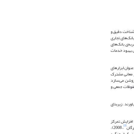
یشرو در کشورهای پیشرفته، با شناخت دقیق و
 بانک‌های تجاری
یر در داخل کشور، فعالیت‌های بین‌المللی محدود و سهم ناچیزی در بازارهای مالی جهان دارند (آقازاده و همکاران، 1387). تجربه‌ی بانک‌های
ال بهبود خدمات
نوان ابزارهای
ز معانی مشترک
 روشن می‌سازد
محفوظات جمعی و
ورند. زیربنای
 بسیاری از سازمان‌ها برای بقای خود اصرار بر اجرای مدل‌های جدید و اصلاح شده‌ی در کسب و کار دارند (لیفر، 2002 و چسبرو، 2006 و گراتون، 2007). افزایش تمرکز
[2]
رگان
، 2008).
وان یک فرهنگ و