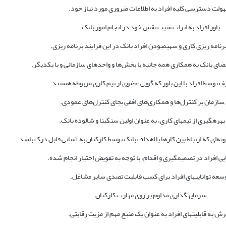
ولت دسترسی کلیه افراد به اطلاعات ضروری مورد نیاز خود.
باور افراد به اثرات مثبت نقش خود در انجام امور بانک.
رنامه ریزی کاری و سهیم­بودن افراد بانک در این فرایند برنامه ریزی.
ضای بانک به همکاری همه جانبه با بخش‌ها و واحدهای سازمانی و با یکدیگر.
یف توسط افراد با این باور که گویی عضوی از تیم کاری مربوطه هستند.
 سازمان بر کنترل‌ها و همکاری‌های افقی بجای کنترل‌های عمودی.
بهره­گیری از تیم­های کاری، به عنوان اولین سنگ­بنا و شالوده بانک.
نه‌ای که ارتباط بین کارها با اهداف بانک توسط کارکنان به آسانی قابل درک باشد.
ایی افراد در تصمیم­گیری و اقدام، با توجه به تفویض اختیار انجام شده.
سعه توانایی­های افراد برای کسب قابلیت تصدی سایر مشاغل.
سرمایه­گذاری مداوم بر روی مهارت کارکنان.
ش به قابلیت­های افراد به عنوان یک منبع مهم از مزیت رقابتی.