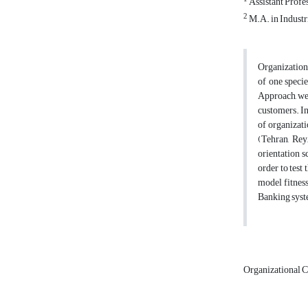
Assistant Profes
2
M.A. in Industr
Organizationa
of one speci
Approach, we 
customers. In
of organizati
(Tehran, Rey
orientation 
order to test
model fitness
Banking syst
Organizational C