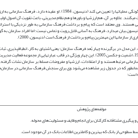
، فرهنگ سازمانی را نیروی قدرتمند می‌داند که نحوه عمل کردن و چگونگی عملیات­ها را تعیین می کند (دنیسون، 1984). او ع
کنند. علاوه بر آن، هم ارزش­ها و باورها و هم نظام مدیریتی، باعث تقویت آن اصول اولیه
خاصی هستند. وی معتقد است که پیام و برداشت فرهنگ سازمانی به طور نزدیکی با استراتژ
دنیسون بیان می­دارد، فرهنگ به آسانی قابل رویت و تماس نیست؛ اما افراد سازمان به گون
از سازمان­ها این مهم­ترین پیام و برداشت از فرهنگ است (دنیسون، 2000).
 مدل در برگیرنده چهار بُعد فرهنگ سازمان: یعنی اشتیاق به کار، انطباق­پذیری، ثبات
1995 و 1998، اشمیت و جکسن 2005). این چهار ویژگی در قالب عبارت­هایی از مجموعه فعالیت 
انی مرتبط هستند و از اعتقادات، ارزش­ها و مفروضات مسلط بر سازمان نشات گرفته و ب
مولفه‌های پژوهش
و پیگیری مشتاقانه کارکنان برای انجام وظایف و مسئولیت‌های محوله.
ط سطوحی از بانک که بهترین و کاملترین اطلاعات بانک در آن موجود است.