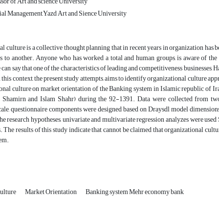
sor of Art and science University
ial Management,Yazd Art and Sience University
l culture is a collective thought planning that in recent years in organization ha
es to another. Anyone who has worked a total and human groups, is aware of the e
can say that one of the characteristics of leading and competitiveness businesses, 
 this context, the present study attempts, aims to identify organizational culture a
onal culture on market orientation of the Banking system in Islamic republic of I
, Shamirn and Islam Shahr) during the 92-1391. Data were collected from two 
scale, questionnaire components were designed based on Draysdl model dimensions.
 the research hypotheses, univariate and multivariate regression analyzes were use
. The results of this study indicate that cannot be claimed that organizational cult
em.
ulture
Market Orientation
Banking system Mehr economy bank