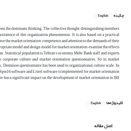
چکیده
English
s been the dominant thinking. The collective thought, distinguishing members
xistence of this organization phenomenon. It is also based on a practical
Have the market orientation competence and attention to the demands of their
ppropriate model and design model for market orientation, examine the effects
ran. Statistical population is Tehran's economy Mehr Bank staff and experts
corporate culture and market orientation questionnaires. So in market
 Dennison questionnaire has been used to organizational culture scale. In
d Spss16 software and Lisrel software is implemented for market orientation
ure has a significant impact on the development of market orientation in IRI
کلیدواژه‌ها
English
اصل مقاله