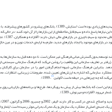
در سال‌های اخیر، صنعت بانکداری کشور شاهد رقابت شدید توام با فرصتها و تهدیدهای زیادی بوده است (ستایش، 1389). بانک‌های پ
این نیازها پاسخ داده و سهم قابل ملاحظه‌ای از این بازارها را از آن خود کنند؛ در حالی که
ایران با وجود فعالیت‌های توسعه‌ای چشم‌گ
د در بازارهای موجود یا ایجاد بازارهای جدید، ملزم به ارایه‌ی خدمات نوین و در عین ح
ند توسعه بدون گسترش مبانی فرهنگی غیر ممکن است. تا دو دهه قبل به سازمان‌ها به ع
ی ژرفتر بر تعاریف سازمانی این واقعیت را روشن می‌کند که فرهنگ سازمانی سیستمی ا
هد. بنابراین فرهنگ سازمانی شیوه انجام گرفتن امور را در سازمان برای کارکنان
ندازه‌گیری عملکرد سازمانی که اشاره به ارزش‌های تعیین شده، مفروضات زیربنایی، انتظارات، 
[1]
می‌کند که چه چیزهایی در حیطه ماست (کوئین
، 1999).
 است که بانک‌ها بیش از پیش به رویکردها، طرح‌ها و برنامه‌های بازاریابی روی بیا
ر می‌رود (آقازاده و مهرنوش، 1389).
در نتیجه امروزه
 یک جنبه‌ی اصلی از عملکرد یک سازمان و یک محرک بحرانی موثر رسیده است (یلماز و ا
زند. این همگامی زمانی امکان‌پذیر است که کارکنان و مدیران گرایش به بازار را به عن