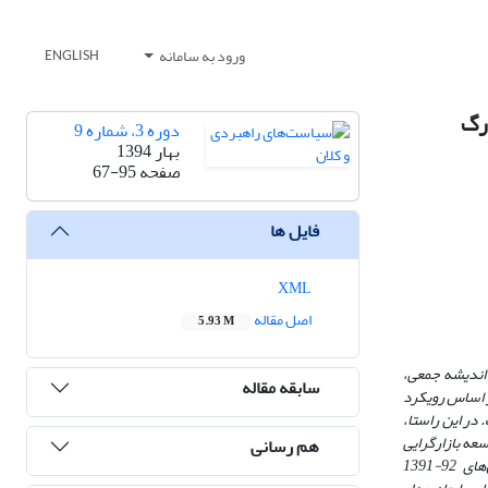
ورود به سامانه
ENGLISH
زرگ
دوره 3، شماره 9
بهار 1394
صفحه
67-95
فایل ها
XML
اصل مقاله
5.93 M
 اندیشه جمعی،
سابقه مقاله
بر اساس رویکرد
 در این راستا،
عه بازارگرایی
هم رسانی
در نظام بانکی جمهوری اسلامی ایران می‌پردازد. جامعه‌ی آماری این پژوهش را گروهی از کارمندان و کارشناسان و مدیران شعب بانک مهراقتصاد تهران بزرگ طی سال‌های 92-1391