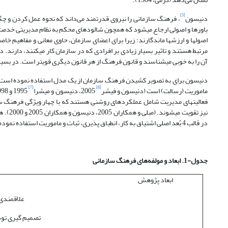
[5]
دنیسون
باورها و اصولی ارجاع می­شود که همچون شالوده­ای محکم به نظام مدیریتی خدمت می­
اصول­ها و ارزش­ها ماندگارند؛ زیرا برای اعضای سازمان، حاوی معانی و مفاهیم 
مرتبط هستند و تاثیر بسیار زیادی بر افرادی که در سازمان کار می­کنند، دارند. 
آن را به خوبی می­شناسند و قانون فرهنگ از هر قانون دیگری قوی­تر است. در بسیاری 
دنیسون برای به تصویر کشیدن فرهنگ سازمان از یک مدل استفاده نموده است. این
[7]
[6]
ماموریت (رسالت) است (دنیسون و فیشر
2005، دنیسون و میشرا
فعالیت­های مدیریت شامل عملکردهای روشنی هستند که با چهار ویژگی فرهنگ سازم
در قالب 4 بُعد اصلی اشتیاق به کار، انطباق پذیری، ثبات و ماموریت استفاده نموده است:
جدول-1. ابعاد و مولفه‌های فرهنگ سازمانی
ابعاد پژوهش
علاقمندی 
تصمیم گیری توس