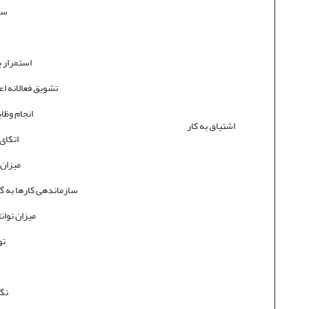
سه
استمرار ب
تشویق فعالانه اع
انجام وظا
اشتیاق به کار
اتکای
میزان 
سازماندهی کارها به گو
میزان توان
تو
نگر