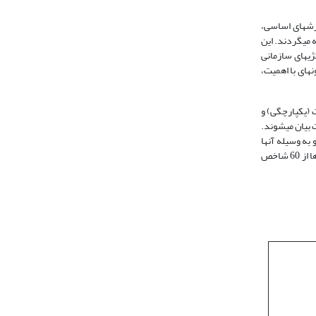
قیده دارد، فرهنگ سازمانی به ارزش­های اساسی،
 می­گردند. این
ی­های سازمانی
ه­ای با اهمیت،
 (یکپارچگی) و
مدیریت بیان می­شوند.
ه وسیله آن­ها
نیز تقویت می­شوند. (مبلی و همکاران 2005، دنیسون و همکاران 2005 و 2000). همانطور که در جدول زیر مشاهده می‌شود وی برای سنجش فرهنگ سازمانی در سازمان‌ها از 60 شاخص