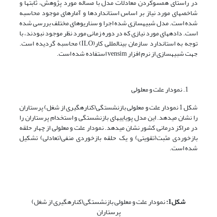
در راستای همسو­کردن معادلات مدل با مساله مورد پژوهش، ثابت­ها و
شاخص­های مورد نیاز بر اساس استانداردها و آمارهای موجود محاسبه
شده است. مدل شبیه­سازی شده اجرا و سناریوهای مختلف بررسی شده
است. داده­های مورد نیازی که در دوره زمانی مورد نظر موجود نبودند، با
توجه به استاندارد سازمان بین­المللی کار(ILO) محاسبه گردیده است.
جهت شبیه­سازی از نرم افزار vensim استفاده شده است.
نمودار علت و معلولی
شکل 1 نمودار علت و معلولی بازنشستگی(کناره­گیری از شغل) پرستاران
را نشان می­دهد. این مدل پویایی­های بازنشستگی و استخدام پرستاران را
در مراکز درمانی کشور نشان می­دهد. نمودار علت و معلولی از چهار حلقه
بازخوردی مثبت(تقویتی) و یک حلقه بازخوردی منفی(تعادلی) تشکیل
شده است.
شکل1:
نمودار علت و معلولی بازنشستگی(کناره­گیری از شغل)
پرستاران