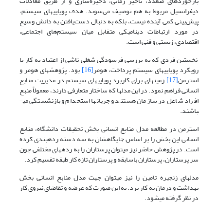
بازخوردهای متعدد، تأخیر زمانی، ذخیره‌سازی و از طریق معادلات
دیفرانسیل مربوط به هم توصیف می‌شوند. هدف پویایی­های سیستم،
پیش‌بینی کمی آینده نیست، بلکه به دنبال دست‌یافتن به دانش وسیع
در مورد ارتباطات دینامیکی متقابل میان سیستم‌های اجتماعی،
اقتصادی، زیستی و فنی است.
نخستین فردی که به بررسی فرسودگی شغلی ناشی از اعتیاد به کار با
رویکرد پویایی­های سیستم پرداخت، هومر
[16]
بود. پژوهش­های هومر و
استرمن
[17]
زمینه­ای برای کاربرد پویایی­های سیستم در مدیریت منابع
انسانی فراهم نمود. در این مدل­ها که ساختار متعارفی دارند، معمولاً منبع
افراد شاغل در سازمان هستند و جریان­ها استخدام و بازنشستگی می­
باشند.
استرمن در مطالعه مدل منابع انسانی بخش تحقیقات دانشگاه، منابع
انسانی این بخش را بر اساس جایگاه­شان به سه دسته رده­بندی کرده
است. در پژوهش حاضر نیز می­توان پرستاران را به رده­های مختلفی چون
سر پرستاران، پرستاران باسابقه و پرستاران تازه کار طبقه تقسیم کرد.
مدل­های زنجیره تامین را نیز می­توان جهت مدل منابع انسانی بخش
بهداشت و درمان به کار برد. به این صورت که عرضه و تقاضای نیروی کار
در نظر گرفته می­شود.