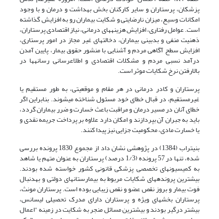
پزشکان، پرستاران و سایر کارکنان بخش بهداشت و درمان و با وجود
امکانات وسیع، میزان نارضایتی و شکایت بیماران رو به افزایش گذاشته
است. عوامل رفتاری، افزایش هزینه‏های درمانی، نیاز اقتصادی پرستاران،
ذهنیت منفی و بدبینی بیماران، دخالت‏های غیر مجاز در امور پرستاری،
افزایش سطح آگاهی مردم و آشنایی با منشور حقوق بیمار، پایین آمدن
درآمد نسبی مردم و مشکلات اقتصادی و اطلاع­رسانی رسانه‏ها در
بالارفتن نرخ شکایات موثر است.
پرستاران و کادر درمانی در هر مقام و موقعیتی، به طور مستقیم یا
غیرمستقیم، در قبال خطای خود مسئول شناخته می­شوند. بنابراین اگر
خطای آنان در مسیر درمان و مراقبت باعث خسارت و ضرر بیماران گردد،
باید به جبران آن بپردازند و امکان دارد علاوه بر پرداخت جریمه نقدی و
یا خسارت مادی، محکومیت جزایی نیز پیدا کنند.
بنی­تراب (1384) در پژوهشی نشان داد از مجموع 1830 پرونده بررسی
شده، تنها در 57 پرونده (1/3 درصد) پرستاران به عنوان متهم یا شاهد
به کمیسیون­های تخصصی پزشکی قانونی کشور خواسته شده بودند.
بیشترین پرونده­های شکایات مربوط به بیمارستان­های دولتی و به­دنبال
فوت بیمار و بروز نقص عضو و نقص زیبایی بوده است. پرستاران مونث،
پرستاران بخش­های ویژه و پرستاران دارای مدرک تحصیلی لیسانس،
بیشتر درگیر بودند و بیشترین مسائل منجر به شکایت در زمینه "اعمال