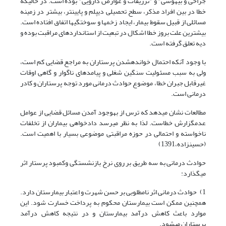
جراحی و بیهوشی" و "تزریقات و عوارض دارویی" بوده است. در حالی­که
خطا در بین افراد مذکر، سطح تحصیلی دیپلم و پایین­تر، بیشتر در زمینه
مسائلی از قبیل سقوط بیمار، ایجاد زخم­ها و سوختگی­ها اتفاق افتاده است.
بیشترین علت بروز خطا اشکال در تبعیت از استانداردهای مراقبت بوده و
دیه تعلق گرفته است.
با وجود آن­که احتمال خوانده­شدن پرستاران به مراجع قضایی کم است،
ولی به سبب مسئولیت سنگین شغلی و پیامدهای ناگوار و گاهی اوقات
غیرقابل جبران خطا، موضوع حوادث درمانی مورد توجه پرستاران و کادر
درمانی است.
مطالعات نشان می­دهد که ترس از به­وجود آمدن مسائل قضایی از عوامل
عدم­گزارش خطاست. لذا به نظر می­رسد دادخواهی بیماران از تخلفات
ناخواسته و احتمالی در حوزه مراقبتی موضوعی بسیار با اهمیت است.
(حسین­زاده،1391)
حوادث درمانی به سه طریق بر روی نرخ بازنشستگی وکمبود پرستار اثر
می­گذارد:
1) حوادث درمانی اثر نامطلوبی بر حسن شهرت و اعتبار بیمارستان دارد.
همچنین ممکن است بیمارستان محکوم به پرداخت خسارت شود. این
موارد باعث کاهش درآمد بیمارستان و در نتیجه کاهش درآمد
پرستاران می­شود.