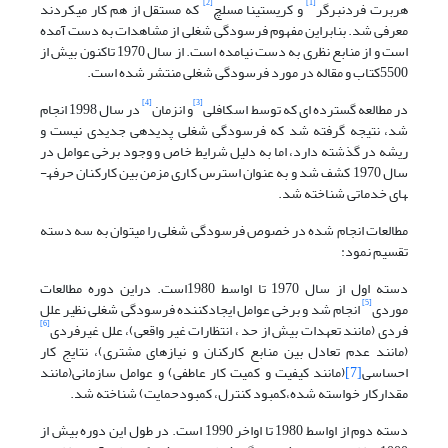
[2]
[1]
هربرت فردنبرگر
و کریستینا مسلچ
که مستقل از هم کار می­کردند
معرفی شد. بنابراین مفهوم فرسودگی شغلی از مشاهدات به دست آمده
است و از منابع نظری به دست نیامده است. از سال 1970 تاکنون بیش از
5500کتاب و مقاله در مورد فرسودگی شغلی منتشر شده است.
[4]
[3]
در مطالعه گسترده ای که توسط اسکافلی
و انزمان
در سال 1998 انجام
شد، نتیجه گرفته شد که فرسودگی شغلی پدیده­ی جدیدی نیست و
ریشه در گذشته دارد، اما به دلیل شرایط خاص و وجود برخی عوامل در
سال 1970 کشف شد و به عنوان استرس کاری مزمن بین کارکنان حرفه­
های خدماتی شناخته شد.
مطالعات انجام شده در خصوص فرسودگی شغلی را می­توان به سه دسته
تقسیم نمود:
دسته اول از سال 1970 تا اواسط 1980است. دراین دوره مطالعات
[5]
موردی
انجام شد و برخی عوامل ایجادکننده فرسودگی شغلی نظیر علل
[6]
فردی (مانند تعهدات بیش از حد ، انتظارات غیر واقعی)، علل غیر­فردی
(مانند عدم تعادل بین منابع کارکنان و نیازهای مشتری)، نتایج کار
احساسی
[7]
(مانند کیفیت و کمیت کار عاطفی) و عوامل سازمانی(مانند
مقدارکار خواسته شده،کمبود کنترل، کمبودحمایت) شناخته شد.
دسته دوم از اواسط 1980 تا اواخر 1990 است. در طول این دوره بیش از