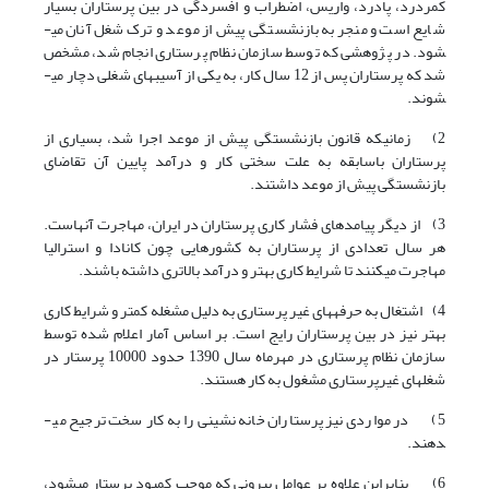
کمردرد، پادرد، واریس، اضطراب و افسردگی در بین پرستاران بسیار
شایع است و منجر به بازنشستگی پیش از موعد و ترک شغل آنان می­
شود. در پژوهشی که توسط سازمان نظام پرستاری انجام شد، مشخص
شد که پرستاران پس از 12 سال کار، به یکی از آسیب­های شغلی دچار می­
شوند.
2) زمانی­که قانون بازنشستگی پیش از موعد اجرا شد، بسیاری از
پرستاران باسابقه به علت سختی کار و درآمد پایین آن تقاضای
بازنشستگی پیش از موعد داشتند.
3) از دیگر پیامدهای فشار کاری پرستاران در ایران، مهاجرت آن­هاست.
هر سال تعدادی از پرستاران به کشورهایی چون کانادا و استرالیا
مهاجرت می­کنند تا شرایط کاری بهتر و درآمد بالاتری داشته باشند.
4) اشتغال به حرفه­های غیر پرستاری به دلیل مشغله کمتر و شرایط کاری
بهتر نیز در بین پرستاران رایج است. بر اساس آمار اعلام شده توسط
سازمان نظام پرستاری در مهرماه سال 1390 حدود 10000 پرستار در
شغل­های غیر­پرستاری مشغول به کار هستند.
5) در مواردی نیز پرستاران خانه نشینی را به کار سخت ترجیح می­
دهند.
6) بنابراین علاوه بر عوامل بیرونی که موجب کمبود پرستار می­شود،