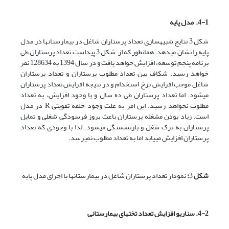
4-1. مدل پایه
شکل 3 نتایج شبیه­سازی تعداد پرستاران شاغل در بیمارستان­ها در مدل
پایه را نشان می­دهد. همان­طور که از شکل 3 پیداست تعداد پرستاران طی
برنامه پنجم توسعه، افزایش خواهد یافت و در سال 1394 به 128634 نفر
خواهد رسید. شکاف بین تعداد مطلوب پرستاران و تعداد پرستاران
شاغل موجب افزایش نرخ استخدام و در نتیجه افزایش تعداد پرستاران
می­شود. اما تعداد پرستاران طی ده سال و با وجود افزایش، به تعداد
مطلوب نخواهد رسید. این امر به علت وجود حلقه تقویتی R در مدل
است. زیاد بودن مشغله پرستاران باعث بروز فرسودگی شغلی و تمایل
پرستاران به ترک شغل و بازنشستگی می­شود. لذا با وجودی که تعداد
پرستاران افزایش می­یابد اما به تعداد مطلوب نمی­رسد.
شکل
3
:
نمودار تعداد پرستاران شاغل در بیمارستان­ها با اجرای مدل پایه
4-2. سناریو افزایش تعداد تخت­های بیمارستانی