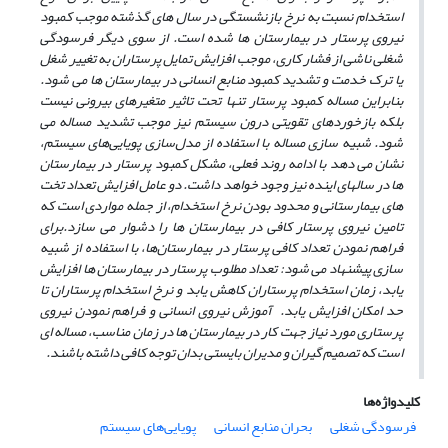
استخدام نسبت به نرخ بازنشستگی در سال های گذشته موجب کمبود
نیروی پرستار در بیمارستان ها شده است. از سوی دیگر فرسودگی
شغلی ناشی از فشار کاری، موجب افزایش تمایل پرستاران به تغییر شغل
یا ترک خدمت و تشدید کمبود منابع انسانی در بیمارستان ها می شود.
بنابراین مساله کمبود پرستار تنها تحت تاثیر متغیرهای بیرونی نیست
بلکه بازخوردهای تقویتی درون سیستم نیز موجب تشدید مساله می
شود. شبیه سازی مساله با استفاده از مدل‌سازی پویایی‌های سیستم،
نشان می دهد با ادامه روند فعلی، مشکل کمبود پرستار در بیمارستان
ها در سالهای اینده نیز وجود خواهد داشت. دو عامل افزایش تعداد تخت
های بیمارستانی و محدود بودن نرخ استخدام، از جمله مواردی است که
تامین نیروی پرستار کافی در بیمارستان ها را دشوار می سازد.برای
فراهم نمودن تعداد کافی پرستار در بیمارستان‌ها، با استفاده از شبیه
سازی پیشنهاد می شود: تعداد مطلوب پرستار در بیمارستان ها افزایش
یابد، زمان استخدام پرستاران کاهش یابد و نرخ استخدام پرستاران تا
حد امکان افزایش یابد. آموزش نیروی انسانی و فراهم نمودن نیروی
پرستاری مورد نیاز جهت کار در بیمارستان ها در زمان مناسب، مساله ای
است که تصمیم گیران و مدیران بایستی بدان توجه کافی داشته باشند.
کلیدواژه‌ها
فرسودگی شغلی
بحران منابع انسانی
پویایی‌های سیستم