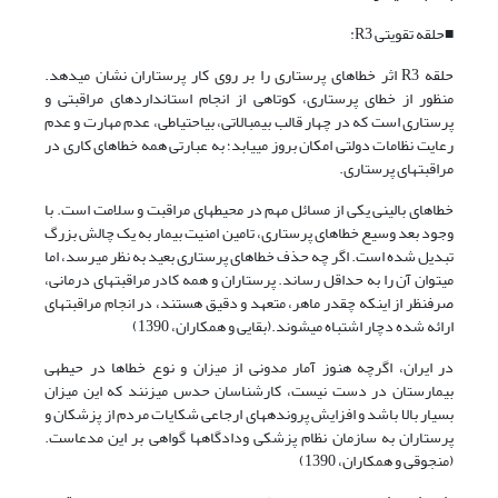
■حلقه تقویتی R3:
حلقه R3 اثر خطاهای پرستاری را بر روی کار پرستاران نشان می­دهد.
منظور از خطای پرستاری، کوتاهی از انجام استانداردهای مراقبتی و
پرستاری است که در چهار قالب بی­مبالاتی، بی­احتیاطی، عدم مهارت و عدم
رعایت نظامات دولتی امکان بروز می­یابد؛ به عبارتی همه خطاهای کاری در
مراقبت­های پرستاری.
خطاهای بالینی یکی از مسائل مهم در محیط­های مراقبت و سلامت است. با
وجود بعد وسیع خطاهای پرستاری، تامین امنیت بیمار به یک چالش بزرگ
تبدیل شده است. اگر چه حذف خطاهای پرستاری بعید به نظر می­رسد، اما
می­توان آن را به حداقل رساند. پرستاران و همه کادر مراقبت­های درمانی،
صرف­نظر از این­که چقدر ماهر، متعهد و دقیق هستند، در انجام مراقبت­های
ارائه شده دچار اشتباه می­شوند.(بقایی و همکاران، 1390)
در ایران، اگرچه هنوز آمار مدونی از میزان و نوع خطاها در حیطه­ی
بیمارستان در دست نیست، کارشناسان حدس می­زنند که این میزان
بسیار بالا باشد و افزایش پرونده­های ارجاعی شکایات مردم از پزشکان و
پرستاران به سازمان نظام پزشکی ودادگاه­ها گواهی بر این مدعاست.
(منجوقی و همکاران، 1390)