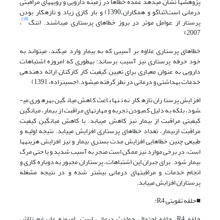
پژوهش­ها نشان می­دهد عمده خطاها در زمینه دارویی و رویه­های مراقبتی
درمانی است(ثناگو و همکاران،1390) و بار کاری زیاد و تازه­کار بودن
[18]
پرستار از عوامل موثر در بروز خطاهای پرستاری می­باشند. (تنگ
،
2007)
خطاهای پرستاری علاوه بر آسیبی که به بیمار وارد می­کند، می­تواند به
خود حرفه پرستاری نیز آسیب برساند؛ به­طوری که امروزه اشتباهات
دارویی به عنوان معیاری برای تعیین کیفیت کار کارکنان ارائه دهنده­ی
خدمات بهداشتی و درمانی در نظر گرفته می­شود.(حسین­زاده، 1391)
افزایش پرستاران تازه­کار نه تنها باعث کاهش میانگین بهره­وری می­
شود، بلکه به دلیل کم­بودن تجربه و مهارت­های مراقبت از بیمار، میانگین
کیفیتی مراقبت از بیمار نیز کاهش می­یابد. با کاهش میانگین کیفیت
مراقبت ازبیمار، تعداد خطاهای پرستاری افزایش می­یابد. نتیجه اولیه و
طبیعی چنین خطاهایی افزایش مدت بستری بیمار و نیز افزایش هزینه­ها
است، در برخی موارد نیز ممکن است منجر به آسیب شدید و یا حتی مرگ
بیمار شود. برای جبران این اشتباهات، پرستاران مجبور به دوباره کاری و
انجام خدمات و مراقبت­های درمانی بیشتر شده و در نتیجه مشغله
پرستاران افزایش می­یابد.
■حلقه تقویتی R4:
حلقه R4، حلقه احتمال حوادث درمانی است. امروزه علی­رغم تلاش