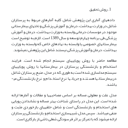
روش تحقیق
داده­های آماری این پژوهش شامل کلیه آمارهای مربوط به پرستاران
شاغل در وزارت بهداشت، درمان و آموزش پزشکی و تخت­های بیمارستانی
موجود در موسسات درمانی وابسته به وزارت بهداشت، درمان و آموزش
پزشکی طی برنامه چهارم توسعه و سال 1389 است. لازم به توضیح است
بیمارستان­های خصوصی یا وابسته به نهادهای خاص که وابسته به وزارت
بهداشت، درمان وآموزش پزشکی نیستند شامل این پژوهش نمی­شوند.
مطالعه حاضر با روش پویایی­های سیستم انجام شده است. فرایند
استخدام و بازنشستگی پرستاران در بیمارستان­ها با روش پویایی­های
سیستم مدل­سازی شده است به طوری که در مدل، منبع پرستاران شاغل
دربیمارستان­ها هستند و جریان­ها نرخ استخدام و نرخ بازنشستگی می­
باشند.
مدل علت و معلولی مساله بر اساس مصاحبه­ها و مقالات و آمارها ارائه
شده است. این مدل در راستای شناخت بهتر مساله و نشان­دادن پویایی
های استخدام و بازنشستگی است و شامل حلقه­های بازخوردی مثبت و
منفی می­باشد. سپس مدل شبیه­سازی استخدام و بازنشستگی پرستاران
ارائه می­شود که با تمرکز بر اثر فرسودگی شغلی ناشی از بارکاری است.