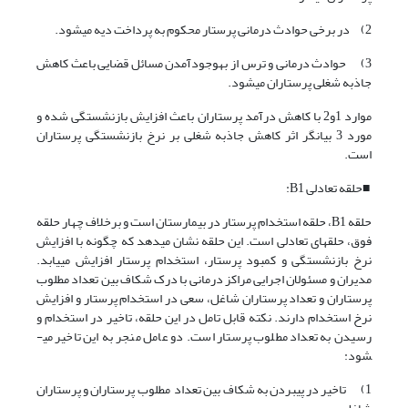
2) در برخی حوادث درمانی پرستار محکوم به پرداخت دیه می­شود.
3) حوادث درمانی و ترس از به­وجود­آمدن مسائل قضایی باعث کاهش
جاذبه شغلی پرستاران می­شود.
موارد 1و2 با کاهش درآمد پرستاران باعث افزایش بازنشستگی شده و
مورد 3 بیانگر اثر کاهش جاذبه شغلی بر نرخ بازنشستگی پرستاران
است.
■حلقه تعادلی B1:
حلقه B1، حلقه استخدام پرستار در بیمارستان است و برخلاف چهار حلقه
فوق، حلقه­ای تعادلی است. این حلقه نشان می­دهد که چگونه با افزایش
نرخ بازنشستگی و کمبود پرستار، استخدام پرستار افزایش می­یابد.
مدیران و مسئولان اجرایی مراکز درمانی با درک شکاف بین تعداد مطلوب
پرستاران و تعداد پرستاران شاغل، سعی در استخدام پرستار و افزایش
نرخ استخدام دارند. نکته قابل تامل در این حلقه، تاخیر در استخدام و
رسیدن به تعداد مطلوب پرستار است. دو عامل منجر به این تاخیر می­
شود:
1) تاخیر در پی­بردن به شکاف بین تعداد مطلوب پرستاران و پرستاران