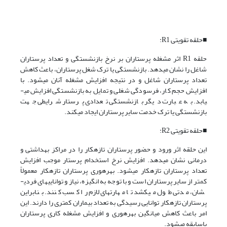
■حلقه تقویتی R1:
حلقه R1 اثر مشغله پرستاران بر نرخ بازنشستگی و تعداد پرستاران
شاغل را نشان می­دهد. بازنشستگی یا ترک شغل پرستاران، باعث کاهش
تعداد پرستاران شاغل و در نتیجه افزایش مشغله آنان می­شود. با
افزایش حجم کار، فرسودگی شغلی و تمایل به بازنشستگی افزایش می­
یابد. به عبارت دیگر بازنشستگی تعدادی پرستار شرایطی جهت
بازنشستگی یا ترک خدمت سایر پرستاران ایجاد می­کند.
■حلقه تقویتی R2:
این حلقه اثر ورود و حضور پرستاران تازه­کار را در مراکز بهداشتی و
درمانی نشان می­دهد. افزایش نرخ استخدام پرستار موجب افزایش
تعداد پرستاران تازه­کار می­شود. بهره­وری پرستاران تازه­کار معمولاً
کمتر از سایر پرستاران است و با توجه به انگیزه، نیاز و توانایی­های فردی­
شان، مدتی طول می­کشد تا مهارت­های لازم را کسب کنند. بنابراین
پرستاران تازه­کار توانایی رسیدگی به تعداد بیماران کمتری را دارند. این
امر باعث کاهش میانگین بهره­وری و افزایش مشغله کاری پرستاران
باسابقه می­شود.