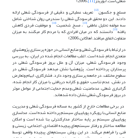
شغلی است.(بوریتز
[11]
،2006)
[12]
مسلچ و جکسون
تعریف عملیاتی و دقیقی از فرسودگی شغلی ارائه
دادند. این دو محقق فرسودگی شغلی را سندرمی روان شناختی شامل
[14]
[13]
سه مولفه تحلیل عاطفی
، مسخ شخصیت
و موفقیت فردی کاهش
[15]
یافته
دانستند که در میان افرادی که با مردم کار می­کنند به میزان
متفاوت اتفاق می­­افتد.(هاکانن،2006)
در ارتباط با فرسودگی شغلی و منابع انسانی در حوزه پرستاری پژوهش­های
متعدی انجام شده است. اغلب مطالعات انجام شده در ایران، به بررسی
وجود فرسودگی شغلی، میزان آن و علل بروز فرسودگی شغلی در
پرستاران پرداخته است. پژوهش­ها نشان می­دهد فرسودگی شغلی در
سطوح مختلف، در جامعه پرستاری وجود دارد. فشارکاری، ابهام وتعارض
در نقش، عدم تناسب حقوق و کارانه دریافتی با میزان کار انجام شده،
گرانباری شغلی، عدم­امنیت شغلی وعدم حمایت اجتماعی از عوامل موثر
در بروز فرسودگی شغلی نشان داده شده­اند.
در برخی مطالعات خارج از کشور به مساله فرسودگی شغلی و مدیریت
منابع انسانی با رویکرد پویایی­های سیستم پرداخته شده است. مدل­سازی
پویایی­های سیستم بر پایه ساختار مدارکنترلی بنا شده است و امکان
مطالعه ساختار و رفتار سیستم‌های پیچیده اقتصادی، اجتماعی، زیستی و
فنی را فراهم می‌کند. در این روش سیستم‌های پیچیده واقعی توسط