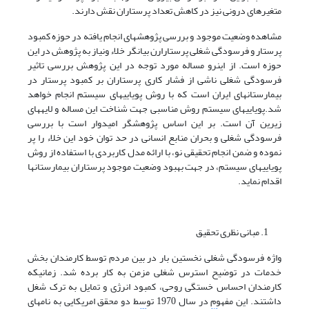
متغیرهای درونی نیز در کاهش تعداد پرستاران نقش دارند.
مشاهده وضعیت موجود و بررسی پژوهش­های انجام یافته در حوزه کمبود
پرستار و فرسودگی شغلی پرستارارن بیان­گر خلاء ونیاز به پژوهش در این
حوزه است. از این­رو مساله مورد توجه در این پژوهش بررسی تاثیر
فرسودگی شغلی ناشی از فشار کاری پرستاران بر کمبود پرستار در
بیمارستان­های ایران است که با روش پویایی­های سیستم انجام خواهد
شد.پویایی­های سیستم روش مناسبی جهت شناخت این مساله و لایه­های
زیرین آن است. بر این اساس پژوهشگر امیدوار است با بررسی
فرسودگی شغلی و بحران منابع انسانی در حد توان خود این خلاء را پر
نموده و ضمن انجام تحقیقی نو، با ارائه مدل کاربردی با استفاده از روش
پویایی­های سیستم، در جهت بهبود وضعیت موجود پرستاران بیمارستان­ها
اقدام نماید.
مبانی نظری تحقیق
واژه فرسودگی شغلی نخستین بار در بین مردم توسط کارمندان بخش
خدمات در توضیح استرس شغلی مزمن به کار برده شد. زمانی­که
کارمندان احساس خستگی روحی، کمبود انرژی و تمایل به ترک شغل
داشتند. این مفهوم در سال 1970 توسط دو محقق امریکایی به نام­های