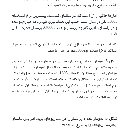
باشند و منابع مالی و بودجه لازم نیز فراهم باشد.
آمارها حاکی از آن است که در سال­های گذشته، بیشترین نرخ استخدام
35065 نفر در سال است. جذب این تعداد نیرو، طی برنامه چهارم توسعه
و در راستای تامین کمبود پرستار و جذب 23000 پرستار جدید، اتفاق
افتاد.
بنابراین در مدل شبیه­سازی نرخ استخدام را طوری تغییر می­دهیم تا
حداکثر نرخ استخدام 35062 نفر در سال باشد.
شکل 5 نمودار تعداد پرستاران شاغل در بیمارستان­ها را در سناریو
محدودیت نرخ استخدام نشان می­دهد. چنان­که از نمودار پیداست، میزان
افزایش تعداد پرستاران تا سال 1395، نسبت به سناریو قبل(افزایش
تعداد تخت­های بیمارستانی) کاهش یافته است. به عبارت دیگر با تغییر
نرخ استخدام، مدت زمان بیشتری لازم است تا تعداد پرستاران به تعداد
مطلوب برسد. در این سناریو، تعداد پرستاران در پایان برنامه پنجم
توسعه 125768 نفر می­باشد.
شکل 5:
نمودار تعداد پرستاران در سناریوهای پایه، افزایش تخت­های
بیمارستانی و محدودیت نرخ استخدام