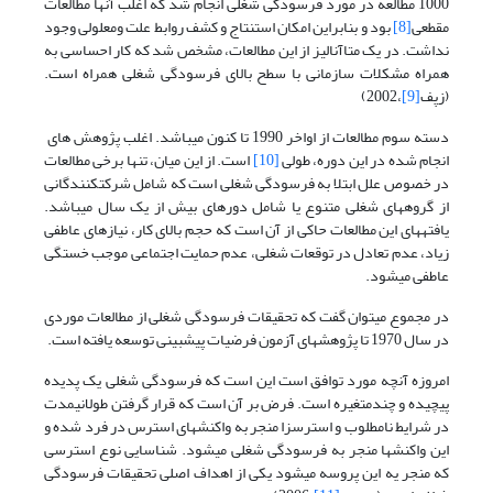
1000 مطالعه در مورد فرسودگی شغلی انجام شد که اغلب آن­ها مطالعات
مقطعی
[8]
بود و بنابراین امکان استنتاج و کشف روابط علت ومعلولی وجود
نداشت. در یک متاآنالیز از این مطالعات، مشخص شد که کار احساسی به
همراه مشکلات سازمانی با سطح بالای فرسودگی شغلی همراه است.
(زپف
[9]
،2002)
دسته سوم مطالعات از اواخر 1990 تا کنون می­باشد. اغلب پژوهش های
انجام شده در این دوره، طولی
[10]
است. از این میان، تنها برخی مطالعات
در خصوص علل ابتلا به فرسودگی شغلی است که شامل شرکت­کنندگانی
از گروه­های شغلی متنوع یا شامل دوره­ای بیش از یک سال می­باشد.
یافته­های این مطالعات حاکی از آن است که حجم بالای کار، نیازهای عاطفی
زیاد، عدم تعادل در توقعات شغلی، عدم حمایت اجتماعی موجب خستگی
عاطفی می­شود.
در مجموع می­توان گفت که تحقیقات فرسودگی شغلی از مطالعات موردی
در سال 1970 تا پژوهش­های آزمون فرضیات پیش­بینی توسعه یافته است.
امروزه آنچه مورد توافق است این است که فرسودگی شغلی یک پدیده
پیچیده و چندمتغیره است. فرض بر آن است که قرار گرفتن طولانی­مدت
در شرایط نامطلوب و استرس­زا منجر به واکنش­های استرس در فرد شده و
این واکنش­ها منجر به فرسودگی شغلی می­شود. شناسایی نوع استرسی
که منجر یه این پروسه می­شود یکی از اهداف اصلی تحقیقات فرسودگی