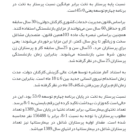
نسبت پایه پرستار به تخت برابر میانگین نسبت پرستار به تخت در
برنامه چهارم توسعه یعنی 45/0 است.
براساس قانون مدیریت خدمات کشوری کارکنان دولتی با 30 سال سابقه
کار و حداقل 60 سال سن می‌توانند از مزایای بازنشستگی استفاده کنند.
همچنین براساس تبصره یک ماده 103همین قانون، متصدیان مشاغل
سخت و زیان­آور تا پنج سال کمتر، از این مزایا برخوردار می‌شوند؛ یعنی
برای پرستاران مرد، 55سال سن و 25سال سابقه کار و پرستاران زن
بدون شرط سنی بازنشسته می‌شوند. بنابراین زمان بازنشستگی
پرستاران 25 سال در نظر گرفته شد.
به استناد آمار منتشره توسط هیات عالی گزینش کارکنان دولت، مدت
زمان استخدام نیروی انسانی جدید بین 6 تا 18 ماه است. بنابراین مدت
زمان لازم برای از بین رفتن شکاف 18 ماه در نظر گرفته شد.
نسبت پرستار به تخت در پایان برنامه چهارم توسعه 53/0 بود، این در
حالی است که وزارت بهداشت تاکید کرده این رقم بایستی به 8/1 برسد.
تعداد تخت­های بیمارستانی، برابر تعداد تخت­ها در پایان سال 1389 و تعداد
مطلوب پرستاران با توجه به نسبت 8/1، برابر با 156488 نفر محاسبه
شده است. مقدار اولیه پرستاران شاغل در بیمارستان­ها نیز تعداد
پرستاران شاغل در بیمارستان­ها در انتهای سال 1389 می­باشد.