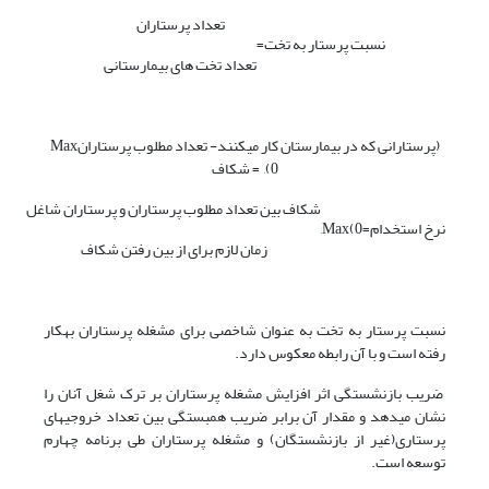
تعداد پرستاران
نسبت پرستار به تخت
=
تعداد تخت های بیمارستانی
(پرستارانی که در بیمارستان کار می­کنند- تعداد مطلوب پرستارانMax
(0, = شکاف
شکاف بین تعداد مطلوب پرستاران و پرستاران شاغل
نرخ استخدام
=
Max(0,
زمان لازم برای از بین رفتن شکاف
نسبت پرستار به تخت به عنوان شاخصی برای مشغله پرستاران به­کار
رفته است و با آن رابطه معکوس دارد.
ضریب بازنشستگی اثر افزایش مشغله پرستاران بر ترک شغل آنان را
نشان می­دهد و مقدار آن برابر ضریب همبستگی بین تعداد خروجی­های
پرستاری(غیر از بازنشستگان) و مشغله پرستاران طی برنامه چهارم
توسعه است.