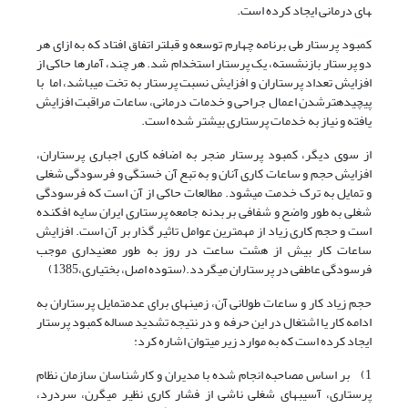
های درمانی ایجاد کرده است.
کمبود پرستار طی برنامه چهارم توسعه و قبل­تر اتفاق افتاد که به ازای هر
دو پرستار بازنشسته، یک پرستار استخدام شد. هر چند، آمارها حاکی از
افزایش تعداد پرستاران و افزایش نسبت پرستار به تخت می­باشد، اما با
پیچیده­تر­شدن اعمال جراحی و خدمات درمانی، ساعات مراقبت افزایش
یافته و نیاز به خدمات پرستاری بیشتر شده است.
از سوی دیگر، کمبود پرستار منجر به اضافه کاری اجباری پرستاران،
افزایش حجم و ساعات کاری آنان و به تبع آن خستگی و فرسودگی شغلی
و تمایل به ترک خدمت می­شود. مطالعات حاکی از آن است که فرسودگی
شغلی به طور واضح و شفافی بر بدنه جامعه پرستاری ایران سایه افکنده
است و حجم کاری زیاد از مهمترین عوامل تاثیر گذار بر آن است. افزایش
ساعات کار بیش از هشت ساعت در روز به طور معنی­داری موجب
فرسودگی عاطفی در پرستاران می­گردد.(ستوده اصل، بختیاری،1385)
حجم زیاد کار و ساعات طولانی آن، زمینه­ای برای عدم­تمایل پرستاران به
ادامه کار یا اشتغال در این حرفه و در نتیجه تشدید مساله کمبود پرستار
ایجاد کرده است که به موارد زیر می­توان اشاره کرد:
1) بر اساس مصاحبه انجام شده با مدیران و کارشناسان سازمان نظام
پرستاری، آسیب­های شغلی ناشی از فشار کاری نظیر میگرن، سردرد،