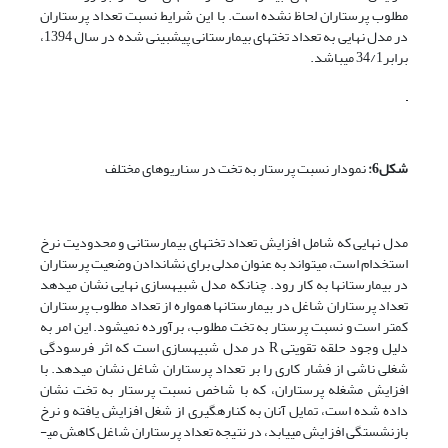
مطلوب پرستاران لحاظ نشده است. با این شرایط نسبت تعداد پرستاران
در مدل نهایی به تعداد تخت­های بیمارستانی پیش­بینی شده در سال 1394،
برابر34/1 می­باشد.
شکل6:
نمودار نسبت پرستار به تخت در سناریوهای مختلف
مدل نهایی که شامل افزایش تعداد تخت­های بیمارستانی و محدودیت نرخ
استخدام است، می­تواند به عنوان مدلی برای نشان­دادن وضعیت پرستاران
در بیمارستان­ها به کار رود. چنان­که مدل شبیه­سازی نهایی نشان می­دهد
تعداد پرستاران شاغل در بیمارستان­ها همواره از تعداد مطلوب پرستاران
کمتر است و نسبت پرستار به تخت مطلوب، برآورده نمی­شود. این امر به
دلیل وجود حلقه تقویتی R در مدل شبیه­سازی است که اثر فرسودگی
شغلی ناشی از فشار کاری را بر تعداد پرستاران شاغل نشان می­دهد. با
افزایش مشغله پرستاران، که با شاخص نسبت پرستار به تخت نشان
داده شده است، تمایل آنان به کناره­گیری از شغل افزایش یافته و نرخ
بازنشستگی افزایش می­یابد، در نتیجه تعداد پرستاران شاغل کاهش می­