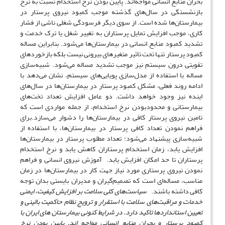
بحران منابع انسانی مواجه‌‌اند. پایین بودن نرخ استخدام نسبت به نرخ
بازنشستگی در سال‌های گذشته موجب کمبود نیروی پرستار در
بیمارستان‌ها شده است. از سوی دیگر فرسودگی شغلی ناشی از فشار
کاری، موجب افزایش تمایل پرستاران به تغییر شغل یا ترک خدمت و
تشدید کمبود منابع انسانی در بیمارستان‌ها می‌شود. بنابراین مساله
کمبود پرستار تنها تحت تاثیر متغیرهای بیرونی نیست بلکه بازخوردهای
تقویتی درون سیستم نیز موجب تشدید مساله می‌شود. شبیه‌سازی
مساله با استفاده از مدل‌سازی پویایی‌های سیستم، نشان می‌دهد با
ادامه روند فعلی، مشکل کمبود پرستار در بیمارستان‌ها در سال‌های
اینده نیز وجود خواهد داشت. دو عامل افزایش تعداد تخت‌های
بیمارستانی و محدود‌بودن نرخ استخدام، از جمله مواردی است که
تامین نیروی پرستار کافی در بیمارستان‌ها را دشوار می‌سازد.برای
فراهم نمودن تعداد کافی پرستار در بیمارستان‌ها، با استفاده از
شبیه‌‌سازی پیشنهاد می‌شود: تعداد مطلوب پرستار در بیمارستان‌ها
افزایش یابد، زمان استخدام پرستاران کاهش یابد و نرخ استخدام
پرستاران تا حد امکان افزایش یابد. آموزش نیروی انسانی و فراهم
نمودن نیروی پرستاری مورد نیاز جهت کار در بیمارستان‌ها در زمان
مناسب، مساله‌ای است که تصمیم‌گیران و مدیران بایستی بدان توجه
کافی داشته باشند.
سیاست‌های کلی سلامت بر افزایش کیفیت، ایمنی
خدمات و مراقبت‌های سلامت با استقرار و ترویج نظام حاکمیت بالینی و
تعیین استانداردها تاکید دارد. در شرایط کنونی بیمارستان های ایران با
کمبود پرستار و بحران منابع انسانی مواجه اند. پایین بودن نرخ