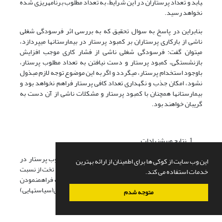
یابد و تعداد پرستاران در این شرایط، به تعداد مطلوب برنامه­ریزی شده
نخواهد رسید.
بنابراین در پاسخ به سوال تحقیق که به بررسی اثر فرسودگی شغلی
ناشی از بارکاری پرستاران بر کمبود پرستار در بیمارستان­ها می­پردازد،
می­توان گفت: فرسودگی شغلی ناشی از فشار کاری موجب افزایش
بازنشستگی، کمبود پرستار و دست نیافتن به تعداد مطلوب پرستار،
باوجود استخدام پرستار، می­گردد و اگر به این موضوع توجه لازم مبذول
نشود، امکان جذب و نگهداری تعداد کافی پرستار فراهم نخواهد بود و
بیمارستان­ها همچنان با کمبود پرستار و مشکلات ناشی از آن دست به
گریبان خواهند بود.
نتایج وپیشنهادات
نتایج شبیه­سازی نشان داد که فراهم نمودن تعداد مطلوب پرستار در
این وب سایت از کوکی ها برای اطمینان از ارائه بهترین
بیمارستان­ها به سادگی امکان­پذیر نیست و نسبت پرستار به تخت از نسبت
خدمات استفاده می کند.
مطلوب کمتر می­باشد و لازم است سیاست­های مناسبی جهت فراهم­نمودن
تعداد کافی پرستار در بیمارستان­ها اتخاذ شود. روش­هایی(سیاست­هایی)
متوجه شدم
جهت بهبود اوضاع وجود دارد که به آن­ها اشاره می­شود: