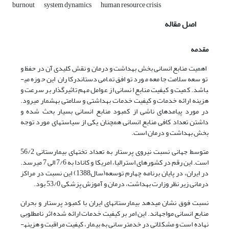
burnout
system dynamics
human resource crisis
اصل مقاله
مقدمه
اهمیت منابع انسانی بخش بهداشت و درمان و نقش کلیدی آن در حفظ و
توسعه سلامت جامعه مورد توافق تمامی دست­اندرکاران این حوزه می­
باشد. کمیت و کیفیت منابع انسانی از عوامل مهم تاثیرگذار بر سرعت و
هزینه ارائه خدمات و کیفیت خدمات بهداشتی و سلامتی به­شمار می­رود.
در مورد پیامدهای ناشی از کمبود منابع انسانی بسیار بحث شده و
داشتن تعداد کافی منابع انسانی هم­چنان یکی از سیاست­های مورد توجه
بخش بهداشت و درمان است.
متوسط جهانی نسبت نیروی پرستار به تعداد تخت­های بیمارستانی 56/2
است. این رقم در کشورهای استرالیا، امریکا و کانادا به 7/6 الی 7 می­رسد.
در ایران، در پایان برنامه چهارم توسعه(سال1388) این نسبت در مراکز
درمانی زیر نظر وزارت بهداشت، درمان و آموزش پزشکی 53/0 بود.
نسبت فوق نشان­ می­دهد بیمارستان­های ایران با کمبود پرستار و بحران
منابع انسانی مواجه­اند. این امر بر کیفیت خدمات ارائه شده اثر نامطلوبی
نهاده است و مشکلاتی در خدمت­رسانی به بیمار، کیفیت مراقبت و هزینه­