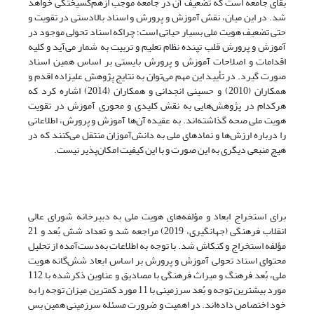
بقای جامعه است که تضعیف آن در جامعه موجب از‌هم‌گسیختگی خواهد
شد. در این میان، نقش آموزش و پرورش و اسناد بالادستی در تقویت و
حتی تضعیف هویت ملی بسیار حیاتی است؛ چراکه اسناد تحولی موجود در
آموزش و پرورش قلب تپنده نظام تعلیم و تربیت به شمار می‌آید و کلیه
اقدامات و اصلاحات آموزش و پرورش بایستی بر اساس همین اسناد
صورت گیرد. در تأیید این مهم می‌توان به نتایج پژوهش علیزاده اقدم و
همکاران (2010) و حسینی انجدانی و همکاران (2014) اشاره کرد که
هرکدام در پژوهش‌هایی به نقش کلیدی و محوری آموزش در تقویت
هویت ملی صحه گذاشته‌اند. به عقیده آن‌ها آموزش و پرورش، اطلاعاتی
را درباره ارزش‌ها و نمادهای ملی به دانش‌آموزان منتقل می‌کنند که در
هیچ منبعی دیگری به این صورت و با این کیفیت امکان‌پذیر نیست.
برای استخراج ابعاد و مؤلفه‌های هویت ملی به دبیرخانه شورای عالی
انقلاب فرهنگی (جهانگیری، 2019) مراجعه شد و تعداد شش بُعد و 21
مؤلفه استخراج و کنکاش شد. با توجه به اطلاعات به‌دست‌آمده از تحلیل
محتوای اسناد تحولی آموزش و پرورش بر اساس ابعاد شش‌گانه هویت
ملی، بُعد فرهنگ و میراث فرهنگی با مصادیق و عناوین ذکر‌شده با 112
مورد بیشترین توجه و بُعد سرزمینی با 11 مورد کمترین میزان توجه را به
خود اختصاص داده‌اند. در اهمیت و ضرورت مسئله سرزمینی همین بس