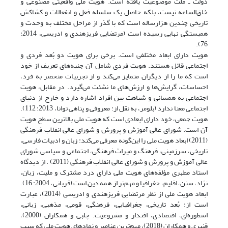
دولت ـ ملت موضوعیت یافته است. هویت ملی واقعیتی مصنوعی و
خلق‌الساعه نیست، بلکه حاصل یک سلسله فعل و انفعالات و کشاکش
تاریخی چندین هزار‌ساله است که با گذر از مراحل مختلف به وحدت و
همبستگی نهایی رسیده است (مرتضایی فریزهندی و ادریسی، 2014:
76).
هویت دارای ابعاد مختلفی است. برخی برای هویت دو بُعد فردی و
اجتماعی قائل هستند. هویت فردی شامل آن جنبه‌های تعریف از خود
است که ما را از دیگران متمایز می‌کند و از تجربیات منحصر به فرد،
احساسات، گرایش‌ها و ارزش‌های ما نشئت می‌گیرد. در مقابل، هویت
اجتماعی به همسانی و شباهت بین افراد اشاره دارد و خارج از دنیای
اجتماعی معنا ندارد (بلومر، به نقل از: معروفی و پناهی توانا، 2013: 112).
هویت جمعی، خود دارای ابعادی است که هویت ملی بالاترین سطح هویت
آن است. شورای عالی آموزش و پرورش و شورای عالی انقلاب فرهنگی
(2011) ابعاد هویت ملی را این‌گونه معرفی می‌کند: زبان و ادبیات فارسی،
تاریخی، سرزمینی، فرهنگ و میراث فرهنگی، اجتماعی و سیاسی شورای
عالی آموزش و پرورش و شورای عالی انقلاب فرهنگی (2011) . از دیدگاه
استاد مطهری مؤلفه‌های هویت ملی دارای درد مشترک و ملیت، زبان،
نژاد، سنن، اقلیم، جغرافیا و مهم‌تر از همه دین است (قربانی، 2004: 16).
ابعاد هویت ملی از نظر مرتضایی فریزهندی و ادریسی (2014)، عبارت
است از: بُعد تاریخی، جغرافیایی، فرهنگی، قومی، مذهبی، زبانی،
اسطوره‌ای، اقتصادی، اقتدار و مشروعیت. چلبی و همکاران (2000)،
قنبری و همکاران (2018)، مهم‌ترین عناصر و نمادهای هویت ملی که سبب