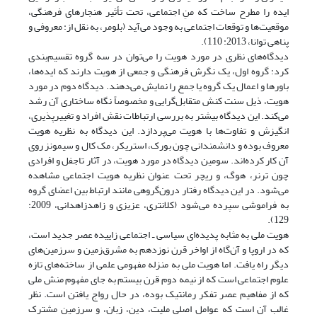
ایده را مطرح ساخت که منِ اجتماعی، تحت تأثیر هنجارهای فرهنگی،
موقعیت‌ها و توقعات اجتماعی به وجود می‌آید (بلومر، به نقل از: معروفی و
پناهی توانا، 2013: 110).
دیدگاه‌های نظری در مورد هویت را می‌توان در سه گروه تقسیم‌بندی
کرد: گروه اول، یک نگرش فرهنگی و جمعی از هویت دارند که ایده‌ها،
باورها و اعمال یک گروه یا جمع را نمایش می‌دهند. دیدگاه دوم در مورد
هویت، ذیل سنت کنش متقابل‌گرایی و مخصوصاً نگاه ساختاری آن رشد
می‌کند. این دیدگاه بیشتر به بررسی ارتباطات نقش افراد و تغییرپذیری،
انگیزش و تفاوت‌ها با هویت می‌پردازد. این دیدگاه به نظریه هویت
معروف بوده و دانشمندانی چون بورک، استریکر، مک کال و سیمونز روی
آن کار کرده‌اند. سومین دیدگاه در مورد هویت، در آثار تاجفل و افرادی
چون ترنر، هوگ، و ریچر تحت عنوان نظریه هویت اجتماعی مشاهده
می‌شود. در این دیدگاه رفتار درون‌گروهی مانند ارتباط بین اعضای گروه
به فراموشی سپرده می‌شود (کلانتری، عزیزی و زاهدزاهدانی، 2009:
129).
هویت ملی به مثابه‌ پدیده‌ای سیاسی ـ اجتماعی زاییده عصر جدید است،
که در اروپا و آن‌گاه از اواخر قرن نوزدهم به مشرق‌زمین و سرزمین‌های
دیگر راه یافت. اما هویت ملی به منزله‌ مفهومی علمی از ساخته‌های تازه‌
علوم اجتماعی است که از نیمه دوم قرن بیستم به جای مفهوم منش ملی
که از مفاهیم عصر تفکر رمانتیک بوده، در حال رواج یافتن است. نظر
غالب آن است که عوامل اصلی ملیت، دین، زبان، و سرزمین مشترک