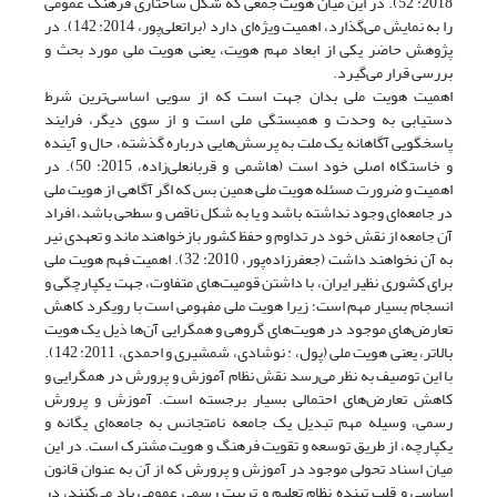
2018: 52). در این میان هویت جمعی که شکل ساختاری فرهنگ عمومی
را به نمایش می‌گذارد، اهمیت ویژه‌ای دارد (براتعلی‌پور، 2014: 142). در
پژوهش حاضر یکی از ابعاد مهم هویت، یعنی هویت ملی مورد بحث و
بررسی قرار می‌گیرد.
اهمیت هویت ملی بدان جهت است که از سویی اساسی‌ترین شرط
دستیابی به وحدت و همبستگی ملی است و از سوی دیگر، فرایند
پاسخگویی آگاهانه یک ملت به پرسش‌هایی درباره گذشته، حال و آینده
و خاستگاه اصلی خود است (هاشمی و قربانعلی‌زاده، 2015: 50). در
اهمیت و ضرورت مسئله هویت ملی همین بس که اگر آگاهی از هویت ملی
در جامعه‌ای وجود نداشته باشد و یا به شکل ناقص و سطحی باشد، افراد
آن جامعه از نقش خود در تداوم و حفظ کشور بازخواهند ماند و تعهدی نیر
به آن نخواهند داشت (جعفرزاده‌پور، 2010: 32). اهمیت فهم هویت ملی
برای کشوری نظیر ایران، با داشتن قومیت‌های متفاوت، جهت یکپارچگی و
انسجام بسیار مهم است؛ زیرا هویت ملی مفهومی است با رویکرد کاهش
تعارض‌های موجود در هویت‌های گروهی و همگرایی آن‌ها ذیل یک هویت
بالاتر، یعنی هویت ملی (پول، : نوشادی، شمشیری و احمدی، 2011: 142).
با این توصیف به نظر می‌رسد نقش نظام آموزش و پرورش در همگرایی و
کاهش تعارض‌های احتمالی بسیار برجسته است. آموزش و پرورش
رسمی، وسیله مهم تبدیل یک جامعه نامتجانس به جامعه‌ای یگانه و
یکپارچه، از طریق توسعه و تقویت فرهنگ و هویت مشترک است. در این
میان اسناد تحولی موجود در آموزش و پرورش که از آن به عنوان قانون
اساسی و قلب تپنده نظام تعلیم و تربیت رسمی عمومی یاد می‌کنند، در