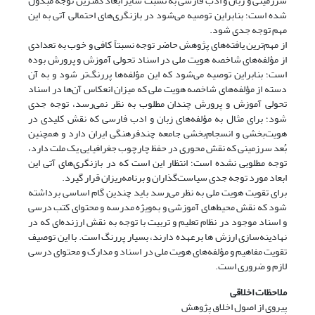
سرزمینی و زبان و ادب فارسی به نسبت سایر ابعاد کمترین توجه مبذول
شده است؛ بنابراین توصیه می‌شود در بازنگری‌های احتمالی آتی به این
مهم توجه جدی شود.
از مهم‌ترین یافته‌های پژوهش حاضر توجه نسبتاً کافی و خوب به تعدادی
از مؤلفه‌های شاخصه هویت ملی در اسناد تحولی آموزش و پرورش بوده
است؛ بنابراین توصیه می‌شود که این مؤلفه‌ها پررنگ‌تر شود و به آن
دسته از مؤلفه‌های شاخصه هویت ملی که میزان انعکاس آن‌ها در اسناد
تحولی آموزش و پرورش چندان مطلوب به نظر نمی‌رسد، توجه جدی
شود؛ برای مثال به مؤلفه‌های زبان و ادب فارسی که نقش کلیدی در
هویت‌بخشی و انسجام‌بخشی جامعه چندفرهنگی ایران دارد و همچنین
بُعد سرزمینی که نقش محوری در حفظ چارچوب جغرافیایی یک ملت دارد،
توجه مطلوبی نشده است؛ انتظار این است که در بازنگری‌های آتی این
ابعاد مورد توجه جدی سیاست‌گذاران و برنامه‌ریزان قرار گیرد.
برای تقویت هویت ملی به نظر می‌رسد باید چندین گام اساسی برداشته
شود که نقش محیط‌های آموزشی و به‌ویژه مدرسه و محتوای کتب درسی
و اسناد موجود در نظام تعلیم و تربیت با توجه به نقش ارزنده‌ای که در
نهادینه‌سازی ارزش ها برعهده دارند، بسیار پررنگ است. با این توصیف
تقویت مفاهیم و مؤلفه‌های هویت ملی در اسناد و مدارک و محتوای درسی
لازم و ضروری است.
ملاحظات اخلاقی
پیروی از اصول اخلاق پژوهش