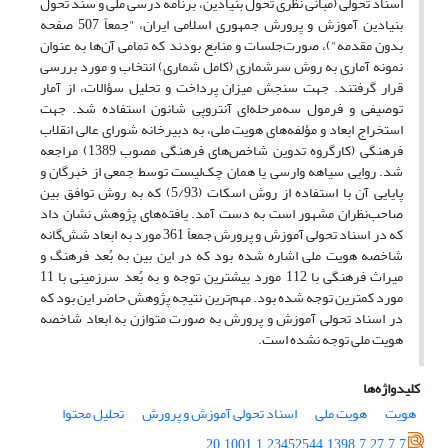
اسناد تحولی (مبانی نظری تحول بنیادین، برنامه درسی ملی و سند تحول
بنیادین آموزش و پرورش جمهوری اسلامی ایران، "جمعاً 507 صفحه
بدون مقدمه")، صورت‌جلسات و منابع بودند که تمامی آن‌ها به عنوان
نمونه آماری به روش سرشماری (کامل شماری) انتخاب و مورد بررسی
قرار گرفتند. جهت سنجش میزان پرداخت و تحلیل سؤالات، از آمار
توصیفی و فرمول سه‌مرحله‌ای آنتروپی شانون استفاده شد. جهت
استخراج ابعاد و مؤلفه‌های هویت ملی، به دبیرخانه شورای عالی انقلاب
فرهنگی (کارگروه تدوین شاخص‌های فرهنگی مصوب 1389) مراجعه
شد. روایی سیاهه وارسی یا همان چک‌لیست توسط جمعی از خبرگان و
پایایی آن با استفاده از روش اسکات (5/93) که به روش توافق بین
صاحب‌نظران مشهور است به دست آمد. یافته‌های پژوهش نشان داد
که در اسناد تحولی آموزش و پرورش جمعاً 361 مورد به ابعاد شش‌گانه
شاخصه هویت ملی اشاره شده بود که در این بین به بُعد فرهنگ و
میراث فرهنگی با 112 مورد بیشترین توجه و به بُعد سرزمینی با 11
مورد کمترین توجه شده بود. مهم‌ترین نتیجه پژوهش حاضر این بود که
در اسناد تحولی آموزش و پرورش به صورت متوازن به ابعاد شاخصه
هویت ملی توجه نشده است.
کلیدواژه‌ها
هویت
هویت ملی
اسناد تحولی آموزش و پرورش
تحلیل محتوا
20.1001.1.23452544.1398.7.27.7.7