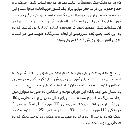
که هر فرهنگ ملتی معمولاً در قالب یک ظرف جغرافیایی شکل می‌گیرد و
حد و حدود این ظرف جغرافیایی برای یک کشور فوق‌العاده مهم است و این
درحقیقت حفظ چارچوب جغرافیایی یک ملت است. چنین ظرفی در تمام
دوران‌های تاریخی قالبی است که نظام فرهنگی و سیاسی، خودش را در
آن می‌تواند شکل بدهد (حضرتی صومعه، 2010: 57). با این تفاسیر توجه
به این بُعد، یعنی بُعد سرزمینی از ابعاد شش‌گانه هویت ملی در اسناد
تحولی آموزش و پرورش کاملاً حس می‌شود.
از نتایج تحقیق حاضر می‌توان به عدم انعکاس متوازن ابعاد شش‌گانه
هویت ملی در اسناد تحولی آموزش و پرورش اشاره کرد. گرچه این میزان
انعکاس با توجه به حجم نه چندان زیاد اسناد تحولی به خودی خود ضعف
به شمار نمی‌آید، بلکه این میزان توجه و انعکاس به صورت متوازن بین
ابعاد شش‌گانه تقسیم نشده است. برای مثال به زبان و ادب فارسی (36
مورد)؛ تاریخی (94 مورد)؛ سرزمینی (11 مورد)؛ فرهنگ و میراث
فرهنگی (112 مورد)؛ اجتماعی (83 مورد) و سیاسی (25 مورد) توجه شده
است که به برخی از ابعاد توجه مطلوب و برعکس به برخی دیگر توجه
چندان زیادی نشده است.