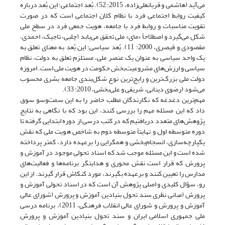
می‌آید (هاشمی و قربانعلی‌زاده، 2015: 52). بُعد اجتماعی؛ این بُعد درباره
کیفیت روابط اجتماعی فرد با نظام کلان اجتماعی است که در صورت
تقویت مناسبات و روابط فرد با جامعه، هویت جمعی فرد در سطح ملی
شکل می‌گیرد و اصطلاحاً «مای» ملی تحقق می‌یابد (چلبی، تاجیک، احمدی،
مقصودی و قیصری، 2000: 11). بُعد سیاسی؛ این بُعد به معنای تعلق به
یک واحد سیاسی به عنوان یک عنصر ملی، مستلزم تعلق به دولت، نظام
سیاسی و ارزش‌های مشروعیت‌بخش حکومت در هویت ملی است. امروزه
دولت ملی بزرگ‌ترین و رایج‌ترین نوع شکل‌بندی جامعه بشری محسوب
می‌شود (رضوی دینانی، شریفی و علی‌بخشی، 2010: 33).
مهم‌ترین دغدغه که نگارندگان مطلب حاضر را به این سمت‌وسو سوق
داد که این مسئله مهم را بررسی کنند، این بود که با نگاهی به نتایج
پژوهش‌های متعدد دریافتیم که در کتب درسی از دوره ابتدایی گرفته تا
دوره متوسطه اول و نهایتاً متوسطه دوم به شاخص هویت ملی که نقش
یکپارچه‌سازی، انسجام‌بخشی و همگرایی را برعهده دارد، کمتر پرداخته
شده است و این مسئله موجب شد که اسناد تحولی موجود در آموزش و
پرورش که قرار است نقش محوری و هدایتگر برنامه‌ها و فعالیت‌های
مدارس را تعیین کنند و برعهده بگیرند، مورد کنکاش قرار گیرند. از این
رو، سؤال کلیدی و اصلی پژوهش آن است که در اسناد تحولی آموزش و
پرورش (مبانی نظری سند تحول بنیادین آموزش و پرورش (شورای عالی
آموزش و پرورش و شورای عالی انقلاب فرهنگی، 2011)، برنامه درسی
ملی جمهوری اسلامی ایران و سند تحول بنیادین آموزش و پرورش