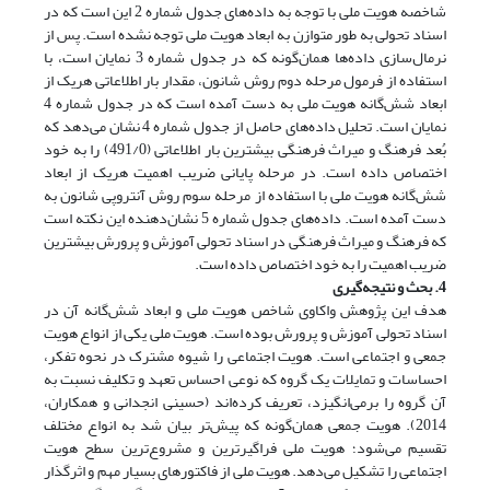
شاخصه هویت ملی با توجه به داده‌های جدول شماره 2 این است که در
اسناد تحولی به طور متوازن به ابعاد هویت ملی توجه نشده است. پس از
نرمال‌سازی داده‌ها همان‌گونه که در جدول شماره 3 نمایان است، با
استفاده از فرمول مرحله دوم روش شانون، مقدار بار اطلاعاتی هریک از
ابعاد شش‌گانه هویت ملی به دست آمده است که در جدول شماره 4
نمایان است. تحلیل داده‌های حاصل از جدول شماره 4 نشان می‌دهد که
بُعد فرهنگ و میراث فرهنگی بیشترین بار اطلاعاتی (491/0) را به خود
اختصاص داده است. در مرحله پایانی ضریب اهمیت هریک از ابعاد
شش‌گانه هویت ملی با استفاده از مرحله سوم روش آنتروپی شانون به
دست آمده است. داده‌های جدول شماره 5 نشان‌دهنده این نکته است
که فرهنگ و میراث فرهنگی در اسناد تحولی آموزش و پرورش بیشترین
ضریب اهمیت را به خود اختصاص داده است.
4. بحث و نتیجه‌گیری
هدف این پژوهش واکاوی شاخص هویت ملی و ابعاد شش‌گانه آن در
اسناد تحولی آموزش و پرورش بوده است. هویت ملی یکی از انواع هویت
جمعی و اجتماعی است. هویت اجتماعی را شیوه مشترک در نحوه تفکر،
احساسات و تمایلات یک گروه که نوعی احساس تعهد و تکلیف نسبت به
آن گروه را برمی‌انگیزد، تعریف کرده‌اند (حسینی انجدانی و همکاران،
2014). هویت جمعی همان‌گونه که پیش‌تر بیان شد به انواع مختلف
تقسیم می‌شود؛ هویت ملی فراگیرترین و مشروع‌ترین سطح هویت
اجتماعی را تشکیل می‌دهد. هویت ملی از فاکتورهای بسیار مهم و اثرگذار