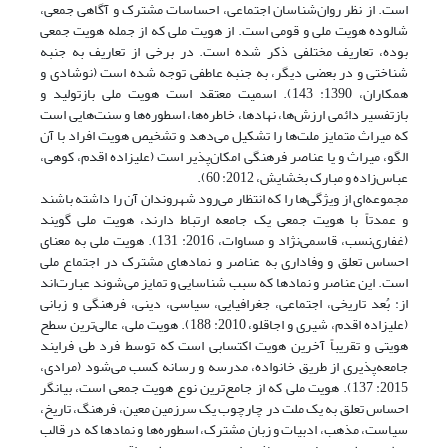
است. از نظر روان‌شناسان اجتماعی، احساسات مشترک و آگاهی جمعی،
شالوده هویت ملی و قومی است. از هویت ملی که از جمله هویت جمعی
بوده، تعاریف مختلفی ذکر شده است. در برخی از تعاریف به جنبه
شناختی و در بعضی دیگر، به جنبه عاطفی توجه شده است (نوشادی و
همکاران، 1390: 143). اسمیت معتقد است هویت ملی بازتولید و
بازتفسیر دائمی ارزش‌ها، نهادها، خاطره‌ها، اسطوره‌ها و سنت‌هایی است
که میراث متمایز ملت‌ها را تشکیل می‌دهد و تشخیص هویت افراد با آن
الگو، میراث و یا عناصر فرهنگی امکان‌پذیر است (علیزاده اقدم، کوهی،
عباس‌زاده و مبارک بخشایش، 2012: 60).
مجموعه‌ای از ویژگی‌ها را که انتظار می‌رود شهروندان آن را داشته باشند
و عمدتاً با هویت جمعی یک جامعه ارتباط دارند، هویت ملی گویند
(غفاری‌نسب، قاسمی‌نژاد و مساوات، 2016: 131). هویت ملی به معنای
احساس تعلق و وفاداری به عناصر و نمادهای مشترک در اجتماع ملی
است. این عناصر و نمادها که سبب شناسایی و تمایز می‌شوند عبارت‌اند
از: بُعد تاریخی، اجتماعی، جغرافیایی، سیاسی، دینی، فرهنگی و زبانی
(علیزاده اقدم، شیری و اجاقلو، 2010: 188). هویت ملی، عالی‌ترین سطح
هویتی و تقریباً آخرین هویت اکتسابی است که توسط فرد طی فرایند
جامعه‌پذیری از طریق خانواده، مدرسه و رسانه کسب می‌شود (مرادی،
2015: 137). هویت ملی که از جامع‌ترین نوع هویت جمعی است، بیانگر
احساس تعلق به یک ملت در چارچوب یک سرزمین معین، فرهنگ، تاریخ،
سیاست، مذهب، ادبیات و زبان مشترک، اسطوره‌ها و نمادها که در قالب