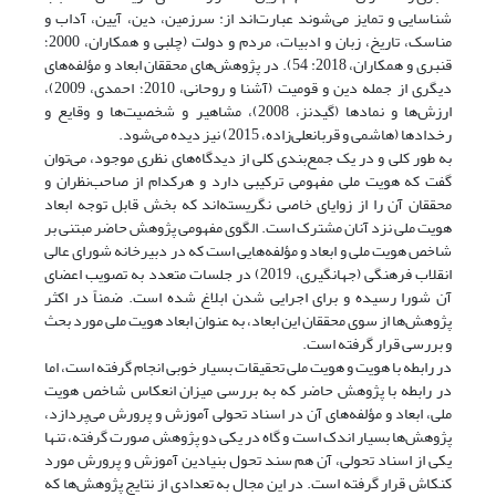
شناسایی و تمایز می‌شوند عبارت‌اند از: سرزمین، دین، آیین، آداب و
مناسک، تاریخ، زبان و ادبیات، مردم و دولت (چلبی و همکاران، 2000؛
قنبری و همکاران، 2018: 54). در پژوهش‌های محققان ابعاد و مؤلفه‌های
دیگری از جمله دین و قومیت (آشنا و روحانی، 2010؛ احمدی، 2009)،
ارزش‌ها و نمادها (گیدنز، 2008)، مشاهیر و شخصیت‌ها و وقایع و
رخدادها (هاشمی و قربانعلی‌زاده، 2015) نیز دیده می‌شود.
به طور کلی و در یک جمع‌بندی کلی از دیدگاه‌های نظری موجود، می‌توان
گفت که هویت ملی مفهومی ترکیبی دارد و هرکدام از صاحب‌نظران و
محققان آن را از زوایای خاصی نگریسته‌اند که بخش قابل توجه ابعاد
هویت ملی نزد آنان مشترک است. الگوی مفهومی پژوهش حاضر مبتنی بر
شاخص هویت ملی و ابعاد و مؤلفه‌هایی است که در دبیرخانه شورای عالی
انقلاب فرهنگی (جهانگیری، 2019) در جلسات متعدد به تصویب اعضای
آن شورا رسیده و برای اجرایی شدن ابلاغ شده است. ضمناً در اکثر
پژوهش‌ها از سوی محققان این ابعاد، به عنوان ابعاد هویت ملی مورد بحث
و بررسی قرار گرفته است.
در رابطه با هویت و هویت ملی تحقیقات بسیار خوبی انجام گرفته است، اما
در رابطه با پژوهش حاضر که به بررسی میزان انعکاس شاخص هویت
ملی، ابعاد و مؤلفه‌های آن در اسناد تحولی آموزش و پرورش می‌پردازد،
پژوهش‌ها بسیار اندک است و گاه در یکی دو پژوهش صورت گرفته، تنها
یکی از اسناد تحولی، آن هم سند تحول بنیادین آموزش و پرورش مورد
کنکاش قرار گرفته است. در این مجال به تعدادی از نتایج پژوهش‌ها که