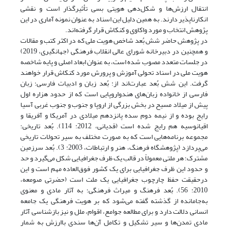
انتقال ارزش‌ها و شکل‌دهی هویتی بسی تأثیرگذار است و نقشی
انکارناپذیر دارند. به همین دلیل این اسناد به عنوان نمونه آماری در این
پژوهش انتخاب و مورد واکاوی و کنکاش قرار گرفته‌اند.
در پژوهش حاضر شش بُعد شاخص هویت ملی که در اکثر کتب و مقالات
و همچنین در دبیرخانه شورای عالی انقلاب فرهنگی (جهانگیری، 2019)
در جلسات متعدد مصوب شده است، به عنوان ابعاد اصلی و پایه شاخصه
هویت ملی در اسناد تحولی آموزش و پرورش مورد کنکاش قرار خواهند
گرفت. این شش بُعد عبارت‌اند از: بُعد زبان و ادبیات فارسی؛ زبان
فارسی از خانواده زبان‌های هندواروپایی است که از حدود هزاره اول
پیش از میلاد مسیح در بخش بزرگی از اروپا و جنوب و جنوب غربی آسیا
رایج بوده و از نیمه دوم سده پانزدهم میلادی در آمریکا و آفریقا و
اقیانوسیه هم رایج شده است (قدیانی، 2012: 114). بُعد تاریخی؛
مجموعه برنامه‌هایی است که به صورت مختلف به سیر تحولات تاریخی
می‌پردازد (پ‍ژوه‍ش‍گ‍اه‌ ف‍ره‍ن‍گ‌، ه‍ن‍ر و ارت‍ب‍اطات‌، 2003: 3). بُعد سرزمین
مشترک؛ هر ملتی معمولاً در قالب یک ظرف جغرافیایی شکل می‌گیرد و حد
و حدود این ظرف جغرافیایی برای یک کشور فوق‌العاده مهم است و این
درحقیقت حفظ چارچوب جغرافیایی یک ملت است (حضرتی صومعه،
2010: 56). بُعد فرهنگ و میراث فرهنگی؛ به آثار مادی و معنوی
به‌جا‌مانده از گذشته گفته می‌شود که بر هویت فرهنگی یک جامعه
انسانی دلالت دارد و برای مطالعه جوامع، اقوام، ملل و نیز بازشناسی آثار
مادی تمدن‌ها و سیر تشکیل و تکامل آن‌ها سندی با‌ارزش به شمار