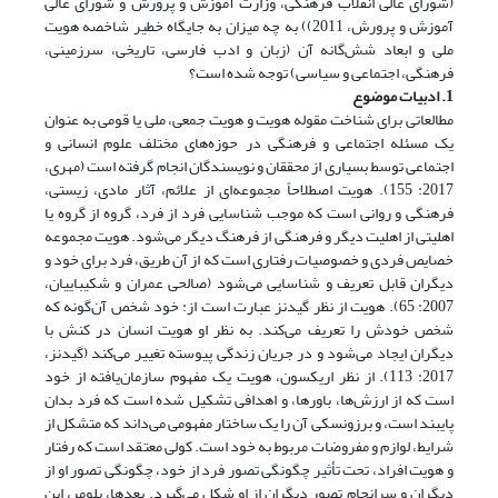
(شورای عالی انقلاب فرهنگی، وزارت آموزش و پرورش و شورای عالی
آموزش و پرورش، 2011)) به چه میزان به جایگاه خطیر شاخصه هویت
ملی و ابعاد شش‌گانه آن (زبان و ادب فارسی، تاریخی، سرزمینی،
فرهنگی، اجتماعی و سیاسی) توجه شده است؟
1. ادبیات موضوع
مطالعاتی برای شناخت مقوله هویت و هویت جمعی، ملی یا قومی به عنوان
یک مسئله اجتماعی و فرهنگی در حوزه‌های مختلف علوم انسانی و
اجتماعی توسط بسیاری از محققان و نویسندگان انجام گرفته است (مهری،
2017: 155). هویت اصطلاحاً مجموعه‌ای از علائم، آثار مادی، زیستی،
فرهنگی و روانی است که موجب شناسایی فرد از فرد، گروه از گروه یا
اهلیتی از اهلیت دیگر و فرهنگی از فرهنگ دیگر می‌شود. هویت مجموعه
خصایص فردی و خصوصیات رفتاری است که از آن طریق، فرد برای خود و
دیگران قابل تعریف و شناسایی می‌شود (صالحی عمران و شکیباییان،
2007: 65). هویت از نظر گیدنز عبارت است از: خود شخص آن‌گونه که
شخص خودش را تعریف می‌کند. به نظر او هویت انسان در کنش با
دیگران ایجاد می‌شود و در جریان زندگی پیوسته تغییر می‌کند (گیدنز،
2017: 113). از نظر اریکسون، هویت یک مفهوم سازمان‌یافته از خود
است که از ارزش‌ها، باورها، و اهدافی تشکیل شده است که فرد بدان
پایبند است، و برزونسکی آن را یک ساختار مفهومی می‌داند که متشکل از
شرایط، لوازم و مفروضات مربوط به خود است. کولی معتقد است که رفتار
و هویت افراد، تحت تأثیر چگونگی تصور فرد از خود، چگونگی تصور او از
دیگران و سرانجام تصور دیگران از او شکل می‌گیرد. بعدها، بلومر، این