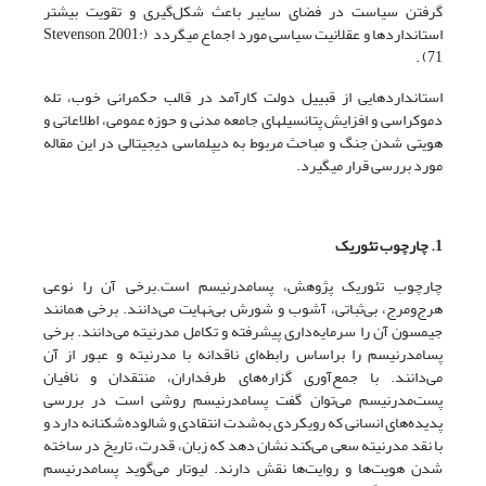
گرفتن سیاست در فضای سایبر باعث شکل‌گیری و تقویت بیشتر
استاندارد‏ها و عقلانیت سیاسی مورد اجماع می‏گردد (Stevenson, 2001:
71) .
استاندارد‏هایی از قبییل دولت کارآمد در قالب حکمرانی خوب، تله
دموکراسی و افزایش پتانسیل‏های جامعه مدنی و حوزه عمومی، اطلاعاتی و
هویتی شدن جنگ و مباحث مربوط به دیپلماسی دیجیتالی در این مقاله
مورد بررسی قرار می‏گیرد.
1. چارچوب تئوریک
چارچوب تئوریک پژوهش، پسامدرنیسم است.برخی آن را نوعی
هرج‌ومرج، بی‌ثباتی، آشوب و شورش بی‌نهایت می‌دانند. برخی همانند
جیمسون آن را سرمایه‌داری پیشرفته و تکامل مدرنیته می‌دانند. برخی
پسامدرنیسم را براساس رابطه‌ای ناقدانه با مدرنیته و عبور از آن
می‌دانند. با جمع‌آوری گزاره‌های طرفداران، منتقدان و نافیان
پست‌مدرنیسم می‌توان گفت پسامدرنیسم روشی است در بررسی
پدیده‌های انسانی که رویکردی به‌شدت انتقادی و شالوده‌شکنانه دارد و
با نقد مدرنیته سعی می‌کند نشان دهد که زبان، قدرت، تاریخ در ساخته
شدن هویت‌ها و روایت‌ها نقش دارند. لیوتار می‌گوید پسامدرنیسم