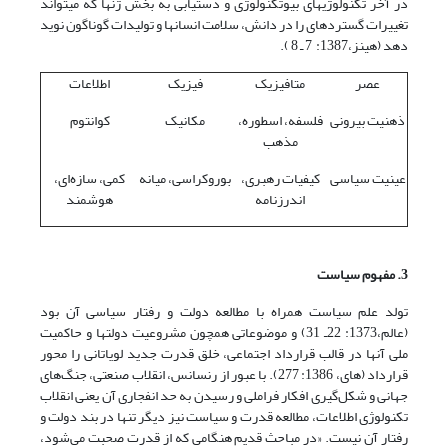
در آخر تکنولوژی‏های بیو­تکنولوژی و دستیابی به بخش ژن‏ها که می‏تواند
تغییرات گسترده­ای را در دانش، سلامت انسان‏ها و تولیدات گوناگون نوید
دهد (هینز،1387: 7 ـ 8 ).
عصر
متافیزیک
فیزیک
اطلاعات
ذهنیت بیرونی
فلسفه، اسطوره،
مکانیک
کوانتوم
مذهب
عینیت سیاسی
کیفیات رهبری،
بوروکراسی، میانه
کمی، سازه‌ای،
اندرزنامه
هوشمند
3. مفهوم سیاست
تولد علم سیاست همراه با مطالعه‌ دولت و رفتار سیاسی آن بود
(عالم،1373: 22ـ 31) و موضوعاتی همچون مشروعیت دولت­ها و حاکمیت
ملی آنها در قالب قرارداد اجتماعی، خلق قدرت جدید لویاتانی را محور
قرار­داد (های، 1386: 277). با عبور از رنسانس، انقلاب صنعتی، جنگ‌های
جهانی و شکل‌گیری افکار فراملی و رسیدن به حد انفجاری آن یعنی انقلاب
تکنولوژی اطلاعات، مطالعه‌ قدرت و سیاست نیز دیگر تنها در بند دولت و
رفتار آن نیست. «در مباحث قدیم هنگامی که از قدرت صحبت می‌شود،