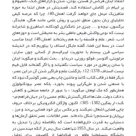
اعتقاد اینان هرکس از هستن، بودن، شدن و گزاره‌های گنگ، نامفهوم و
پر ابهام در کلامش استفاده کند، قصدیتش در همان ابتدا به حوزه‌
متافیزیک مهمل جای خواهد گرفت (همان،40). چرا که عرصه‌ کیفی
تحلیل‏های زبان بدون منطق تجربی و روش علمی مانند هگل، ‏هایدگر،
برگسون، نیچه و .... چیزی جز نامگذاری کودکانه، اساطیری و شاعرانه
نیست که نوعی واکنش طبیعی عاطفی بشر به محیطش است و حوزه‌های
ادب، شعر، علم و فلسفه را به هم ریخته‌اند (همان،48). اینجا مناسب
است در بسط این فضا، گفته مایکل لسناف را بیاوریم که در اندیشه
سیاسی قرن بیستم با محوریت لیبرالیسم از کسانی چون سارتر،
مرلوپنتی، آلتوسر، فوکو، رورتی، دریدا و ... بحث نمی­کند و می­گوید: اینان
یا سخن پرمغزی در مورد سیاست نگفته­اند و یا اگر گفته‌اند قابل فهم
نیست (لسناف، 1378: 12). بازگشت علم و فراگیر شدن آن در این عصر،
دیگر فقط در قالب کتاب، کاغذ و ماشین چاپ یعنی عصر گوتنبرگ نبود که
با صنعتی شدن و ملی‌گرایی پیوند بخورد، بلکه عصر بیوتکنولوژی
همان‌طور که مک لوهان می­گوید: « با عبور از جامعه‌ صنعتی و کاهش
دخالت دولت ـ ملت‌ها امکان گسترش نظام عصبی را در جهان فراهم می­
کند» (ریفگین،1382: 305). اکنون واژگان الکترونیکی برخلاف حروف
چاپی فضایی اشغال نمی­کنند و برعکس برای خود فضایی بی‌حد و مرز ،
بی‌پایان و منسجم را شکل داده‌اند. عصر اطلاعات، عصر تحقق آرمان‌ها و
دستیابی به قدرت خارق‌العاده است که بلافاصله زبان را تبدیل به
واقعیت می­کند. در سال 1953 تنها هفت سال پس از آنکه مهندسین در
دانشگاه پنسیلوانیا واقع در فیلادلفیا از کامپیوتر برای تحلیل