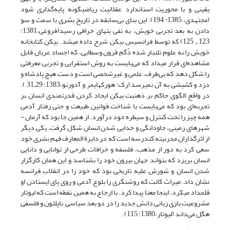
یقینی و با محوریت استاندارد عقلانیت ریاضی­گونه پایه‌گذاری شود
(مجتهدی، 1385: 194). این بنای بی‌سابقه در تاریخ بشری با سمت و سو
دادن به بعد تجربی خویش، به نفی بت­های خرافی رسید(فروغی،1381:
123 ـ 125) که توسط فرانسیس بیکن شرح داده می­شد. بیکن کتابخانه
خویش را نه علوم تلنبار شده­ دُگمِ قرون وسطایی، که اجساد عریان قابل
مشاهده‌ای قرار می­داد که می‌بایست به روش استقرایی و تجربی معرفتی
را شکل دهد که بی‌طرف، علمی و غیرشخصی است و دست هیچ پادشاه و
دزد و کشیشی به آن نمی­رسد (رک: هورکهایمر و آدورنو،1383: 29ـ31 ).
در واقع الگوی حاکم بر ذهنیت بیکن ایجاد کردن قدرتمندی انسان بر
تجربه‌ای بود که می‌بایست با شناخت قوانین طبیعت و حتی رفتار آدمی
همه چیز را تحت کنترل و سیطره خود درآورد. از همین جا بود که آرمان ­
شهرهای زمینی، جاودانگی و خدایی شدن انسان شکل گرفت. یکی دیگر
از اثرگذاران مدرنیته‌ کندرسه است که در دایرة المعارف فهم بشری خود
سعی کرد به دور از مذهب، فلسفه و خرافات طرحی از توانایی و دانایی
انسان بریزد که بتواند جهان بیرون خود را بشناسد و این همان کارگزار
شدن انسان و شورش علیه تاریخی بود که خود را در انقلاب فرانسه
نشان داد. میراث کانت که روشنگری را بلوغ آدمی و روی پای ایستادن او
قلمداد می­کرد، اینجا معنا پیدا کرد. با ارجاع به همین نقطه است که لیوتار
مشروعیت بازی زبانی دانش جدید را در دو بعد سیاسی ناپلئون و فلسفی
هگل می‌داند (لیوتار،1380: 115).