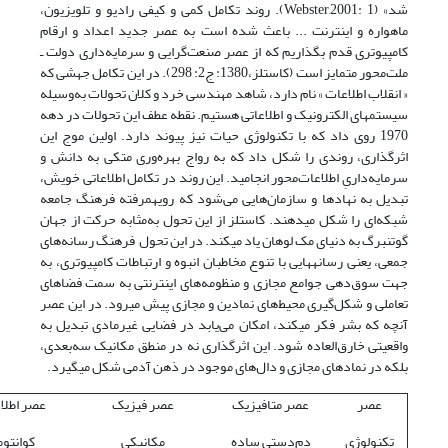
شد» (Webster,2001: 1). روند تکامل کمی و کیفی رادیو و تلویزیون،
ماهواره و اینترنت ... باعث شده است به عصر جدید اعداد و ارقام
کامپیوتری قدم بگذاریم که از عصر صنعت‌گرایی و سرمایه‌داری دولت ـ
ملت‌محور متمایز است (کاستلز،1380: ج2: 298). در این تکامل جهشی که
« انقلاب اطلاعات » نام دارد، شاهد مهندسی خرد و کلان تحولات به‌وسیله
سیستم‏های الکترونیک و اطلاعاتی هستیم. نقطه‌ عطف این تحولات در دهه‌
1970 روی داد که با تکنولوژی حیات نیز پیوند دارد. اولین موج این
اثرگذاری، روندی را شکل داد که به رواج بهره‌وری متکی به دانش و
سرمایه‌داریِ اطلاعات‌محور انجامید. این روند در تکامل اطلاعاتی خویش،
تبدیل به نهادها و سازمان‌هایی می‌شود که رویهمرفته فرهنگ جامعه‌
شبکه‌ای را شکل می­دهند. کاستلز از این تحول به‌مثابه حرکت از جهان
گوتنبرگ به دنیای مک لوهان یاد می­کند. در این تحول فرهنگ رسانه‌های
جمعی، یعنی رسانه‏هایی با تنوع مخاطبان انبوه و ارتباطات کامپیوتری، به
جهت سوق‌دهی جوامع مجازی و منظومه‌های اینترنتی به سمت فضاهای
تعاملی و شکل‌گیری محیط‌های نمادین و مجازی پیش می­رود. در این عصر
آنچه که بشر فکر می­کند، امکان می‌یابد در فضایی غیرمادی تبدیل به
واقعیتی خارق‌العاده شود. این اثرگذاری نه در منطق مکانیک سه‌بعدی،
بلکه در نمادهای مجازی و دال‌های موجود در ذهن آدمی شکل می­گیرد.
عصر
عصر متافیزیک
عصر فیزیک
عصر اطلا
تکنولوژی
دم‌دستی ساده
مکانیکی
کوانتو