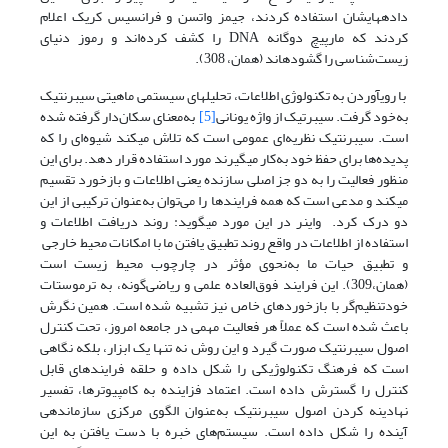
داده‏هایشان استفاده کردند، جیمز واتسن و فرانسیس کریک اعلام
کردند که مارپیچ دوگانه DNA را کشف کرده‌اند و رموز دنیای
زیست‌شناسی را گشوده­اند (همان، 308).
با روی­آوردن به تکنولوژی اطلاعات، تحلیل‏های سیستمی ماهیتی سیبرنتیک
به‌خود گرفت. سیبرتیک از واژه یونانی
[5]
به‌معنای سکان‌دار گرفته شده
است. سیبرنتیک نظریه‌ای عمومی است که تلاش می­کند شیوه‌ای را که
پدیده‌ها برای حفظ خود به‌کار می­گیرند مورد استفاده قرار دهد. برای این
منظور فعالیت را به دو جز اصلی سازنده یعنی اطلاعات و بازخورد تقسیم
می­کند و مدعی است که همه‌ فرایندها را می‌توان به‌عنوان ترکیبی از این
دو درک کرد. واینر در این مورد می­گوید: روند دریافت اطلاعات و
استفاده از اطلاعات در واقع روند تطبیق یافتن ما با امکانات محیط خارجی
و تطبیق حیات ما به‌نحوی مؤثر در چارچوب محیط زیست است
(همان،309). این فرایند فوق‌العاده علمی و ریاضی‌گونه، به ترموستات
خودتنظیم‌گر با بازخوردهای خاص نیز تشبیه شده است. همین نگرش
باعث شده است که عملاً هر فعالیت مهمی در جامعه امروز، تحت کنترل
اصول سیبرنتیک صورت گیرد و این روش نه تنها یک ابزار، بلکه نگاهی
است که فرهنگ تکنولوژیکی را شکل داده و حلقه فرایندهای قابل
کنترل را گسترش داده است. اعتماد فزاینده به کامپیوترها، تفسیر
نهادینه کردن اصول سیبرنتیک به‌عنوان الگوی مرکزی سازماندهی
آینده را شکل داده است. سیستم‌های خبره با دست یافتن به این