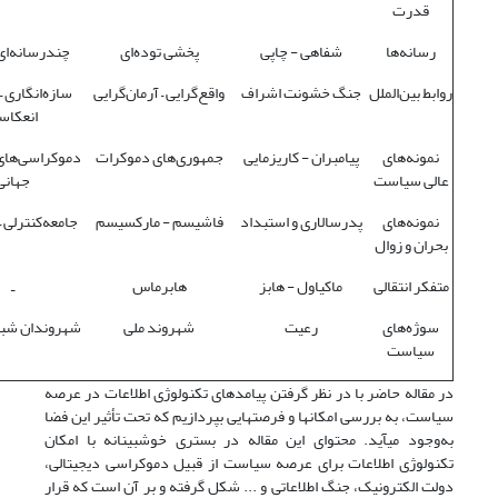
قدرت
رسانه‌ها
شفاهی - چاپی
پخشی توده‌ای
چندرسانه‌ای
روابط بین‌الملل
جنگ خشونت اشراف
واقع‌گرایی – آرمان‌گرایی
سازه‌انگاری –
انعکاس
نمونه‌های
پیامبران - کاریزمایی
جمهوری‌های دموکرات
دموکراسی‌های
عالی سیاست
جهانی
نمونه‌های
پدرسالاری و استبداد
فاشیسم - مارکسیسم
جامعه‌کنترلی –
بحران و زوال
متفکر انتقالی
ماکیاول - هابز
هابرماس
ـ
سوژه‌های
رعیت
شهروند ملی
شهروندان شبک
سیاست
در مقاله­ حاضر با در نظر گرفتن پیامد‏های تکنولوژی اطلاعات در عرصه
سیاست، به بررسی امکان‏ها و فرصت‏هایی بپردازیم که تحت تأثیر این فضا
به‌وجود می‏آید. محتوای این مقاله در بستری خوشبینانه با امکان
تکنولوژی اطلاعات برای عرصه­ سیاست از قبیل دموکراسی دیجیتالی،
دولت الکترونیک، جنگ اطلاعاتی و ... شکل گرفته و بر آن است که قرار