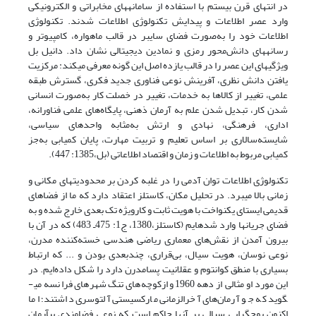
در انتهای قرن بیستم با استفاده از سامانه‏های مخابراتی و الکترونیکی
وارد عصر اطلاعات و پیدایش تکنولوژی اطلاعات شدند. تکنولوژی
اطلاعات خود را به‌صورت فضای سایبر در قالب ماهواره، کامپیوتر و
رسانه‏های دانش‌محور رمزی و نمادین دیجیتالی نشان داد. دانیل بل
ویژگی‏های این عصر را در قالب یازده اصل این گونه معرفی می‏کند: مرکزیت
یافتن دانش نظری، آفرینش نوعی فناوری جدید فکری، گسترش طبقه‌
علمی، تغییر از کالا‌ها به خدمات، تغییر در خصلت کار به‌صورت انسانی
شدن کار، تبدیل شدن علم به آرمان ذهنی، پایگاه‌های علمی فناورانه،
اداری، فرهنگی، نهادی و ارتش به‌مثابه واحدهای سیاسی،
شایسته‌سالاری بر اساس تعلیم و تربیت مهارت، پایان کمیابی به‌جز
کمیابی مربوط به اطلاعات و زمان و اقتصاد اطلاعاتی (بل،1385: 447).
تکنولوژی اطلاعات توان آدمی را در غلبه کردن بر محدودیت‏های مکانی و
زمانی بالا می‏برد. در تحلیل مکان، کاستلز اعتقاد دارد که ما از فضاهای
قدیمی ایستای یکنواخت با هویت ثابت و کارویژه‌ تک بعدی خارج شده و به
فضای جریان­ها وارد شده­ایم (کاستلز،1380، ج1: 475ـ 483) که در آن با
بیرون آمدن از نقش‌های معماری ریاضی هندسی خسته‌کننده مدرن،
نوعی نوسان، هویت سیال، بی‌قراری، چندبعدی بودن و ... که ارتباط
بسیاری با منطق کوانتوم و عقلانیت پسامدرن دارد را شکل داده‌ایم. در
این مورد او مثالی از دهه‌ 1960 و ازکوچه‌های تنگ شهرهای فرانسه می­
گوید که جو آرمان‌های آخرالزمانی مارکسیستی آلتوسری داشتند؛ اما
اکنون پوچ­گرایی سیالی بر آنها حاکم است که نوعی فضامندی‌ بی­آرمان