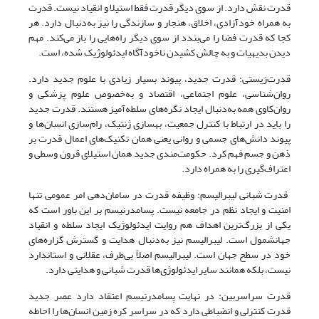
قدرت نقش دارد. از سوی دیگر قدرت فقط استیلا و انقیاد نیست. قدرت
به همراه خود‌آزادی، اخلاق، هنجار و سازندگی را نیز به‌دنبال دارد. هر
کجا که قدرت فضا را می‌بندد از سوی دیگر راه‌هایی را باز می‌کند. مهم
دیدن بدیهیات و به چالش کشیدن ناخودآگاه ایدئولوژیک شده، است.
قدرت‌زیستی: قدرت جدید، پیوند بسیار زیادی با علوم جدید دارد.
روان‌شناسی، علوم اجتماعی، اقتصاد و به‌خصوص علوم پزشکی و
روان‌کاوی همه به‌دنبال ایجاد نگره‌های سلطه‌آمیز هستند. قدرت جدید
را باید در ارتباط با کنترل جمعیت، بهسازی ژنتیک، رام‌سازی انسان‌ها و
پیوند دانش‌های جسمی و روانی یعنی همان تکنیک‌های اعمال قدرت بر
ذهن و جسم فهم کرد. حکومت‌مندی جدید همان استیلای قرون وسطی و
اعتراف‌گیری را به همراه دارد.
قدرت شبانی لیبرالیسم: وظیفه قدرت در سامان‌دهی امر عمومی تنها
امنیت و ایجاد نظم در جامعه نیست. پسامدرنیسم بر این باور است که
یکی از بزرگ‌ترین اهداف هم روایت ایدئولوژیک ایجاد سلطه و انقیاد
جهانشمول است. لیبرالیسم نیز به‌دنبال هدایت و گسترش گزاره‌های
خود در سطح جهان است. لیبرالیسم اصلاً بی‌طرف، عقلانی و استاندارد
نیست، بلکه همانند سایر ایدئولوژی‌ها قدرت شبانی و هدایتی دارد.
قدرت سراسربین: در نهایت پسامدرنیسم اعتقاد دارد عصر جدید
قدرت کنترلی و انضباطی دارد که در سراسر کره ‌زمین انسان‌ها را احاطه