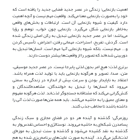
اهمیت بازنمایی: زندگی در عصر جدید فضایی جدید را یافته است که
خود را به‌صورت بازنمایی معنا می‌کند. واقعیت مهم نیست و آنچه اهمیت
دارد کیفیت و شیوه بازنمایی آن است. ارتباطات و بخش‌های واقعی
به‌خاطر بازنمایی شکل می‌گیرد. بازنمایی چون خواب، توهم و رؤیا
می‌باشد؛ اما در عصر جدید بازنمایی تبدیل به رکن اصلی زندگی شده
است. گردش، تفریح، استراحت، مهمانی رفتن، اعتراض، تأسیس کردن
و... مهم نیست، بلکه شیوه بازنمایی آنها مهم است. انسان‌ها تبدیل به
دوربینی شده‌اند که تصویر را از واقعیت‌ها بیشتر دوست دارند.
برتری لذت: هیچ امر بدون لذتی پابرجا نیست. در عصر جدید موسیقی،
متن، صدا، تصویر و هرگونه بازنمایی باید با تولید لذت همراه باشد.
اعتقاد به ناپایدار بودن و سرعت بیش از اندازه در زندگی به سمتی
می‌رود که انسان‌ها را تبدیل به خوانندگان، مشاهده‌کنندگان و
کنش‌گرانی می‌کند که مشتاقانه جستجوگر لذت‌اند. لذت هرگونه مفهوم
و معنای عمیق را به حاشیه می‌کشد. باید همه متن‌ها صورت لذت آنی را
داشته باشند تا مخاطب جذب کنند.
روزمر‌گی: گذشته و آینده هر دو در فضای مجازی و سبک زندگی
پسامدرن شبکه‌ای به حاشیه می‌روند. نوستالژی و احساس تقدس‌وار به
گذشته به نقد کشیده می‌شود و گذشته و سنت تبدیل به موزه‌ای
لذت‌انگیز می‌گردد. آینده به صورت غایت‌های برنامه‌ریزی شده به هم