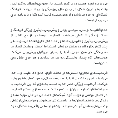
می‌ریزد و آنچه اهمیت دارد اکنون است. حال‌محوری و اعتقاد به گذراندن
وقت به بهترین شکل در زمان حال روزمر‌گی را ایجاد می‌کند. فرهنگ
شبکه‌ای روزمره می‌باشد و از عمق متنی و غایت آینده‌گرا و یا برنامه‌ریزی
برخوردار نیست.
عدم قطعیت: نوسان، سیاسی بودن و پیش‌بینی ناپذیری ویژگی فرهنگ و
سبک زندگی شبکه‌ای می‌باشد. انسان‌ها دوستدار آزادی ناشی از
پیش‌بینی‌ناپذیری و خلق رویدادها و رخدادهای خارق‌العاده می‌شوند. هر
چند کنش خارق‌العاده‌ بیشتر بازنمایی است؛ اما زیستن و عادت انسان‌ها
به زندگی در متن مجازی آنها را بسیار غیرقابل پیش‌بینی می‌کند.
هویت‌هایی که چندان وابستگی به متن‌ها ندارند و هر امری قابل روی
دادن است.
فردانیت‌های مجازی: انسان‌ها از محله، قوم، خانواده، ملیت و... جدا
می‌شوند. این جدا شدن آنها را به عرصه مجازی و هویت‌های شناور وارد
می‌کند. فردانیت ویژگی عصر جدید است، به‌نحوی که این فردانیت با
مدرنیته تفاوت دارد. جهان زیست فردانیت جدید مجازی است و انسان‌ها
در فضای توهمی و خواب آلود شبکه‌های اجتماعی در حال تولید معنا و
زندگی می‌باشند. انسان‌ها در واقعیت تنها می‌شوند و فرایندهای ارتباطی
و کنش‌های تعاملی آنها در محیط خانواده و اجتماعی واقعی به حداقل خود
می‌رسد.