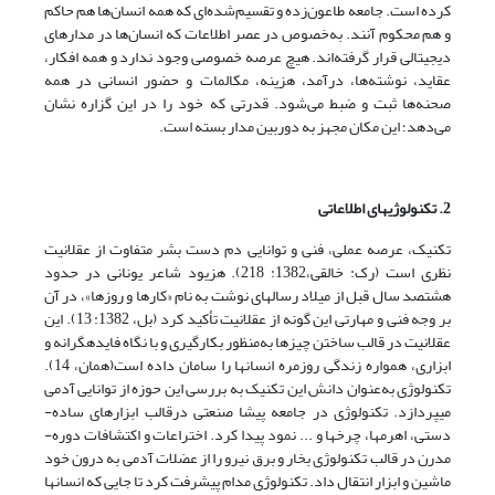
کرده است. جامعه طاعون‌زده و تقسیم‌شده‌ای که همه انسان‌ها هم حاکم
و هم محکوم آنند. به‌خصوص در عصر اطلاعات که انسان‌ها در مدارهای
دیجیتالی قرار گرفته‌اند. هیچ عرصه خصوصی وجود ندارد و همه افکار،
عقاید، نوشته‌ها، درآمد، هزینه، مکالمات و حضور انسانی در همه
صحنه‌ها ثبت و ضبط می‌شود. قدرتی که خود را در این گزاره‌ نشان
می‌دهد؛ این مکان مجهز به دوربین مدار بسته است.
2. تکنولوژی­های اطلاعاتی
تکنیک، عرصه­ عملی، فنی و توانایی دم دست بشر متفاوت از عقلانیت
نظری است (رک: خالقی،1382: 218). هزیود شاعر یونانی در حدود
هشتصد سال قبل از میلاد رساله­ای نوشت به نام «کارها و روزها»، در آن
بر وجه فنی و مهارتی این گونه از عقلانیت تأکید کرد (بل، 1382: 13). این
عقلانیت در قالب ساختن چیز‏ها به‌منظور بکارگیری و با نگاه فایده­گرانه و
ابزاری، همواره زندگی روزمره­ انسان‏ها را سامان داده است(همان، 14).
تکنولوژی به‌عنوان دانش این تکنیک به بررسی این حوزه از توانایی آدمی
‏می‏پردازد. تکنولوژی در جامعه­ پیشا صنعتی درقالب ابزارهای ساده­
دستی، اهرم‏ها، چرخ‏ها و ... نمود پیدا کرد. اختراعات و اکتشافات دوره­
مدرن در قالب تکنولوژی بخار و برق نیرو را از عضلات آدمی به درون خود
ماشین و ابزار انتقال داد. تکنولوژی مدام پیشرفت کرد تا جایی که انسان‏ها