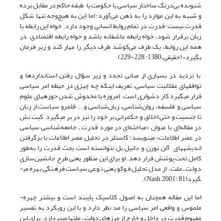
شنونده بی‌درنگ ساختار سیاسی یا حکومت یا طبقه‌ حاکم در مقابل برده
و شبیه به این موارد را به ذهن می‌آورد؛ اما این به هیچ‌وجه تنها شکل
قدرت نیست؛ قدرت در تمام روابط انسانی وجود دارد. خواه این رابطه با
زبان برقرار شود، خواه رابطه‌ عاشقانه باشد و خواه رابطه‌ اقتصادی. در
همه‌ این روابط، یک طرف می‌کوشد طرف دیگر را مهار کند و زیر فرمان
بگیرد» (حقیقی،1380: 228-229).
با تردید در بسیاری از مبانی تجدد و زیر سؤال رفتن استانداردها و
توافق­های عقلانیت سیاسی، تعریف اینکه چه چیزی در حیطه­ امر سیاسی
قرار می‏گیرد کار دشواری است. امروزه با مخدوش شدن حوزه‏های علوم
سیاسی و فلسفه، روان‌شناسی، زبان‌شناسی و ... قلمرو سیاست از زبان
تا جنسیت و حتی اخلاق و حکمرانی بر خود را نیز در بر می­گیرد. کیت نش
در مقاله‌ای با عنوان «مباحثه‌ای در مورد قدرت ـ جامعه‌شناسی سیاسی
در عصر اطلاعات» می­نویسد: کاستلز در تحلیل عصر اطلاعات با برگرفتن
اندیشه‏های آلن تورن و دانیل بل نتوانسته است بحث قدرت را به‌طور
کامل تحت پوشش قرار دهد. او برای این منظور یعنی طرح جانشین‌سازی
دولت ـ ملت، از مدل تحلیل فوکو یعنی نوعی سیاست فرهنگی بهره می­
گیرد(Nash, 2001: 81)­.
اما این مقاله همچنان به اصول کلاسیک پایبند است و بیشتر چهره­
ملموس و واقعی امر سیاسی را مد نظر دارد و با این رویکرد به تفسیر
مفهوم قدرت در داخل و خارج از مرزهای دولت ـ ملت‏ها می‏پردازد. برای این