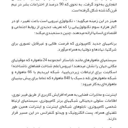
انفجاری به‌خود گرفت، به نحوی که 90 درصد از اختراعات بشر در نیم
قرن گذشته شکل گرفته است.
هینز در این زمینه می­گوید: « تکنولوژی نیرویی است باعت تغییر». او در
آغاز هزاره سوم تکنولوژی‏هایی را که تعریف جدیدی از روابط اجتماعی و
اقتصادی انسان‏ها ارائه می‏دهند، چنین دسته‌بندی می­کند:
برنامه‏های جدید کامپیوتری که فرصت طلایی و غیرقابل تصوری برای
شرکت‏ها، نهاد‏ها و دولت‏ها به همراه می­آورد.
سیستم‏های ماهواره­ای مانند ناب­استار (مجموعه 24 ماهواره که موقیت‏های
مکانی جهان را نشان می‏دهند) تیروس(علم شناخت فضا‏های ناشناخته)
اسکای­نت برای ارتباطات زیردریایی‏ها، شبکه­ ایریدیم با 66 ماهواره و
شبکه ماهواره­ای تله دسیک با 840 ماهواره که تماما برای پیش بینی‏های
ماهواره ای به کار می‏رود؛
اینترنت و مخابرات فضایی به همراه افزایش کاربری از طریق فیبر نوری،
اطلاعات سلولی دیجیتالی شبکه‏های برتر کامپیوتری، سیستم‏های ارتباط
شخصی کامپیوتری، تابلو‏های شبکه‌ای اینترنت و اینترانت همین طور
تلفن‏های همراه، پست الکترونیک و ویدئو کنفرانس در این مسیر قرار
دارند.