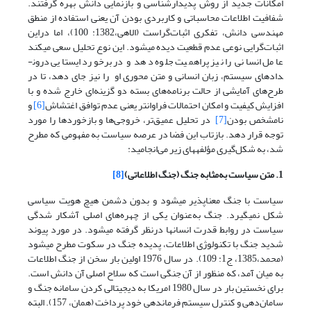
امکانات جدید از روش پدیدارشناسی و بازنمایی دانش بهره گرفتند.
شفافیت اطلاعات محاسباتی و کاربردی بودن آن یعنی استفاده از منطق
مهندسی دانش، تفکری اثبات‌گراست (الاهی،1382: 100)، اما دراین
اثبات‌گرایی نوعی عدم قطعیت دیده می­شود. این نوع تحلیل سعی می­کند
عامل انسانی را نیز پراهمیت جلوه دهد و در برخورد ایستایی درون­
دادهای سیستم، زبان انسانی و متن محوری او را نیز جای دهد، تا در
طرح‌های آمایشی از حالت برنامه‌های بسته دو گزینه‌ای خارج شده و با
افزایش کیفیت و امکان احتمالات فراوان­تر یعنی عدم توافق اغتشاش
[6]
و
نامشخص بودن
[7]
در تحلیل عمیق‌تر، خروجی‌ها و بازخوردها را مورد
توجه قرار دهد. بازتاب این فضا در عرصه سیاست به مفهومی که مطرح
شد، به شکل‌گیری مؤلفه‏های زیر می‌انجامید:
1. متن سیاست به‌مثابه جنگ (جنگ اطلاعاتی)
[8]
سیاست با جنگ معناپذیر می­شود و بدون دشمن هیچ هویت سیاسی
شکل نمی­گیرد. جنگ به‌عنوان یکی از چهره‌های اصلی آشکار شدگی
سیاست در روابط قدرت انسان­ها درنظر گرفته می­شود. در مورد پیوند
شدید جنگ با تکنولوژی اطلاعات، پدیده­ جنگ در سکوت مطرح می­شود
(محمد،1385، ج1: 109). در سال 1976 اولین بار سخن از جنگ اطلاعات
به میان آمد، که منظور از آن جنگی است که سلاح اصلی آن دانش است.
برای نخستین بار در سال 1980 امریکا به دیجیتالی کردن سامانه‌ جنگ و
سامان‌دهی و کنترل سیستم فرماندهی خود پرداخت (همان، 157). البته