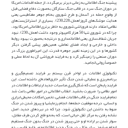
پیشینه جنگ اطلاعاتی به زمانی دیرتر برمی­گردد، از جمله اقدامات امریکا
در دوران جنگ سرد در قالب جنگ ستارگان به‌صورت دفاع فضایی قبل
از وقوع حمله در آسمان و طرح شوروی به‌نام جوهر مغناطیسی یعنی
هدایت موشک‌های کروز(همان،228ـ230). بسیاری از استراتژیست‌های
نظامی اعتقاد دارند فروپاشی شوروی به خاطر برتری اطلاعاتی امریکا بود،
چرا که در شوروی تنها 50 هزار کامپیوتر وجود داشت (همان،230). نبود
جریان شفاف‌سازی یعنی اطلاعات­مداری و درنتیجه به‌صورت بهبود روابط
داخلی و خارجی و ایجاد فضای تعاملی، همین‌طور پیشی گرفتن دیگر
کشورها و در این زمینه تغییر جوهره‌ قدرت، این امپراطور‌ی بزرگ در
دوران صنعتی را زمین­گیر کرد و به فرایند فروپاشی آن به لحاظ عملی و
خصوصاً روانی انجامید.
تکنولوژی اطلاعات در اواخر قرن بیستم بر فرایند تصمیم‌گیری و
برنامه‌ریزی و عملیاتی شدن جنگ تأثیر خارق‌العاده‌ای داشته است. این
فرایند پایه‌ای است که شکل‌گیری مناسبات جدید ارتباطات و اطلاعات در
امور نظامی را ضرورت بخشید. انقلاب اطلاعاتی در امور نظامی باعث شد
تمام فرایند جنگی در قالب اطلاعات فضایی، تخمین امکانات محیطی ابزاری
و انسانی، درجه‌ موفقیت حمله‌ها، انجام رزمایش­ها و پیروز شدن در جنگ
منوط به داشتن این تکنولوژی شود، چرا که در نبردهای جدید، اصل
نشانه رفتن به مرکز ثقل حیاتی است، که به‌نحو فلج کردن طرف مقابل،
سوار شدن بر اراده‌ او و حتی پیروز شدن در جنگ بدون جنگ مستقیم
انجام می­شود. برای مثال، در جنگ جدید اطلاعا­ت­محورِ خلیج فارس، دو