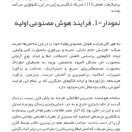
برمی­گرفت (همان،113)، امریکا، انگلیس و ژاپن در این تکنولوژی سرآمد
بودند.
نمودار-1. فرایند هوش مصنوعی اولیه
به طور کلی فرایند هوش مصنوعی اولیه خود را در این شاخص‌ها تعریف
می­کند: افزایش دائم دانش، تجربه و بهره‌وری به‌صورت کمی وکیفی،
ایجاد الگوهایی براساس کاهش احتمالات خطا و ایجاد نوع آرمانی
به‌صورت حل مشکل کمبود متخصص، ورود به محیط­های خطرناک
به‌صورت تصمیم‌گیری­های سریع و استراتژیک، شناخت و برآورد
تجهیزات، امکان‏ها، برنامه­ریزی و آمایش درست سرزمین، برآورد
هزینه‌ها، بازخوردها و ارائه­ الگوهای جایگزین که بر تمام این فرایند
آموزش، رقابت و انتقال تجربه وجود دارد.
سامانه هوشمند مدیریتی اطلاعاتی هرچه به پایان قرن بیست نزدیک
گردید از حالت ابزاری خارج و به جزء جدایی‌ناپذیر زندگی روزمره تبدیل
شد و این در حالی بود که آغاز عصر اطلاعات یعنی اواخر قرن بیستم به
شکل­گیری عرصه‌ای انجامید که بسیاری از نظریات فلسفی توانایی تحلیل
آن را از دست دادند. مباحث فلسفه علم در بهترین حالت توسط کارل
پوپر پیش می‏رفت که اصل ابطال‌پذیری­اش را به‌راحتی در برابر اثبات‌گرایی