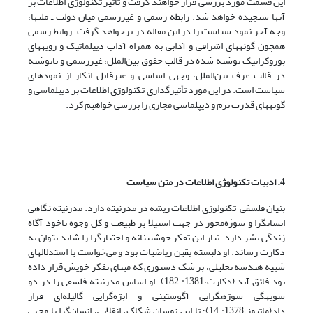
این قسمت مورد بررسی قرار خواهند گرفت و تأثیر تکنولوژی اطلاعات بر
آنها سنجیده خواهد شد. رابطه­ رسمی و غیررسمی میان دولت ـ ملت‏ها،
وجه آخر نمود سیاست را در این مقاله در برخواهد گرفت. روابط رسمی
همچون گونه‏های اشرافی و آدابی به همراه آداب دیپلماتیک و رویه‏های
بوروکراتیک نوشته شده در قالب حقوق بین‌الملل، غیررسمی و نانوشته
در قالب عرف بین‌الملل، وجهی اساسی و غیرقابل انکار از نمود‏های
سیاست است. در این مورد تأثیرگذاری تکنولوژی اطلاعات بر دیپلماسی و
گونه‏های قدرت نرم و دیپلماسی مجازی را بررسی خواهیم کرد.
4. ادبیات تکنولوژی اطلاعات در متن سیاست
بنیان فلسفی تکنولوژی اطلاعات ریشه در مدرنیته دارد. مدرنیته نگاهی
انسان­گرا و سوژه‌محور در جهت استیلا بر طبیعت و کل وجوه ناخود آگاه
زندگی بشر دارد. تبار این تفکر خوش­بینانه و اختیارگرا را شاید بتوان به
دکارت رساند. او دلبسته­ یقین ریاضیات بود و می‌خواست با استدلال­های
شبیه هندسه تحلیلی، بر شک دستوری که مبنای تفکر خویش قرار داده
بود فائق آید (دکارت،1381: 182). او اساس مدرنیته‌ فلسفی را در دو
سویه­گی سوژه­گرایی آگوستینی و ابژه‌گرایی گالیله‌ای قرار
داد(ماتیوز،1378: 14)؛ تا این نوسان شکاک، انقلابی، انسان‌گرا با وجهی