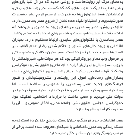
به‌معنای مرگ ابر روایت‌هاست و روشی جدید که در آن تنها بازی‌های
زبانی معنا پیدا می‌کند. هویت‌های تکه‌تکه، گسست در روایت‌های تاریخی،
ارتباط‌دادن همه ایدئولوژی‌ها به قدرت و ترسیم تاریخ بشر به‌صورت
صورت‌بندی‌های استیلا و انقیاد همه نشان از شروع عصر پسامدرن دارد.
علاوه بر روش، عصر پسامدرن نیز معنای ورود به عصری را می‌دهد که
ثبات، دقت، فرمول، نظم، امنیت و شاخص‌های تجدد را به نقد می‌کشد.
عصر پسامدرن با تکنولوژی‌های سایبری ارتباط مستقیم دارد. بمباران
اطلاعاتی و ورود دال‌های شناور و حاکم شدن رفتار عدم قطعیت بر
انسان‌ها عصر جدید را رقم زده است. عصر مدرن مکانیکی، منظم، مبتنی
بر فرمول و نهادهای بوروکراتیکی بود که هر دولت ملی، شهروندانش را
با روایت سوسیال و لیبرال از قرارداد اجتماعی و حقوق بشر و دموکراسی
و تفکیک قوا ساماندهی می‌کرد. جهانی شدن، ظهور تکنولوژی‌های جدید،
بمباران‌های رسانه‌‌ای، افول ابر روایت‌های مشروعیت‌بخش و ظهور
فرهنگ‌های جدید عصر پسامدرن را ملموس‌تر ساخته است. اما
پسامدرنیسم رویکرد بسیار خامی به قدرت دارد. مدرنیسم قدرت را در
دولت ملی می‌دید و سعی داشت با قرارداد اجتماعی، تفکیک قوا،
دموکراسی، مجلس، حقوق بشر، جامعه مدنی، افکار عمومی و... آن را
محدود، کارآمد و مشروط سازد.
عصر اطلاعات با خود فرهنگ و جهان‌زیست جدیدی خلق کرده است که به
سبک زندگی پسامدرن، اطلاعاتی یا شبکه‌ای معروف شده است. برخی از
مهمترین ویژگی‌های این سبک زندگی عبارتند از: