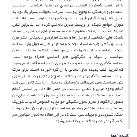
با این تغییر گستردهِ انقلابی سراسری در متون اجتماعی، سیاسی،
اقتصادی و فرهنگی به وقوع پیوست. سرعت تحولات بسیار بالا بود به
نحوی که پژوهشگران قرن بیست و یکم را با عناوین عصر اطلاعات،
دوران جوامع شبکه ای و پست مدرن نام نهی کرده اند. بنابراین تلفن
همراه، اینترنت، رایانه، ماهواره ها، سیستسم های ارتباطی بی سیم،
شبکه های اجتماعی، نرم افزارها و سخت افزارهای دیجیتالی، بشر قرن
بیست و یکم را وارد مناسبات جدید و مدام در حال متحول وارد ساخته
است. متناسب با این تحولات مفهوم، معنا، شاکله، ساختار و متن
سیاست از بنیاد با دگرگونی های اساسی همراه بوده است.
سیاست‌گذاری، بنیاد توسعه و برنامه ریزی یک جامعه قلمداد می‌شود
که تقریبا اغلب پدیده های انسانی با آن گره خورده است. برای درک
الزامات سیاست گذاری در عصر اطلاعات هیچ چاره ای جزدر تحلیل تحول
متن سیاست باقی نمی‌ماند. پژوهشگر به دنبال آن است تا بررسی کند
کدام وجوه عینی و ذهنی سیاست در عصر اطلاعات بر اساس کدام
منطق، به سمت کدام غایت و با چه ساختاری متحول شده است. برای این
منظور از الگوهای نظری تحول تکنیکی جوامع به خصوص ادبیات تئوریک
پسا مدرنیسم استفاده می‌نماییم. سیاست دارای چهار متن اصلی دولت،
جنگ، شهروندی و دیپلماسی است که در این مقاله به تحول بنیادین هر
یک از آنها در عصر اطلاعات پرداخته می‌شود.
کلیدواژه‌ها