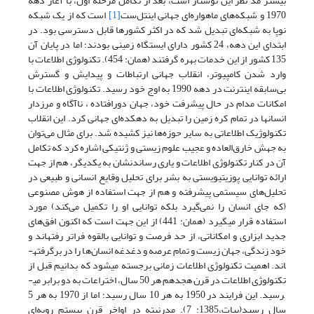
بیشتر مد نظر این نوشتار است، بعد از تکامل مرحله‌ اول، با آغاز دهه
1970 و شبکه‌های ماهواره‌ای جهانی اینتل‌ست
[1]
است که از یک شبکه‌
نوپا به شبکه‌ای تبدیل شد که در اکثر کشورها قابل دسترسی بود. در
ابتدای این دهه، 24 کشور دارای ایستگاه زمینی بودند؛ اما در پایان آن
135 کشور از این خدمات بهره گرفتند (همان: 454). تکنولوژی اطلاعات با
وارد شدن کامپیوتر، انقلاب جهانی ارتباطات و پیدایش و گسترش
بی‌سابقه اینترنت در دهه 1990 به اوج خود رسید. تکنولوژی اطلاعات با
امکانات مدام در حال پیشرفت خود، جهان دورافتاده ، ناآگاه و مرزدار
انسانها در تمام کره‌ زمین را تبدیل به دهکده‌ای جهانی کرد. این انقلاب
تکنولوژیک اطلاعاتی به سایر حوزه‌ها نیز کشیده شد. برای مثال می‌توان
به جهش خارق‌العاده و عجیب علوم زیستی و ژنتیکی اشاره کرد که تکامل
آن در کنار تکنولوژی اطلاعات و یاری رساندنشان به یکدیگر، هم از جهت
ارائه توانایی پوزیتیویستی به بشر برای تحلیل وقایع انسانی و طبیعی در
تحلیل‌های سیستمی پیشرفته و هم از جهت استفاده از هوش مصنوعی
(که جای انسان را نمی‌گیرد بلکه توانایی او را تکمیل می‌کند) مورد
استفاده قرار می­گیرد (همان: 441) از این جهت است که اکنون افق‌های
جدید ابزاری و امکاناتی، از حد فرصت و توانایی بالقوه فراتر رفته­اند و
خود زندگی، جهان زیست و تمام عرصه و دغدغه‌ انسان‌ها را در برگرفته­
اند. اهمیت تکنولوژی اطلاعات زمانی برجسته می‏شود که بدانیم قبل از
تکنولوژی اطلاعات در قرن هجدهم هر 50 سال، اختراعات به دو برابر می­
رسید. این فرایند در 1950 به هر 10 سال رسید؛ اما از 1970 به هر 5
سال رسید(بیات،1385: 7). مدرنیته در اواخر قرن بیستم رویه‌ای