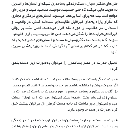
متن‌‌های متکثر سیال: سبک زندگی پسامدرن شبکه‌ای انسان‌ها را تبدیل
به هویت‌هایی می‌کند که حتی جنسیت، قومیت، مذهب، ملیت و در پاره‌ای
مواقع انسانیت هم برای آنها بی‌معنا می‌شود. انسان‌هایِ فردگرایِ مجازی
که دارای پارادایم‌های غیرقابل مقایسه‌ای شده‌اند کنش در واقعیت و
استدلال در عقلانیت را مورد نقد قرار می‌دهند. اصل لذت بر روالی
غیرقطعی فرایندها را شکل می‌دهد. متن‌ها بر بی‌نهایت بازی خلق می­
شوند، که به‌شدت متکثروسیال هستند و انسان‌های عصر جدید یاد
دارند که در هر کدام بر منطق آنها گردش کنند تا روزمره‌شان سپری
شود.
تحلیل قدرت در عصر پسامدرن را می‌توان به‌صورت زیر دسته‌بندی
کرد:
قدرت، زندگی است: به این معنا مانند مدرنیست‌ها نباشید که فکر کنید
اگر قدرت دولت را داشته باشید هر چه بخواهید می‌توانید انجام دهید.
بزرگترین دستاورد پسامدرنیسم در مورد قدرت این است که قدرت در
سطوح زندگی بشر پخش شده است. نمی‌توان قدرت را در لویتان دولت
دید و نمی‌توان باور داشت که با به دست گرفتن آن می‌توان بهشت خلق
کرد. قدرت در همه جا وجود دارد.
قدرت، مقاومت هم دارد: پسامدرن‌ها بر این باورند که قدرت در زندگی
وجود دارد. نمی‌توان آن را حذف کرد و حتی در علمی‌ترین پژوهش‌ها نیز