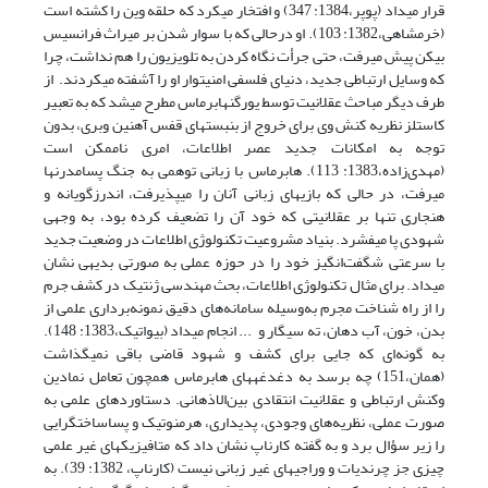
قرار می­داد (پوپر،1384: 347) و افتخار می­کرد که حلقه‌ وین را کشته است
(خرمشاهی،1382: 103). او درحالی که با سوار شدن بر میراث فرانسیس
بیکن پیش می­رفت، حتی جرأت نگاه کردن به تلویزیون را هم نداشت، چرا
که وسایل ارتباطی جدید، دنیای فلسفی امنیت­وار او را آشفته می­کردند. از
طرف دیگر مباحث عقلانیت توسط یورگن‏هابرماس مطرح می­شد که به تعبیر
کاستلز نظریه­ کنش وی برای خروج از بن­بست‏های قفس آهنین وبری، بدون
توجه به امکانات جدید عصر اطلاعات، امری ناممکن است
(مهدی‌زاده،1383: 113). ‏هابرماس با زبانی توهمی به جنگ پسامدرن­ها
می­رفت، در حالی که بازی­های زبانی آنان را می­پذیرفت، اندرزگویانه و
هنجاری تنها بر عقلانیتی که خود آن را تضعیف کرده بود، به وجهی
شهودی پا می­فشرد. بنیاد مشروعیت تکنولوژی اطلاعات در وضعیت جدید
با سرعتی شگفت‌انگیز خود را در حوزه­ عملی به صورتی بدیهی نشان
می‏داد. برای مثال تکنولوژی اطلاعات، بحث مهندسی ژنتیک در کشف جرم
را از راه شناخت مجرم به‌وسیله‌ سامانه‌های دقیق نمونه‌برداری علمی از
بدن، خون، آب دهان، ته سیگار و ... انجام می­داد (بیواتیک،1383: 148).
به گونه‌ای که جایی برای کشف و شهود قاضی باقی نمی­گذاشت
(همان،151) چه برسد به دغدغه­های هابرماس همچون تعامل نمادین
وکنش ارتباطی و عقلانیت انتقادی‌ بین‌الاذهانی. دستاوردهای علمی به
صورت عملی، نظریه‌های وجودی، پدیداری، هرمنوتیک و پساساختگرایی
را زیر سؤال برد و به گفته کارناپ نشان داد که متافیزیک­های غیر علمی
چیزی جز چرندیات و وراجی‏های غیر زبانی نیست (کارناپ، 1382: 39). به