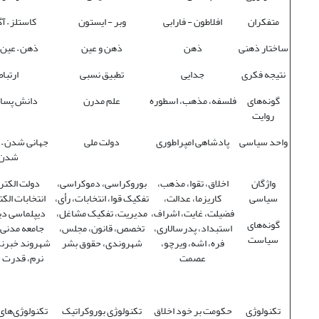
متفکران
افلاطون - فارابی
وبر - ایستون
کاستلز – آ
ساختار ذهنی
ذهن
ذهن و عین
ذهن – عین –
نتیجه فکری
جدایی
تطبیق نسبی
ارتباط
گونه‌های
فلسفه، مذهب، اسطوره
علم مدرن
دانش پسا
روایت
واحد سیاسی
پادشاهی امپراطوری
دولت ملی
جهانی شدن – 
شدن
واژگان
اخلاق، تقوا، مذهب،
بوروکراسی، دموکراسی،
دولت الکتر
سیاسی
کاریزما، عدالت،
تفکیک قوا، انتخابات، رأی،
انتخابات الک
فضیلت، غایت، اشراف،
مدیریت، تفکیک مشاغل،
دیپلماسی دی
گونه‌های
استبداد، پدرسالاری،
تخصص، قانون، مجلس،
جامعه مدنی 
سیاست
فره، اشه، ویرچو،
شهروندی، حقوق بشر
شهروند خبرنگ
عصمت
نرم، قدرت س
تکنولوژی
حکومت بر خود اخلاق
تکنولوژی بوروکراتیک
تکنولوژی‌های 