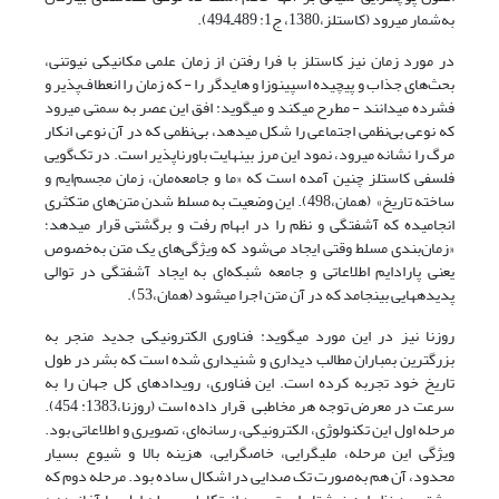
به‌شمار می­رود (کاستلز،1380، ج1: 489ـ494).
در مورد زمان نیز کاستلز با فرا رفتن از زمان علمی مکانیکی نیوتنی،
بحث‌های جذاب و پیچیده‌ اسپینوزا و ‏هایدگر را - که زمان را انعطاف‌پذیر و
فشرده می­دانند - مطرح می­کند و می­گوید: افق این عصر به سمتی می­رود
که نوعی بی‌نظمی اجتماعی را شکل می­دهد، بی‌نظمی که در آن نوعی انکار
مرگ را نشانه می­رود، نمود این مرز بی­نهایت باورناپذیر است. در تک‌گویی
فلسفی کاستلز چنین آمده است که «ما و جامعه‌مان، زمان مجسم‌ایم و
ساخته‌ تاریخ» (همان،498). این وضعیت به مسلط شدن متن‌های متکثری
انجامیده که آشفتگی و نظم را در ابهام رفت و برگشتی قرار می­دهد؛
«زمان‌بندی مسلط وقتی ایجاد می‌شود که ویژگی‌های یک متن به‌خصوص
یعنی پارادایم اطلاعاتی و جامعه شبکه‌ای به ایجاد آشفتگی در توالی
پدیده‏هایی بینجامد که در آن متن اجرا می­شود (همان،53).
روزنا نیز در این مورد می­گوید: فناوری الکترونیکی جدید منجر به
بزرگترین بمباران مطالب دیداری و شنیداری شده است که بشر در طول
تاریخ خود تجربه کرده است. این فناوری، رویداد‏های کل جهان را به
سرعت در معرض توجه هر مخاطبی قرار داده است (روزنا،1383: 454).
مرحله‌ اول این تکنولوژی، الکترونیکی، رسانه‌ای، تصویری و اطلاعاتی بود.
ویژگی این مرحله، ملی­گرایی، خاص­گرایی، هزینه‌ بالا و شیوع بسیار
محدود، آن هم به‌صورت تک صدایی در اشکال ساده بود. مرحله‌ دوم که