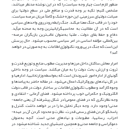
منظور لازم است چهار وجه سیاست را که در این نوشته مدنظر می‏باشد،
مشخص کنیم: تکیه بر وجه قدرت و منافع ملی در سطح دولت‏ها برای
صیانت دولت‏های سرزمینی. این حوزه­ خشک و کاملاً عریان عرصه­ سیاست،
خود را در قالب جنگ معنا می‏کند. جنگ رابطه رودرروی واحدهای سیاسی
است که در آن عقلانیت به محاسبه­گرایانه­ترین وجه به صحنه می‏آید.
دفاع و حفظ بقای دولت ـ ملت‏ها به‌عنوان غالب‌ترین بازیگران عرصه­
بین‌المللی، مؤلفه اساسی در امر سیاسی محسوب می­شود. حال پرسش
این است که جنگ در پی ورود تکنولوژی اطلاعات به چه صورتی در خواهد
آمد؟
امرار معاش ساکنان داخل مرزها و مدیریت مطلوب منابع و توزیع قدرت و
ثروت و ارزش، بحث دولت را به میان می‏کشد. سیاست در وجه داخلی
گونه­ای از اداره امور شهروندان است که به‌واسطه وزارتخانه‏ها، اداره‏ها و
در کل نهاد‏های بوروکراتیک اعمال می‌شود. در مقاله حاضر به پیامدها و
وجوه کارآمد و مطلوب تکنولوژی اطلاعات بر ساختار دولت در قالب دولت
الکترونیک و حکمرانی خوب پرداخته می­شود. فضای آرمانی - انتقادی و
وجه نظارت­گری که در فضای عمومی‏(در شکل پیشرفته­ آن یعنی جامعه­
مدنی) وجود دارد. وجه دیگر تحلیل ما را در بر خواهد داشت. کنترل و
پاسخگو کردن فضای رسمی ‏قدرت، نظارت و محدود کردن آن بر عهده­
احزاب، رسانه‏ها، مطبوعات و نهاد­های مدنی است. آنچه به‌عنوان
دموکراسی و جامعه­ مدنی و همچنین جنبش‏های جدید شناخته می‏شود در