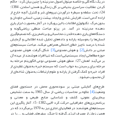
در یک نگاه کلی و خلاصه می­توان اصول مدرنیته را چنین بیان کرد: حاکم
کردن عقلانیت سراسری بنتهامی بر کل زندگی و هستی (سلدن، 1384:
24)، تحت سلطه و سیطره درآوردن نیروهای شر و کنترل آنچه خارج از
اراده‌ آدمی است، افزایش شادی و ایجاد بهشت زمینی، انسانی جاودان و
بدون مرگ. تکنولوژی اطلاعات با این رویکرد در آغاز به‌صورت ابزار یاری
دهنده­ مدرنیته در آمد. در پرتو مباحث منطقی ریاضی‌گونه و
دستگاه‌های یاری دهنده‌ قدرت محاسباتی و برنامه‌ریزی، که تصمیم‌گیری
انسان‌ها را به‌وسیله یارانه و داده‌های تحلیل شده اطلاعاتی و آزمایش
شده با درصد ناچیز خطای احتمالی همراهی می­کند، مباحث سیستم‌های
مبتنی بر دانش
[2]
و هوش مصنوعی
[3]
شکل گرفت. هوش مصنوعی
حوزه مطالعاتی ایجاد سیستم‏هایی است که تنها افراد هوشمند از عهده آن
بر می‌آیند (همان،27). منطق هوش مصنوعی نوعی الگوریتم مرحله به
مرحله برای رسیدن به جواب است که سیستم خبره به‌عنوان تقلیدی از
افراد خبره و کمک گرفتن از یارانه و علوم ارتباطات به‌عنوان شاخه‌ای از
آن محسوب می­شود.
طرح‌های آمایشی مبتنی بر سودمحوری محض در جستجوی فضای
وضعیت
[4]
علاوه بر محاسبات ریاضی، از سال 1965 به سمت تشخیص
بیماری­های عفونی، کشف و شناسایی منابع طبیعی و معدنی و
برنامه‌ریزی‌های جغرافیایی حرکت کرد (الهی،1382: 5). آغاز پاگیری این
سیستم‌های هوشمند در فعالیت­های تجاری نیز به 1970 برمی­گردد که در
همین زمان از مصرف انرژی گرفته تا جنگ، سفرهای فضایی و ... را در