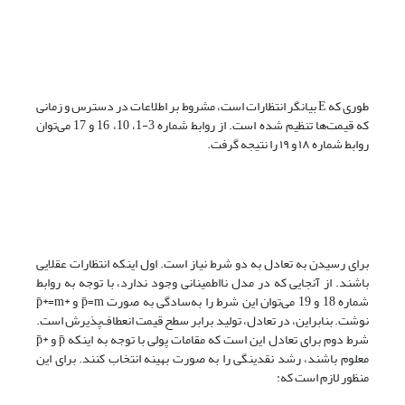
طوری که E بیانگر انتظارات است، مشروط بر اطلاعات در دسترس و زمانی
که قیمت‌ها تنظیم شده است. از روابط شماره 3-1، 10، 16 و 17 می‌توان
روابط شماره ۱۸ و ۱۹ را نتیجه گرفت.
برای رسیدن به تعادل به دو شرط نیاز است. اول اینکه انتظارات عقلایی
باشند. از آنجایی که در مدل نااطمینانی وجود ندارد، با توجه به روابط
شماره 18 و 19 می‌توان این شرط را به‌سادگی به صورت p̄‌=m و *‌p̄*=m
نوشت. بنابراین، در تعادل، تولید برابر سطح قیمت انعطاف‌پذیرش است.
شرط دوم برای تعادل این است که مقامات پولی با توجه به اینکه p̄ و *p̄
معلوم باشند، رشد نقدینگی را به صورت بهینه انتخاب کنند. برای این
منظور لازم است که: