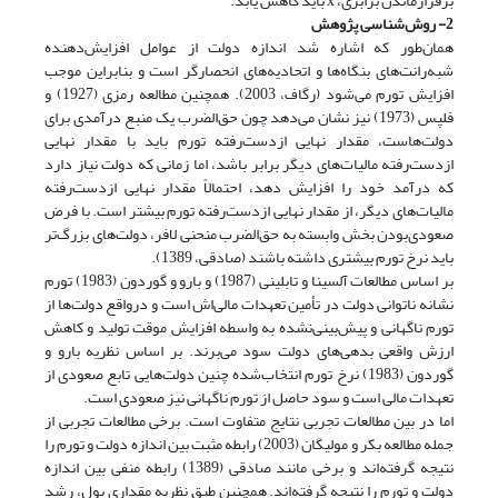
برقرار‌ماندن برابری، x باید کاهش یابد.
2- روش‌شناسی پژوهش
همان‌طور که اشاره شد اندازه دولت از عوامل افزایش‌دهنده
شبه‌رانت‌های بنگاه‌ها و اتحادیه‌های انحصارگر است و بنابراین موجب
افزایش تورم می‌شود (رگاف، 2003). همچنین مطالعه رمزی (1927) و
فلپس (1973) نیز نشان می‌دهد چون حق‌الضرب یک منبع درآمدی برای
دولت‌هاست، مقدار نهایی ازدست‌رفته تورم باید با مقدار نهایی
ازدست‌رفته مالیات‌های دیگر برابر باشد، اما زمانی که دولت نیاز دارد
که درآمد خود را افزایش دهد، احتمالاً مقدار نهایی از‌دست‌رفته
مالیات‌های دیگر، از مقدار نهایی ازدست‌رفته تورم بیشتر است. با فرض
صعودی‌بودن بخش وابسته به حق‌الضرب منحنی لافر، دولت‌های بزرگ‌تر
باید نرخ تورم بیشتری داشته باشند (صادقی، 1389).
بر اساس مطالعات آلسینا و تابلینی (1987) و بارو و گوردون (1983) تورم
نشانه ناتوانی دولت در تأمین تعهدات مالی‌اش است و درواقع دولت‌ها از
تورم ناگهانی و پیش‌بینی‌نشده به واسطه افزایش موقت تولید و کاهش
ارزش واقعی بدهی‌های دولت سود می‌برند. بر اساس نظریه بارو و
گوردون (1983) نرخ تورم انتخاب‌شده چنین دولت‌هایی تابع صعودی از
تعهدات مالی است و سود حاصل از تورم ناگهانی نیز صعودی است.
اما در بین مطالعات تجربی نتایج متفاوت است. برخی مطالعات تجربی از
جمله مطالعه بکر و مولیگان (2003) رابطه مثبت بین اندازه دولت و تورم را
نتیجه گرفته‌اند و برخی مانند صادقی (1389) رابطه منفی بین اندازه
دولت و تورم را نتیجه گرفته‌اند. همچنین طبق نظریه مقداری پول، رشد