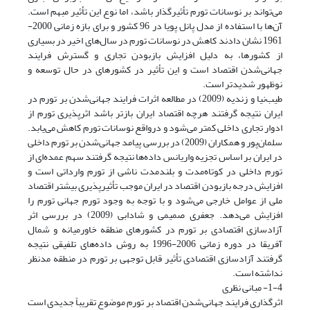
می‌تواند بر نوسانات تورم تأثیرگذار باشد، اما نوع این تأثیر مبهم است.
آن‌ها با استفاده از مدل پانل پویا در 96 کشور و برای بازه زمانی 2000-
1961 نشان دادند کاهش در نوسانات تورم در سال‌های اخیر در بسیاری
از کشورها، به دلیل افزایش بازبودن تجاری و گسترش فرایند
جهانی‌شدن اقتصاد است و این تأثیر در کشورهای در حال توسعه و
نوظهور شدیدتر است.
طیب‌نیا و زندیه (2009) در مطالعه اثرات فرایند جهانی‌شدن بر تورم در
ایران نتیجه گرفتند هرچه اقتصاد ایران بازتر باشد اثرپذیری تورم از
ادوار تجاری داخلی کمتر می‌شود و درواقع نوسانات تورم کاهش می‌یابد.
سلمان‌پور و همکاران (2009) در بررسی پیامد جهانی‌شدن بر تورم داخلی
در ایران بر اساس تجزیه واریانس داده‌ها نتیجه گرفتند سهم عمده‌ای از
تورم داخلی در کوتاه‌مدت و بلند‌مدت ناشی از تورم وارداتی است و
افزایش درجه بازبودن اقتصاد در ایران موجب تأثیر‌پذیری بیشتر اقتصاد
ملی از عوامل خارجی می‌شود و با توجه به وجود تورم جهانی تورم را
افزایش می‌دهد. جعفری صمیمی و شادابی (2009) در بررسی اثر
آزادسازی اقتصادی بر تورم در کشورهای منطقه خاورمیانه و شمال
آفریقا در دوره زمانی 2006-1996 به روش داده‌های تلفیقی نتیجه
گرفتند آزادسازی اقتصادی تأثیر قابل توجهی بر تورم در منطقه مدنظر
نداشته است.
1-4- مبانی نظری
اثرگذاری فرایند جهانی‌شدن اقتصاد بر تورم موضوع تقریباً جدیدی است