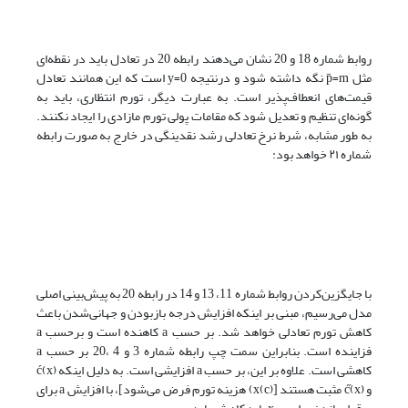
روابط شماره 18 و 20 نشان می‌دهند رابطه 20 در تعادل باید در نقطه‌ای
مثل p̄‌=m نگه داشته شود و درنتیجه y‌=‌0 است که این همانند تعادل
قیمت‌های انعطاف‌پذیر است. به عبارت دیگر، تورم انتظاری، باید به
گونه‌ای تنظیم و تعدیل شود که مقامات پولی تورم مازادی را ایجاد نکنند.
به طور مشابه، شرط نرخ تعادلی رشد نقدینگی در خارج به صورت رابطه
شماره ۲۱ خواهد بود:
با جایگزین‌کردن روابط شماره 11، 13 و 14 در رابطه 20 به پیش‌بینی اصلی
مدل می‌رسیم، مبنی بر اینکه افزایش درجه بازبودن و جهانی‌شدن باعث
کاهش تورم تعادلی خواهد شد. بر حسب a کاهنده است و برحسب a
فزاینده است. بنابراین سمت چپ رابطه شماره 3 و 4 ،20 بر حسب a
کاهشی است. علاوه بر این، بر حسب a افزایشی است. به دلیل اینکه (x)ć
و c̋(x) مثبت هستند [(c)x) هزینه تورم فرض می‌شود]، با افزایش a برای