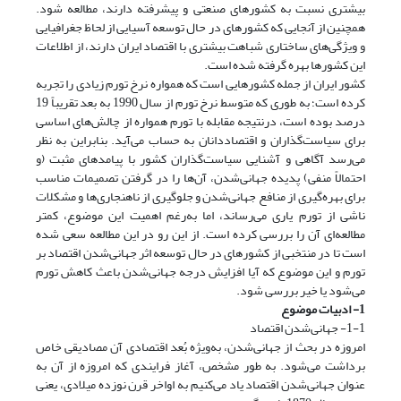
بیشتری نسبت به کشورهای صنعتی و پیشرفته دارند، مطالعه شود.
همچنین از آنجایی که کشورهای در حال توسعه آسیایی از لحاظ جغرافیایی
و ویژگی‌های ساختاری شباهت بیشتری با اقتصاد ایران دارند، از اطلاعات
این کشورها بهره گرفته شده است.
کشور ایران از جمله کشورهایی است که همواره نرخ تورم زیادی را تجربه
کرده است؛ به طوری که متوسط نرخ تورم از سال 1990 به بعد تقریباً 19
درصد بوده است، درنتیجه مقابله با تورم همواره از چالش‌های اساسی
برای سیاست‌گذاران و اقتصاددانان به حساب می‌آید. بنابراین به نظر
می‌رسد آگاهی و آشنایی سیاست‌گذاران کشور با پیامدهای مثبت (و
احتمالاً منفی) پدیده جهانی‌شدن، آن‌ها را در گرفتن تصمیمات مناسب
برای بهره‌گیری از منافع جهانی‌شدن و جلوگیری از ناهنجاری‌ها و مشکلات
ناشی از تورم یاری می‌رساند، اما به‌رغم اهمیت این موضوع، کمتر
مطالعه‌ای آن را بررسی کرده است. از این رو در این مطالعه سعی شده
است تا در منتخبی از کشورهای در حال توسعه اثر جهانی‌شدن اقتصاد بر
تورم و این موضوع که آیا افزایش درجه جهانی‌شدن باعث کاهش تورم
می‌شود یا خیر بررسی شود.
1- ادبیات موضوع
1-1- جهانی‌شدن اقتصاد
امروزه در بحث از جهانی‌شدن، به‌ویژه بُعد اقتصادی آن مصادیقی خاص
برداشت می‌شود. به طور مشخص، آغاز فرایندی که امروزه از آن به
عنوان جهانی‌شدن اقتصاد یاد می‌کنیم به اواخر قرن نوزده میلادی، یعنی