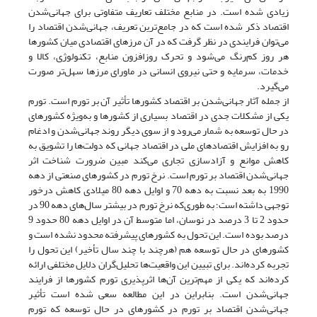
زیادی شده است. در منابع مختلف تعاریف متفاوتی برای جهانی‌شدن
اقتصاد ذکر شده است که در جامع‌ترین تعریف، جهانی‌شدن اقتصاد را
می‌توان فرایندی در نظر گرفت که در آن مرزهای اقتصادی میان کشورها
هر روز کم‌رنگ می‌شود و تحرک روز‌افزون منابع، تکنولوژی، کالا و
خدمات، سرمایه و حتی نیروی انسانی در ماورای مرزها سهل‌تر صورت
می‌گیرد.
از جمله آثار جهانی‌شدن بر اقتصاد کشورها تأثیر آن بر تورم است. تورم
یکی از مشکلات جدی در اقتصاد بسیاری از کشورها و به‌ویژه کشورهای
در حال توسعه به شمار می‌رود و از سوی دیگر روند جهانی‌شدن و ادغام
رو به افزایش اقتصادهای ملی در اقتصاد جهانی که دولت‌ها را تشویق به
کاهش موانع و آزادسازی تجاری می‌کند مبین ضرورت شناخت اثر
جهانی‌شدن اقتصاد بر تورم است. نرخ تورم در کشورهای صنعتی از دهه
1990 به بعد نسبت به دهه 70 و اوایل دهه 80 میلادی کاهش درخور
توجهی داشته است؛ به طوری‌که نرخ تورم در بیشتر سال‌های دهه 90 در
حدود 2 تا 3 درصد در نوسان، اما متوسط آن در اوایل دهه 80 حدود 9
درصد بوده است. این تحول به کشورهای پیشرفته محدود نشده است و
کشورهای در حال توسعه هم (هرچند با چند سال تأخیر) این تحول را
تجربه کرده‌اند. برای تبیین این واقعیت‌ها تحلیل‌گران دلایل مختلفی ارائه
کرده‌اند که یکی از مهم‌ترین آن‌ها اثرپذیری تورم کشورها از فرایند
جهانی‌شدن است. بنابراین در این مطالعه سعی شده است تأثیر
جهانی‌شدن اقتصاد بر تورم در کشورهای در حال توسعه که تورم