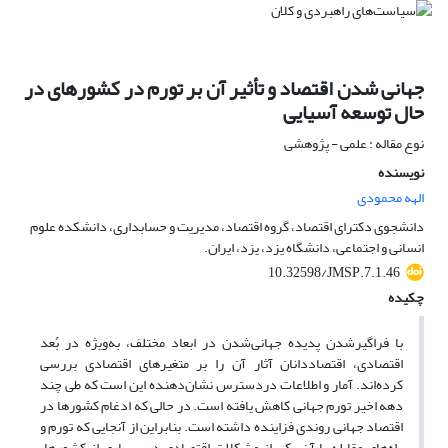
جهانی شدن اقتصاد و تأثیر آن بر تورم در کشورهای در
حال توسعه آسیایی
نوع مقاله : علمی - پژوهشی
نویسنده
الهه محمودی
دانشجوی دکترای اقتصاد، گروه اقتصاد، مدیریت و حسابداری، دانشکده علوم
انسانی و اجتماعی، دانشگاه یزد، یزد، ایران.
10.32598/JMSP.7.1.46
چکیده
با فراگیر‌شدن پدیده جهانی‌شدن در ابعاد مختلف، به‌ویژه در بُعد
اقتصادی، اقتصاددانان آثار آن را بر متغیرهای اقتصادی بررسی
کرده‌اند. آمار و اطلاعات در‌دسترس نشان‌دهنده این است که طی چند
دهه اخیر تورم جهانی کاهش یافته است. در حالی که ادغام کشورها در
اقتصاد جهانی روندی فزاینده داشته است. بنابراین از آنجایی که تورم و
راه‌های مقابله با آن یکی از مشکلات اقتصادی در بسیاری از کشورها،