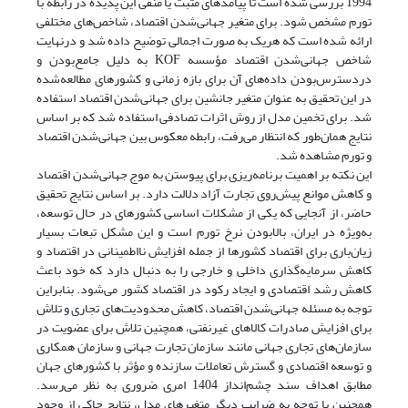
1994 بررسی شده است تا پیامدهای مثبت یا منفی این پدیده در رابطه با
تورم مشخص شود. برای متغیر جهانی‌شدن اقتصاد، شاخص‌های مختلفی
ارائه شده است که هریک به صورت اجمالی توضیح داده شد و درنهایت
شاخص جهانی‌شدن اقتصاد مؤسسه KOF به دلیل جامع‌بودن و
دردسترس‌بودن داده‌های آن برای بازه زمانی و کشورهای مطالعه‌شده
در این تحقیق به عنوان متغیر جانشین برای جهانی‌شدن اقتصاد استفاده
شد. برای تخمین مدل از روش اثرات تصادفی استفاده شد که بر اساس
نتایج همان‌طور که انتظار می‌رفت، رابطه معکوس بین جهانی‌شدن اقتصاد
و تورم مشاهده شد.
این نکته بر اهمیت برنامه‌ریزی برای پیوستن به موج جهانی‌شدن اقتصاد
و کاهش موانع پیش‌روی تجارت آزاد دلالت دارد. بر اساس نتایج تحقیق
حاضر، از آنجایی که یکی از مشکلات اساسی کشورهای در حال توسعه،
به‌ویژه در ایران، بالابودن نرخ تورم است و این مشکل تبعات بسیار
زیان‌باری برای اقتصاد کشورها از جمله افزایش نااطمینانی در اقتصاد و
کاهش سرمایه‌گذاری داخلی و خارجی را به دنبال دارد که خود باعث
کاهش رشد اقتصادی و ایجاد رکود در اقتصاد کشور می‌شود. بنابراین
توجه به مسئله جهانی‌شدن اقتصاد، کاهش محدودیت‌های تجاری و تلاش
برای افزایش صادرات کالاهای غیر‌نفتی، همچنین تلاش برای عضویت در
سازمان‌های تجاری جهانی مانند سازمان تجارت جهانی و سازمان همکاری
و توسعه اقتصادی و گسترش تعاملات سازنده و مؤثر با کشورهای جهان
مطابق اهداف سند چشم‌انداز 1404 امری ضروری به نظر می‌رسد.
همچنین با توجه به ضرایب دیگر متغیرهای مدل، نتایج حاکی از وجود