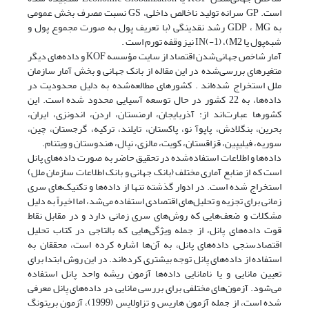
است. GP سرانه تولید ناخالص داخلی، GS نسبت مصرف بخش عمومی
به GDP ، MG رشد نقدینگی (با تعریف پول به صورت مجموع پول و
شبه‌پول یا M2)، IN(-1) نیز وقفه تورم است .
آمار شاخص جهانی‌شدن اقتصاد از سایت مؤسسه KOF و داده‌های دیگر
متغیرهای بررسی‌شده در این مقاله از بانک جهانی و بخش آمار سازمان
ملل استخراج شده‌اند . کشورهای مطالعه‌شده به دلیل محدودیت در
داده‌ها، به 22 کشور در حال توسعه آسیایی محدود شده است. این
کشورها عبارت‌اند از: آذربایجان، ارمنستان، اردن، اندونزی، ایران،
بحرین، بنگلادش، پاپوآ نو، پاکستان، تایلند، ترکیه، گرجستان، چین،
سوریه، فیلیپین، قزاقستان، کویت، مالزی، نپال، هندوستان و ویتنام.
داده‌ها و اطلاعات استفاده‌شده در تحقیق حاضر به صورت داده‌های پانل
است که از منابع آماری مختلف (بانک جهانی و بانک اطلاعات سازمان ملل)
استخراج شده است. در ادوار گذشته تنها از داده‌ها و تکنیک‌های سری
زمانی برای تجزیه و تحلیل‌های اقتصادی استفاده می‌شد، اما اخیراً به دلیل
مشکلات و ضعف‌هایی که روش‌های سری زمانی دارد و در مقابل نقاط
قوت داده‌‌های پانل، از جمله ویژگی‌هایی که بالتاجی در کتاب تحلیل
اقتصاد‌سنجی داده‌های پانل، به آن‌ها اشاره کرده است، محققان به
استفاده از داده‌های پانل توجه بیشتری کرده‌اند. در این روش ابتدا برای
تعیین مانایی و یا نامانایی داده‌ها آزمون ریشه واحد پانل استفاده
می‌شود. آزمون‌های مختلفی برای بررسی مانایی در داده‌های پانل معرفی
شده است، از جمله آزمون هاریس و تزاولایس (1999)، آزمون بریتونگ