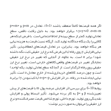
اگر همه قیمت‌ها کاملاً منعطف باشند (1=f‌‌)، تعادل در p‌=‌m و p*=m*
،y=y*=0 ،e=m-m* برقرار خواهد بود. به دلیل رقابت ناقص، سطح
تعادلی تولید کمتر از سطح بهینه از لحاظ اجتماعی است. با فرض اینکه هر
کالایی را یک بنگاه جداگانه تولید کند، آن‌گاه نسبت قیمت به هزینه نهایی
هر بنگاه خواهد بود. بنابراین، در تعادل قیمت‌های انعطاف‌پذیر، تأثیر
نهایی افزایش y روی رفاه (با این فرض که نرخ ارز حقیقی ثابت نگه داشته
شود) برابر α است. به علاوه، از آنجایی که تغییر در نرخ ارز حقیقی
نمایانگر تغییر در قیمت‌های واقعی کالاهای خارجی است، تغییر نرخ ارز
حقیقی روی رفاه اثرگذار است. از آنجا که سطح تعادلی تولید، یکه (واحد)
است و چون درصد کالاهای خریداری‌شده از خارج معادل a است، تأثیر
نهایی ایجاد‌شده در رفاه، در اثر افزایش e‌+‌p*‌-‌p (با ثابت‌بودن y) برابر‌–‌a
خواهد بود.
روابط 10-6 برای بررسی اثر افزایش عرضه پول m با قیمت‌های از پیش
تعیین‌شده p̄ و *p̄ به کار برده می‌شود. تأثیر انبساط پولی و افزایش
نقدینگی روی تولید، تورم داخلی، تورم شاخص قیمت مصرف‌کننده و نرخ
ارز حقیقی را می‌توان به صورت زیر نوشت: