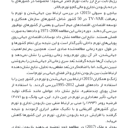
رژیم ثابت نرخ ارز باعث تورم کمتر می‌شود؛ مخصوصاً در کشورهای با
درجه بازبودن تجاری و مالی کم و تورم بالاتر.
بیانچی و سیولی (2015) در بررسی ارتباط بین جهانی‌شدن و تورم با
رهیافت TV-VAR در 50 کشور شامل کشورهای سازمان همکاری و
توسعه اقتصادی، اقتصادهای مهم آسیایی و بعضی از کشورهای نوظهور
بررسی کرده‌اند. دوره زمانی این مطالعه 2006-1971 و داده‌ها به صورت
فصلی هستند. نتایج این مطالعه نشان داد نوسانات اقتصادی جهانی روی
پویایی‌های تورم داخلی تأثیرگذار است و این نتیجه برای تمام کشورها و
در طول دوره زمانی مطالعه‌شده صادق است. همچنین به‌رغم اهمیت
جهانی‌شدن، اثر آن روی تورم روند زمانی روشنی را نشان نمی‌دهد و
درنهایت آن‌ها نتیجه گرفتند بُعد سری زمانی اثر جهانی‌شدن را به‌روشنی
تبیین نمی‌کند، اما با اضافه‌کردن بُعد مقطعی به تحلیل، نتایج نشان‌دهنده
ارتباط مثبت بین بازبودن تجاری و اثر فضای جهانی بر تورم است.
ژانگ و همکاران (2015) ارتباط بین جهانی‌شدن و تورم در کشور چین را با
استفاده از داده‌های فصلی 2012-1995بررسی کردند. با استفاده از
مدل پویای چندمتغیره، نتایج نشان داد عواملی مانند شکاف تولید
جهانی، تأثیر معناداری بر تورم در چین دارد. لین، می، وانگ، و یو (۲۰۱۷)
فرضیه رومر (۱۹۹۳) را مبنی بر ارتباط منفی بین بازبودن تجاری و تورم
برای کشورهای آفریقایی و با تکنیک متغیر ابزاری آزمودند و نتیجه
گرفتند با افزایش درجه بازبودن تجاری، تورم در این کشورها کاهش
می‌یابد.
بودلر و ملک (2017) در مطالعه خود توضیح می‌دهند بازبودن تجاری