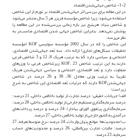
1-2- شاخص جهانی‌شدن اقتصاد
در این مقاله برای بررسی اثر جهانی‌شدن اقتصاد بر تورم از این شاخص
استفاده می‌شود؛ زیرا شاخص مؤسسه فریزر هر 5 سال منتشر می‌شود
و شاخص بنیاد هریتیج نیز بازه زمانی بررسی‌شده در این مطالعه را
پوشش نمی‌دهد. بنابراین شاخص جهانی شدن اقتصادی مناسب‌تر به
نظر می‌رسد.
این شاخص را که در سال 2002 مؤسسه سوئیسی KOF‌ (مؤسسه
تحقیقات سیکل‌های تجاری) ارائه داد، سه بُعد جهانی‌شدن اقتصادی،
اجتماعی و سیاسی دارد که به ترتیب هریک 8، 12 و 3 شاخص فرعی
دارند.به این ترتیب شاخص KOF، 23 زیر‌شاخص فرعی با وزن‌های
متفاوت دارد و بُعد اقتصادی، اجتماعی و سیاسی جهانی‌شدن هریک
تقریباً به ترتیب وزنی معادل 36، 38 و 26 درصد در شاخص
جهانی‌شدنKOF دارند که جزئیات بُعد اقتصادی این شاخص به شرح
زیر است:
الف) جریانات حقیقی: درصد تجارت از تولید ناخالص داخلی، 21 درصد؛
درصد سرمایه‌گذاری مستقیم خارجی از تولید ناخالص داخلی، 28 درصد؛
سرمایه‌گذاری پرتفوی (اوراق بهادار)، 24 درصد و درصد پرداخت‌های
درآمدی به کشورخارجی از تولید ناخالص داخلی، 27 درصد.
ب) محدودیت‌ها: موانع پنهان واردات، 24 درصد؛ نرخ متوسط تعرفه، 27
درصد؛ مالیات تجارت بین‌المللی، 26 درصد و محدودیت‌های حساب
سرمایه، 23 درصد.