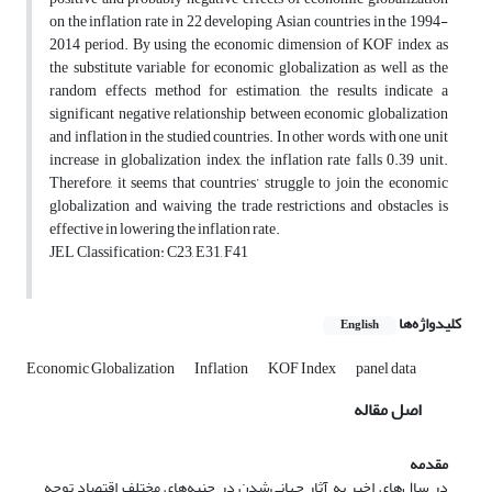
on the inflation rate in 22 developing Asian countries in the 1994-
2014 period. By using the economic dimension of KOF index as
the substitute variable for economic globalization as well as the
random effects method for estimation, the results indicate a
significant negative relationship between economic globalization
and inflation in the studied countries. In other words, with one unit
increase in globalization index, the inflation rate falls 0.39 unit.
Therefore, it seems that countries’ struggle to join the economic
globalization and waiving the trade restrictions and obstacles is
effective in lowering the inflation rate.
JEL Classification: C23, E31, F41
کلیدواژه‌ها
English
Economic Globalization
Inflation
KOF Index
panel data
اصل مقاله
مقدمه
در سال‌های اخیر به آثار جهانی‌شدن در جنبه‌های مختلف اقتصاد توجه