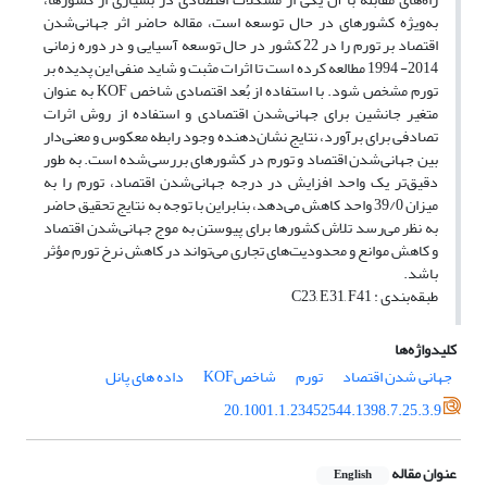
به‌ویژه کشورهای در حال توسعه است، مقاله حاضر اثر جهانی‌شدن
اقتصاد بر تورم را در 22 کشور در حال توسعه آسیایی و در دوره زمانی
2014- 1994 مطالعه کرده است تا اثرات مثبت و شاید منفی این پدیده بر
تورم مشخص شود. با استفاده از بُعد اقتصادی شاخص KOF به عنوان
متغیر جانشین برای جهانی‌شدن اقتصادی و استفاده از روش اثرات
تصادفی برای برآورد، نتایج نشان‌دهنده وجود رابطه معکوس و معنی‌دار
بین جهانی‌شدن اقتصاد و تورم در کشورهای بررسی‌شده است. به طور
دقیق‌تر یک واحد افزایش در درجه جهانی‌شدن اقتصاد، تورم را به
میزان 39/0 واحد کاهش می‌دهد، بنابراین با توجه به نتایج تحقیق حاضر
به نظر می‌رسد تلاش کشورها برای پیوستن به موج جهانی‌شدن اقتصاد
و کاهش موانع و محدودیت‌های تجاری می‌تواند در کاهش نرخ تورم مؤثر
باشد.
طبقه‌بندی : C23, E31, F41
کلیدواژه‌ها
جهانی شدن اقتصاد
تورم
شاخصKOF
داده های پانل
20.1001.1.23452544.1398.7.25.3.9
عنوان مقاله
English