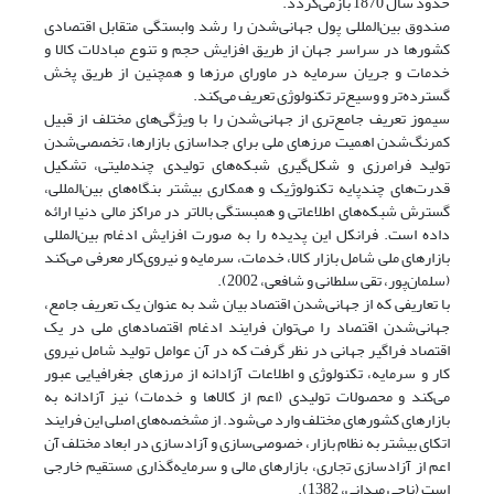
حدود سال 1870 بازمی‌گردد.
صندوق بین‌المللی پول جهانی‌شدن را رشد وابستگی متقابل اقتصادی
کشورها در سراسر جهان از طریق افزایش حجم و تنوع مبادلات کالا و
خدمات و جریان سرمایه در ماورای مرزها و همچنین از طریق پخش
گسترده‌تر و وسیع‌تر تکنولوژی تعریف می‌کند.
سیموز تعریف جامع‌تری از جهانی‌شدن را با ویژگی‌های مختلف از قبیل
کمرنگ‌شدن اهمیت مرزهای ملی برای جداسازی بازارها، تخصصی‌شدن
تولید فرامرزی و شکل‌گیری شبکه‌های تولیدی چند‌ملیتی، تشکیل
قدرت‌های چند‌پایه تکنولوژیک و همکاری بیشتر بنگاه‌های بین‌المللی،
گسترش شبکه‌های اطلاعاتی و همبستگی بالاتر در مراکز مالی دنیا ارائه
داده است. فرانکل این پدیده را به صورت افزایش ادغام بین‌المللی
بازارهای ملی شامل بازار کالا، خدمات، سرمایه و نیروی‌کار معرفی می‌کند
(سلمان‌پور، تقی سلطانی و شافعی، 2002).
با تعاریفی که از جهانی‌شدن اقتصاد بیان شد به عنوان یک تعریف جامع،
جهانی‌شدن اقتصاد را می‌توان فرایند ادغام اقتصادهای ملی در یک
اقتصاد فراگیر جهانی در نظر گرفت که در آن عوامل تولید شامل نیروی
کار و سرمایه، تکنولوژی و اطلاعات آزادانه از مرزهای جغرافیایی عبور
می‌کند و محصولات تولیدی (اعم از کالاها و خدمات) نیز آزادانه به
بازارهای کشورهای مختلف وارد می‌شود. از مشخصه‌های اصلی این فرایند
اتکای بیشتر به نظام بازار، خصوصی‌سازی و آزاد‌سازی در ابعاد مختلف آن
اعم از آزادسازی تجاری، بازارهای مالی و سرمایه‌گذاری مستقیم خارجی
است (ناجی میدانی، 1382).