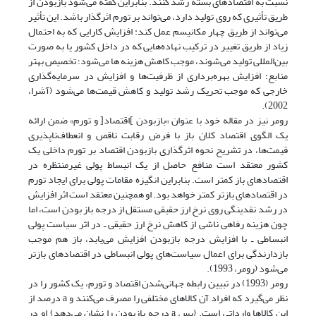
نسبت به اقتصادهای بسته رشد کنند. بنابراین گفته می‌شود بازبودن از
طریق تأثیری که روی تولید دارد، می‌تواند بر تورم اثرگذار باشد. این تأثیر
می‌تواند از طریق چهار مکانیسم عمل کند: افزایش کارایی که به احتمال
زیاد از طریق تغییر در ترکیب نهاده‌هایی که در داخل کشور یا به صورت
بین‌المللی تولید می‌شوند، موجب کاهش هزینه ها می‌شود؛ تخصیص بهتر
منابع؛ افزایش بهره‌برداری از ظرفیت‌ها و افزایش در سرمایه‌گذاری
خارجی که موجب تحریک رشد تولید و کاهش قیمت‌ها می‌شود (آشرا،
2002).
رومر نیز در مقاله خود با عنوان »بازبودن ]اقتصاد[ و تورم» ضمن ارائه
یک الگوی اقتصاد کلان باز با فرض رقابت ناقص و انعطاف‌ناپذیری
قیمت‌ها، در تشریح نحوه اثر‌گذاری باز‌بودن اقتصاد بر تورم داخلی یک
کشور معتقد است منافع حاصل از یک انبساط پولی غیرمنتظره در
اقتصادهای باز کمتر است. بنابراین انگیزه مقامات پولی برای ایجاد تورم
در اقتصادهای بازتر کمتر خواهد بود. او همچنین معتقد است اثر افزایش
در رشد نقدینگی روی نرخ ارز حقیقی مستقل از درجه باز بودن است، اما
چون هزینه رفاهی ناشی از کاهش نرخ ارز حقیقی ـ در اثر سیاست پولی
انبساطی ـ با افزایش درجه بازبودن افزایش می‌یابد، باز هم موجب
بازدارندگی برای اعمال سیاست‌های پولی انبساطی در اقتصادهای بازتر
می‌شود (رومر، 1993).
رومر (1993) در تبیین رابطه جهانی‌شدن اقتصاد و تورم، یک کشور را در
نظر می‌گیرد که افراد آن کالاهای مختلفی را مصرف می‌کنند و a درصد از
این کالاها وارداتی است. (پس a درجه بازبودن را نشان می‌دهد) او در