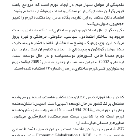
نقدینگی از عوامل بسیار مهم در ایجاد تورم است که درواقع باعث
فزونی‌گرفتن تقاضای کل از عرضه کل و ایجاد تورم فشار تقاضا می‌شود.
اقتصاددانان معتقد به این نظریه، یگانه عامل ایجادکننده تورم را تغییر
حجم پول عنوان می‌کنند.
یکی دیگر از علل ایجاد تورم، تورم ساختاری است که به دلیل وضعیت
مربوط به ساختار اقتصادی، سیاسی، حکومتی، فرهنگی و غیره بروز
می‌کند. این نوع تورم یک توضیح ساده فشار تقاضا یا فشار هزینه ندارد،
بلکه عوامل گوناگون و پیچیده‌ای در ایجاد و تداوم آن نقش دارد. این
تورم عمدتاً خاص کشورهای توسعه‌نیافته و در حال توسعه است.
(رحمانی، 2002). بنابراین به تبعیت از جعفری صمیمی ( 2009) وقفه تورم
به عنوان پراکسی تورم ساختاری در مدل شماره ۲۲ استفاده شده است.
که در رابطه فوق اندیس i نشان‌دهنده کشورهاست و نمونه بررسی‌شده
مشتمل بر 22 کشور در حال توسعه آسیایی است. اندیس t نشان‌دهنده
زمان در دوره زمانی 2014-1994 است، IN متغیر وابسته و نشان‌دهنده
تورم است که با شاخص قیمت مصرف‌کننده اندازه‌گیری می‌شود.
متغیرهای مستقل عبارت‌اند از:
EG‌، شاخص جهانی‌شدن اقتصاد است و در این تحقیق با بُعد اقتصادی
شاخص جهانی‌شدن KOF یا Economic Globalization سنجیده شده