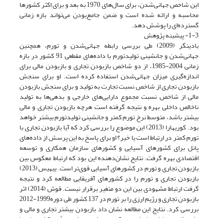
این شاخص جهانی‌شدن، برای سال‌های 1970 به بعد و برای اکثر کشورها
محاسبه و ارائه شده است و ضمن جامع‌بودن می‌تواند بازه زمانی
گسترده‌ای را پوشش دهد.
1-3- پیشینه پژوهش
بادینگر (2009) طی بررسی رابطه جهانی‌شدن و تورم، همچنین
جهانی‌شدن و جانشینی تولید‌تورم با داده‌های مقطعی 91 کشور در بازه
زمانی 2004-1985، از دو شاخص باز‌بودن‌ تجاری و باز‌بودن مالی برای
اندازه‌گیری میزان جهانی‌شدن استفاده کرده است. او برای سنجش
بازبودن تجاری از شاخص نسبت تجارت به تولید و برای سنجش بازبودن
مالی از شاخص نسبت مجموع دارایی‌های خارجی و بدهی‌ها به تولید
ناخالص داخلی بهره و نتیجه گرفته است هرچه باز‌بودن تجاری و مالی
بیشتر باشد، متوسط نرخ تورم کمتر و جانشینی تولید‌تورم بیشتر خواهد
بود. کوریهارا (2013) این موضوع را بررسی کرد که آیا باز‌بودن تجاری با
تورم کمتر در ارتباط است یا خیر؟ او برای پاسخ به این پرسش از داده‌های
پانل برای کشورهای آسیایی و کشورهای سازمان همکاری و توسعه
اقتصادی بهره گرفت. نتایج نشان‌دهنده این بود که ارتباط معکوس بین
بازبودن تجاری و تورم در کشورهای آسیایی قوی‌تر است. ییهیس (2013)
بازبودن تجاری و تورم را در کشورهای آفریقایی مطالعه کرد و نتیجه
گرفت ارتباط مشهودی بین این دو متغیر برقرار نیست. قوش (2014) اثر
بازبودن تجاری و رژیم ارزی را بر تورم در 137 کشور طی دوره1999-2012
بررسی کرد. نتایج این مطالعه نشان داد بازبودن بیشتر تجاری و مالی و