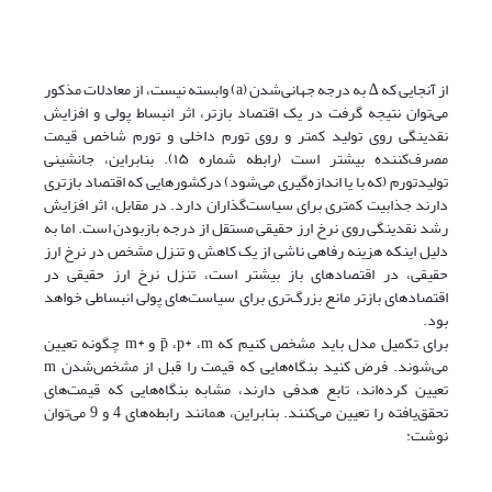
از آنجایی که ∆ به درجه جهانی‌شدن (a) وابسته نیست، از معادلات مذکور
می‌توان نتیجه گرفت در یک اقتصاد بازتر، اثر انبساط پولی و افزایش
نقدینگی روی تولید کمتر و روی تورم داخلی و تورم شاخص قیمت
مصرف‌کننده بیشتر است (رابطه شماره ۱۵). بنابراین، جانشینی
تولید‌تورم (که با یا اندازه‌گیری می‌شود) درکشورهایی که اقتصاد بازتری
دارند جذابیت کمتری برای سیاست‌گذاران دارد. در مقابل، اثر افزایش
رشد نقدینگی روی نرخ ارز حقیقی مستقل از درجه باز‌بودن است. اما به
دلیل اینکه هزینه رفاهی ناشی از یک کاهش و تنزل مشخص در نرخ ارز
حقیقی، در اقتصادهای باز بیشتر است، تنزل نرخ ارز حقیقی در
اقتصادهای بازتر مانع بزرگ‌تری برای سیاست‌های پولی انبساطی خواهد
بود.
برای تکمیل مدل باید مشخص کنیم که p̄ ،p* ،m و *m چگونه تعیین
می‌شوند. فرض کنید بنگاه‌هایی که قیمت را قبل از مشخص‌شدن m
تعیین کرده‌اند، تابع هدفی دارند، مشابه بنگاه‌هایی که قیمت‌های
تحقق‌یافته را تعیین می‌کنند. بنابراین، همانند رابطه‌های 4 و 9 می‌توان
نوشت: