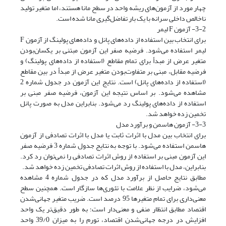
چهار مورد از آزمون‌های ریشه واحد در سطح مانا هستند، اما متغیر تولید
ناخالص داخلی سرانه با یک بار تفاضل‌گیری مانا شده است.
3-2- آزمون F لیمر
برای انتخاب بین استفاده از داده‌های پانل و داده‌های پولینگ از آزمون F
لیمر استفاده می‌شود. فرضیه صفر این آزمون مبتنی بر یکسان‌بودن
متغیر عرض از مبدأ برای تمام مقاطع (استفاده از داده‌های پولینگ) و
فرضیه مقابل، مبنی بر متفاوت‌بودن متغیر عرض از مبدأ در بین مقاطع
(استفاده از داده‌های پانل) است. نتایج این آزمون در جدول شماره 2
مشاهده می‌شود. بر اساس نتیجه این آزمون، فرضیه صفر مبنی بر
استفاده از داده‌های پولینگ رد می‌شود. بنابراین مدل به صورت پانل
تخمین زده خواهد شد.
3-3- آزمون هاسمن و برآورد مدل
برای انتخاب بین مدل با اثرات ثابت یا مدل با اثرات تصادفی از آزمون
هاسمن استفاده می‌شود. با توجه به نتایج جدول شماره 3 فرضیه صفر
این آزمون مبنی بر استفاده از روش اثرات تصادفی را نمی‌توان رد کرد.
بنابراین، مدل با استفاده از روش اثرات تصادفی تخمین زده خواهد شد.
مطابق نتایج حاصل از برآورد مدل که در جدول شماره 4 مشاهده
می‌شود، ضرایب از نظر علامت با تئوری‌ها سازگار است. همچنین سطح
معنی‌داری برای تمام متغیرها 95 درصد است. ضریب متغیر جهانی‌شدن
اقتصاد مطابق انتظار منفی و معنی‌دار است؛ به طور دقیق‌تر یک واحد
افزایش در درجه جهانی‌شدن اقتصاد، تورم را به میزان 39/0 واحد