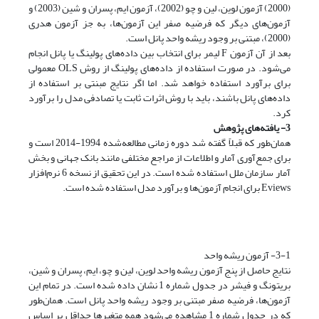
(2000) آزمون لوین، لین و چو (2002)، آزمون ایم، پسران و شین (2003) و
آزمون‌های دیگر که فرضیه صفر این آزمون‌ها، به جز آزمون هدری
(2000)، مبتنی بر وجود ریشه واحد پانل است.
بعد از آن آزمون F لیمر برای انتخاب بین داده‌های پولینگ یا پانل انجام
می‌شود. در صورت استفاده از داده‌های پولینگ از روش OLS معمولی
برای برآورد استفاده خواهد شد. اما اگر نتایج مبنتی بر استفاده از
داده‌های پانل باشند، باید با روش اثرات ثابت یا تصادفی مدل را برآورد
کرد.
3- یافته‌های پژوهش
همان‌طور که قبلاً گفته شد دوره زمانی مطالعه‌شده 1994-2014 است و
برای جمع‌آوری آمار و اطلاعات از مراجع مختلفی مانند بانک جهانی و بخش
آمار سازمان ملل استفاده شده است. در این تحقیق از نسخه 6 نرم‌افزار
Eviews‌ برای انجام آزمون‌ها و برآورد مدل استفاده شده است.
3-1- آزمون ریشه واحد
نتایج حاصل از پنج آزمون ریشه واحد لوین، لین و چو، ایم، پسران و شین،
بریتونگ و فیشر در جدول شماره 1 نشان داده شده است. در تمام این
آزمون‌ها، فرضیه صفر مبتنی بر وجود ریشه واحد پانل است. همان‌طور
که در جدول شماره 1 مشاهده می‌شود همه متغیرها حداقل بر اساس