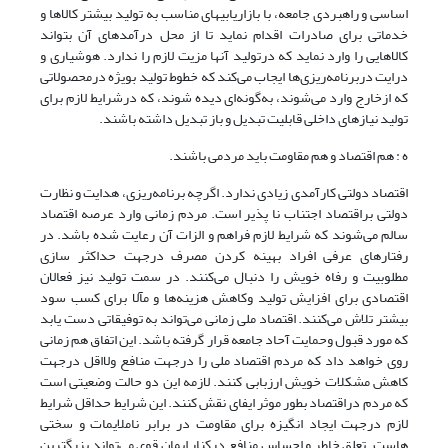
اساسی و راهبردی جامعه، با بازاریابی­های مناسب به تولید بیشتر کالاها و
خدماتی برای صادرات اقدام نماید تا از محل درآمدهای آن بتواند
کالاهایی را وارد نماید که درتولید آنها مزیت لازم را ندارد. هوشیاری و
درایت دربرنامه‌ریزی‌ها ایجاب می‌کند که خطوط تولید بویژه درمحصولاتی
که ازخارج وارد می‌شوند، به‌گونه‌ای دیده شوند، که درشرایط لازم برای
تولید نیازهای داخلی قابلیت تبدیل و باز تبدیل داشته باشند.
ه : هم اقتصاد و هم مقاومت باید مردمی باشند.
اقتصاد دولتی کارآمدی زیادی ندارد. اگرچه برنامه‌ریزی، هدایت و نظارت
دولتی براقتصاد اجتناب نا پذیر است. مردم زمانی وارد عرصه اقتصاد
سالم می‌شوند که شرایط لازم فراهم و الزات آن رعایت شده باشد. در
رفتارهای عرفی افراد بهینه کردن مصرف درجهت حداکثر سازی
مطلوبیت و رفاه خویش را دنبال می‌کنند. در سمت تولید نیز فعالان
اقتصادی برای افزایش تولید وکاهش هزینه‌ها و مآلا برای کسب سود
بیشتر تلاش می‌کنند. اقتصاد ملی زمانی می‌تواند به توفیقاتی دست یابد
که مورد قبول وحمایت آحاد جامعه قرار گرفته باشد. این اتفاق هم زمانی
روی خواهد داد که مردم اقتصاد ملی را درجهت منافع ولااقل درجهت
کاهش مشکلات خویش ارزبابی کنند. لازمه این دو حالت وضعیتی است
که مردم دراقتصاد بطور موثر ایفای نقش کنند. این شرایط حداقل شرایط
لازم درجهت ایجاد انگیزه برای مقاومت در برابر ناملایمات و سختی
‌هاست. تعلق خاطر و احساس منافع درکنار ایمان قوی می‌تواند بزرگترین