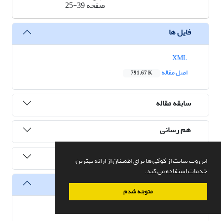
صفحه
25-39
فایل ها
XML
اصل مقاله
791.67 K
سابقه مقاله
هم رسانی
ارجاع به این مقاله
این وب سایت از کوکی ها برای اطمینان از ارائه بهترین
خدمات استفاده می کند.
آمار
متوجه شدم
تعداد مشاهده مقاله
34,936