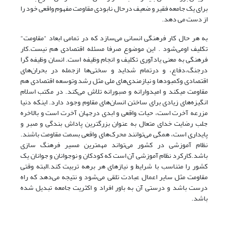
برای یک جامعه فقیر و ضعیف درحال نابودی مقاومت مفهوم واقعی خود را
از دست می دهد.
به هر حال کار فرهنگی انسانی می‌سازد که در تمامی ابعاد "مقاومت"
تکلیف اومی‌شود . این موضوع صرفا مسئله اقتصادی هم نیست.کار
فرهنگی به معنی یادآوری تکلیف و انجام وظیفه است. انسان وظیفه گرا
درجنگ،دفاع، و درتمام شداید و سختی‌ها ازجمله در بحران‌های
اقتصادی وکمبودها و نیازمندی‌های ملی مثل رشد وتوسعه اقتصادی هم
مقاومت می­کند و امیدوارانه و صبورانه تلاش می‌کند. در مکتب اسلام
انگیزه‌های زیادی برای ساختن انسان‌های مقاوم وجود دارد. اینکه دنیا
مزرعه آخرت است، حیات واقعی و ابدی درجهان آخرت است و بالاخره
جلب رضایت خدای متعال به عنوان بزرگترین پاداش بندگی و صبر و
پایداری است، همگی می‌توانند محرک‌های واقعی بسمت مقاومت باشند.
نظام آموزشی در کشور می‌تواند مهمترین مسیر فرهنگ سازی
باشد.کارکرد نظام آموزشی آن است که کودکان و نوجوانان و جوانان یک
کشور را متناسب با شرایط و نیازهای هر برهه تربیت کند.البته وقتی
مقاومت مثل سایر اعمال عبادت تلقی می‌شود و نتیجه می‌دهد که راه
درست باشد و درستی آن به باور افراد و اکثریت جامعه تبدیل شده
باشد.