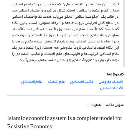
ترکیب این سه عنصر "اقتصاد ملی" که به نوعی دریک نظام اسلامی
همان "نظام اقتصاد اسلامی" است، شکل می‌گیرد و اقتصاد اسلامی هم
در قالب یک "حکومت اسلامی" تحقق می‌یابد.هدف نظام اقتصاد اسلامی
در سطح کلان افزایش ثروت جامعه و " رفاه عمومی" است. بااین نگاه
گفته شد که"اقتصاد مقاومتی" محصول اقتصاد اسلامی است.اقتصاد
مقاومتی، اقتصادی است که در شرایط بروز ناملایمات و حوادث و
بحران‌ها و یا در مسیر اهداف، پویا و پایدار تخصیص بهینه منابع بدهد.با
این نگاه اقتصاد اسلامی لزوماً مقاومتی هم هست. زیرا اقتصاد در یک
نظام اسلامی ظرفیت‌ها و قابلیت‌های علم اقتصاد و مکتب اقتصادی را
تواماً داردواز نهادهای اقتصادی واجتماعی مناسب هم بهره می‌گیرد.
کلیدواژه‌ها
اقتصاد مقاومتی
مکتب اقتصادی
علم اقتصاد
نظام اقتصادی
اقتصاد اسلامی
عنوان مقاله
English
Islamic economic system is a complete model for
Resistive Economy