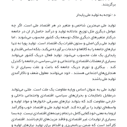
برگزینند.
د : توجه به تولید ملی پایدار
تولید ملی مهمترین شاخص و متغیر در هر اقتصاد ملی است. اگر چه
عوامل دیگری مثل توزیع عادلانه تولید و درآمد حاصل از ان در جامعه
درکنار متغیرهای دیگری ملاک توسعه یک کشور محسوب می‌شوند ، اما
تولید ملی رکن اصلی و ستون فقرات یک اقتصاد است. تولید پویا نه تنها
نیازهای جامعه را به کالاها و خدمات برآورده می‌کند، بلکه اساس اقتدار و
پایداری یک ملت محسوب می‌شود. تولید فعال دریک کشور می‌تواند
بسیاری ازمعضلات اقتصادی و اجتماعی و حتی سیاسی درجامعه را کنترل
کند . بیکاری و تورم دریک جامعه که باعث و علت بسیاری از نا
هنجاری‌های اجتماعی هستند ، خود می‌توانند معلول ضعف و ناکارآمدی
تولید ملی باشند
تولید ملی به عنوان اساس وپایه مقاومت یک ملت است. ملتی می‌تواند
درمقابل ناملایمات و بحران‌های سیاسی، اقتصادی واجتماعی داخلی و
خارجی مقاومت کند که بتواند نیازهای مصرفی خانوارها و مواد اولیه و
واسطه‌ای تولید را برآورده کند. البته تولید ملی و اقتصاد خوب وکارآمد
لزوما به معنی خودکفایی کامل درتمام زمینه‌های اقتصادی نیست. چه بسا
بسیاری از تولیدات غیر اقتصادی و فاقد مزیت‌های لازم باشند. اقتصادی
کارآمد است که ضمن برنامه‌ریزی و اقدام برای تولید نیازهای اولیه و