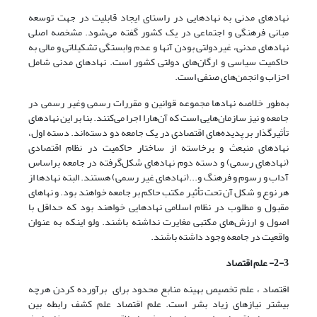
نهادهای مدنی به نهادهایی در راستای ایجاد قابلیت در جهت توسعه
مبانی فرهنگی و اجتماعی در یک کشور گفته می‌شود. مشخصه اصلی
نهادهای مدنی، غیردولتی بودن آنها و عدم وابستگی تشکیلاتی و مالی به
حاکمیت سیاسی و ارگان‌های دولتی کشور است. نهادهای مدنی شامل
احزاب و انجمن‌های صنفی است.
به‌طور خلاصه نهادها مجموعه قوانین و مقررات رسمی وغیر رسمی در
جامعه و نیز سازمان‌هایی است که آن‌هارا اجرا می‌کنند. بنا بر این نهادهای
تأثیرگذار بر پدیده‌های اقتصادی در یک جامعه دو دسته‌اند. دسته اول،
نهادهای منبعث و برخاسته از ساختار حاکمیت در نظام اقتصادی
(نهادهای رسمی) و دسته دوم نهادهای شکل‌گرفته در جامعه براساس
آداب و رسوم و فرهنگ و...(نهادهای غیر رسمی) هستند. البته نهادها از
هر نوع و شکل آن تحت تأثیر مکتب حاکم بر جامعه خواهند بود. و نهاهای
مقبول و مطلوب در نظام اسلامی نهادهایی خواهند بود که حداقل با
اصول و ارزش‌های مکتبی مغایرت نداشته باشند. ولو اینکه به عنوان
واقعیت در جامعه وجود داشته باشند.
2-3- علم اقتصاد
اقتصاد ،‌ علم تخصیص بهینه منابع محدود برای برآورده کردن هرچه
بیشتر نیازهای زیاد بشر است. علم اقتصاد علم کشف رابطه بین