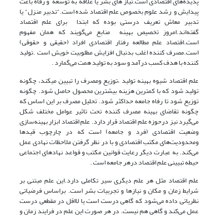
پدیده‌های اقتصادی است.نیاز های بشر یا علاقه به توسعه و رفاه باعث
پیدایش و رشد علوم بخصوص علم اقتصاد شده است."تدبیر منزل" یا
تدبیر معاش تعریف درستی بوده که ابتدا برای علم اقتصاد
گفته‌اند.امروز تخصیص بهینه منابع می‌گویند که همان مفهوم
است.اقتصاد علم مطالعه رفتار اقتصادی افراد (حقیقی و حقوقی)
است.مصرف کننده اغلب بدنبال افزایش مطلوبیت خویش است .تولید
کننده با هدف کسب درآمد و سود به تولید همت می‌گمارد .
علم اقتصاد شیوه بهینه تولید ،توزیع ومصرف را تبیین می­کند، چگونه
تولید شود که با کمترین هزینه بیشترین محصول حاصل شود. چگونه
توزیع شود تا رفاه جامعه حداکثر شود. تحلیل مصرف بر این اساس که
چگونه تقاضای بهینه مصرف کننده تحت تاثیر عوامل مختلف شکل
می‌گیرد نیز درحوزه علم اقتصاد قرار دارد‌. علم اقتصاد ابزار بهینه‌سازی
وضعیت اقتصادی (فرد و جامعه) است که در چارچوب قیدها
ومحدودیت‌های مکتب اقتصادی و با در نظر گرفتن ملاحظات نهادی عمل
می‌کند. به عبارت دیگر رعایت قوانین مکتب و قواعد نهادهای اجتماعی
حیطه تبیینی علم اقتصاد درهر جامعه است .
علم اقتصاد مثل هر علم دیگری سیر تکاملی دارد.این علم مبتنی بر
شرایط زمان و مکان و نیازها و تجربیات بشر است. براساس فرضیاتی
نظریاتی داده می‌شود که گاهی درست است یا لااقل در مقطعی درست
عمل می‌کند و گاهی هم نیست. در هر صورت این علم در فرایند زمان و