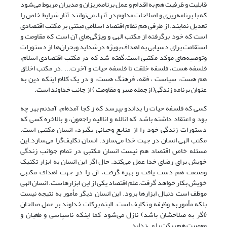
قابلیت و ظرفیت هم به اقدام و عمل برنامه‌ریزان و مدیران مربوط می‌شود
که با برنامه‌ریزی و اصلاحات مداوم در آنها، می‌توانند آثار شرایط خاص را
تعدیل نمایند. از طرفی هم نظام اقتصاد اسلامی مبتنی بر مکتب اقتصادی
است که خود برگرفته از مکتب الهی و ویژگی‌های آن است که مقاومت و
استقامت برای دسیابی به اهداف بویژه درشداید وبحران‌ها از دستورات
وتوصیه‌های موکد مکتبی است.گفته شد که در مکتب اقتصادی اسلام،
فلسفه هست، فلسفه خلقت تا فلسفه حیات و آخرت... .در مکتب اخلاق
هم هست، سیاست ، فقه، فرهنگ هست، و در یک کلام اینکه دین به
عنوان برنامه زندگی( ازجمله صبر و مقاومت ) از جانب خداوند است.
کسی که فلسفه حیات را بداندو بپرسد که ز کجا آمده‌ام، آمدنم بهر چه
بود و اعتقاد داشته باشد که انالله و اناالیه راجعون، و بالاخره کسی که
دستورات زندگی خود را از منابع وحیانی بگیرد، انسان مکتبی است.
مکتب الهی انسان در جهت خدا می‌سازد. انسان تکلیف‌گرا می‌سازد.این
مسئله خاص اقتصاد هم نیست انسان مکتبی در تمام جوانب زندگی
خویش برای رضای خدا عمل می‌کند. حال اگر این انسان به ابزار تکنیک
وصنعت هم دست یافت و بهره گرفت، آن را در جهت اهداف مکتبی
خویش بکار خواهد گرفت.علم اقتصاد یکی از این ابزارهاست. انسان الهی
موظف است دنبال ابزارها برود. این انسان دیگر مأمور به نتیجه نیست
بلکه مأمور به وظیفه و تکلیف است. البته برکات خداوند بر عمل صالحان
(اگر به صلاحشان باشد) نازل می‌شود کما اینکه ناسپاسی و طغیان و
معصیت هم برکت را می‌زداید.