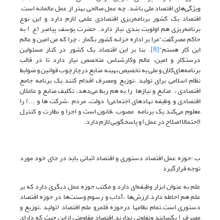
ویژگی‌های اقتصاد ملی باشد. چه عمل صالحی بهتر از عمل عالمانه است.
اقتصاد یک کشور برنامه‌ریزی اقتصادی علمی لازم دارد و این نوع
برنامه‌ریزی هم اولویت بندی نیاز دارد. حضرت یوسف پیامبر (ع ) به
حاکم مصرگفت"مرا بر اداره خزانه کشور بگمار ، چرا که من امین و عالم
این کار هستم"
[8]
. بنا بر این اقتصاد یک کشور در کنار مسئولین
درستکار و امین، عالم وکارشناس متخصص نیاز دارد تا در قالب
برنامه‌های‌کلان و ملی به تخصیص بهینه منابع درچارچوب قوانین و ضوابط
نظام اسلامی برای تولید ،توزیع ومصرف اقدام کنند.یک برنامه جامع
اقتصادی ، منابع و نیازها را به هم ربط می‌دهد، تکلیف منابع و عاملان
اقتصادی و وظیفه نهادهای اجتماعی( دولت، مردم ،شرکت ها و ...) را
معلوم می‌کند.یک برنامه مصوب ،قانون است و اجرا و نظارت و کنترل
(احتمالا اصلاح در عمل) و پاسخگویی لازم دارد.
ب :حوزه عمل اقتصاد دستوری و اقتصاد اثباتی باید در جای خود مورد
توجه قرارگیرد
علم به عنوان ابزار وظیفه‌ای دارد و مکتب حوزه عمل دیگری دارد که بر
علم هم احاطه دارد.ارزش‌ها ،آداب و رسوم وسنت‌ها در حوزه اقتصاد
دستوری است.تمام نظامها درحوزه قلمرو علم اقتصاد (تولید ،توزیع و
مصرف ) یکسانند وتفاوتی ندارند.اقتصاد مقاومتی ازاین حیث که دارای