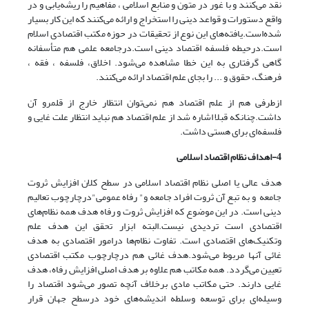
نقد می‌کنند و با غور در متون و منابع اسلامی ، مفاهیم را ریشه‌یابی و در
واقع دستورات و قواعد دینی را استخراج و ارائه می‌کنند که این کار بسیار
شده‌است.یافته‌های این نوع از تحقیقات در حوزه مکتب اقتصادی اسلام
است.درحیطه فلسفه اقتصاد دینی است.درجامعه علمی هم متأسفانه
گاهی گرفتاری به این خطا مشاهده می‌شود. اخلاق، فلسفه ، فقه ،
فرهنگ، حقوق و ... را بجای علم اقتصاد ارائه می‌کنند.
ازطرفی هم از علم اقتصاد هم نمی‌توان انتظار خارج از قلمرو آن
داشت.چنانکه قبلا اشاره شد از علم اقتصاد هم نباید انتظار علت غایی و
فلسفه‌ای برای هستی داشت.
4-اهداف نظام اقتصاد اسلامی
هدف عالی یا اصلی نظام اقتصاد اسلامی در سطح کلان افزایش ثروت
جامعه و به تبع آن ثروت افراد جامعه و" رفاه عمومی"درچارچوب تعالیم
دینی است. در این موضوع که افزایش ثروت و رفاه هدف همه نظام‌های
اقتصادی است تردیدی نیست.البته ابزار تحقق این هدف علم
وتکنیک‌های اقتصادی است. تفاوت نظام‌ها درامور اقتصادی به هدف
غائی آنها مربوط می‌شود.هدف غائی هم درچارچوب مکتب اقتصادی
تعیین می‌گردد. همه مکاتب هم علاوه بر هدف اصلی افزایش رفاه، هدف
غایی دارند. حتی مکاتب مادی برخلاف آنچه تصور می‌شود اقتصاد را
وسیله‌ای برای توسعه وسلطه اندیشه‌های خود درسطح جهان قرار