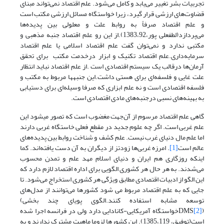
تجربیات بشر تغییر می‌یابد و کامل می‌شود. علم اقتصاد نمی‌تواند مبنای
قضاوت‌های ارزشی قرار گیرد، زیرا خواستگاه مسائل ارزشی مکتب است
و علم اقتصاد صرفاً به روابط علت و معلولی بین پدیده‌ها
می‌پردازد(لطفعلی پور،1383،92).از این رو علم اقتصاد جنبه مذهبی و
مکتبی ندارد و نمی‌توان گفت علم اقتصاد اسلامی یا علم اقتصاد
سرمایه‌داری.علم اقتصاد تکنیک و ابزار درخدمت مکتب برای تحقق
آرمان‌ها درقالب یک سیستم اقتصادی است .از علم اقتصاد نباید انتظار
علت غایی و فلسفه‌ای برای هستی داشت.این جنبه­ها مربوط به مکتب و
فلسفه اقتصادی است و نه علم ابزاری که صرفا وسیله‌ای برای دستیابی
به بهینه‌های نسبی درجنبه‌های مادی اقتصادی است.
گاهی علم اقتصاد مرسوم از آن‌جهت مغضوب است که تصور می­شود این
علم غربی است. اگر چه علوم جدید در مقطع فعلی خاستگاه غربی دارند
اما علم مال دنیای غرب نیست. علم کشف و شناخت روابط بین پدیده‌های
عالم است
[1]
. امرزه غربی‌ها زودتز از دیگران به آن دست یافته‌اند. کما
اینکه روزگاری هم ایران و دنیای اسلام مهد علم و تمدن محسوب
می‌شدند. به هر حال هر کشوری الگویی برای اداره اقتصاد لازم دارد که
این الگو از ادبیات اقتصادی مطابق ویژگی هر کشوری استخراج می‌شود. تا
جایی که به علم اقتصاد مربوط می شود کشورها می‌توانند از مدل‌های
توسعه مشابه استفاده کنند.الگوی پویای چند بخشی)
(DMS
[2]
خواستگاه آمریکایی-کانادایی دارد ولی در فرانسه اجرا شده
است(توفیق، 1385،119). این کشورها لزوما ماهیت مشترک ندارند و به