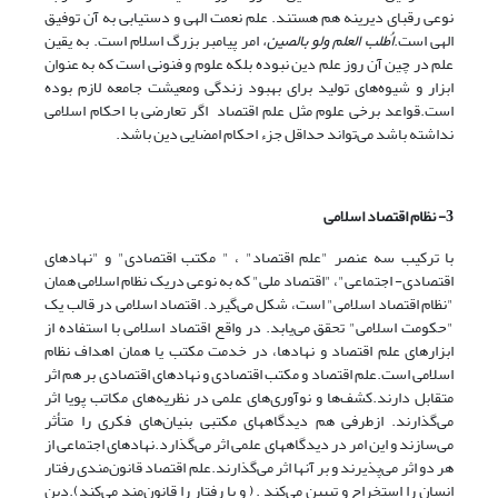
نوعی رقبای دیرینه هم هستند. علم نعمت الهی و دستیابی به آن توفیق
الهی است.
اُطلب العلم ولو بالصین،
امر پیامبر بزرگ اسلام است. به یقین
علم در چین آن روز علم دین نبوده بلکه علوم و فنونی است که به عنوان
ابزار و شیوه‌های تولید برای بهبود زندگی ومعیشت جامعه لازم بوده
است.قواعد برخی علوم مثل علم اقتصاد اگر تعارضی با احکام اسلامی
نداشته باشد می‌تواند حداقل جزء احکام امضایی دین باشد.
3- نظام اقتصاد اسلامی
با ترکیب سه عنصر "علم اقتصاد" ، " مکتب اقتصادی" و "نهادهای
اقتصادی- اجتماعی"، "اقتصاد ملی" که به نوعی دریک نظام اسلامی همان
"نظام اقتصاد اسلامی" است، شکل می‌گیرد. اقتصاد اسلامی در قالب یک
"حکومت اسلامی" تحقق می‌یابد. در واقع اقتصاد اسلامی با استفاده از
ابزارهای علم اقتصاد و نهادها، در خدمت مکتب یا همان اهداف نظام
اسلامی است.علم اقتصاد و مکتب اقتصادی و نهادهای اقتصادی بر هم اثر
متقابل دارند.کشف‌ها و نوآوری‌های علمی در نظریه‌های مکاتب پویا اثر
می‌گذارند. ازطرفی هم دیدگاههای مکتبی بنیان‌های فکری را متأثر
می‌سازند و این امر در دیدگاههای علمی اثر می‌گذارد.نهادهای اجتماعی از
هر دو اثر می‌پذیرند و بر آنها اثر می‌گذارند.علم اقتصاد قانون‌مندی رفتار
انسان را استخراج و تبیین می‌کند . ( و یا رفتار را قانون‌مند می‌کند).دین