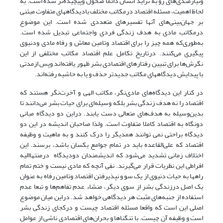
ونیازمندی‌‌های رو به تزاید انسان دائما متحول وپیچیده‌تر شده است. به
لحاظ اهمیت، مسئله اقتصاد درمکاتب مختلف بادیدگاههای متفاوت مبتنی
بر جهان‌بینی‌های آنها تفسیرهای متعددی شده است. این موضوع
درمکاتب مادی به هدف زندگی فردی واجتماعی تبدیل شده است.
به‌طوری‌که همه چیز را برای اقتصاد وتامین معاش و رفاه مادی ودنیوی
پیگیری می‌کنند. درتاریخ تکامل علم اقتصاد مکاتب مختلفی از این
نگرش‌ها برای تبیین رفتارهای اقتصادی بشر ظهور یافته‌اند وپس ازمدتی
با پیدایش دیدگاههای مکاتب جدیدتر حذف و یا به حاشیه رفته‌اند.
در کنار این دیدگاه‌های مادی‌نگر، مکاتب الهی و آخرت‌نگر هستند که
اقتصاد را نه هدف زندگی بشر بلکه وسیله‌ای برای حیات بشر می‌دانند تا
بدین‌وسیله به هدف‌های متعالی دست یابند. دراین دو دیدگاه مبانی
دونگاه به اقتصاد کاملا متفاوت است. ولذا صاحبان اندیشه در این دو
دیدگاه براحتی نمی توانند همدیگر را درک کنند و به ماهیت و وظیفه
اقتصاد که علی‌القاعده باید در تمام جوامع یکسان باشد، برسند. این
اختلاف زمانی تشدید می‌شود که اندیشمندان دودیدگاه درمنتهاالیه
افراطی این نظریات قرار می‌گیرند. نفی آنچه که مادی نیست و ختم تمام
راهها به حیات دنیوی از یک سو و نپذیرفتن اقتصاد وتامین رفاه به عنوان
یک اصل درزندگی بشر از سوی دیگر، منشاء عدم تفاهم‌ها و تبعا عدم
استفاده از جنبه‌های مثبت هر دیدگاهی خواهد شد. دراین میان موضوع
اصلی این است که واقعا مسئله اقتصاد چیست و درکجای زندگی بشر
است و وظیفه آن چیست. با تنگناها و بحران‌های اقتصادی ناشی از عوامل