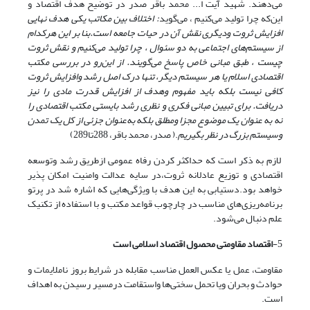
می‌دهند. شهید آیت ا... محمد باقر صدر در توضیح هدف اقتصاد و
این‌که چرا تولید می‌کنیم ، می‌گوید
: اختلاف بین مکاتب یکی هدف نهایی
افزایش ثروت ودیگری نقش آن در حیات جامعه است.بنا بر این هرکدام
از سیستم‌های اجتماعی به دو سئوال ، چرا تولید می‌کنیم و نقش ثروت
چیست ، طبق مبانی خاص پاسخ می‌گویند. از این‌رو در بررسی مکتب
اقتصادی اسلام یا هر سیستم دیگر، تنها درک اصل رشد وافزایش ثروت
کافی نیست بلکه باید مفهوم وهدف از افزایش قدرت مادی را نیز
دریافت. برای تبیین مبانی فکری و نظری رشد بایستی مکتب اقتصادی را
نه به عنوان یک موضوع مجزا ومطلق بلکه به‌عنوان جزئی از کل یک تمدن
وسیستم بزرگ در نظر بگیریم
.( صدر، محمد باقر، 288تا289)
لازم به ذکر است که حداکثر کردن رفاه عمومی ازطریق رشد وتوسعه
اقتصادی و توزیع عادلانه ثروت،در سایه عدالت وامنیت امکان پذیر
خواهد بود.دستیابی به این هدف با ویژگی‌هایی که اشاره شد در پرتو
برنامه‌ریزی‌های مناسب در چارچوب قواعد مکتب و با استفاده از تکنیک
علم دنبال می‌شود.
5-
اقتصاد مقاومتی محصول اقتصاد اسلامی است
مقاومت، عمل یا عکس العمل مناسب مقابله در شرایط بروز ناملایمات و
حوادث و بحران ویا تحمل سختی‌ها واستقامت درمسیر رسیدن به اهداف
است.