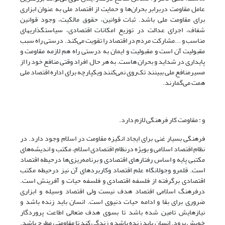
عامل مقاومت دربرابر بحران‌ها و حمایت از اقتصاد ملی به عنوان ابزاری
برای مقاومت ملی باشد. ثبات قوانین، حقوق مالکیت، وجود قوانین
شفاف، اجرای عدالت در توزیع امکانات اقتصادی، سیاست­گذاریهای
مناسب و ...مشارکت مردم در اقتصاد را تقویت می‌کند. درستی راه سبب
مقبولیت آن است و مقبولیت و ایمان به درستی راه هم لازمه مقاومت و
پایداری در شداید و بحران هاست. به هر حال افراد وقتی منافع خود را از
مسیرمنافع ملی ببینند تک‌روی نمی‌کنند ویکپارچه برای اداره اقتصاد ملی
همت می‌گمارند.
و : مقاومت کار فرهنگی لازم دارد.
فرهنگی بسیار غنی برای ایجاد انگیزه مقاومت در اسلام وجود دارد. در
نظام اقتصاد اسلامی و بویژه درنظام اقتصادی اسلام، مکتب و اندیشه‌های
مکتبی پایه و اساس رفتارهای اقتصادی و برنامه‌ریزی‌ها درحیطه اقتصاد
است. قلمرو وجولانگاه علم اقتصاد وکاربردهای آن نیز درحیطه مکتب
اقتصادی برگرفته از فلسفه اقتصادی و فلسفه حیات و آفرینش است.
درفرهنگ اسلامی اقتصاد هدف نیست ولی اقتصاد وسیله‌ و ابزاری
ضروری برای بقا و ادامه حیات دنیوی است. انسان باید زنده باشد و
نیازهایش تامین شده باشد تا بسوی هدف متعالی اطاعت پروردگار
خویش برود. انسان باید زنده باشد و زندگی کند تا مقاومتی مطرح باشد.