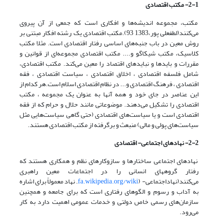
2-1- مکتب اقتصادی
مکتب، مجموعه اندیشه‌ها و افکاری است که جمعی از آن پیروی
می‌کنند(لطفعلی پور،1383 93).مکتب اقتصادی یک رشته افکار مبتنی بر
روش معین در باب جنبه‌های اساسی رفتار اقتصادی است. مثلا مکتب
کلاسیک، مکتب شیکاگو و.... مکتب اقتصادی مجموعه‌ای از قوانین و
مقررات و بایدها و نبایدهای اقتصاد را معین می‌کند. مکتب اقتصادی،
شامل فلسفه اقتصادی ، اخلاق اقتصادی ، سیاست اقتصادی ، فقه
اقتصادی ، فرهنگ اقتصادی و... در نظام اقتصادی اسلام است.هر کدام از
این عناصر در جای خود و همه آنها به عنوان یک مجموعه ، مکتب
اقتصادی را تشکیل می‌دهند. موضوعاتی مانند حلال و حرام که از فقه
اقتصادی است و یا سیاست‌های اقتصادی (حتی گاهی سیاست‌هایی مثل
سیاست‌های پولی و مالی) منبعث و برگرفته از مکتب اقتصادی هستند.
2-2- نهادهای اجتماعی- اقتصادی
نهادهای اجتماعی ساختارها و سازوکارهای نظم و همکاری هستند که
رفتار گروههای انسانی را در اجتماعات معین راهبری
می‌کنند(نهاداجتماعی- (
fa.wikipedia.org/wiki
. نهاد معمولاً برای اشاره
به آداب و رسوم و الگوهای رفتاری است که برای جامعه و همچنین
سازمان‌های رسمی خاص دولتی و خدمات عمومی اهمیت دارد به کار
می‌رود.