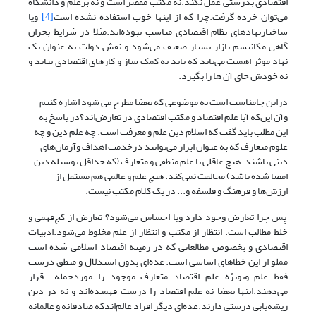
اقتصادی بدرستی عمل نکند.نه مکتب مقصر است و نه برعلم و دانشگاه
می‌توان خرده گرفت.چرا که از اینها خوب استفاده نشده است
[4]
ویا
ساختارنهادهای نظام اقتصادی مناسب نبوده‌اند.مثلا در شرایط بحران
گاهی مکانیسم بازار بسیار ضعیف می‌شود و نقش دولت به عنوان یک
نهاد موثر اهمیت می‌یابد که باید به کمک ساز و کارهای اقتصادی بیاید و
نه خودش جای آن ها را بگیرد.
دراین جامناسب است به موضوعی که بعضا مطرح می شود اشاره کنیم
وآن این‌که آیا علم اقتصاد و مکتب اقتصادی در تعارض‌اند؟در پاسخ به
این مطلب باید گفت که اسلام دین علم و معرفت است. چه علم دین و چه
علوم متعارف که به عنوان ابزار می‌توانند درخدمت اهداف وآرمان‌های
دینی باشند. هیچ عاقلی با علم منطقی و متعارف (که حداقل بوسیله دین
امضا شده باشد) مخالفت نمی‌کند. هیچ علم و عالمی هم مستقل از
ارزش‌ها و فرهنگ و فلسفه و... در یک کلام مکتب نیست.
پس چرا تعارض وجود دارد ویا احساس می‌شود؟ تعارض از کج‌فهمی و
خلط مطالب است. انتظار از مکتب و انتظار از علم مخلوط می‌شود.ادبیات
اقتصادی و بخصوص مطالعاتی که در زمینه اقتصاد اسلامی شده است
مملو از این خطاهای اساسی است. عده‌ای بدون استدلال و منطق درست
فقط علم وبویژه علم اقتصاد متعارف موجود را موردحمله قرار
می‌‌دهند.اینها بعضا نه علم اقتصاد را درست فهمیده‌اند و نه در دین
ریشه‌یابی درستی دارند.عده‌ای دیگر افراد عالم‌اندکه صادقانه و عالمانه