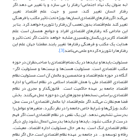
(‌به عنوان یک نهاد اجتماعی) رفتار را می سازد و یا تغییر می دهد.اگر
رفتار انسان تغییر کند، مسیر و جهت علم اقتصاد تغییر
می‌کند.اگررفتارهای اقتصادی انسان‌ها بویژه تحت تاثیر مکتب یا فرهنگی
تغییر کند علم اقتصاد بدون تعصب آن رفتار را تئوریره خواهد کرد. بنا بر
این مادامی که رفتارهای اقتصادی افراد و جوامع همسان است علم
اقتصاد کاربردی یکسان وتفسیری مشابه خواهد داشت.اگر تحت تاثیر و
هدایت یک مکتب و فرهنگی رفتارها تغییر یابند.مطمئنا جهان علم این
رفتارها را تئوریزه کرده و علمی می‌نامند
[3]
.
مسئولیت بایدها و نبایدها در یک نضام اقتصادی با صاحب‌نظران در حوزه
مکتب اقتصادی است. مسئولیت هست‌ها و نیست‌ها و مسئولیت اگر-
آنگاه در حوزه علم اقتصاد و متخصصین و عالمان آن است.مسئولیت نظام
اقتصادی (اقتصاد ملی یا همان اقتصاد اسلامی در نظام اسلامی) و اداره
اقتصاد جامعه بر عهده حاکمیت است. قانون‌گذار و مجری در نظام
اقتصادی براساس نسخه‌ها و مجوزهای این دو حوزه عمل می‌کنند. بخش
قضا هم نظارت می‌کند.اگر علم اقتصاد (یا عالمان اقتصادی) درست عمل
نکند، ویژگی‌ها و شرایط خاص جامعه را در نظر نگیرد، متغیرها و عوامل را
بدرستی تشخیص ندهد. این یک نقص در نظام اقتصادی است.اگر فهم
درست از مکتب نشود، بایدها و نبایدها بدرستی اعمال نشود،پای دیگر
نظام اقتصادی لنگ است. به هر حال مسئولیت اداره اقتصاد، معیشت،
رفاه و توسعه و... در جامعه بر عهده نظام اقتصادی است.حال اگر نظام