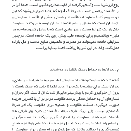
روح ارزشی است وآنهم برگرفته از غایت مداری مکتبی است ، حتما فرا تر
از "اقتصادریاضتی"است.امابرخلاف آنچه که بعضا اصرار می‌شود که این
دو مفهوم کاملا متفاوت‌اند،اقتصاد ریاضتی بخشی از اقتصاد مقاومتی و
لازمه آن است که منطق و علم اقتصاد به آن توصیه می‌کنند. مقاومت
حاکی از یک شرایط سخت و غیر عادی است که یا بدلیل کمبودها- به هر
دلیل- ویاتصمیم برای توسعه ملی، پیش روی یک جامعه است. درچنین
شرایطی جامعه نمی‌تواند در مصرف و تخصیص منابع دست و دل بازانه
عمل کند. و لذا در این شرایط ریاضت اجتناب ناپذیر است
ج : بحران‌ها به حد اقل ممکن تقلیل داده شوند
گفته شد که مقاومت و اقتصاد مقاومتی اغلب مربوط به شرایط غیر عادی و
بحران است. برای مقابله با یک بحران باید ابتدا تا جایی که ممکن است از
بروز آن جلوگیری کردو با پیش‌بینی‌هایی از شدت آن کاست. اگر بحران و
فشارهای آن به حداقل ممکن برسد مقاومت در برابر آن با کمترین هزینه
صورت می‌گیرد. مسئله مقاومت و تصمیم برای مقاومت یک امر صرفا
اقتصادی نیست ولی ازیک طرف تبعات اقتصادی دارد واز طرفی هم
اقتصاد هزینه‌های مقاومت را اندازه گیری می‌کند تا تصمیم‌گیران
براساس اطلاعات درست و یک تحلیل هزینه - فایده علمی اولا هزینه‌های
تصمیم‌گیری را بدانند وثانیا کم هزینه‌ترین راه ممکن برای مقاومت را