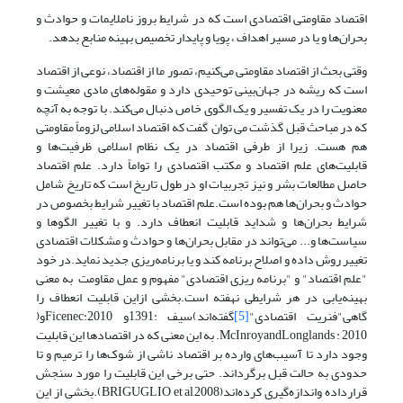
اقتصاد مقاومتی اقتصادی است که در شرایط بروز ناملایمات و حوادث و
بحران‌ها و یا در مسیر اهداف ، پویا و پایدار تخصیص بهینه منابع بدهد.
وقتی بحث از اقتصاد مقاومتی می‌کنیم، تصور ما از اقتصاد، نوعی از اقتصاد
است که ریشه در جهان‌بینی توحیدی دارد و مقوله‌های مادی معیشت و
معنویت را در یک تفسیر و یک الگوی خاص دنبال می‌کند. با توجه به آنچه
که در مباحث قبل گذشت می توان گفت که اقتصاد اسلامی لزوماً مقاومتی
هم هست. زیرا از طرفی اقتصاد در یک نظام اسلامی ظرفیت‌ها و
قابلیت‌های علم اقتصاد و مکتب اقتصادی را تواماً دارد. علم اقتصاد
حاصل مطالعات بشر و نیز تجربیات او در طول تاریخ است که تاریخ شامل
حوادث و بحران‌ها هم بوده است.علم اقتصاد با تغییر شرایط بخصوص در
شرایط بحران‌ها و شداید قابلیت انعطاف دارد. و با تغییر الگوها و
سیاست‌ها و... می‌تواند در مقابل بحران‌ها و حوادث و مشکلات اقتصادی
تغییر روش داده و اصلاح برنامه کند و یا برنامه‌ریزی جدید نماید.در خود
"علم اقتصاد" و "برنامه ریزی اقتصادی" مفهوم و عمل مقاومت به معنی
بهینه‌یابی در هر شرایطی نهفته است.بخشی ازاین قابلیت انعطاف را
گاهی"فنریت اقتصادی"
[5]
گفته‌اند)سیف :1391و Ficenec:2010و(
McInroyandLonglands : 2010. به این معنی که در اقتصادها این قابلیت
وجود دارد تا آسیب‌های وارده بر اقتصاد ناشی از شوک‌ها را ترمیم و تا
حدودی به حالت قبل برگرداند. حتی برخی این قابلیت را مورد سنجش
قرارداده واندازه‌گیری ‌کرده‌اند(BRIGUGLIO et al,2008).بخشی از این