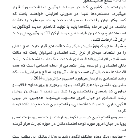
1-2-3- سطح خلاقیت‌محور
درنهایت، در کشوری کـه در مرحلـه نـوآوری (خلاقیت‌محور) قـرار
می‌گیرد، دسـتمزدها تنهـا در صورتی افزایش خواهنـد یافت که
کسب‌وکار توان رقابت با محصولات جدید و منحصربه‌فرد را داشته
باشـد. در این مرحله بنگاه‌ها باید با تولید کالاهـای جدیـد گوناگون بـا
اسـتفاده از پیچیده‌ترین فرایندهای تولید (رکن 11) و نوآوری‌های جدید
(رکن 12) رقابت کنند.
پیشرفت‌های تکنولوژیکی در مرکز رشد اقتصادی قرار دارد. هیچ عاملی
را در اقتصاد، مهم‌تر از نرخ رشد اقتصادی نمی‌توان یافت که دلالت
مستقیم بر افزایش رفاه اقتصادی بلندمدت یک ملت داشته باشد. رشد
بالای اقتصادی و توسعه بهتر اقتصادی از جمله اهدافی است که همه
اقتصادها به دنبال آن هستند و علت آن وجود منافع و مزایایی است که
رشد اقتصادی به ارمغان می‌آورد (محبی و خزائی پول، 2014).
بنابراین، داشتن نهادهای کارآمد، بهبود بهره‌وری و بروز مداوم خلاقیت و
نوآوری که پایه‌های رقابت‌پذیری را شکل می‌دهد، از مهم‌ترین عوامل
رشد اقتصادی در جهان امروز محسوب می‌شوند. همچنین، در تبیین
الگوی نظریِ ارتباط رشد اقتصادی و رقابت‌پذیری باید به چند نکته توجه
کرد:
- مفهوم رقابت‌پذیری در سیر تکوینی نظریات مزیت نسبی و مزیت نسبی
پویا در جهان امروز مورد توجه اقتصاددانان در حوزه تجارت قرار گرفته
است.
- مطالعه رویکردهای مختلف الگوی رشد درون‌زا، بیانگر این مطلب است