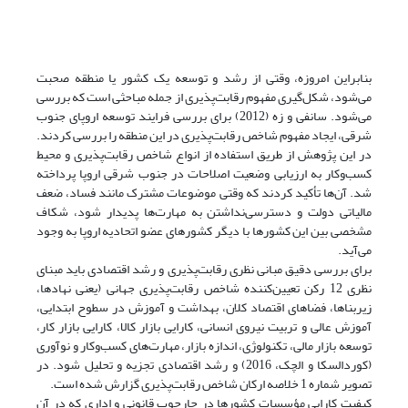
بنابراین امروزه، وقتی از رشد و توسعه یک کشور یا منطقه صحبت
می‌شود، شکل‌گیری مفهوم رقابت‌پذیری از جمله مباحثی است که بررسی
می‌شود. سانفی و زه (2012) برای بررسی فرایند توسعه اروپای جنوب
شرقی، ایجاد مفهوم شاخص رقابت‌پذیری در این منطقه را بررسی کردند.
در این پژوهش از طریق استفاده از انواع شاخص رقابت‌پذیری و محیط
کسب‌وکار به ارزیابی وضعیت اصلاحات در جنوب شرقی اروپا پرداخته
شد. آن‌ها تأکید کردند که وقتی موضوعات مشترک مانند فساد، ضعف
مالیاتی دولت و دسترسی‌نداشتن به مهارت‌ها پدیدار شود، شکاف
مشخصی بین این کشورها با دیگر کشورهای عضو اتحادیه اروپا به وجود
می‌آید.
برای بررسی دقیق مبانی نظری رقابت‌پذیری و رشد اقتصادی باید مبنای
نظری 12 رکن تعیین‌کننده شاخص رقابت‌پذیری جهانی (یعنی نهادها،
زیربناها، فضاهای اقتصاد کلان، بهداشت و آموزش در سطوح ابتدایی،
آموزش عالی و تربیت نیروی انسانی، کارایی بازار کالا، کارایی بازار کار،
توسعه بازار مالی، تکنولوژی، اندازه بازار، مهارت‌های کسب‌وکار و نوآوری
(کوردالسکا و الچک، 2016) و رشد اقتصادی تجزیه و تحلیل شود. در
تصویر شماره 1 خلاصه ارکان شاخص رقابت‌پذیری گزارش شده است.
کیفیت کارایی مؤسسات کشورها در چارچوب قانونی و اداری که در آن