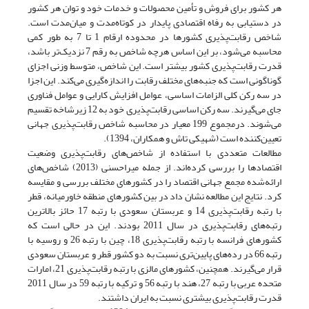
هر کشور برای فروش و تأمین محصولات و خدمات خود و توان هر کشور
در دستیابی به رفاه اقتصادی پایدار در کوتاه‌مدت و میان‌مدت است.
شاخص رقابت‌پذیری کشورها در محدوده ارقام 1 تا 7 به طور کمی
محاسبه می‌شود، بر این اساس هرچه شاخص به رقم 7 نزدیک‌تر باشد،
قدرت رقابت‌پذیری کشور بیشتر است. این شاخص، متوسط وزنی اجزای
گوناگونی است که جنبه‌های مختلف رقابت را اندازه‌گیری می‌کند. این اجزا
در سه رکن کلی الزامات اساسی، عوامل افزایش کارایی و عوامل فناوری
جای می‌گیرند. سه رکن اساسی رقابت‌پذیری خود به 12 زیرشاخه تقسیم
می‌شوند. درمجموع 199 معیار در محاسبه شاخص رقابت‌پذیری جهانی
تعیین‌کننده است (شهیکی تاش و همکاران، 1394).
مطالعات متعددی با استفاده از شاخص‌های رقابت‌پذیری وضعیت
اقتصادها را بررسی کرده‌اند. از جمله میراحسنی (2013) شاخص‌های
ارائه‌شده مجمع جهانی اقتصاد را در کشورهای مختلف بررسی و مقایسه
کرد. نتایج این مطالعه نشان داد در بین کشورهای منطقه خاورمیانه، قطر
با رتبه رقابت‌پذیری 14 و عربستان سعودی با رتبه 17 حائز بالاترین
رتبه‌های رقابت‌پذیری در سال 2011 بودند. این در حالی است که
کشورهای فرانسه با رتبه رقابت‌پذیری 18، چین با رتبه 26 و روسیه با
رتبه 66 در رده‌های پایین‌تری نسبت به دو کشور قطر و عربستان سعودی
قرار می‌گیرند. همچنین، کشورهای مالزی با رتبه رقابت‌پذیری 21، امارات
متحده عربی با رتبه 27، هند با رتبه 56 و ترکیه با رتبه 59 در سال 2011
قدرت رقابت‌پذیری بیشتری نسبت به ایران داشتند.