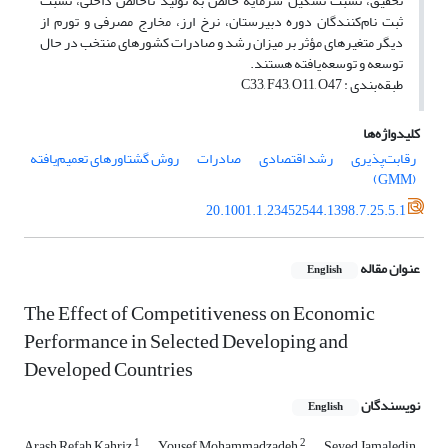
تحقیق، نسبت تشکیل سرمایه خالص به تولید ناخالص داخلی، نسبت
ثبت نام‌کنندگان دوره دبیرستان، نرخ ارز، مخارج مصرفی و تورم از
دیگر متغیرهای مؤثر بر میزان رشد و صادرات کشورهای منتخب در حال
توسعه و توسعه‌یافته هستند.
طبقه‌بندی : C33, F43, O11, O47
کلیدواژه‌ها
رقابت‌پذیری
رشد اقتصادی
صادرات
روش گشتاورهای تعمیم‌یافته
(GMM)
20.1001.1.23452544.1398.7.25.5.1
عنوان مقاله
English
The Effect of Competitiveness on Economic
Performance in Selected Developing and
Developed Countries
نویسندگان
English
1
2
Arash Refah Kahriz
Yousef Mohammadzadeh
Seyed Jamaledin