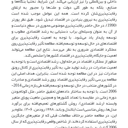
داخلی و بین‌المللی را نیز ارزیابی می‌کند. این شرایط، نه‌تنها بنگاه‌ها و
صنایع، بلکه به طور کلی دولت و ملت‌ها را مجبور به ارتقای
رقابت‌پذیری‌شان کرده است. همه این عوامل موجب شده است
رقابت‌پذیری به نیروی بنیادین در اقتصاد تبدیل شود. طبق نظر پورتر
(1990)، در حال حاضر رقابت‌پذیری موضوعی محوری در سطح دنیاست و
از آن به عنوان وسیله‌ای براب دستیابی به رشد اقتصادی مطلوب و
توسعه پایدار یاد می‌شود. با توجه به اهمیت رقابت‌پذیری برای
اقتصادهای در حال توسعه و توسعه‌یافته، مطالعه تأثیر رقابت‌پذیری روی
عملکرد اقتصادی ضروری به نظر می‌رسد. نتایج این مطالعه می‌تواند
اهمیت و جایگاه رقابت‌پذیری در اقتصاد کشورها را مشخص کند.
منظور از عملکرد اقتصاد در مرحله اول، رشد اقتصادی است و با توجه به
اهمیت صادرات در رشد تولید ملی، به تأثیر رقابت‌پذیری از کانال رونق
صادرات نیز در این مطالعه توجه شده است. بنابراین، هدف اصلی این
مطالعه بررسی تأثیر رقابت‌پذیری اقتصاد روی رشد اقتصادی و صادرات
در کشورهای منتخب در حال توسعه و توسعه‌یافته طی بازه زمانی 2014-
2006 است. با توجه به ساختار داده‌های تحقیق حاضر، مثل کوتاه‌بودن
دوره زمانی در مقایسه با تعداد کشورها و همچنین ماهیت پویای متغیر
وابسته (رشد اقتصادی)، روش گشتاورهای تعمیم‌یافته برای برآورد
مدل‌ها، روش مناسبی است (بلاندل و باند، ۱۹۹۸؛ رودمن، ۲۰۰۶). علاوه بر
این، در مطالعه حاضر برخلاف مطالعات قبلی که از متغیرهای جایگزین
رقابت‌پذیری استفاده کرده‌اند، از شاخص واقعی رقابت‌پذیری که از سال
2006 گزارش می‌شود، استفاده شده است.