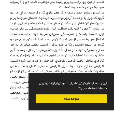
است. از این رو، رقابت‌پذیری زمینه‌ساز موفقیت اقتصادی و درنتیجه
سهیم‌شدن در کامیابی ملت‌هاست.
بر اساس نتایج جدول شماره 2، معنی‌داری کل رگرسیون برای هر دو
گروه کشوری با توجه به آزمون والد تأیید می‌شود. احتمال مربوطه برای
آزمون سارگان نشان از رد‌نشدن فرض صفر و اعتبار متغیر ابزاری دارد.
بر اساس آزمون آرلانو باند جملات اخلال باید همبستگی سریالی مرتبه
اول داشته باشند و همبستگی سریالی مرتبه دوم نداشته باشند.
احتمال مربوط به این آزمون نیز نشان می‌دهد شرایط مذکور برای هر دو
گروه در سطح اطمینان 95 درصد برقرار است. تمامی متغیرها به‌ جز
مخارج مصرفی دولت در مدل (4) برای کشورهای در حال توسعه تأثیر
مثبتی بر صادرات فاوا دارد. تورم در کشور داخلی به دلیل افزایش قیمت
کالاهای داخلی باعث کاهش تقاضای خارجیان و صادرات شده است.
افزایش مخارج دولت به دلیل افزایش تقاضای داخل باعث کاهش
صادرات شده است. همچنین این تأثیر ممکن است به دلیل اثر ازدحام
خارجی باشد که در آن با افزایش سهم مخارج دولت، سهم بخش
خصوصی کاهش پیدا می‌کند و به دنبال آن صادرات کاهش می‌یابد.
این وب سایت از کوکی ها برای اطمینان از ارائه بهترین
وارد‌کردن تورم و مخارج دولت به صورت همزمان باعث معنی‌دارنبودن
خدمات استفاده می کند.
ضریب مخارج دولت شده است. این موضوع می‌تواند به دلیل هم‌خطی
بین افزایش مخارج دولت (و به تبع آن ایجاد کسری بودجه) و تورم باشد.
متوجه شدم