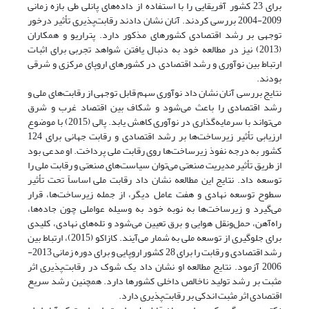
برای 23 کشور آفریقایی را با استفاده از داده‌های پانلی طی بازه زمانی
2009-2004 بررسی کردند. آنان نشان دادند رقابت‌پذیری تأثیر درخور
توجهی بر رشد اقتصادی کشورهای مذکور دارد. پتراریو و همکاران
(2013) نیز در مطالعه خود به دنبال یافتن شواهد تجربی برای اثبات
ارتباط بین نوآوری و رشد اقتصادی در کشورهای اروپای مرکزی و شرقی
بودند.
نتایج بررسی آنان نشان داد نوآوری سهم قابل توجهی از رقابت‌های ملی و
رشد اقتصادی را باعث می‌شود و شکاف بین اقتصاد غرب و شرق
می‌تواند با سرمایه‌گذاری در نوآوری کاهش ‌یابد. پالی (2015) با موضوع
ارزیابی تأثیر زیرساخت‌ها بر رشد اقتصادی و رقابت جهانی برای 124
کشور به درجه نفوذ زیرساخت‌ها روی رقابت ملی پرداخت. او مدعی بود
از طریق تأثیر مدیریت صنعتی می‌توان سیاست‌های صنعتی و رقابت ملی را
توسعه داد. نتایج این مطالعه نشان داد رقابت ملی اساساً تحت تأثیر
سطوح توسعه نهادی و هفت عامل دیگر، از جمله زیرساخت‌ها، قرار
می‌گیرد و زیرساخت‌ها به نوبه‌ خود به وسیله عواملی چون جاده‌ها،
راه‌آهن، حمل‌ونقل هوایی و برق تعیین می‌شود و تله‌های نهادی، کلیدی
برای جلوگیری از توسعه ملی به شمار می‌آیند. کازاکو (2015)، ارتباط بین
رشد اقتصادی و رقابت را برای 28 کشور اروپایی و برای دوره زمانی 2013-
2006 آزمود. نتایج مطالعه او نشان داد یک شوک در رقابت‌پذیری اثر
مثبت بر رشد تولید ناخالص داخلی کشورها دارد. همچنین رشد سریع
اقتصادی اثر مثبت اندکی بر رقابت‌پذیری دارد.