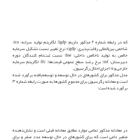
که در رابطه شماره ۲ مذکور داریم: lgdp: لگاریتم تولید سرانه؛ ico:
شاخص بین‌المللی رقابت‌پذیری؛ cgdp‌: نرخ تغییر نسبت تشکیل سرمایه
خالص به تولید ناخالص داخلی؛ hse: نسبت ثبت‌نام کنندگان دوره
دبیرستان؛ inf: نرخ رشد سطح عمومی قیمت‌ها؛ lfc: لگاریتم سرمایه
خارجی و u‌: اجزای اخلال رگرسیون.
مدل مذکور برای کشورهای در حال توسعه و توسعه‌یافته برآورد شده
است و معادله رگرسیون برای مجموع کشورها به صورت رابطه شماره ۳
برآورد شده است:
در معادله مذکور تمامی موارد مطابق معادله قبلی است و نشان‌دهنده
متغیر دامی است که برای کشورهای در حال توسعه عدد صفر و برای