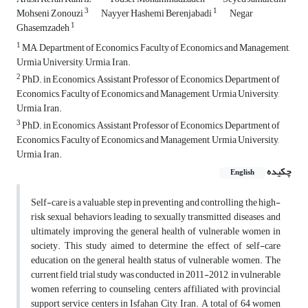
3
1
Mohseni Zonouzi
Nayyer Hashemi Berenjabadi
Negar
1
Ghasemzadeh
1
MA, Department of Economics, Faculty of Economics and Management,
Urmia University, Urmia, Iran.
2
PhD. in Economics, Assistant Professor of Economics, Department of
Economics, Faculty of Economics and Management, Urmia University,
Urmia, Iran.
3
PhD. in Economics, Assistant Professor of Economics, Department of
Economics, Faculty of Economics and Management, Urmia University,
Urmia, Iran.
چکیده
English
Self-care is a valuable step in preventing and controlling the high-
risk sexual behaviors leading to sexually transmitted diseases, and
ultimately improving the general health of vulnerable women in
society. This study aimed to determine the effect of self-care
education on the general health status of vulnerable women. The
current field trial study was conducted in 2011-2012, in vulnerable
women referring to counseling centers affiliated with provincial
support service centers in Isfahan City, Iran. A total of 64 women