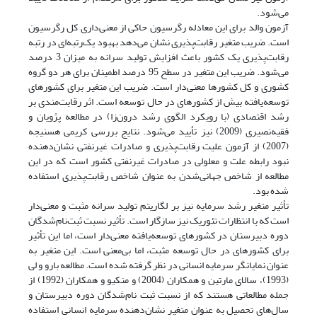
می‌شود.
آزمون والد برای این معادله رگرسیون حاکی از معنی‌داری کل رگرسیون
است. ضریب متغیر رقابت‌پذیری نشان می‌دهد بهبود یک‌رتبه‌ای در رتبه
رقابت‌پذیری یک کشور باعث افزایش تولید سرانه به میزان 3 درصد
می‌شود. ضریب این متغیر در سطح 95 درصد اطمینان برای هر دو گروه
کشوری و کل کشورها معنی‌دار است. ضریب این متغیر برای کشورهای
توسعه‌یافته بیش از کشورهای در حال توسعه است. اثر رقابت‌مندی بر
رشد اقتصادی (با رویکرد الگوی رشد درون‌زا) در مطالعه پژویان و
فقیه‌نصیری (2009) نیز تأیید می‌شود. نتایج بررسی کریمی هسنیجه
(2007) از آزمون علیت رقابت‌پذیری و صادرات غیرنفتی نشان‌دهنده
نبود رابطه علت و معلولی در صادرات غیرنفتی کشور است که در این
مطالعه از شاخص جهانی‌شدن به عنوان شاخص رقابت‌پذیری استفاده
شده بود.
تأثیر متغیر رشد سرمایه نیز بر لگاریتم تولید سرانه مثبت و معنی‌دار
است که با انتظارات تئوریک نیز سازگار است. تأثیر نسبت ثبت‌نام‌شدگان
دوره دبیرستان در کشورهای توسعه‌یافته معنی‌دار است، اما این تأثیر
برای کشورهای در حال توسعه مثبت، اما بی‌معنی‌ است. این متغیر به
عنوان نمایانگر سرمایه انسانی در نظر گرفته شده است. مطالعه بارو و لی
(1993)، سالای مارتین و همکاران (2004) و منکیو و همکاران (1992) از
جمله مطالعاتی هستند که از نسبت ثبت نام‌شدگان دوره دبیرستان و
سال‌های تحصیل به عنوان متغیر نشان‌دهنده سرمایه انسانی استفاده