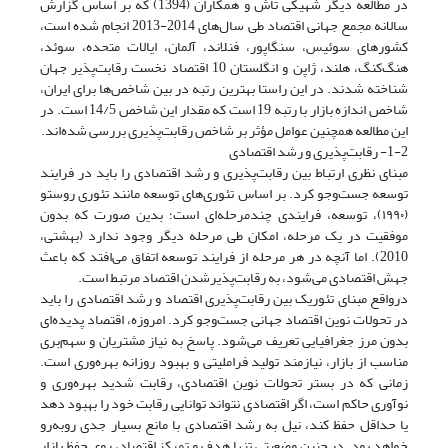
در مطالعه دیگر شهیکی تاش و همکاران (1394) که بر اساس گزارش
سالانه مجمع جهانی اقتصاد طی سال‌های 2014-2013 انجام شده است،
کشورهای سوئیس، سنگاپور، فنلاند، آلمان، ایالات متحده، سوئد،
هنگ‌کنگ، هلند، ژاپن و انگلستان 10 اقتصاد نخست رقابت‌پذیر جهان
شناخته شدند. در این راستا بهترین رتبه در بین شاخص‌ها برای ایران،
شاخص اندازه بازار با رتبه 19 است که مقدار این شاخص 14/5 است. در
این مطالعه همچنین عوامل مؤثر بر شاخص رقابت‌پذیری بررسی شده‌اند.
1-2- رقابت‌پذیری و رشد اقتصادی
مبنای نظری ارتباط بین رقابت‌پذیری و رشد اقتصادی را باید در فرایند
توسعه جست‌وجو کرد. بر اساس تئوری‌های توسعه مانند تئوری روستو
(۱۹۹۰)، توسعه، فرایندی چندمرحله‌ای است؛ بدین صورت که بدون
موفقیت در یک مرحله، امکان طی مرحله دیگر وجود ندارد (بهشتی،
2010). اما آنچه در هر مرحله از فرایند توسعه اتفاق می‌افتد که باعث
جهش اقتصادی می‌شود، به رقابت‌پذیرشدن اقتصاد مرتبط است.
درواقع مبنای تئوریک بین رقابت‌پذیری اقتصاد و رشد اقتصادی را باید
در تحولات نوین اقتصاد جهانی جست‌وجو کرد. امروزه، اقتصاد پدیده‌ای
بدون مرز جغرافیایی تعریف می‌شود. پاسخ به نیاز مشتریان و سهم‌بری
مناسب از بازار، نیازمند تولید فراملیتی و بهبود روزانه بهره‌وری است.
زمانی که در بستر تحولات نوین اقتصادی، رقابت شدید بهره‌وری و
نوآوری حاکم است، اگر اقتصادی نتواند توانایی رقابت خود را بهبود دهد
یا حداقل حفظ کند، نیل به رشد اقتصادی با مانع بسیار جدی روبه‌رو
خواهد بود. در چنین وضعیتی تنها هدف و تمرکز اقتصاد، روی حفظ بازار