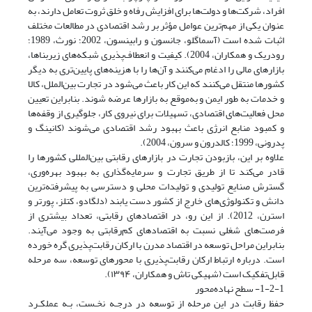
افراد، شرکت‌ها و دولت‌ها برای افزایش رفاه و خلق ثروت تعامل دارند، به
عنوان یکی از مهم‌ترین عوامل مؤثر بر رشد اقتصادی در مطالعات مختلف
اثبات شده است (آسماگلو، جانسون و رابینسون، 2002؛ نورث، 1989؛
رودریک و همکاران، 2004). کیفیت و انعطاف‌پذیری شبکه‌های زیربناها،
بازارهای مالی را ادغام می‌کنند و آن‌ها را با هزینه‌های پایین‌تری به دیگر
کشورها منتقل می‌کنند که این کار باعث می‌شود در تجارت بین‌الملل، کالا
و خدمات به طور ایمن و به‌موقع به بازارها عرضه شوند. بنابراین تعیین
محل فعالیت‌های اقتصادی، تسهیلات برای نیروی کار، جلوگیری از وقفه‌ها
و کمبود منابع انرژی باعث بهبود رشد اقتصادی می‌شوند (کانینگ و
پدرونی، 1999؛ کالدرون و سرون، 2004).
علاوه بر این، بازبودن تجارت در بازارهای رقابتی بین‌المللی کشورها را
قادر می‌کند تا از طریق تجارت و سرمایه‌گذاری به بهبود بهره‌وری،
گسترش صنایع تولیدی و تولیدات محلی و دسترسی به پیشرفته‌ترین
دانش و تکنولوژی‌های خارج از کشور دست یابند (دلگادو، کتلز، پورتر و
استرن، 2012). از این رو، در اقتصادهای رقابتی، تعداد بیشتری از
فرصت‌های شغلی نسبت به اقتصادهای کم‌رقابتی به وجود می‌آیند.
بنابراین مراحل توسعه در اقتصاد مدرن با ارکان رقابت‌پذیری گره خورده
است. درباره ارتباط ارکان رقابت‌پذیری با محورهای توسعه، سه مرحله
قابل‌تفکیک است (شهیکی تاش و همکاران، ۱۳۹۴).
1-2-1- سطح نهاده‌محور
حفظ رقابت در این مرحله از توسعه در درجـه نخـست، بـه عملکـرد