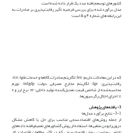
کشورهای توسعه‌یافته عدد یک قرار داده‌ شده است.
مدل برآورد‌شده برای بررسی فرضیه تأثیر رقابت‌پذیری بر صادرات به
این رابطه های شماره ۴ و ۵ است:
که در این معادلات داریم: lex: لگاریتم صادرات کالاها و خدمات فاوا؛ ico:
رقابت‌پذیری؛ lge: لگاریتم مخارج مصرفی دولت؛ infgdp: تورم
محاسبه‌شده از شاخص قیمت تعدیل‌کننده تولید داخلی؛ er: نرخ ارز و z
,ε: اجزای اخلال رگرسیون‌ها.
3- یافته‌های پژوهش
3-1- نتایج برآورد مدل‌ها
از جمله روش‌های اقتصادسنجی مناسب برای حل یا کاهش مشکل
درون‌زا‌بودن متغیرها، استفاده از روش گشتاورهای تعمیم‌یافته داده‌های
تابلویی پویاست. روش اقتصادسنجی که در اکثر مطالعات اقتصادی (از