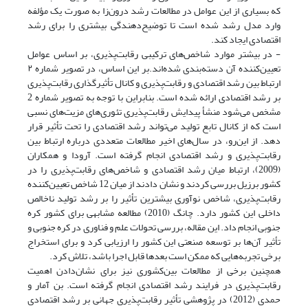
که بسیاری از این عوامل در مطالعات رشد درون‌زا به صورت یک مؤلفه
وارد مدل رشد شده است تا توضیح‌دهندگی بیشتری را برای رشد
اقتصادی ایجاد کند.
- در بیشتر موارد شاخص‌های ترکیبی رقابت‌پذیری، بر اساس عوامل
تعیین‌کننده آن دسته‌بندی شده‌اند.بر این اساس، در تصویر شماره ۲
ارتباط بین رشد اقتصادی و رقابت‌پذیری و کانال تأثیرگذاری رقابت‌پذیری
بر رشد اقتصادی ارائه شده است. بنابراین با توجه به تصویر شماره 2
مشخص می‌شود منشأ پیدایش رقابت‌پذیری تئوری‌های مزیت‌های نسبی
است که از کانال تابع تولید می‌تواند رشد اقتصادی را تحت تأثیر قرار
دهد. از این‌رو، در سال‌های اخیر مطالعات متعددی درباره ارتباط بین
رقابت‌پذیری و رشد اقتصادی انجام گرفته است. آرودا و همکاران
(2009)، ارتباط میان رشد اقتصادی و شاخص‌های رقابت‌پذیری را در
کشور برزیل بررسی کردند و نشان دادند از میان 12 شاخص تعیین‌کننده
رقابت‌پذیری، شاخص نوآوری بیشترین تأثیر را بر رشد تولید ناخالص
داخلی این کشور دارد. چانگ (2010) مطالعه مشابهی برای کشور کره
جنوبی انجام داد. این مقاله، بررسی تحولات علم و فناوری در کره جنوبی و
تأثیر آن‌ها بر توسعه صنعتی این کشور را ارزیابی کرد و برای استخراج
برخی تجربه‌هایی که ممکن است بعدها قابل اجرا باشد، تلاش کرد.
همچنین برخی از مطالعات بین‌کشوری نیز برای نشان‌دادن اهمیت
رقابت‌پذیری در فرایند رشد اقتصادی انجام گرفته است. بن آمار و
حمدی (2012) در پژوهشی تأثیر رقابت‌پذیری جهانی بر رشد اقتصادی