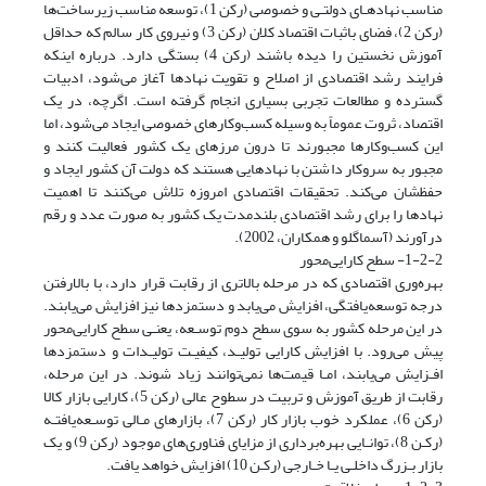
مناسب نهادهـای دولتـی و خصوصی (رکن 1)، توسعه مناسب زیرساخت‌ها
(رکن 2)، فضای باثبات اقتصاد کلان (رکن 3) و نیروی کار سالم که حداقل
آموزش نخستین را دیده باشند (رکن 4) بستگی دارد. درباره اینکه
فرایند رشد اقتصادی از اصلاح و تقویت نهادها آغاز می‌شود، ادبیات
گسترده و مطالعات تجربی بسیاری انجام گرفته است. اگرچه، در یک
اقتصاد، ثروت عموماً به وسیله کسب‌وکارهای خصوصی ایجاد می‌شود، اما
این کسب‌وکارها مجبورند تا درون مرزهای یک کشور فعالیت کنند و
مجبور به سروکار داشتن با نهادهایی هستند که دولت آن کشور ایجاد و
حفظشان می‌کند. تحقیقات اقتصادی امروزه تلاش می‌کنند تا اهمیت
نهادها را برای رشد اقتصادی بلندمدت یک کشور به صورت عدد و رقم
درآورند (آسماگلو و همکاران، 2002).
1-2-2- سطح کارایی‌محور
بهره‌وری اقتصادی که در مرحله بالاتری از رقابت قرار دارد، با بالا‌رفتن
درجه توسعه‌یافتگی، افزایش می‌یابد و دستمزدها نیز افزایش می‌یابند.
در این مرحله کشور به سوی سطح دوم توسـعه، یعنـی سطح کارایی‌محور
پیش می‌رود. با افزایش کارایی تولیـد، کیفیـت تولیـدات و دستمزدها
افـزایش می‌یابند، امـا قیمت‌ها نمی‌توانند زیاد شوند. در این مرحله،
رقابت از طریق آموزش و تربیت در سطوح عالی (رکن 5)، کارایی بازار کالا
(رکن 6)، عملکرد خوب بازار کار (رکن 7)، بازارهای مـالی توسـعه‌یافتـه
(رکـن 8)، توانـایی بهره‌برداری از مزایای فناوری‌های موجود (رکن 9) و یک
بازار بـزرگ داخلـی یـا خـارجی (رکـن 10) افزایش خواهد یافت.