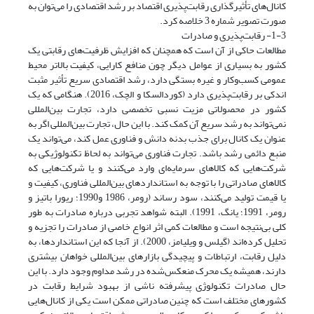
کانال‌های تأثیرگذاری رقابت‌پذیری اقتصاد بر رشد اقتصادی را می‌توان به
صورت تصویر شماره 3 خلاصه کرد.
1-3- رقابت‌پذیری و صادرات
مطالعات حاکی از آن است که همچنان که افزایش ظرفیت‌های رقابتی یک
کشور به بسیاری از عوامل دیگر چون منافع کارایی، کیفیت بالاتر محیط
عمومی کسب‌وکار و غیره بستگی دارد، رشد اقتصادی سریع تأثیر مثبت
اندکی بر رقابت‌پذیری دارد (کوردالسکا و الچک، 2016). هنگامی که یک
کشور در محصولاتی مزیت نسبی تخصصی دارد، تجارت بین‌المللی
نمی‌تواند به رشد سریع آن کمک کند. با این حال، تجارت بین‌المللی اگر به
عنوان یک کانال برای جذب بدنه دانش و فناوری عمل کند، می‌تواند یک
منبع دائمی رشد باشد. تجارت فناوری می‌تواند به لحاظ تکنولوژیکی به
شرکت‌هایی که کالاهای سرمایه‌ای وارد می‌کنند و یا شرکت‌هایی که
کالاهای صادراتی را با توجه به استانداردهای بین‌المللی فناوری، کیفیت و
یا قیمت تولید می‌کنند، سود رساند (رومر، 1986 و1990؛ ریورا باتیز و
رومر، 1991؛ یانگ، 1991). البته شواهد تجربی درباره صادرات به طور
کلی بی‌نتیجه است و مطالعات کمی اثر انواع خاصی از صادرات را تجزیه و
تحلیل کرده‌اند (گیلس و ویلیامز، 2000). از آنجا که این استانداردها، به
دلیل رقابت، ارتباطات و پیچیدگی بازارهای بین‌المللی خواهان بیشتری
دارند، همیشه یک محرک منعکس‌شده در رشد مداوم وجود دارد. با این
حال صادرات تکنولوژی پیشرفته ناشی از بهبود شرایط رقابت در
کشورهای مختلف است که چنین صادراتی ممکن است یکی از کانال‌هایی