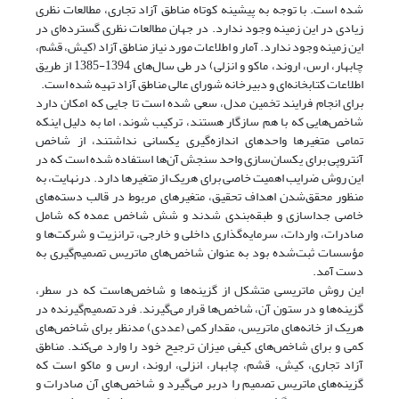
شده است. با توجه به پیشینه کوتاه مناطق آزاد تجاری، مطالعات نظری
زیادی در این زمینه وجود ندارد. در جهان مطالعات نظری گسترده‌ای در
این زمینه وجود ندارد. آمار و اطلاعات مورد نیاز مناطق آزاد (کیش، قشم،
چابهار، ارس، اروند، ماکو و انزلی) در طی سال‌های 1394-1385 از طریق
اطلاعات کتابخانه‌ای و دبیرخانه شورای عالی مناطق آزاد تهیه شده است.
برای انجام فرایند تخمین مدل، سعی شده است تا جایی که امکان دارد
شاخص‌هایی که با هم سازگار هستند، ترکیب شوند، اما به دلیل اینکه
تمامی متغیرها واحدهای اندازه‌گیری یکسانی نداشتند، از شاخص
آنتروپی برای یکسان‌سازی واحد سنجش آن‌ها استفاده شده است که در
این روش ضرایب اهمیت خاصی برای هریک از متغیرها دارد. درنهایت، به
منظور محقق‌شدن اهداف تحقیق، متغیرهای مربوط در قالب دسته‌های
خاصی جداسازی و طبقه‌بندی شدند و شش شاخص عمده که شامل
صادرات، واردات، سرمایه‌گذاری داخلی و خارجی، ترانزیت و شرکت‌ها و
مؤسسات ثبت‌شده بود به عنوان شاخص‌های ماتریس تصمیم‌گیری به
دست آمد.
این روش ماتریسی متشکل از گزینه‌ها و شاخص‌هاست که در سطر،
گزینه‌ها و در ستون آن، شاخص‌ها قرار می‌گیرند. فرد تصمیم‌گیرنده در
هریک از خانه‌های ماتریس، مقدار کمی (عددی) مد‌نظر برای شاخص‌های
کمی و برای شاخص‌های کیفی میزان ترجیح خود را وارد می‌کند. مناطق
آزاد تجاری، کیش، قشم، چابهار، انزلی، اروند، ارس و ماکو است که
گزینه‌های ماتریس تصمیم را دربر می‌گیرد و شاخص‌های آن صادرات و