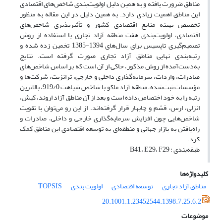
مناطق ضرورت یافته و به همین دلیل اولویت‌بندی شاخص‌های اقتصادی
این مناطق اهمیت زیادی دارد. به همین دلیل در این مقاله به منظور
تخصیص بهینه منابع اقتصادی کشور و تأثیرپذیری شاخص‌های
اقتصادی، اولویت‌بندی هفت منطقه آزاد تجاری با استفاده از روش
تصمیم‌گیری تاپسیس برای سال‌های 1394-1385 تخمین زده شده و
رتبه‌بندی نهایی مناطق آزاد تجاری صورت گرفته است. نتایج
به‌دست‌آمده از روش مذکور، حاکی از آن است که بر اساس شاخص‌های
صادرات، واردات، سرمایه‌گذاری داخلی و خارجی، ترانزیت، شرکت‌ها و
مؤسسات ثبت‌شده، منطقه آزاد ماکو با شاخص شباهت 919/0، بالاترین
رتبه را به خود اختصاص داده است و بعد از آن مناطق آزاد اروند، کیش،
انزلی، ارس، قشم و چابهار قرار گرفته‌اند. از این رو می‌توان با تقویت
شاخص‌هایی چون افزایش سرمایه‌گذاری خارجی و داخلی، صادرات و
راه‌یافتن به بازار جهانی و منطقه‌ای به توسعه اقتصادی این مناطق کمک
کرد.
طبقه‌بندی : B41، E29، F29
کلیدواژه‌ها
مناطق آزاد تجاری
توسعه اقتصادی
اولویت بندی
TOPSIS
20.1001.1.23452544.1398.7.25.6.2
موضوعات