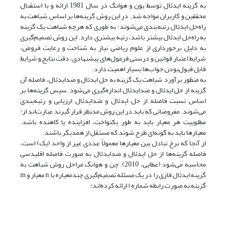
به گزینه ایدئال توسط یون و هوانگ در سال 1981 ارائه و با استقبال
محققین و کاربران مواجه شد. در این روش گزینه‌ها بر اساس شباهت به
راه‌حل ایدئال رتبه‌بندی می‌شوند؛ به طوری که هرچه شباهت یک گزینه
به راه‌حل ایدئال بیشتر باشد، رتبه بیشتری دارد. این روش تصمیم‌گیری
به دلیل برخورداری از علوم ریاضی نیاز به شناخت و رعایت فروض،
شرایط اعتبار قوانین و درستی فرمول‌های پیشنهادی، دقت نتایج و شرایط
قابل قبول‌بودن جواب‌ها بسیار اهمیت دارد.
به منظور برآورد شباهت یک گزینه به حل ایدئال و ضد‌ایدئال، فاصله آن
گزینه از حل ایدئال و ضد‌ایدئال اندازه‌گیری می‌شود. سپس گزینه‌ها بر
اساس نسبت فاصله از حل ایدئال و ضدایدئال ارزیابی و رتبه‌بندی
می‌شوند. مفروضاتی که باید در این روش مدنظر قرار گیرند عبارت‌اند از:
مطلوبیت هر معیار باید به طور یکنواخت، افزاینده یا کاهنده باشد.
معیارها باید به گونه‌ای طرح شوند که مستقل از همدیگر باشند.
از آنجا که نرخ تبادل بین معیارها معمولاً عددی غیر از واحد (یک) است،
فاصله گزینه‌ها از حل ایدئال و ضدایدئال به صورت فاصله اقلیدسی
محاسبه می‌شود (عطایی، 2010). چن و هوانگ مراحل روش شباهت به
گزینه ایدئال فازی را در یک مسئله تصمیم‌گیری چند‌معیاره با n معیار و m
گزینه به صورت رابطه شماره ۱ ارائه کرده‌اند: