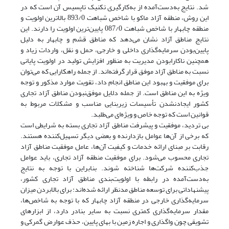
شد. نتایج به‌دست‌آمده از به‌کارگیری تکنیک تاپسیس آن است که در
این روش، منطقه آزاد ماکو با شاخص شباهت 893/0 بالاترین اولویت و
منطقه چابهار با شاخص شباهت 087/0 پایین‌ترین اولویت را دارند. این
نتایج مناطق آزاد نشان می‌دهد که مناطق قشم و چابهار به دلیل
پایین‌بودن سرمایه‌گذاری داخلی و خارجی، حمل و نقل، واردات زیاد و
همچنین ناکارا‌بودن مدیریت به منظور افزایش تولید در اولویت پایانی
نسبت به مناطق آزاد موفق قرار گرفته‌اند. از جمله راهکارایی که می‌توان
برای موفقیت و بهبود این مناطق انجام داد، تقویت موارد مذکور و توجه
ویژه به این مناطق است. از جمله دلایل موفق‌نبودن مناطق آزاد تجاری
کشور ایجاد‌نشدن تأسیسات زیربنایی مناسب و مشکلات مربوط به
قوانین است که توجه خاص و ویژه‌ای می‌طلبد.
بی تردید، موفقیت و پیشرفت مناطق آزاد تجاری بسته به شرایطی است
که برخی از آن‌ها عوامل بازدارنده و بعضی دیگر تسهیل‌کننده هستند.
رقابت بر مبنای ارائه خدمات و کیفیت آن‌ها، عامل موفقیت مناطق آزاد
تجاری محسوب می‌شود. برای موفقیت منطقه آزاد تجاری، باید عوامل
جذب‌کننده شرکت‌ها شناخته شوند. بنابراین با توجه به نتایج
به‌دست‌آمده در رابطه با اولویت‌بندی مناطق آزاد تجاری کشور،
پیشنهاداتی برای توسعه مناطق مدنظر ارائه شده‌اند: برای بالا‌بردن میزان
سرمایه‌گذاری خارجی در منطقه آزاد چابهار که با توجه به شاخص‌ها،
مقدار سرمایه‌گذاری کمتری نسبت به سایر بنادر دارد، از ابزار‌های
تشویقی چون واگذاری و اجاره زمین با بهای پایین، حذف عوارض گمرکی و