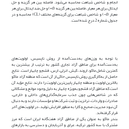
انجام و شاخص شباهت محاسبه می‌شود. فاصله بین هر گزینه و حل
ایدئال برای هر معیار، فاصله بین هر گزینه (d+) و حل ضد ایدئال برای هر
معیار (d-) و شاخص شباهت برای گزینه‌های مختلف (CL) محاسبه و در
جدول شماره 2 درج شده است.
با توجه به وزن‌های به‌دست‌آمده از روش تاپسیس، اولویت‌های
به‌دست‌آمده برای مناطق آزاد تجاری کشور به ترتیب از بیشترین به
کمترین شامل ماکو، اروند، کیش، انزلی، ارس، قشم و چابهار است. نتایج
حاصل از به‌کارگیری روش تاپسیس حاکی از آن است که منطقه آزاد ماکو
بالاترین اولویت و منطقه چابهار پایین‌ترین اولویت را دارند. نتایج مؤید آن
است که مناطق آزاد قشم و به‌ویژه چابهار به دلیل وجود موانع و مشکلاتی
که در شاخص‌هایی چون جذب سرمایه‌گذاری‌های داخلی و خارجی،
صادرات و واردات، ترانزیت و ثبت شرکت‌ها و مؤسسات دارند و به دنبال
آن نبود مدیریت صحیح و کارا به منظور افزایش تولید، در اولویت‌های آخر
قرار گرفته‌اند.
بندر ماکو به عنوان یکی از مناطق آزاد هفت‌گانه ایران است که مرز
مشترک با سه کشور ترکیه، عراق و آذربایجان و دسترسی به بازارهای