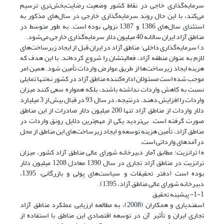
سرمایه‌گذاری خاجی در نقاط کشور وضعیت رضایت‌بخش‌تری ترسیم
می‌کند، با این حال روند سرمایه‌گذاری خارجی در سال‌های مذکور به
استثنای سال‌های 1386 و 1387 نزولی بوده است. به طور متوسط در
مناطق آزاد ایران سالانه 40 میلیون دلار سرمایه‌گذاری خارجی می‌شود.
د) سرمایه‌گذاری داخلی: مناطق آزاد در ایران قبل از ایجاد زیرساخت‌های
لازم به عنوان منطقه آزاد، فعالیتشان را شروع کرده‌اند. با این هدف که
هزینه ایجاد زیرساخت‌ها از طریق عوارض واردات تأمین شود. همین امر
موجب شده است مسئولان اداره‌کننده مناطق آزاد در کشور نه‌تنها تمایلی
نسبت به کاهش واردات نداشته باشند، بلکه همواره سعی کنند میزان
واردات را افزایش دهند. درنتیجه، در سال 93 در قبال بیش از 3 میلیارد
دلار واردات از مناطق آزاد تنها 200 میلیون دلار صادرات از این مناطق
صورت گرفته است. بی‌تردید یکی از مهم‌ترین دلایل رونق واردات در
مناطق آزاد، تأمین هزینه توسعه و ایجاد زیرساخت‌های این مناطق از محل
درآمدهای وارداتی است.
ه) ترانزیت: مطابق آمار دبیرخانه شورای عالی مناطق آزاد کشور، میزان
ترانزیت در مناطق آزاد تجاری در سال 1390 معادل 1208 میلیون دلار
بوده است (دفتر تحقیقات و سیاست‌های پولی و بازرگانی، 1395،
دبیرخانه شورای عالی مناطق آزاد، 1395).
1-1- پیشینه تحقیق
اسفندیاری و همکاران (2008)، به مطالعه ارزیابی عملکرد مناطق آزاد
تجاری ایران و تأثیر آن در توسعه اقتصادی این مناطق با استفاده از