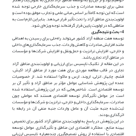
عملی برای توسعه صادرات و جذب سرمایه‌گذاری خارجی توجه شده
است که این توجه کاملاً بر اساس مبانی علمی و تجارب موفق بوده است و
اولویت‌بندی مناطق آزاد را تحت تأثیر قرار می‌دهد. بنابراین لازم است به
مناطقی که در اولویت پایین قرار گرفته‌اند توجه ویژه‌ای شود.
4- بحث و نتیجه‌گیری
توسعه هفت منطقه آزاد کشور می‌تواند راه‌حلی برای رسیدن به اهدافی
مانند افزایش صادرات و کاهش واردات، جذب سرمایه‌گذاری‌های داخلی
و خارجی، افزایش ترانزیت و حمل‌و‌نقل و افزایش شرکت‌ها و مؤسسات
در مناطق آزاد تجاری باشد.
در این مقاله از تکنیک تاپسیس برای ارزیابی و اولویت‌بندی مناطق آزاد
تجاری در قالب مطالعه موردی برای هفت مورد از مناطق آزاد (کیش،
قشم، چابهار، انزلی، اروند، ارس و ماکو) استفاده شد. از خصوصیات
عمده این پژوهش شناسایی عوامل مؤثر بر مناطق آزاد و تأثیر آن بر
توسعه اقتصادی است. شاخص‌هایی که در این پژوهش استفاده شده
است جز عوامل تأثیرگذار توسعه اقتصادی هستند که عواملی چون
صادرات، سرمایه‌گذاری داخلی و خارجی، ترانزیت و شرکت‌ها و مؤسسات
ثبت‌شده جنبه مثبت آن و عامل واردات جنبه منفی آن در رابطه با
اثرگذاری بودند.
در این پژوهش در پاسخ به اولویت‌بندی مناطق آزاد کشور برای تخصیص
بهینه منابع، عملکرد اقتصادی این مناطق و تأثیرگذاری عوامل توسعه
اقتصادی با استفاده از روش تصمیم‌گیری چند‌معیاره تاپسیس ارزیابی