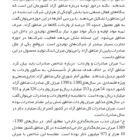
شده‌اند. نکته درخور توجه درباره مناطق آزاد کشورمان این است که
بنگاه‌های فعال صنعتی تنها بخش کوچکی از هزاران شرکت ثبت‌شده در
این مناطق را تشکیل می‌دهند. با بررسی آمارها در این حوزه می‌توان گفت
به طور معمول حدود 10 درصد از واردات کالاها در مناطق آزاد، صرف
تهیه مواد اولیه و دیگر مواد مورد نیاز بنگاه‌های تولیدی در داخل این
مناطق می‌شود. این مسئله نشان می‌دهد فعالیت شرکت‌ها در حوزه
تجارت بسیار بیشتر از شرکت‌‌های تولیدی است. درواقع یکی از علل
صادرات پایین از مناطق آزاد را می‌توان میزان اندک تولید محصول در این
مناطق دانست.
ب) میزان صادرات و واردات: درباره شاخص صادرات باید بیان کرد
مناطق آزاد بر خلاف هدف مد‌نظر از تأسیسشان، به سکوی واردات به
کشور تبدیل شده‌اند. مطابق آمار شورای عالی مناطق آزاد تجاری‌صنعتی و
ویژه اقتصادی، در سال‌های1380 تا 1390 میزان کل صادرات مناطق آزاد
کشور حدود 54 هزار و 353 میلیارد ریال و میزان واردات 326 هزار و 931
میلیارد ریال بوده است. با مقایسه ارقام واردات و صادرات می‌توان گفت
در سال‌های مذکور میزان واردات مناطق شش برابر مقدار صادرات بوده
است. میزان صادرات کل مناطق آزاد در کشور کمتر از یک میلیارد دلار در
سال صادرات است.
ج) میزان جذب سرمایه‌گذاری خارجی: مطابق آمار، در سال‌های 1390-
1389 میزان سرمایه‌گذاری خارجی انجام‌شده در کل مناطق کشور معادل
10 هزار و 975 میلیون دلار بوده است. مقایسه این شاخص با میزان