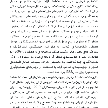
داده‌های ترکیبی در سه منطقه آزاد کیش، قشم و چابهار
پرداخته‌اند.نتایج حاکی از آن است که آزمون حداقل مربعات وزنی، حاکی
از آن است که افزایش در متغیرهای هزینه‌های جاری و عمرانی با سه
وقفه تأخیری، سرمایه‌گذاری داخلی و خارجی و درآمدهای عمومی تأثیر
مثبت و معنی‌داری بر توسعه صادرات و درآمد ارزی این سه منطقه داشته
و به جذب درآمد ارزی این مناطق کمک شایانی کرده است. رهنورد
(2011)، عوامل مؤثر بر عملکرد مناطق آزاد تجاری‌صنعتی ایران را بررسی
کرده است. نتایج نشان می‌دهد 49 درصد از تغییرپذیری در عملکرد
مناطق آزاد تجاری از پنج عامل الزامات اجرایی و خط مشی‌گذاری، عوامل
محیطی، شفاف‌سازی قوانین و مقررات، جهت‌گیری استراتژیک و
سازوکارهای تأمین مالی نشئت می‌گیرد. افتخاری و همکاران (2009) به
مطالعه ارزیابی و اولویت‌بندی مناطق آزاد تجاری ایران با استفاده از روش
تصمیم‌گیری چندشاخصه به تخصیص هرچه بهینه‌تر منابع اقتصادی
کشور و اولویت‌بندی مناطق آزاد با استفاده از روش‌های تصمیم‌گیری
چندمتغیره برای سال1383 پرداخته است.
نتایج به‌دست‌آمده از ترکیب روش‌های مذکور حاکی از آن است که منطقه
آزاد کیش بالاترین رتبه را داشته است و پس از آن به ترتیب مناطق آزاد
قشم و چابهار قرار دارند. الله‌زیاری و همکاران (2010)، پژوهشی با عنوان
«نقش منطقه آزاد چابهار در توسعه منطقه‌ای استان سیستان و
بلوچستان» انجام داده‌اند. نتایج این پژوهش نشان داد فقدان
سازمان‌های اجرایی و نداشتن مدیریت صحیح و کارا، انعطاف‌ناپذیری در
قوانین و مقررات مربوط به سرمایه‌گذاری‌های خارجی در منطقه آزاد