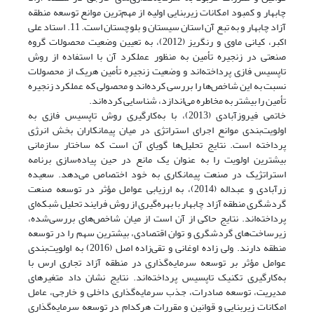
چابهار و کمبود امکانات زیربنایی اولیه از مهم‌ترین موانع توسعه منطقه
آزاد چابهار و به تبع آن استان سیستان و بلوچستان است. 11. استاد علی
اکبر، کیانی ماوی و رنگریز (2012)، به تعیین وضعیت محصولات گروه
صنعتی در زنجیره تأمین به منظور عملکرد آن با استفاده از روش
تاپسیس فازی پرداخته‌اند و وضعیت زنجیره تأمین هریک از محصولات
نسبت به این شاخص‌ها را بررسی کرده‌اند و محصولی که عملکرد زنجیره
تأمین را بیشتر به مخاطره می‌اندازد، شناسایی کرده‌اند.
خاتمی فیروز‌آبادی (2013)، با به‌کارگیری روش تاپسیس فازی به
اولویت‌بندی موانع اجرای استراتژی در میان پیمانکاران بخش انرژی
پرداخته است. نتایج تحلیل‌ها گویای آن است که ساختار سازمانی
بیشترین اولویت را به عنوان یک مانع در حین پیاده‌سازی برنامه
استراتژیک در صنعت پیمانکاری به خود اختصاص می‌دهد. سعیده
زرآبادی و عبداله (2014)، به ارزیابی عوامل مؤثر در توسعه صنعت
گردشگری منطقه آزاد چابهار با بهره‌گیری از روش فرایند تحلیل شبکه‌ای
پرداخته‌اند. نتایج حاکی از آن است از میان شاخص‌های بررسی‌شده،
زیرساخت‌های گردشگری و توان اقتصادی، بیشترین سهم را در توسعه
منطقه دارند. ولی زاده اوغانی و تقی‌زاده اصل (2016) به اولویت‌بندی
عوامل مؤثر بر توسعه سرمایه‌گذاری در منطقه آزاد تجاری ارس با
به‌کارگیری تکنیک تاپسیس پرداخته‌اند. نتایج نشان داد متغیرهای
مدیریت، توسعه صادرات، جذب سرمایه‌گذاری داخلی و خارجی، عامل
امکانات زیربنایی و قوانین و مقررات هر‌کدام در توسعه سرمایه‌گذاری