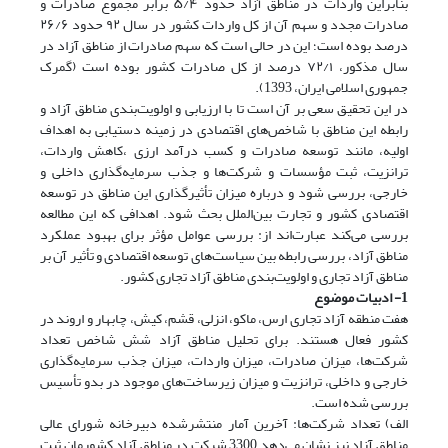
بنابراین واردات در مناطق آزاد حدود ۵/۴ برابر مجموع صادرات و
صادرات مجدد و سهم آن از کل واردات کشور در سال ۹۲ حدود ۲۶/۶
درصد بوده است؛ این در حالی است که سهم صادرات از مناطق آزاد در
سال مذکور، ۷۲/۱ درصد از کل صادرات کشور بوده است (گمرک
جمهوری اسلامی ایران، 1393).
در این تحقیق سعی بر آن است تا با ارزیابی و اولویت‌بندی مناطق آزاد و
رابطه این مناطق با شاخص‌های اقتصادی در زمینه دستیابی به اهداف
اولیه، مانند توسعه صادرات و کسب درآمد ارزی ،کاهش واردات،
ترانزیت، ثبت مؤسسات و شرکت‌ها و جذب سرمایه‌گذاری داخلی و
خارجی، بررسی شود و درباره میزان تأثیرگذاری این مناطق در توسعه
اقتصادی کشور و تجارت بین‌الملل بحث شود. اهدافی که این مطالعه
بررسی می‌کند عبارت‌اند از: بررسی عوامل مؤثر برای بهبود عملکرد
مناطق آزاد، بررسی رابطه بین سیاست‌های توسعه اقتصادی و تأثیر آن بر
مناطق آزاد تجاری و اولویت‌بندی مناطق آزاد تجاری کشور.
1- ادبیات موضوع
هفت منطقه آزاد تجاری ارس، ماکو، انزلی، قشم، کیش، چابهار و اروند در
کشور فعال هستند. برای تحلیل مناطق آزاد شش شاخص تعداد
شرکت‌ها، میزان صادرات، میزان واردات، میزان جذب سرمایه‌گذاری
خارجی و داخلی، ترانزیت و میزان زیرساخت‌های موجود در بدو تأسیس
بررسی شده است.
الف) تعداد شرکت‌ها: آخرین آمار منتشر‌شده دبیرخانه شورای عالی
مناطق آزاد نیز نشان می‌دهد 3300 شرکت در مناطق آزاد کشورمان ثبت