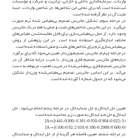
واردات، سرمایه‌گذاری داخلی و خارجی، ترانزیت و شرکت و مؤسسات
ثبت‌شده است که برای تمامی این شاخص‌ها جز شاخص واردات، جنبه
مثبت آن در نظر گرفته شده است.
در مرحله سوم، تشکیل ماتریس تصمیم بی‌­مقیاس شده نُرم صورت
می‌گیرد. در این ماتریس شاخص‌های مثبت و منفی با هم در یک ماتریس
وجود دارد. از عمل بی‌مقیاس‌سازی برای قابل مقایسه‌شدن مقیاس‌های
مختلف اندازه‌گیری استفاده شده است. در این پژوهش از روش
بی‌مقیاس‌سازی نُرم برای شاخص‌های مثبت و منفی استفاده شده است.
در مرحله چهارم، ماتریس تصمیم وزن‌دار تعیین می‌شود که برای برآورد
درایه‌های ماتریس تصمیم فازی وزن‌دار، با ضرب درایه متناظر آن در
ماتریس تصمیم فازی بی‌مقیاس‌شده در ضریب اهمیت مربوطه به دست
می‌آید. بر این اساس، ماتریس تصمیم بی‌مقیاس‌شده وزن‌دار تشکیل
می‌شود که در جدول شماره 1 آورده شده است.
تعیین حل ایدئال و حل ضد‌ایدئال در مرحله پنجم انجام می‌شود. حل
ایدئال و حل ضد ایدئال به صورت زیر محاسبه شده است:
A*‌=‌](441/0,300/ 0 ,301/0 ,950/0 ,904/0 ,022/3 )[
A-‌=‌](100/0, 92/2, 010/0, 100/0, 2000/0, 600/0)[
در مرحله ششم، تعیین فاصله هر گزینه از از حل ایدئال و ضدایدئال