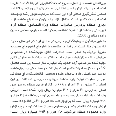
بین‌المللی هستند و عامل تسریع‌کننده (کاتالیزور) ارتباط اقتصاد ملی با
اقتصاد جهانی‌اند (رکن الدین افتخاری، مجدانی تهرانی و رازینی، 2009).
اساس شکل‌گیری مناطق آزاد این است که سرمایه، موتور رشد و توسعه
اقتصادی یک کشور است. مناطق آزاد را می‌توان به انواع منطقه آزاد
تجاری، منطقه پردازش صادرات، منطقه ویژه اقتصادی، منطقه آزاد
توریستی و منطقه آزاد شرکت‌ها تقسیم کرد (اسفندیاری، مقدس حسین
زاده و دلاوری، 2008).
به طور میانگین سرمایه‌گذاری خارجی در مناطق آزاد در هر سال حدود
40 میلیون دلار است. این آمار در مقاسیه با آمار‌های کشورهای همسایه
تقریباً نزدیک به صفر است. صادرات کالای تولید‌شده در مناطق را
می‌توان ملاک میزان تولید قرار داد. حداکثر صادرات یا به عبارتی کالای
تولید‌شده در مناطق آزاد حدود یک میلیارد دلار است؛ این عدد معادل
5/2 درصد کل صادرات کشور است. واردات در سه بخش از طریق منطقه
به سرزمین اصلی، واردات مواد اولیه و همچنین کالاهایی که برای مصارفی
غیر از عملیات تولید وارد منطقه می‌شوند، بررسی شده‌اند. بر این
اساس، ۲ میلیون و ۱۲۴ هزار و ۶۶۸ تن کالا از طریق منطقه به سرزمین
اصلی به ارزش ۴۱ هزار و ۳۰۲ میلیارد ریال وارد شده است. ارزش
واردات مواد اولیه برای مصرف در واحدهای تولیدی منطقه نیز ۲ هزار و
۷۰۸ میلیارد ریال است که برای واردات ۱۱۸ هزار و ۳۱۱ تن کالا بوده است.
ارزش واردات کالاهایی که برای مصارفی غیر از عملیات تولید و پردازش
وارد محدوده منطقه می‌شود، ۳۸ هزار و ۷۹۴ میلیارد ریال است؛