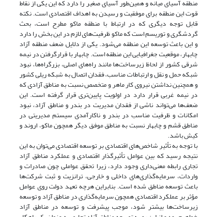
منطقه آسیای میانه و همین‌طور آسیای صغیر را دارد که این یکی از نقاط
قوت این منطقه برای موفقیت و رسیدن به اهداف اقتصادی است. نکته
قابل توجه دیگری که در ارتباط با منطقه ماکو مطرح است، بحث
گردشگری و توریسم است که ماکو ظرفیت‌های لازم در این بخش را دارد
و این باعث توسعه این منطقه می‌شود. یکی از دلایل ضعف منطقه آزاد
چابهار، موقعیت جغرافیایی این منطقه است. چابهار با قرارگرفتن در نیمه
شرقی کشور از لحاظ زیرساخت‌ها مانند راه‌های اصلی، بزرگراه‌ها، نبود
شبکه حمل و نقل و ارتباطات مناسب، فقدان اتصال به شبکه ریلی کشور
و همچنین نداشتن نیروی کار ماهر و متخصص نسبت به مناطق آزادی که
در نیمه غربی قرار دارد در اولویت پایین‌تری قرار گرفته است. این
ضعف‌ها می‌تواند ناشی از فقدان مدیریت در بندر و مناطق آزاد، نبود
امکانات و ظرفیت مناسب در بندر و ناکارآمدی سیستم مدیریتی در
مناطق قشم و چابهار نسبت به مناطق موفق دیگر همچون ماکو، اروند و
کیش باشد.
با توجه به تأثیر شاخص‌های اقتصادی بر توسعه اقتصادی می‌توان به این
نتیجه رسید که بین عوامل تأثیرگذار اقتصادی و عملکرد مناطق آزاد
تجاری رابطه معنی‌داری وجود دارد، زیرا تحقق عواملی چون صادرات و
واردات، سرمایه‌گذاری‌های داخلی و خارجی، ترانزیت و ثبت شرکت‌ها
باعث توسعه مناطق شده است. بنابراین هرچه تعهد دولت روی عوامل
مؤثر بر عملکرد اقتصادی همچون سرمایه‌گذاری در مناطق آزاد و توسعه
زیرساخت‌ها بیشتر شود، موجب پیشرفت و توسعه در مناطق آزاد
خواهیم بود و از این رو به توسعه مناطق آزاد تجاری به عنوان یک راهکار