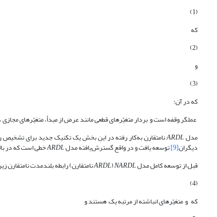
(1)
که
(2)
و
(3)
که در آن:
عملگر وقفه است و بردار متغیّرهای قطعی مانند عرض از مبدأ، متغیّرهای مجازی ، 
مدل
ARDL
نامتقارن به‌کار رفته در این بخش یک تکنیک جدید برای تشخیص رو
دیگران
[9]
توسعه یافت و در واقع گسترش‌یافته مدل
ARDL
خطی است که در بال
قبل از توسعه کامل مدل
NARDL
(
ARDL
نامتقارن) رابطه بلندمدت نامتقارن زیر 
(4)
که و متغیّرهای انباشته از مرتبه یک هستند و