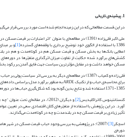
1. پیشینه‌ی تاریخی
در این قسمت مطالعاتی که در این زمینه انجام شده است مورد بررسی قرار می
گیر
علی اکبر قلی
زاده (1391) در مطالعه
ای با عنوان "اثر اعتبارات بر قیمت مسکن در ا
1386 با استفاده از الگوی خود توضیح برداری با وقفه
های گسترده
[1]
و بر مبنای
اعطایی بانک
ها به بخش مسکن و قیمت مسکن هم در کوتاه
مدت و هم در بلند
کشش
های برآورد شده حکایت از تفاوت میزان اثرگذاری متغیّرها در دوره
های ا
مسکن خواهد داشت و در مقابل مؤثرترین سیاست جهت فایق آمدن بر رکود بخش
قلی زاده و کمیاب (1387) در مطالعه
ای دیگر به بررسی اثر سیاست پولی بر حباب
برای محاسبه‌ی حباب و از تکنیک
ARDL
به منظور برآورد مدل براساس داده
های 
1371-1385 استفاده شد و نتایج بدین گونه بود که شکل
گیری حباب
ها در دوره
ه
کنستانتینوس کاتراکلیدیس
[2]
و دیگران (2012)، در مقاله
ای تحت عنوان "چه ع
آورد. در این پژوهش با استفاده از متغیّرهای کلان اقتصادی سعی در تعیین عو
تأثیر زیادی بر قیمت مسکن چه در بلندمدت و چه در کوتاه
مدت می
گذارند.
اسچکر
[3]
(2007)؛ در پژوهشی به بررسی وجود حباب قیمت مسکن در شهر هامبولد ایالات متحده می
دوره‌ی