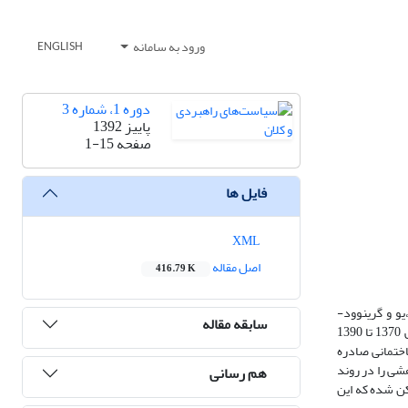
ورود به سامانه
ENGLISH
دوره 1، شماره 3
پاییز 1392
صفحه
1-15
فایل ها
XML
اصل مقاله
416.79 K
متقارن پیشنهاد شده توسط شاین ،یو و گرینوود-
سابقه مقاله
نیمو(2011)پرداخته است. برای این منظور از داده های 9 استان: تهران، گیلان،مازندران،آذربایجان شرقی، خوزستان، فارس، اصفهان، همدان و زنجان در بازه ی زمانی 1370 تا 1390
اختمانی صادره
شی را در روند
هم رسانی
کن شده که این