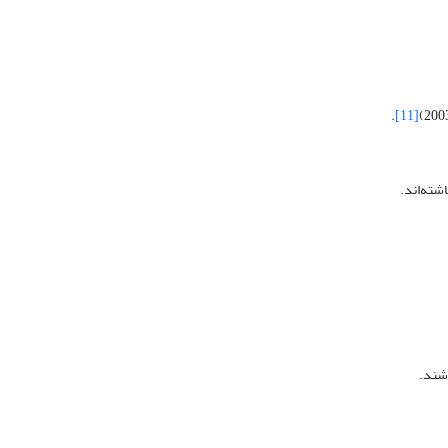
.
[11]
شته‌اند.