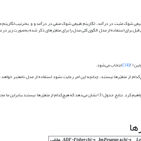
طبیعی شوک مثبت در درآمد، لگاریتم طبیعی شوک منفی در درآمد و و به‌ترتیب لگاریتم ط
ل برای استفاده از مدل الگوی کلی مدل را برای متغیّرهای ذکر شده به‌صورت زیر در نظ
ین ( )
[14]
انتخاب می‌شود.
برای بررسی این مهم از آزمون ریشه واحدDickey and Fuller (1979) استفاده خواهیم کرد. نتایج جدول (1) نشان می‌دهد که هیچ‌کدام از متغیّرها نیست
Le
Im,Pesaran & chi-s
ADF-Fisher chi-s
مانایی