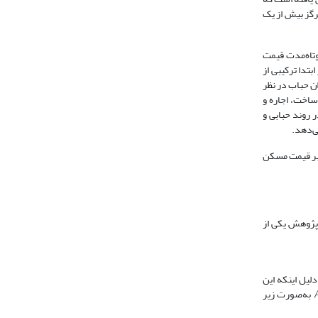
زایش یافته در حالی که این نسبت از 1989 تا 2002 هرگز بیش از یک
کوتاه‌مدت قیمت
قرار داده است. برای این امر ابتدا ترکیبی از
ن حباب در نظر
ساخت، اجاره و
ل در روند حبابی و
ی‌دهد.
 بر قیمت مسکن
در این پژوهش یکی از
لیل اینکه این
به‌صورت زیر