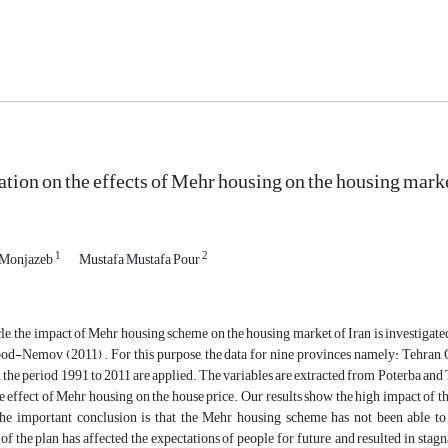
ation on the effects of Mehr housing on the housing marke
1
2
Monjazeb
Mustafa Mustafa Pour
le, the impact of Mehr housing scheme on the housing market of Iran is investiga
d-Nemov (2011) . For this purpose, the data for nine provinces namely: Tehran, G
 the period 1991 to 2011 are applied. The variables are extracted from Poterba and 
e effect of Mehr housing on the house price. Our results show the high impact of t
 the important conclusion is that the Mehr housing scheme has not been able to
f the plan has affected the expectations of people for future, and resulted in stagn