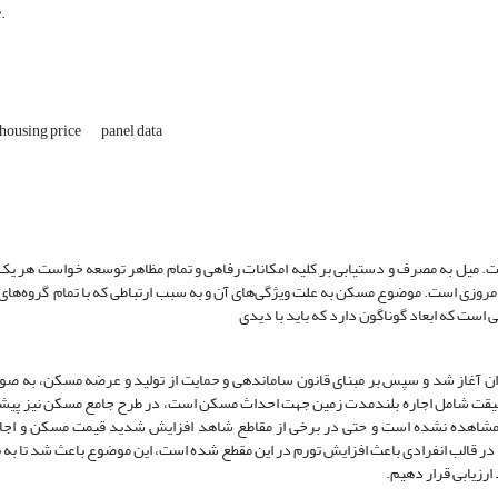
.
housing price
panel data
ت. میل به مصرف و دستیابی بر کلیه امکانات رفاهی و تمام مظاهر توسعه خواست هر یک ا
امروزی است. موضوع مسکن به علت ویژگی
های آن و به سبب ارتباطی که با تمام گروه
های 
است که ابعاد گوناگون دارد که باید با دیدی
هر در ابتدا در قالب بند د تبصره 6 قانون بودجه سال 1386 در ایران آغاز شد و سپس بر مبنای قانون ساماندهی و حمایت از تولید و عرضه م
 حقیقت شامل اجاره بلندمدت زمین جهت احداث مسکن است، در طرح جامع مسکن نیز پیش
 در قالب انفرادی باعث افزایش تورم در این مقطع شده است، این موضوع باعث شد تا ب
ارزیابی قرار دهیم.