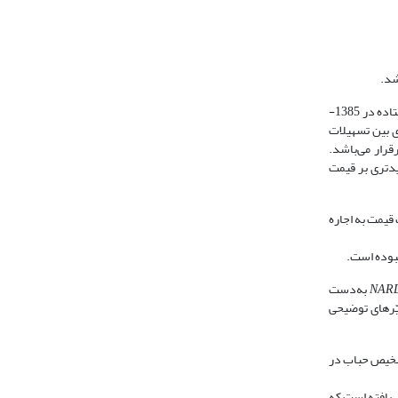
شد.
ها بر قیمت مسکن با توجه ویژه بر آخرین شوک اتفاق افتاده در 1385-
 بین تسهیلات
قرار می
باشد.
دتری بر قیمت
قیمت به اجاره
بوده است.
NAR
به
دست
یّرهای توضیحی
شخیص حباب در
ه 2002 تا دسامبر 2004 متوسط رشد قیمت مسکن 72 درصد معادل 750/113 دلار افزایش یافته است که