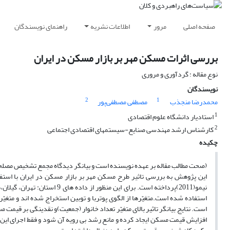
صفحه اصلی
مرور
اطلاعات نشریه
راهنمای نویسندگان
بررسی اثرات مسکن مهر بر بازار مسکن در ایران
نوع مقاله : گردآوری و مروری
نویسندگان
2
1
محمدرضا منجذب
مصطفی مصطفی‌پور
1
استادیار دانشگاه علوم اقتصادی
2
کارشناس ارشد مهندسی صنایع-سیستمهای اقتصادی اجتماعی
چکیده
(صحت مطالب مقاله بر عهده نویسنده است و بیانگر دیدگاه مجمع تشخیص مصل
استفاده شده است.متغیّرها از الگوی پوتربا و توبین استخراج شده اند و متغ
است. نتایج بیانگر تاثیر بالای متغیّر تعداد خانوار (جمعیت)و نقدینگی بر قی
افزایش قیمت مسکن ایجاد کرده و مانع رشد بی رویه آن شود و فقط اجرای این 