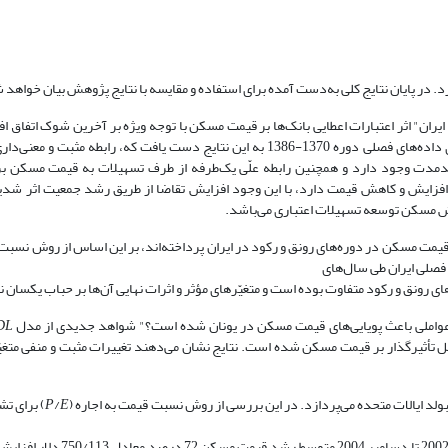
د. در پایان نتایج کلی به
دست آمده برای استفاده و مقایسه با نتایج پژوهش بیان خواهد 
یران" اثر اعتبارات اعطایی بانک
 داده
های فصلی دوره 1370-1386 به این نتایج دست یافت که، رابطه مثبت و معنی
داری
مدت وجود دارد و همچنین رابطه علّی یک
طرفه از طرف تسهیلات به قیمت مسکن بر
فزایش و کاهش قیمت دارد، با این وجود افزایش تقاضا از طریق رشد جمعیت اثر شدی
 مسکن توسعه تسهیلات اعتباری می
باشد.
 قیمت مسکن در دوره
های رونق و رکود در ایران پرداخته
اند، بر این اساس از روش نسبت 
فصلی ایران طی سال
های
ای رونق و رکود متفاوت بوده است و متغیّرهای مؤثر و اثرات نهایی آن
ها بر حباب یکسان ن
واملی باعث پویایی
های قیمت مسکن در یونان شده است؟" شواهد جدیدی از مدل
DL
امل تأثیرگذار بر قیمت مسکن شده است. نتایج نشان می
دهند تغییرات مثبت و منفی متغ
پردازد. در این بررسی از روش نسبت قیمت به اجاره (
E
/
P
) برای ت
1989-2004 استفاده می‌کند. نتایج نشان می‌دهد که در خلال سه سال از ژانوی