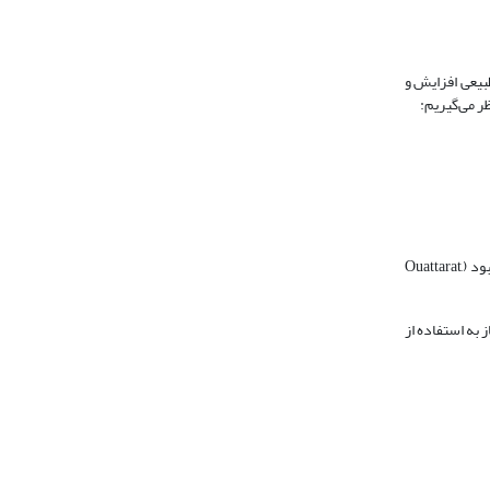
بیعی افزایش و
ر می‌گیریم:
در ابتدا لازم است مرتبه انباشتگی متغیّرها را بررسی کنیم تا مطمئن شویم هیچ‌کدام از متغیّرها نیستند، چنانچه این امر رعایت نشود استفاده از مدل نامعتبر خواهد بود (Ouattarat,
ند بنابراین ما مجاز به استفاده از