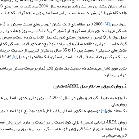
در این میان بیشترین سرعت رشد مربوط به سال 2004 می‌باشد. در سال‌های 2003 و 2004 نسبت
واحد کاهش یا افزایش نداشته است. از این مسأله می‌توان نتیجه گرفت که حباب 
سوئرنسن
[4]
(2006)؛ در مطالعه‌ای تحت عنوان "پویایی‌های قیمت مسکن؛ ب
مدل پوتربا و
Q
توبین را به‌عنوان مبنای تئوریک مدل انتخاب کرده است و سپس با
گرفته است. در این مطالعه متغیّرهای بنیادی توضیح‌دهنده‌ی قیمت مسکن که از 
متغیّرهای جمعیتی (جمعیت بین 15 تا 35 سال به‌عن
ریسک ترکیدن حباب، متغیّر قیمت اسمی مسکن با یک وقفه را در مدل
[5]
ECM
ل
نتایج فوق نشان می‌دهند که جمعیت یک متغیّر تأثیرگذار بر قیمت مسکن می‌باشد
در ایران ندارد.
2. روش تحقیق و ساختار مدل
ARDL
نامتقارن
با توجه به تعریف گرنجر و یوان در سال 02
روش‌های
تک معادله‌ای
[6]
موسوم به الگوی نامتقارن (غیرخطی) خودتوضیح با وقفه‌های توز
روش
ARDL
توانایی تخمین اجزای کوتاه‌مدت و درازمدت را دارد. این روش ه
مدل‌ها عموماً عاری از مشکلاتی چون خودهمبستگی سریالی و درون‌زایی هستند، ت
تعریف می‌شود.