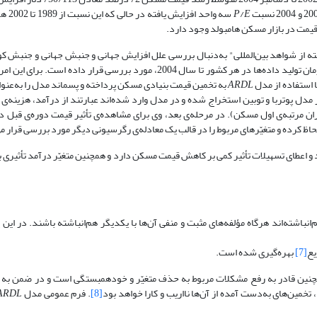
E
/
P
سه واحد اف
قیمت در بازار مسکن هامبولد وجود دارد.
رگرفته از شواهد بین‌المللی" به‌دنبال بررسی علل افزایش جهانی و جنبش جهانی و جنبش 
مسکن می‌باشد. وی بازار مسکن چهار کشور آمریکا، انگلیس، نروژ و هلند را از زمان تولید داده‌ها در هر کشور تا سال 2004، مورد بررسی 
 استفاده از مدل
ARDL
به تخمین قیمت بنیادی مسکن پرداخته و پسماند مدل را به‌عنوا
مدل پوتربا و توبین استخراج شده و در مدل وارد شده‌اند عبارتند از درآمد، هزینه‌ی 
وان تقریبی از جمعیت خریداران مرتبه‌ی اول مسکن). در مرحله‌ی بعد، وی برای مشاهده‌ی تأثیر قیمت دوره‌ی قب
حاظ کرده و متغیّرهای مربوط را در قالب یک معادله‌ی رگرسیونی دیگر مورد بررسی قرار م
 و اعطای تسهیلات تأثیر کمی بر کاهش قیمت مسکن دارد و همچنین متغیّر درآمد تأثیری
20، 2 سری زمانی به‌طور نامتقارن هم‌انباشته‌اند هرگاه مؤلفه‌های مثبت و منفی آن‌ها با یکدیگر هم‌انباشته باشند. 
یع
[7]
بهره‌گیری شده است.
مچنین قادر به رفع مشکلات مربوط به حذف متغیّر و خودهمبستگی است و در ضمن به د
خمین‌های به‌دست آمده از آن‌ها نااریب و کارا خواهد بود
[8]
. فرم عمومی مدل
ARDL