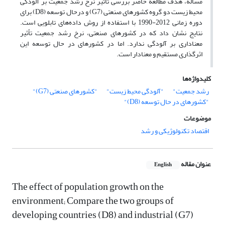
مساله، هدف مطالعه حاضر بررسی تأثیر نرخ رشد جمعیت بر آلودگی
محیط زیست دو گروه کشورهای صنعتی (
G7
) و درحال توسعه (
D8
) برای
دوره زمانی 2012-1990 با استفاده از روش داده‌های تابلویی است.
نتایج نشان داد که در کشورهای صنعتی، نرخ رشد جمعیت تأثیر
معناداری بر آلودگی ندارد. اما در کشورهای در حال توسعه این
اثر‌گذاری مستقیم و معنادار است.
کلیدواژه‌ها
رشد جمعیت"
"آلودگی محیط زیست"
"کشورهای صنعتی (G7)"
"کشورهای در حال توسعه (D8)"
موضوعات
اقتصاد تکنولوژیکی و رشد
عنوان مقاله
English
The effect of population growth on the
environment; Compare the two groups of
developing countries (D8) and industrial (G7)