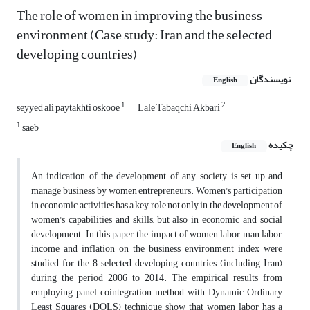
The role of women in improving the business
environment (Case study: Iran and the selected
developing countries)
نویسندگان
English
1
2
seyyed ali paytakhti oskooe
Lale Tabaqchi Akbari
1
saeb
چکیده
English
An indication of the development of any society, is set up and
manage business by women entrepreneurs. Women's participation
in economic activities has a key role not only in the development of
women's capabilities and skills, but also in economic and social
development. In this paper, the impact of women labor, man labor,
income and inflation on the business environment index were
studied for the 8 selected developing countries (including Iran)
during the period 2006 to 2014. The empirical results from
employing panel cointegration method with Dynamic Ordinary
Least Squares (DOLS) technique show that women labor has a