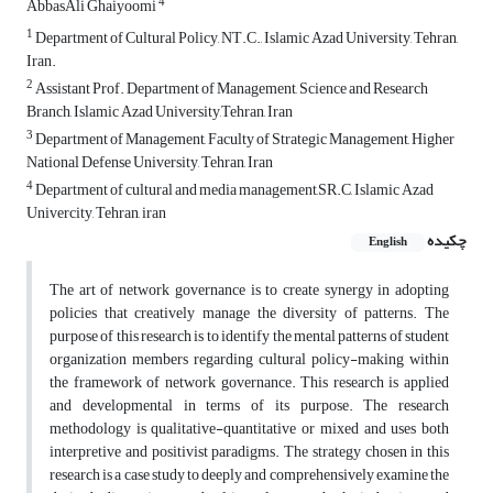
4
AbbasAli Ghaiyoomi
1
Department of Cultural Policy, NT.C., Islamic Azad University, Tehran,
Iran.
2
Assistant Prof. Department of Management, Science and Research
Branch, Islamic Azad University,Tehran, Iran
3
Department of Management, Faculty of Strategic Management, Higher
National Defense University, Tehran, Iran
4
Department of cultural and media management,SR.C, Islamic Azad
Univercity, Tehran, iran
چکیده
English
The art of network governance is to create synergy in adopting
policies that creatively manage the diversity of patterns. The
purpose of this research is to identify the mental patterns of student
organization members regarding cultural policy-making within
the framework of network governance. This research is applied
and developmental in terms of its purpose. The research
methodology is qualitative-quantitative or mixed and uses both
interpretive and positivist paradigms. The strategy chosen in this
research is a case study to deeply and comprehensively examine the