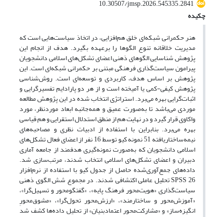
10.30507/jmsp.2026.545335.2841
چکیده
هنر حکمرانی شبکه‌ای خلق هم‌افزایی، در اتخاذ سیاست‌هایی است که
مدیریت خلاقانه تنوع الگوها را برعهده بگیرد. هدف از انجام این
پژوهش شناسایی الگوهای ذهنی اعضای تشکل‌های اسلامی دانشجویان
پیرامون سیاست‌گذاری فرهنگی مبتنی بر حکمرانی شبکه‌ای است. این
پژوهش بر اساس هدف، کاربردی و توسعه‌ای است. روش‌شناسی
پژوهش کیفی-کمی یا آمیخته است و از هر دو پارادایم تفسیرگرایی و
اثبات‌گرایی بهره می‌برد. استراتژی انتخاب شده در این پژوهش مطالعه
موردی می‌باشد تا به‌صورت عمیق و همه‌جانبه ابعاد موردنظر، مورد
واکاوی قرار گیرد و در نهایت هم از منطق استدلال استقرایی و هم قیاسی
بهره می‌برد. بنابراین با استفاده از ادبیات نظری و مصاحبه‌های
نیمه‌ساختاریافته 51 نمونه کیو توسط 16 نفر از اعضای فعال تشکل‌های
اسلامی دانشجویان که به‌صورت نمونه‌گیری هدفمند از جامعه آماری
دبیران و اعضای تشکل‌های اسلامی انتخاب شدند، مرتب‌سازی شد.
داده‌های جمع‌آوری‌شده حاصل از جدول کیو با استفاده از نرم‌افزار
SPSS 26 تحلیل عاملی اکتشافی شدند. در مجموع شش الگوی ذهنی
سیاست‌گذاری «هویت‌محور فرهنگ پایه»، «گفتگو‌محور و تسهیل‌گرا»،
«آموزش‌محور و ساختارمند»، «ارزش‌محور تحول‌گرا»، «مشوق‌محورِ
انگیزه‌ساز» و «مشارکت‌محور اعتمادبنیان» از تحلیل داده‌ها کشف شد