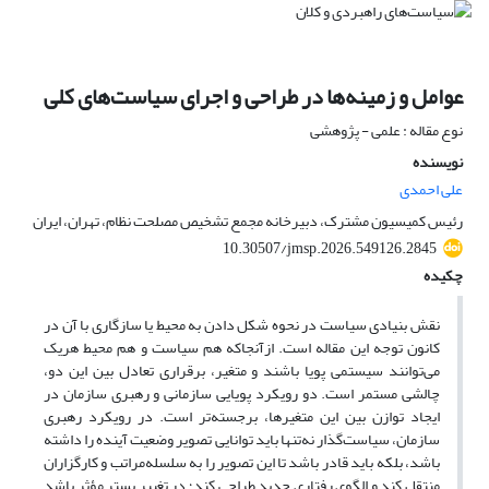
عوامل و زمینه‌ها در طراحی و اجرای سیاست‌های کلی
نوع مقاله : علمی - پژوهشی
نویسنده
علی احمدی
رئیس کمیسیون مشترک، دبیرخانه مجمع تشخیص مصلحت نظام، تهران، ایران
10.30507/jmsp.2026.549126.2845
چکیده
نقش بنیادی سیاست در نحوه شکل دادن به محیط یا سازگاری با آن در
کانون توجه این مقاله است. ازآنجاکه هم سیاست و هم محیط هریک
می‌توانند سیستمی پویا باشند و متغیر، برقراری تعادل بین این دو،
چالشی مستمر است. دو رویکرد پویایی سازمانی و رهبری سازمان در
ایجاد توازن بین این متغیرها، برجسته‌تر است. در رویکرد رهبری
سازمان، سیاست‌گذار نه‌تنها باید توانایی تصویر وضعیت آینده را داشته
باشد، بلکه باید قادر باشد تا این تصویر را به سلسله‌مراتب و کارگزاران
منتقل کند و الگوی رفتاری جدید طراحی کند؛ در تغییر بستر مؤثر باشد