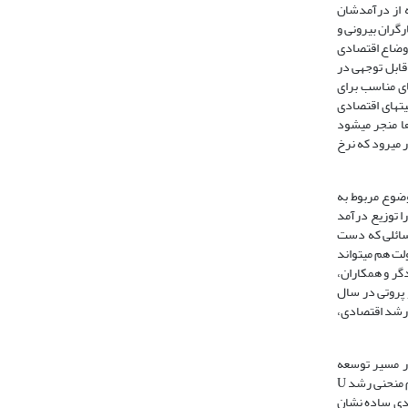
ه از درآمدشان
رگران بیرونی و
ر اوضاع اقتصادی
قابل توجهی در
ای مناسب برای
ت­های اقتصادی
ا منجر می­شود
بی انجام شده، انتظار می‏رود که نرخ
وضوع مربوط به
ا توزیع درآمد
مسائلی که دست
می­دهد (عصاری آرانی و همکاران، 1388: 105). در این دیدگاه، دولت هم می‏تواند
دگر و همکاران،
و پروتی در سال
، رشد اقتصادی،
د در مسیر توسعه
اقتصادی جوامع در ابتدا افزایش پیدا کرده و پس از ثابت ماندن در یک سطح معین به تدریج کاهش می­یابد (ابونوری و خوشکار، 1386 : 67). این الگوی رشد اقتصادی به نام منحنی رشد U
همکاران، 1379: 117). کوزنتس با یک مثال عددی ساده نشان