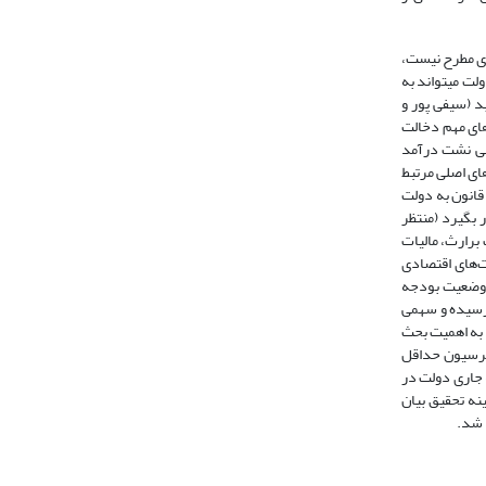
ادی مطرح نیست،
ابرابری است (دادگر و همکاران، 1387: 130). به عبارت دیگر، دولت می­تواند به
د (سیفی پور و
ارهای مهم دخالت
وعی نشت درآمد
ای اصلی مرتبط
کشور طبق قانون به دولت
 بگیرد (منتظر
ت برارث، مالیات
یت‌های اقتصادی
ر وضعیت بودجه
ل 1388 نسبت به سال 1387 با 25 درصد افزایش به 299 هزار و 81 میلیارد ریال رسیده و سهمی
ی در سال 1388 تامین کننده 51% از مخارج جاری دولت بوده است (مرکز آمار ایران،1390). با توجه به اهمیت بحث
رگرسیون حداقل
ی به جاری دولت در
نه تحقیق بیان
 شد.