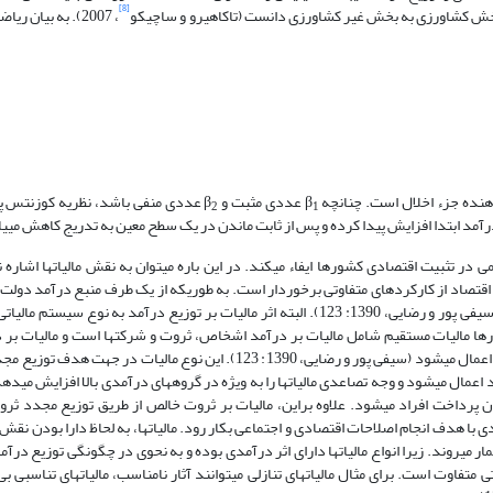
[8]
از بخش کشاورزی به بخش غیر کشاورزی دانست (تاکاهیرو و ساچیکو
، 2007). به بیان ر
عددی مثبت و β
عددی منفی باشد، نظریه کوزنتس پ
2
1
آمد ابتدا افزایش پیدا کرده و پس از ثابت ماندن در یک سطح معین به تدریج کاهش می‏یا
ر تثبیت اقتصادی کشورها ایفاء می‏کند. در این باره می‏توان به نقش مالیات‏ها اشاره ن
اقتصاد از کارکردهای متفاوتی برخوردار است. به طوریکه از یک طرف منبع درآمد دولت 
سیاستی جهت تصحیح خطای بازار و ابزار بهبود توزیع درآمد محسوب می‏گردد (سیفی پور و رضایی، 1390: 123). البته اثر مالیات بر توزیع درآ
شورها مالیات مستقیم شامل مالیات بر درآمد اشخاص، ثروت و شرکت‏ها است و مالیات ب
حقیقی به صورت نرخ‏های تصاعدی بر درآمد مؤثر پس از سطوح معاف شده معین اعمال می‏شود (سیفی پور و رضایی، 1390: 123). این 
مال می­شود و وجه تصاعدی مالیات­ها را به ویژه در گروه‏های درآمدی بالا افزایش می­دهد.
وان پرداخت افراد می­شود. علاوه براین، مالیات بر ثروت خالص از طریق توزیع مجدد ثرو
ی با هدف انجام اصلاحات اقتصادی و اجتماعی بکار رود. مالیات­ها، به لحاظ دارا بودن نق
ی‏روند. زیرا انواع مالیات­ها دارای اثر درآمدی بوده و به نحوی در چگونگی توزیع درآمد
 متفاوت است. برای مثال مالیات­های تنازلی می‏توانند آثار نامناسب، مالیات­های تناسبی بی ا