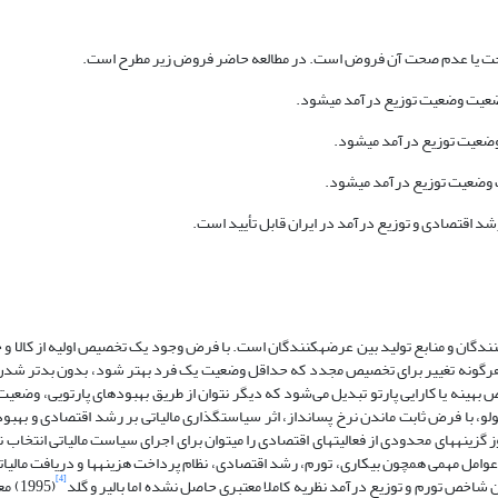
حت یا عدم صحت آن فروض است. در مطالعه حاضر فروض زیر مطرح است.
نندگان و منابع تولید بین عرضه‏کنندگان است. با فرض وجود یک تخصیص اولیه از کالا 
معه، هرگونه تغییر برای تخصیص مجدد که حداقل وضعیت یک فرد بهتر شود، بدون بدتر ش
 بهینه یا کارایی پارتو تبدیل می‌شود که دیگر نتوان از طریق بهبودهای پارتویی، وضعیت 
با فرض ثابت ماندن نرخ پس‏انداز، اثر سیاست‏گذاری مالیاتی بر رشد اقتصادی و بهبود 
 گزینه‏های محدودی از فعالیت‏های اقتصادی را می‏توان برای اجرای سیاست مالیاتی انتخاب 
عوامل مهمی همچون بیکاری، تورم، رشد اقتصادی، نظام پرداخت هزینه‏ها و دریافت مالیات‏
[4]
 شاخص تورم و توزیع درآمد نظریه کاملا معتبری حاصل نشده اما بالیر و گلد
(995