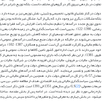
تفاوت در بازدهی نیروی کار در گروه‏های مختلف دانست، بلکه توزیع نابرابر درآمدها به 
دولت در کنار نقش‏های قانونی، تخصیصی و تثبیتی، نقش توزیعی نیز بر عهده دارد، 
نحوی توزیع مجدد درآمدها را تنظیم نمایدکه باعث افزایش درآمد فقرا و تعدی
رضایی، 1390: 122). بدیهی است که سیاست‌گذاری مالی در زمینه مالیا
دولت به منظور تحقق اهداف توسعه‏ای از جمله کاهش نابرابری و توزیع مناسبت
محسوب می‌شوند در حالی‏که در طرف دولت منبع مهم کسب درآمدهای عمومی است. 
با نظام مال
خود مى‏پردازند تا در جهت اداره امور کشور تامین کالاها و خدمات عمومى و ضر
ظهور، 1381). از این نظر که مالیات که داراى چه مضمونى است و به چه منبعی
برمشاغل، مالیات بر فروش، مالیات ارزش افزوده، مالیات بر شرکت‏ها، مالیات بر 
دولت‌ها رخ می‌دهد ناشی از تفاوت بین هزینه‌های دولت و درآمدهای ناشی از ما
رابطه بین سیاست‏گذاری مالیاتی و رشد اقتصادی، هدف از مطالعه حاضر، بررسی ا
مربعات معمولی (LS
[2]
) برای سال‌های 1351 الی 1391 
بازه زمانی مورد نظر نیز دیده شده است. در ادامه پس از بخش مقدمه، ساختا
می‏شود. در بخش چهارم، به معرفی مدل­ و متغیرها پرداخته و سپس در بخش پنجم، ت