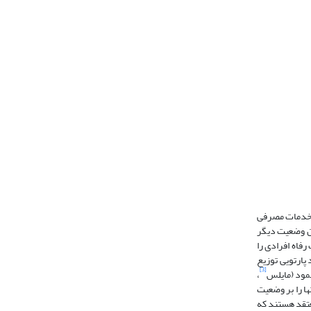
و خدمات مصرفی
دن وضعیت دیگر
رفاه افرادی را
پارتویی توزیع
[3]
نمود (مایلس
،
ها را بر وضعیت
1) معتقد هستند که