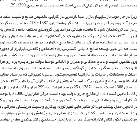
دلیل توزیع نابرابر ثروت‏های تولیدی است (سالم و عرب یارمحمدی،1390: 129) .
زیرا در چارچوب نارسایی‏های بازار، تنها نارسایی در کارایی، تخصیص منابع و تثبیت اقتص
بلکه مشکلات دیگری نیز وجود دارد که یکی از آن‏ها، مشکل غیرعادلانه بودن توزیع درآمد و وجود فقر و ن
ل درآمد ثروتمندان شود تا فاصله طبقاتی درآمد بین گروه­های مختلف جامعه کاهش یاب
ت یعنی تغییرات آگاهانه در اندازه، ترکیب و زمان‌بندی درآمدهای مالیاتی می‏تواند به عنوان ابز
ر درآمد مورد استفاده قرار ‏گیرد. مالیات‌ها برای خانوارها در طرف مصرف کننده، ن
اهدافی نظیر توسعه منابع مالیاتی، گسترش رفاه اجتماعی و کاهش نابرابری از محوره
یاتی و کارکرد اقتصادی آن است (صمدی و همکاران، 1387: 102). دراصطلاح اقتصاددانان جدید، مالیات مقدار پول و یا مالى است که شهروندان یک 
ورى تضمین امنیت و دفاع همگانى و عمران و آبادانى توسط دولت مورد بهره بردارى قرار
 از کالا و خدمات تعلق می‏گیرد به انواع گوناگونى نظیر مالیات سرانه، مالیات بر واردات، مالیا
املاک و مستغلات و مالیات بر دارائى‏ها تقسیم مى‏شود. معمولا تغییراتی که درسطح فعال
لیات‌ها و سایر منابع تأمین درآمد است که بعضی از صاحب‌نظران آن را تغییرآگاهانه د
دولت‌ها تعبیر و تفسیر می‌نمایند. آمار نشان می‏دهد که درآمدهای مالیاتی کشور در سا
معادل 6/57% را از کل درآمدهای دولت دارد. همچنین درآمدهای مالیات
ثر کارآمدی انواع مالیات‏های بر مصرف و درآمد توزیع درآمد کشور با استفاده از روش 
است. قابل ذکر است که در تخمین مدل پیشنهادی، اثر متغیرهایی نظیر تورم، بیکاری و نسبت هزینه­های عمران
ر مقاله به این ترتیب است که در بخش دوم، مبانی نظری پژوهش و در بخش سوم پیشی
خمین الگو و نتایج آن ارائه می‏گردد. در پایان نیز، جمع‏بندی و نتیجه‏گیری مطرح خواهد