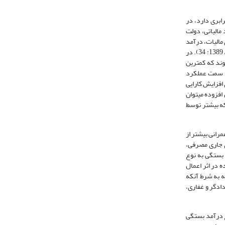
ابری دارد، در
مالیاتی، دولت
 مالیات، درآمد
واقعی افراد در کنار درآمد جاری آن‏ها باشد، در این صورت این مالیات به خوبی می­تواند نقش تثبیت کننده و تاثیر مثبت بر توزیع درآمد داشته باشد (دهمرده و همکاران، 1389: 34). در
وند که کمترین
به سمت عملکرد
وزیع درآمد، یک راه ساده برای افزایش کارایی
فزوده می­توان
که بیشتر توسط
مرانی بیشتر از
ی جاری مصرفی،
 بستگی به نوع
ه در اثر اعمال
اقشار کم درامد ایجاد کند، آثار ثانویه در جهت بهبود شرایط توزیع درامد خواهد بود(مرکز پژوهشهای مجلس، 1376). البته به شرط آنکه
ادگر و غفاری،
ع درآمد بستگی