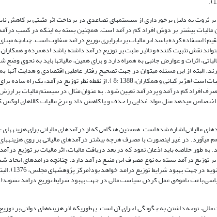
 بر ثروت به دلیل برخورداری از سیستم‏های تصاعدی در پرداخت اثر مثبتی بر کاهش نابر
این مالیات بیشتر بر دوش افراد کم درآمد است. همچنین بسته به اینکه در کسب درآمد 
قیم) استفاده کرده باشد اثر مالیات بر نابرابری توزیع درآمد متفاوت است. چنانچه مبنای
تی، اثرات و عوارض جانبی به همراه دارد و برای همین، مالیات‏ها باید به نحوی وضع ش
رند. البته از این مسئله می­توان در جهت تصحیح رفتار عاملین اقتصادی و هدایت آنها 
مطلوب نیز استفاده نمود. اثرات جانبی مالیات شامل اثرات تخصیصی و توزیعی مالیات است (هژبر کیانی و همکاران، 1388 :8 ). از نقطه نظر ت
 مصرف افراد کم درآمد و پردرآمد تعیین شود. به عنوان مثال در سیستم مالیات بر ارزش ا
د اختصاص می­دهد مثل مواد غذایی را حذف و یا کاهش داد و نرخ مالیات کالاهای لوکس 
دهای مالیاتی اشاره شده است. همچنین هنگامی که از درآمدهای مالیاتی برای هزینه­های ع
 می‏آورد. در غیر اینصورت با مصرف هرچه بیشتر درآمدهای مالیاتی بر روی هزینه­ها
 به طور خلاصه باید اذعان نمود که در بعد دریافت مالیات، اثر مالیات بر توزیع درآمد
الیات بر توزیع درآمد بسته به نوع مصرف این منبع درآمد دارد. چنانچه درامدهای ایجاد شد
سیاستهای مالی تملک ابزار تولید بیشتری برای 
 سیاسی باعث ناموفق عمل کردن سیاست مالی در جهت بهبود شرایط توزیع درامد نشوند(د
مالی، توجه داشتن به چگونگی اجرای آن است. به‏طوریکه اثر هزینه‌های دولتی بر توزی