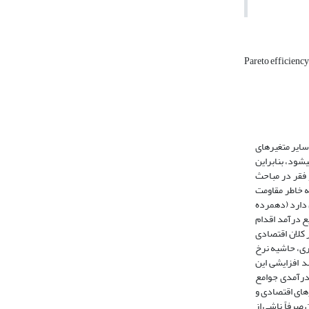
Pareto efficienc
 سایر متغیرهای
‏شود، بنابراین
ایل عدالت اجتماعی و فقر در مباحث
ه خاطر مقاومت
 دارد (دهمرده
وزیع درآمد اقدام
غیر کلان اقتصادی
وری، حاشیه نرخ
ن می‏دهد که رشد افزایشی این
درآمدی جوامع
رهاى اقتصادى و
 صرفاً ناشی از