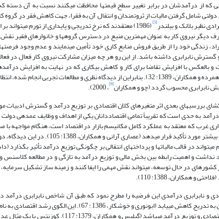
ی که از درآمدشان در برابر تغییر سطح قیمت‏ها محافظت می­کنند نسبت به آن دسته ک
های دولتی شامل گرفتن مالیات از ثروتمندان و انتقال آن به فقرا، جهت کاهش فقر در گروه کا
[5]
دی نظیر بلانک و بیلندر
(1986) معتقدند که نرخ تدریجی و پایداری از تورم می‏تواند ب
رف دیگر نیروی کار به عنوان مهمترین منبع در دسترس گروه­ها و خانوارهای فقیر نقش 
راد، زندگی خود را از طریق فروش منابع کاری خود تأمین می­نمایند و عدم وجود فرصت­ه
 گسترش نابرابری داشته باشد. از این رو هر چه میزان مشارکت نیروی کار فعال در فعالی
 و بالعکس با افزایش تقاضا برای کار و کاهش بیکاری که در نهایت به افزایش درآمده
وضعیت زندگی مردم بهترشده و شدت فقر و نابرابری در جامعه کاهش می‏یابد (دهمرده و همکاران، 1389: 32). بنابراین از دیدگاه نظری و مطالعات تجر
[6]
یش نابرابری محسوب گردد (چو و همکاران
، 2000).
شای بررسی‏های بعدی اثر متغیرهای کلان اقتصادی بر توزیع درآمد و گسترش ادبیات م
مد به حدی است که تقریباً تمامی اقتصاددانان یکی از اهداف و وظایف عمده­ی دولت ر
‏داری غرب که معتقد به عملکرد کامل مکانیسم بازار در اقتصاد است، هنگام مواجهه با 
نامرئی بازار قادر به حل آنها نیست، اهمیت نقش دولت در امور اقتصادی را هرچه بیشتر مورد تأکید قرار 
ی‏تواند در قالب مالیات‏ها و پرداخت‏های انتقالی بر چگونگی توزیع درآمد تأثیر بگذارد (دا
بری وجود نداشت و اهمیت رابطه بین بخش مالی و توزیع درآمد به تازگی و در مطالعه کلاسنس 
ه در کشورهای در حال توسعه، می‏تواند نقش مهمی را ایفا کنند و زمینه ساز تشکیل سرمایه
 همکاران، 1388: 110).
 با عنوان رشد اقتصادی و نابرابری درآمدی این فرضیه را مطرح نمود که طبق آن شاخص نابرابری درآم
معروف است که بیان­گر رابطه­ای به شکلU معکوس بین رشد اقتصادی و توزیع درآمد می‏باشد (گیلیس و 