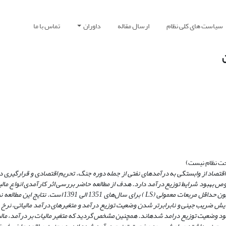
سیاست های کلی نظام
ارسال مقاله
داوران
تماس با ما
ن
حت نظام نیست)
قتصاد از وابستگی به درآمدهای نفتی از جمله دوره جنگ، تحریم اقتصادی و قرار‏گیری د
وص
بهبود شرایط توزیع درآمد دارد. هدف از مطالعه حاضر بررسی اثر کارآمدی انواع مالی
یون حداقل مربعات معمولی (
LS
) برای سال‌های 1351 الی 1391 است. نتایج ا
ایش ضریب جینی و نابرابرتر شدن وضعیت توزیع درآمد و متغیرهای درآمد مالیاتی، نرخ 
بود وضعیت توزیع درامد شده‏اند. همچنین مشخص گردید که متغیر مالیات بر درآمد، مالیا