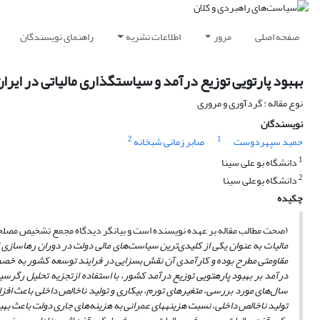
صفحه اصلی
مرور
اطلاعات نشریه
راهنمای نویسندگان
بهبود پارتویی توزیع درآمد و سیاست‏گذاری مالیاتی در ایرا
نوع مقاله : گردآوری و مروری
نویسندگان
2
1
حمید سپهردوست
صابر زمانی شبخانه
1
دانشگاه بو علی سینا
2
دانشگاه بوعلی سینا
چکیده
(صحت مطالب مقاله بر عهده نویسنده است و بیانگر دیدگاه مجمع تشخیص مصل
مالیات به عنوان یکی از کلیدی‌ترین سیاست‌های مالی دولت در دوران رهاسازی ا
مقاومتی مطرح بوده و کارآمدی آن نقش بسزایی در فرایند توسعه کشور به
خص
درآمد بر بهبود پاره‏تویی توزیع درآمد کشور، با استفاده ازتجزیه تحلیل رگرس
سال‌های مورد بررسی، متغیرهای تورم، بیکاری و تولید ناخالص داخلی باعث افز
تولید ناخالص داخلی، نسبت هزینه‏های عمرانی به هزینه‌های جاری دولت باعث به