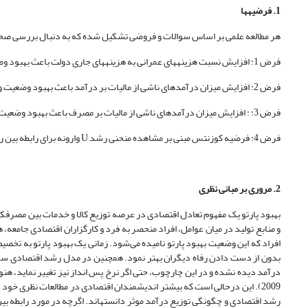
1. فرضیه­ها
هر مطالعه علمی بر اساس سوالات و فروضی تشکیل شده که به دنبال بررسی ص
فرض 1: افزایش نسبت هزینه‏های عمرانی به هزینه­های جاری دولت باعث بهبود وضعیت وضعیت توزیع درآمد می­شود.
فرض 2: افزایش میزان درآمدهای ناشی از مالیات بر درآمد باعث بهبود وضعیت وضعیت توزیع درآمد می­شود.
فرض 3: : افزایش میزان درآمدهای ناشی از مالیات بر مصرف باعث بهبود وضعیت وضعیت توزیع درآمد می­شود.
فرض 4: فرضیه کوزنتس مبنی بر مشاهده منحنی رشد U وارونه برای رابطه بین رشد اقتصادی و توزیع درآمد در ایران قابل تأیید است.
2.
مروری بر مبانی نظری
بهبود پارتو یک مفهوم تعادل اقتصادی در عرصه توزیع کالا و خدمات بین مصرف‏ک
و منابع تولید در میان عوامل، افراد منحصر به ‌فرد و کارگزاران اقتصادی جا
افراد که این وضعیت بهبود پارتو نامیده می‌شود. زمانی یک بهبود پارتو به تخصیص
بدون از دست دادن رفاه دیگران بهتر نمود. همچنین در مدل رشد اقتصادی سولو، 
درآمد دیده نشده و در این چارچوب، حتی اگر نرخ پس انداز نیز تغییر نماید، هنوز
2009). این درحالی است که بیشتر اندیشمندان اقتصادی در مطالعات نظری خود 
رشد اقتصادی و چگونگی توزیع درآمد موثر دانسته‏اند. اگرچه در مورد رابطه بین