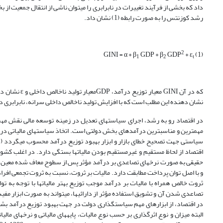
داد که بخشی از فرآیند تغییرات در نابرابری را می‏توان ناشی از انتقال جمعیت 
رشد کوزنتس را به صورت رابطه (1) نشان داد.
2
GINI = α + β
GDP + β
GDP
+ ε
(1)
1
2
t
که در آن GINI معیار توزیع درآمد، GDPمعیار تولید ناخالص داخلی و ε نشان دهنده جزء اخلال است. چنانچه β
نشان دهنده این مطلب است که با افزایش تولید ناخالص داخلی سرانه، نابرابری در
در اقتصاد رو به رشد، اجرای سیاست‏های تعدیل در زمینه توسعه مالی نقش مهمی د
مهمترین و مناسبترین درآمدهای بخش دولتی است. اتخاذ سیاست‏های مالیاتی در 
اقتصاد از لحاظ مستقیم و غیرمستقیم بودن مالیات‏ها بستگی دارد. در اغلب ک
و با اصل توان پرداخت مطابقت دارد. مالیات بر ثروت، نسبت به ثروت تجمعی افراد اع
ثروت خالص همراه با مالیات بر درآمد موجب توزیع بهتر مالیات‏ها با توجه به ت
تصاعدی شدن آن و تشویق استفاده مؤثر از دارائی­ها، می‏تواند به صورت ابزار مفید
در اقتصاد، از ابزارهای مهم سیاست‏گذاری دولت در جهت بهبود توزیع درآمد بشمار م
البته میزان و نوع اثرگذاری بر حسب نوع مالیات، پایه­های مالیاتی و نرخ‏های مالیاتی