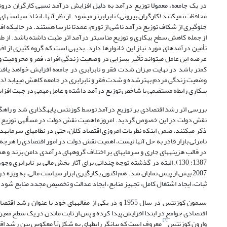
در یک جامعه، معمولا توزیع درآمد به دلیل افزایش درآمد نسبی کارگران درون
محافظت نمی‏کنند (کارگران بیرونی) نابرابرتر می‏شود. از نظر آن‏ها، اتخاذ سیاست­
جلوگیری از شکاف توزیع درآمد ناشی از تورم، عمدتا نارسا هستند. در حالیکه افرا
از جمله کاهش سطح بیکاری و توزیع مناسب‏تر درآمد اثر مثبت داشته باشد. از ط
تأمین درآمدهای مورد نیاز این خانوارها دارد. بدیهی است که گروه کثیری از اف
عرضه این عامل می‏تواند تأثیر بسزایی در وضعیت زندگی افراد، فقر و محرومیت و
کمتر باشد در نهایت میزان شدت فقر و نابرابری در جامعه افزایش خواهد یافت
بیکاری رابطه مستقیمی با شاخص­ توزیع درآمد داشته و عامل مهمی در جهت افزا
بررسی اثر رشد اقتصادی بر توزیع درآمد توسط کوزنتس پایه‏گذاری شد و راه‏گ
نقش دولت در این خصوص گردید. امروزه اهمیت نقش دولت در مسأله­ی توزیع درآ
ذکر می‏کنند. ضمن اینکه نظریات امروزی اقتصاد کلان، حتی در نظام‏های سرمایه
در قالب هزینه‏های جاری و سرمایه‏ای بر اختلاف گروه‏های درآمدی دامن بزند و هم م
1387: 130). البته در گذشته توجه چندانی برای آثار بخش مالی بر نابرا
2007 بیش از پیش نمایان شد. هم اکنون بکارگیری ابزار سیاست‏ مالی، به ویژ
ثبات، ایجاد اشتغال کامل، تجهیز منابع، ایجاد عدالت و تخصیص مجدد منابع شود. (فلاحتی و
سیمون کوزنتس در سال 1955 و در یکی از مقاله­های خود
[7]
وارون کوزنتس