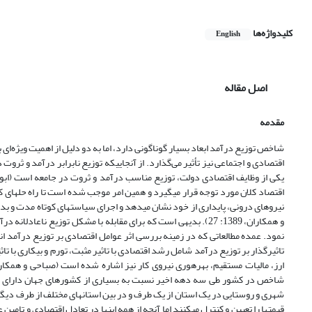
کلیدواژه‌ها
English
اصل مقاله
مقدمه
شاخص توزیع درآمد ابعاد بسیار گوناگونی دارد، اما به دو دلیل از اهمیت ویژه‌‌
اقتصادی و اجتماعی نیز تأثیر می‌گذارد. از آنجایی‏که توزیع نابرابر درآمد و ث
اقتصاد کلان مورد توجه قرار می‏گیرد و همین امر موجب شده است تا راه حل‏های 
نیروهای درونی، پایداری از خود نشان می­دهد و اجرای سیاست­های کوتاه مدت و ب
و همکاران، 1389: 27). بدیهی‏ است که برای مقابله با مشکل توزیع ن
نمود. عمده مطالعاتی که در زمینه بررسی اثر عوامل اقتصادی بر توزیع درآمد ان
تاثیرگذار بر توزیع درآمد شامل رشد اقتصادی با تاثیر مثبت، تورم و بیکاری با تا
شاخص در کشور طی سه دهه اخیر نسبت به بسیاری از کشورهای جهان دارای شد
شهری و روستایی در یک استان از یک طرف و در بین استان‏های مختلف از طرف دیگر 
قیمت‏ها را تعیین و کنترل مى‏کنند اما آنچه از همه اینها در تعادل اقتصادى و تامی