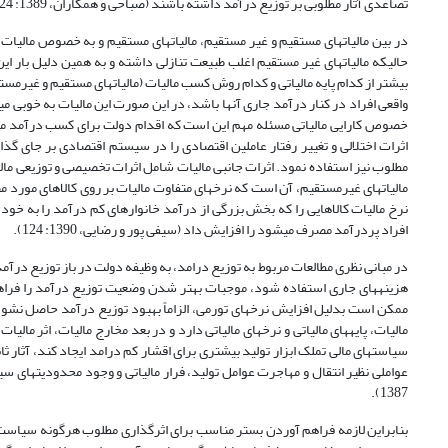
تصاعدی آثار مطلوبی بر توزیع درآمد داشته باشند (صباحی و همکاران، 1389: 124).
در بین مالیات‏های مستقیم و غیر مستقیم، مالیات­های مستقیم و به خصوص مالیات
حالیکه مالیات­های غیر مستقیم اغلب طبیعت تنازلی داشته و به همین دلیل بار 
بیشتر از کدام پایه مالیاتی و کدام روش کسب مالیات (مالیات‏های مستقیم و غیرمست
خصوص کارایی مالیاتی مسئله مهم این است که اقدام دولت برای کسب درآمد مالیا
اثرات اختلالی و تغییر رفتار عاملین اقتصادی را در سیستم اقتصادی بر جای گذا
مالیات­های غیرمستقیم، آن است که نرخ­های متفاوت مالیات بر روی کالاهای مورد
نرخ مالیات کالاهایی را که بخش بزرگی از درآمد خانوارهای کم درآمد را به خو
افراد پردرآمد مصرف می­شود را افزایش داد (سیفی پور و رضایی، 1390: 124).
در مبانی نظری مطالعات مربوط به توزیع درامد، به وظیفه دولت در باز توزیع درآم
هزینه­های جاری استفاده شود، موجبات بهتر شدن وضعیت توزیع درآمد را فراهم
ممکن است بدلیل افزایش نرخ‏های تورمی، الزاماً بهبود توزیع درآمد حاصل نشود.
مالیات، پایه­های مالیاتی و نرخ­های مالیاتی دارد و در بعد مخارج مالیات، اثر م
عواملی نظیر انتقال و مهاجرت عوامل تولید، فرار مالیاتی و وجود محدودیتهای
1387).
بنابراین لازمه فراهم آوردن بستر مناسب برای اثرگذاری مطلوب هرگونه سیاست 