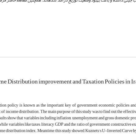
ریب جینی داشته و باعث بهبود وضعیت توزیع درآمد شده‏اند. همچنین مطالعه حاضر فر
me Distribution improvement and Taxation Policies in I
tion policy is known as the important key of government economic policies and i
f income distribution. The main purpose of this study was to find out the effectiv
sults show that variables including inflation, unemployment and gross domestic p
 while variables like taxes, literacy, GDP and the ratio of government constructive 
e distribution index. Meantime, this study showed, Kuznets's U-Inverted Curve h