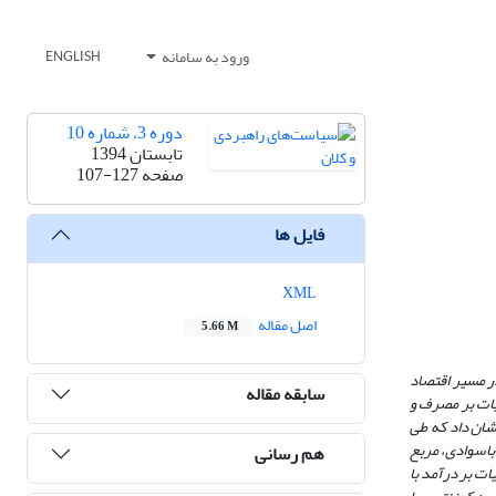
ورود به سامانه
ENGLISH
دوره 3، شماره 10
تابستان 1394
صفحه
107-127
فایل ها
XML
اصل مقاله
5.66 M
ر مسیر اقتصاد
سابقه مقاله
ات‏ بر مصرف و
ین مطالعه نشان داد که طی
باسوادی، مربع
هم رسانی
ت بر درآمد با