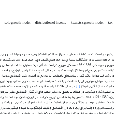
y
solo growth model
distribution of income
kuznets's growth model
tax
ای برخوردار است. نخست اینکه بخش مهمی از عدالت را تشکیل می‌دهد و دوم اینکه بر روی
روت در جامعه سبب بروز مشکلات بسیاری در حوزه­های اقتصادی، اجتماعی و سیاسی کشور می
یکی از وظایف اقتصادی دولت، توزیع مناسب درآمد و ثروت در جامعه است (ابونوری و خوشکار، 1386: 66). مشکل توزیع درآمد غالباً از دید مس
کوتاه­مدت برای رفع این مشکل توصیه شود؛ در حالی که پدیده نابرابری توزیع درآمد، ب
دون شناخت عوامل تاثیرگذار، پیامدهای نامطلوبی بر توزیع درآمد و رشد اقتصادی بدنبال
ا­عادلانه درآمد باید عوامل موثر بر آن را شناخت و با اتخاذ سیاست­های مناسب، در راستای بهبود ت
جام شده، از الگوی شولتز
[1]
در سال 1996 الهام می‏گیرند که در آن به سه دسته مت
ثیر منفی اشاره می‏شود. در مطالعات بعدی به سایر متغیرهای اثرگذار اقتصادی نظیر بهره‏
ارز، مالیات مستقیم، بهره­وری نیروی کار نیز اشاره شده است (صباحی و همکاران، 1389: 121). اطلاعات مربوط به شاخص توزیع درآمد در ایران نشا
ت بیشتری بود. از ویژگیهای مهم آن تفاوت قابل ملاحظه تمرکز درآمدی بین اقشار 
است. امروزه دولتها براى ایجاد تعادل اقتصادى وظایف گوناگونى به عهده مى‏گیرند. بازا
ن عدالت اجتماعى نقش ویژه‏اى دارد مالیات است. چراکه عامل اصلی توزیع نابرابر را نمی­توان