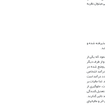
یاضی می­توان نظریه
ذیرفته شده و
بد.
مود که یکی از
و از طرف دیگر
مد به نوع سیستم مالیاتی وضع شده در
ر درآمد اشخاص
نوع مالیات در جهت هدف توزیع مجدد درآمد است
 لذا مالیات بر
ت، جلوگیری از
ش تعدیل کنندگی
 تاثیر گذارند.
ثر و مالیات­های