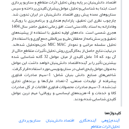
اقتصاد دانش‌بنیان بر پایه روش تحلیل اثرات متقاطع و سناریو پردازی
است. ابتدا به شناسایی و تحلیل عوامل پیشران کلیدی پرداخته و سپس
سناریوهای عمده پیش روی اقتصاد دانش‌بنیان در ایران تدوین شد.
چارچوب نظری این تحقیق، پارادایم هنجاری و برنامه‌ریزی با رویکرد
وفادارانه به اسناد بالادستی است. افق زمانی تحقیق حاضر سال 1404
هجری شمسی است. داده‌های اولیه تحقیق با استفاده از پیشینه‌های
تحقیق و پرسش‌نامه از محققان ملی و بین‌المللی جمع‌آوری و با استفاده از
تحلیل سلسله مراتبی و نمودار MIC MAC تجزیه‌وتحلیل شده‌اند.
درنهایت نتایج حاصل از به‌کارگیری روش تحلیل تأثیرات متقاطع حاکی از
آن بود که 14 عامل کلیدی از میان عوامل 32 گانه شناسایی شده
بیشترین تأثیر را بر آینده اقتصاد دانش‌بنیان خواهد داشت. این عوامل
به‌عنوان عوامل پایه‌ی اصلی در سناریونویسی مورد استفاده قرار گرفت.
شاخص‌های صنایع دانش بنیان شامل: 1-سهم صادرات فناوری
پیشرفته از تولیدات صنعتی، 2-تعداد مارک‌ها و برندهای تجاری
ثبت‌شده، 3-سهم صادرات محصولات فناوری اطلاعات از کل صادرات
کالا و خدمات و 4-هزینه‌های لیسانسی و رویالتی) مهم ترین عوامل
کلیدی شناسایی شده بودند.
کلیدواژه‌ها
آینده‌پژوهی
آینده‌نگاری
اقتصاد دانش‌بنیان
سناریو پردازی
تحلیل اثرات متقاطع