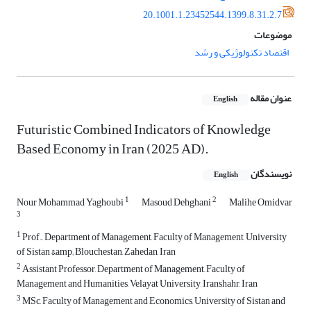
20.1001.1.23452544.1399.8.31.2.7
موضوعات
اقتصاد تکنولوژیکی و رشد
عنوان مقاله
English
Futuristic Combined Indicators of Knowledge
Based Economy in Iran (2025 AD).
نویسندگان
English
1
2
Nour Mohammad Yaghoubi
Masoud Dehghani
Malihe Omidvar
3
1
Prof., Department of Management, Faculty of Management, University
of Sistan &amp; Blouchestan, Zahedan, Iran
2
Assistant Professor, Department of Management, Faculty of
Management and Humanities, Velayat University, Iranshahr, Iran
3
MSc, Faculty of Management and Economics, University of Sistan and