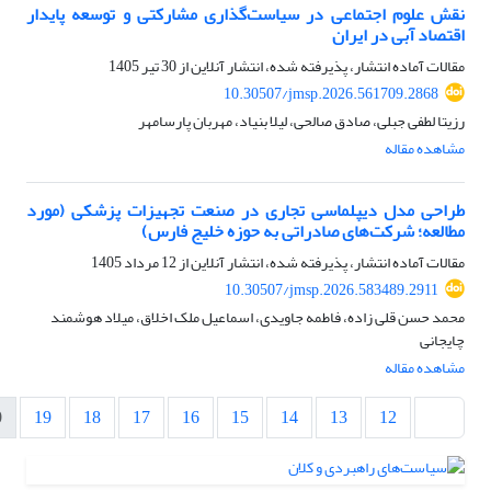
نقش علوم اجتماعی در سیاست‌گذاری مشارکتی و توسعه پایدار
اقتصاد آبی در ایران
مقالات آماده انتشار، پذیرفته شده، انتشار آنلاین از
30 تیر 1405
10.30507/jmsp.2026.561709.2868
رزیتا لطفی جبلی، صادق صالحی، لیلا بنیاد، مهربان پارسامهر
مشاهده مقاله
طراحی مدل دیپلماسی تجاری در صنعت تجهیزات پزشکی (مورد
مطالعه؛ شرکت‌های صادراتی به حوزه خلیج فارس)
مقالات آماده انتشار، پذیرفته شده، انتشار آنلاین از
12 مرداد 1405
10.30507/jmsp.2026.583489.2911
محمد حسن قلی زاده، فاطمه جاویدی، اسماعیل ملک اخلاق، میلاد هوشمند
چایجانی
مشاهده مقاله
0
19
18
17
16
15
14
13
12