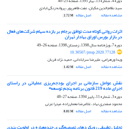
دوره 4، شماره 13، بهار 1395، صفحه
25-40
سید نظام الدین مکیان، عفت طاهرپور، پروانه زنگی ابادی
مشاهده مقاله
اصل مقاله
2.72 M
اثرات روانی کوتاه مدت توافق برجام بر بازده سهام شرکت‌های فعال
در بازار بورس اوراق بهادار تهران
دوره 7، ویژه‌نامه سال 1398، زمستان 1398، صفحه
26-49
10.30507/jmsp.2020.77128
ویدا ورهرامی، علیرضا سرابادانی، حمید نژاد قربان
مشاهده مقاله
اصل مقاله
1.42 M
نقش عوامل سازمانی بر اجرای بودجه‌ریزی عملیاتی در راستای
اجرای ماده 219 قانون برنامه پنجم توسعه*
دوره 3، شماره 11، پاییز 1394، صفحه
27-48
محمود صفدری نهاد، غلامرضا معمارزاده، میترا عزتی
مشاهده مقاله
اصل مقاله
8.81 M
تحلیل تطبیقی رویکردهای تصمیم‌گیری چندمعیاره در اولویت بندی