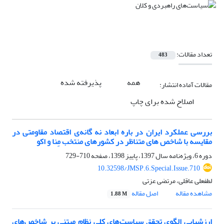
تعداد مقالات:
483
همه
پذیرفته شده
مقالات آماده انتشار:
اصلاح شده برای چاپ
بررسی عملکرد ایران در باره ابعاد نه گانه‌ی اقتصاد مقاومتی در
مقایسه با شاخص های متناظر در کشورهای منتخب مِنا و اکو
دوره 6، ویژه‌نامه سال 1397، پاییز 1398، صفحه
710-729
10.32598/JMSP.6.Special.Issue.710
لطفعلی عاقلی، مرتضی عزتی
مشاهده مقاله
اصل مقاله
1.88 M
ارزشیابی الگوی تحقق سیاست‌های کلی نظام مبتنی بر شاخص‌های