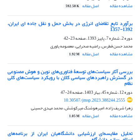
مشاهده مقاله
اصل مقاله
592.58 K
برآورد تابع تقاضای انرژی در بخش حمل و نقل جاده ای ایران،
1392-1357
دوره 2، شماره 7، پاییز 1393، صفحه
23-42
محمد حسن فطرس، راضیه صحرایی، معصومه یاوری
مشاهده مقاله
اصل مقاله
1.92 M
بررسی آثار سیاست‌‌های توسعۀ‌‌ فناوری‌‌های نوین و هوش مصنوعی
در گسترش راهبردهای سیاسی کلان با رویکرد سیاست‌‌های کلی
نظام
دوره 12، شماره 45، بهار 1403، صفحه
24-47
10.30507/jmsp.2023.388244.2555
زهرا شریف زاده، امیرهوشنگ میرکوشش، محمد مهدی حسینی
مشاهده مقاله
اصل مقاله
1.05 M
تحلیل مقایسهای ارزشیابی دانشگاهیان ایران از برنامههای
اسلامی‌سازی دانشگاه