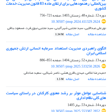
بین‌المللی: رهنمودهایی برای ارتقای ماده 83 قانون مدیریت خدمات
کشوری
دوره 12، شماره 48، زمستان 1403، صفحه
721-756
10.30507/jmsp.2024.411329.2624
نورعلی عبداللهی، سید مجتبی شهرآئینی، سید مجتبی نبوی فرد، مسعود بنافی
مشاهده مقاله
اصل مقاله
1.34 M
الگوی راهبردی مدیریت استعداد سرمایه انسانی ارتش جمهوری
اسلامی ایران
دوره 13، شماره 52، زمستان 1404، صفحه
851-886
10.30507/jmsp.2025.533250.2826
حمیدرضا غلامی، مهدی باقری هشی، ناصر شهلایی، سعید صادقی
مشاهده مقاله
اصل مقاله
1.5 M
شناسایی عوامل موثر بر رشد معنوی کارکنان در راستای سیاست
های کلی نظام اداری
دوره 14، شماره 53، بهار 1405
10.30507/jmsp.2025.553387.2852