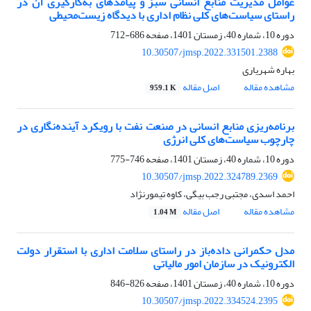
عوامل مدیریت منابع انسانی سبز و پیامدهای به‌کارگیری آن در
راستای سیاست‌های کلی نظام اداری با دیدگاه زیست‌محیطی
دوره 10، شماره 40، زمستان 1401، صفحه
686-712
10.30507/jmsp.2022.331501.2388
بهاره شهریاری
مشاهده مقاله
اصل مقاله
959.1 K
برنامه‌ریزی منابع انسانی در صنعت نفت با رویکرد آینده‌نگاری در
چارچوب سیاست‌های کلی انرژی
دوره 10، شماره 40، زمستان 1401، صفحه
746-775
10.30507/jmsp.2022.324789.2369
احمد اسدی، مجتبی رجب بیگی، کاوه تیمورنژاد
مشاهده مقاله
اصل مقاله
1.04 M
مدل حکمرانی داده‌باز در راستای سلامت اداری با استقرار دولت
الکترونیک در سازمان امور مالیاتی
دوره 10، شماره 40، زمستان 1401، صفحه
826-846
10.30507/jmsp.2022.334524.2395