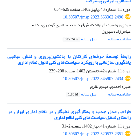
اسلامی ـ ایرانی پیشرفت
دوره 11، شماره 43، پاییز 1402، صفحه
629-654
10.30507/jmsp.2023.363362.2490
مهدی جوانمرد، کرم‌اله دانش‌فرد، حجت طاهری گودرزی، یداله
عباس‌زاده‌سهرون
مشاهده مقاله
اصل مقاله
605.74 K
رابطۀ توسعۀ حرفه‌ای کارکنان با جانشین‌پروری و نقش میانجی
یادگیری سازمانی با رویکرد سیاست‌های کلی تحول نظام اداری
دوره 11، شماره 42، تابستان 1402، صفحه
208-239
10.30507/jmsp.2022.345907.2434
منیژه احمدی، مهدی نظری
مشاهده مقاله
اصل مقاله
1.06 M
طراحی مدل جذب و به‌کارگیری نخبگان در نظام اداری ایران در
راستای تحقق سیاست‌های کلی نظام اداری
دوره 11، شماره 41، بهار 1402، صفحه
2-31
10.30507/jmsp.2022.320533.2351