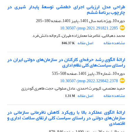
طراحی مدل ارزیابی اجرای خط‏مشی توسعۀ پایدار شهری در
چارچوب برنامۀ ششم
دوره 10، ویژه نامه سال 1401، پاییز 1401، صفحه
180-205
10.30507/jmsp.2021.291821.2285
محمد دهبالایی، غلامرضا معمارزاده طهران، کرم اله دانش فرد
مشاهده مقاله
اصل مقاله
846.37 K
ارائۀ الگوی رشد حرفه‌ای کارکنان در سازمان‌های دولتی ایران در
راستای سیاست‌های کلی نظام اداری
دوره 10، شماره 39، پاییز 1401، صفحه
508-535
10.30507/jmsp.2022.329842.2378
حمید معتصمی، کیومرث احمدی، عادل صلواتی، حجت طاهری گودرزی
مشاهده مقاله
اصل مقاله
1.31 M
ارائۀ الگوی عملکرد بالا با رویکرد کاهش نافرمانی سازمانی در
سازمان‌های دولتی در راستای سیاست کلی ارتقای سلامت اداری و
اقتصادی
دوره 9، شماره 36، زمستان 1400، صفحه
846-879