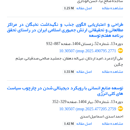
ساجده صالح نیا، حسن الوداری
مشاهده مقاله
اصل مقاله
1.25 M
طراحی و اعتباریابی الگوی جذب و نگهداشت نخبگان در مراکز
مطالعاتی و تحقیقاتی ارتش جمهوری اسلامی ایران در راستای تحقق
برنامه هفتم توسعه
دوره 13، شماره 52، زمستان 1404، صفحه
887-932
10.30507/jmsp.2025.490795.2771
علی آزادمرد، امید اردلان، نبی اله دهقان، جمشید صالحی صدقیانی، میثم
چگین
مشاهده مقاله
اصل مقاله
1.55 M
توسعه منابع انسانی با رویکرد دیجیتالی شدن در چارچوب سیاست
های کلی انرژی
دوره 13، شماره 50، بهار 1404، صفحه
329-352
10.30507/jmsp.2025.477205.2759
احمد اسدی، اسماعیل اسدی
مشاهده مقاله
اصل مقاله
1.42 M