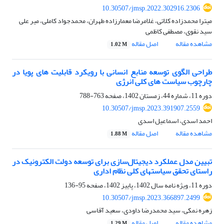
10.30507/jmsp.2022.302916.2306
میترا محمدزاده کلاتی، غلامرضا معمارزاده طهران، محمدجواد کاملی، میر علی
سید نقوی، مصطفی کاظمی
مشاهده مقاله
اصل مقاله
1.02 M
طراحی الگوی توسعه منابع انسانی با رویکرد قابلیت های پویا در
چارچوب سیاست های کلی انرژی
دوره 11، شماره 44، زمستان 1402، صفحه
763-788
10.30507/jmsp.2023.391907.2559
احمد اسدی، اسماعیل اسدی
مشاهده مقاله
اصل مقاله
1.88 M
تبیین مدل عملکرد دیجیتال‌سازی برای توسعه دولت الکترونیک در
راستای تحقق سیاستهای کلی نظام اداری
دوره 11، ویژه نامه سال 1402، پاییز 1402، صفحه
95-136
10.30507/jmsp.2023.366897.2499
زهره نمکی، سید محمدرضا داودی، سعید آقاسی
مشاهده مقاله
اصل مقاله
1.29 M