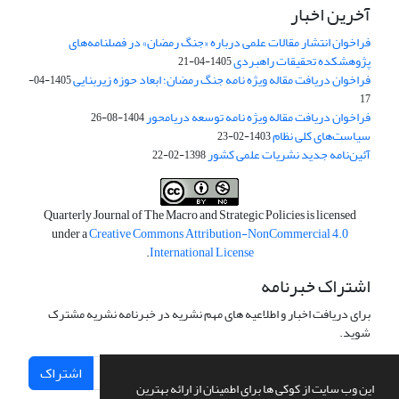
آخرین اخبار
فراخوان انتشار مقالات علمی درباره «جنگ رمضان» در فصلنامه‌های
پژوهشکده تحقیقات راهبردی
1405-04-21
فراخوان دریافت مقاله ویژه نامه جنگ رمضان؛ ابعاد حوزه زیربنایی
1405-04-
17
فراخوان دریافت مقاله ویژه نامه توسعه دریامحور
1404-08-26
سیاست‌های کلی نظام
1403-02-23
آئین‌نامه جدید نشریات علمی کشور
1398-02-22
Quarterly Journal of The Macro and Strategic Policies is licensed
under a
Creative Commons Attribution-NonCommercial 4.0
.
International License
اشتراک خبرنامه
برای دریافت اخبار و اطلاعیه های مهم نشریه در خبرنامه نشریه مشترک
شوید.
اشتراک
این وب سایت از کوکی ها برای اطمینان از ارائه بهترین