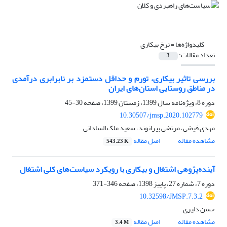
کلیدواژه‌ها =
نرخ بیکاری
تعداد مقالات:
3
بررسی تاثیر بیکاری، تورم و حداقل دستمزد بر نابرابری درآمدی
در مناطق روستایی استان‌های ایران
دوره 8، ویژه‌نامه سال 1399، زمستان 1399، صفحه
30-45
10.30507/jmsp.2020.102779
مهدی فیضی، مرتضی بیرانوند، سعید ملک الساداتی
مشاهده مقاله
اصل مقاله
543.23 K
آینده‌پژوهی اشتغال و بیکاری با رویکرد سیاست‌های کلی اشتغال
دوره 7، شماره 27، پاییز 1398، صفحه
346-371
10.32598/JMSP.7.3.2
حسن دلیری
مشاهده مقاله
اصل مقاله
3.4 M