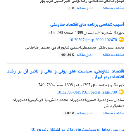
مهدی صادقی شاهدانی، رضا توکلی، امیرحسین عرب پور
مشاهده مقاله
اصل مقاله
1 M
آسیب شناسی برنامه های اقتصاد مقاومتی
دوره 8، شماره 30، تابستان 1399، صفحه
290-315
10.30507/jmsp.2020.102470
محمد حسن ملکی، محمدعلی احمدی شاپورآبادی، محمد رضا فتحی
مشاهده مقاله
اصل مقاله
664.36 K
اقتصاد مقاومتی، سیاست های پولی و مالی و تاثیر آن بر رشد
اقتصادی در ایران
دوره 6، ویژه‌نامه سال 1397، پاییز 1398، صفحه
730-749
10.32598/JMSP.6.Special.Issue.730
سلمان ستوده نیا، حسین احمدی راد، محمد دانش نیا، فرنگیس احمدی راد،
اعظم قزلباش
مشاهده مقاله
اصل مقاله
2.82 M
بررسی عوامل و سیاست‌های مؤثر بر اشتغال نیروی کار