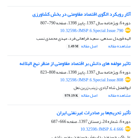
آثار رویکرد الگوی اقتصاد مقاومتی در بخش کشاورزی
دوره 6، ویژه‌نامه سال 1397، پاییز 1398، صفحه
790-807
10.32598/JMSP.6.Special.Issue.790
الهه قویدل سدهی، سعید فراهانی فرد، مهدی محمدی نسب
مشاهده مقاله
اصل مقاله
1.49 M
تاثیر مولفه های دانش بر اقتصاد مقاومتی از منظر نهج البلاغه
دوره 6، ویژه‌نامه سال 1397، پاییز 1398، صفحه
808-823
10.32598/JMSP.6.Special.Issue.808
ابوالفضل شاه آبادی، زینب زرین نعل
مشاهده مقاله
اصل مقاله
979.19 K
تأثیر تحریم‌ها بر صادرات غیرنفتی ایران
دوره 6، شماره 24، زمستان 1397، صفحه
666-687
10.32598/JMSP.6.4.666
علی اکبر حسنوند، داریوش حسنوند، یونس نادمی