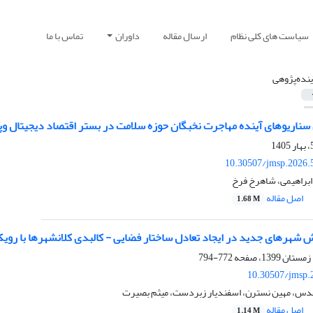
سیاست های کلی نظام
ارسال مقاله
داوران
تماس با ما
ینده‌پژوهی
سناریوهای آینده مهاجرت نخبگان حوزه سلامت در بستر اقتصاد دیجیتال وپل
10.30507/jmsp.2026.
ابراهیمی، شاهرخ فرخ
اصل مقاله
1.68 M
ش شهرهای جدید در ایجاد تعادل ساختار فضایی - کالبدی کلانشهرها با رو
772-794
10.30507/jmsp.
دس، مهین نسترن، اسفندیار زبردست، میثم بصیرت
اصل مقاله
1.14 M