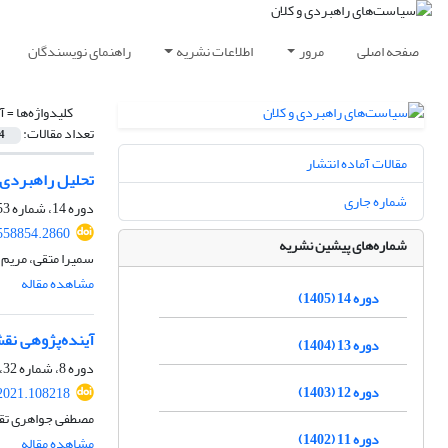
صفحه اصلی
مرور
اطلاعات نشریه
راهنمای نویسندگان
کلیدواژه‌ها =
آ
تعداد مقالات:
4
مقالات آماده انتشار
تحلیل راهبردی 
شماره جاری
دوره 14، شماره 53، بهار 1405
558854.2860
شماره‌های پیشین نشریه
سمیرا متقی، مریم 
مشاهده مقاله
دوره 14 (1405)
آینده‌پژوهی نق
دوره 13 (1404)
دوره 8، شماره 32، زمستان 1399، صفحه
دوره 12 (1403)
2021.108218
مصطفی جواهری تق
دوره 11 (1402)
مشاهده مقاله