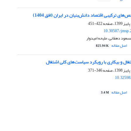
‌های ترکیبی اقتصاد دانش‌بنیان در ایران (افق 1404)
422-451
10.30507/jmsp.
سعود دهقانی، ملیحه امیدوار
اصل مقاله
825.94 K
غال و بیکاری با رویکرد سیاست‌های کلی اشتغال
346-371
10.32598
اصل مقاله
3.4 M