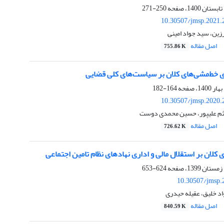
250-271
10.30507/jmsp.2021.
رزین، سید جواد امینی
اصل مقاله
755.86 K
ای خط‌مشی‌های کلان بر سیاست‌های کلی قضایی
164-182
10.30507/jmsp.2020.
ثم علیپور، حسین محمدی دوست
اصل مقاله
726.62 K
 کلان بر استقلال مالی و اداری نهادهای نظام تامین اجتماعی
624-653
10.30507/jmsp.
د خلیق، عقیله حیدری
اصل مقاله
840.59 K