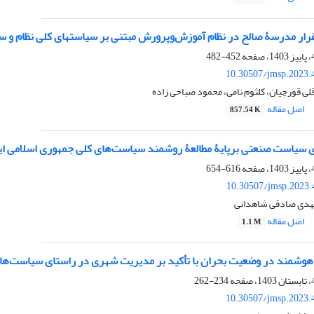
قرار مدرسۀ صالح در نظام آموزش‌وپرورش مبتنی بر سیاست‏های کلی نظام و 
452-482
10.30507/jmsp.2023.
ی قورچیان، کلثوم نامی، محمود صباحی زاده
اصل مقاله
857.54 K
ی سیاست‌ صنعتی برپایۀ مطالعۀ روشمند سیاست‌های کلی جمهوری اسلامی ای
616-654
10.30507/jmsp.2023.
مهدی صادقی شاهدانی
اصل مقاله
1.1 M
هوشمند در وضعیت بحران با تأکید بر مدیریت شهری در راستای سیاست‌های
234-262
10.30507/jmsp.2023.