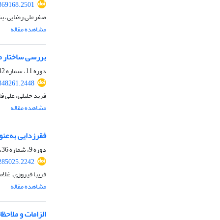
369168.2501
صفرعلی رضایی، بش
مشاهده مقاله
بررسی ساختار صن
دوره 11، شماره 42، تابستان 1402، صفحه
348261.2448
فرید خلیلی، علی ف
مشاهده مقاله
فقرزدایی به‌عنوان
دوره 9، شماره 36، زمستان 1400، صفحه
285025.2242
فریبا فیروزی، غل
مشاهده مقاله
الزامات و ملاحظ