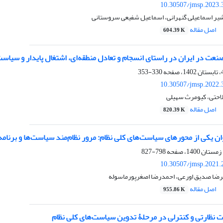
10.30507/jmsp.2023.
یر اسماعیلی گنهرانی، اسماعیل شفیعی سروستانی
اصل مقاله
604.39 K
عت در ایران در راستای انسجام و تعادل منطقه‌ای، اشتغال پایدار و سیاست
330-353
10.30507/jmsp.2022.
لاحتی، کیومرث سهیلی
اصل مقاله
820.39 K
 یکی از محورهای سیاست‌های کلی نظام: مرور نظام‌مند سیاست‌ها و برنامه‌ها (1384 تا 9
798-827
10.30507/jmsp.2021.
امرضا صدیق اورعی، احمدرضا اصغرپورماسوله
اصل مقاله
955.86 K
ات نظارتی و کنترلی در مرحلۀ تدوین سیاست‌های کلی نظام