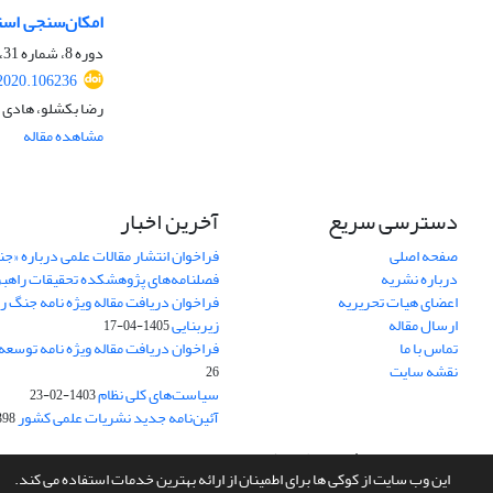
امکان‌سنجی است
دوره 8، شماره 31، پاییز 1399، صفحه
2020.106236
رضا بکشلو، هادی 
مشاهده مقاله
دسترسی سریع
آخرین اخبار
صفحه اصلی
فراخوان انتشار مقالات علمی درباره «ج
درباره نشریه
فصلنامه‌های پژوهشکده تحقیقات راهب
اعضای هیات تحریریه
فراخوان دریافت مقاله ویژه نامه جنگ ر
ارسال مقاله
زیربنایی
1405-04-17
تماس با ما
فراخوان دریافت مقاله ویژه نامه توسعه
نقشه سایت
26
سیاست‌های کلی نظام
1403-02-23
آئین‌نامه جدید نشریات علمی کشور
-02-22
سامانه مدیریت نشریات علمی.
طراحی و پیاده سازی از
سیناوب
این وب سایت از کوکی ها برای اطمینان از ارائه بهترین خدمات استفاده می کند.