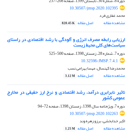
دوره 8، شماره 30، تابستان 1399، صفحه
208-237
10.30507/jmsp.2020.102395
محمد غفاری فرد
مشاهده مقاله
اصل مقاله
820.45 K
ارزیابی رابطه مصرف انرژی و آلودگی با رشد اقتصادی در راستای
سیاست‌های کلی محیط زیست
دوره 7، شماره 28، زمستان 1398، صفحه
500-525
10.32598/JMSP.7.4.1
محمدرضا کهنسال، مهسا بهرامی نسب
مشاهده مقاله
اصل مقاله
3.12 M
تاثیر نابرابری درآمد، رشد اقتصادی و نرخ ارز حقیقی در مخارج
عمومی کشور
دوره 7، ویژه‌نامه سال 1398، زمستان 1398، صفحه
72-94
10.30507/jmsp.2020.102263
اکبر خدابخشی، برزو زهره وند
مشاهده مقاله
اصل مقاله
1.25 M