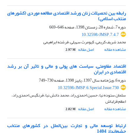
رابطه بین تحصیلات زنان ورشد اقتصادی مطالعه موردی (کشورهای
منتخب اسلامی)
دوره 7، شماره 28، زمستان 1398، صفحه
646-669
10.32598/JMSP.7.4.7
محمد شریف کریمی، کیومرث سهیلی، فرشته ابراهیمی
مشاهده مقاله
اصل مقاله
2.97 M
اقتصاد مقاومتی، سیاست های پولی و مالی و تاثیر آن بر رشد
اقتصادی در ایران
دوره 6، ویژه‌نامه سال 1397، پاییز 1398، صفحه
730-749
10.32598/JMSP.6.Special.Issue.730
سلمان ستوده نیا، حسین احمدی راد، محمد دانش نیا، فرنگیس احمدی راد،
اعظم قزلباش
مشاهده مقاله
اصل مقاله
2.82 M
ارتباط توسعه مالی و تجارت بین‌الملل در کشورهای منتخب
چشم‌انداز 1404