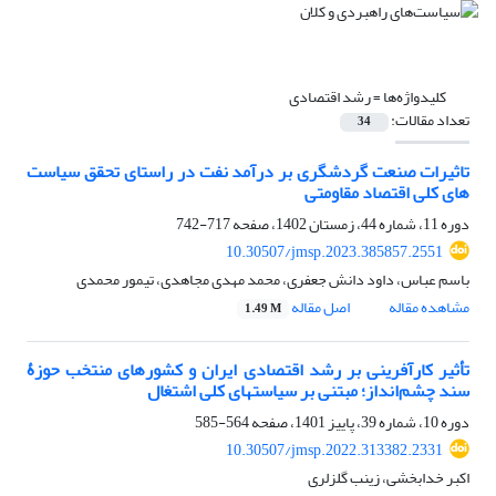
کلیدواژه‌ها =
رشد اقتصادی
تعداد مقالات:
34
تاثیرات صنعت گردشگری بر درآمد نفت در راستای تحقق سیاست
های کلی اقتصاد مقاومتی
دوره 11، شماره 44، زمستان 1402، صفحه
717-742
10.30507/jmsp.2023.385857.2551
باسم عباس، داود دانش جعفری، محمد مهدی مجاهدی، تیمور محمدی
مشاهده مقاله
اصل مقاله
1.49 M
تأثیر کارآفرینی بر رشد اقتصادی ایران و کشورهای منتخب حوزۀ
سند چشم‌انداز؛ مبتنی بر سیاستهای کلی اشتغال
دوره 10، شماره 39، پاییز 1401، صفحه
564-585
10.30507/jmsp.2022.313382.2331
اکبر خدابخشی، زینب گلزلری