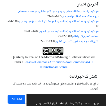
آخرین اخبار
فراخوان انتشار مقالات علمی درباره «جنگ رمضان» در فصلنامه‌های
پژوهشکده تحقیقات راهبردی
1405-04-21
فراخوان دریافت مقاله ویژه نامه جنگ رمضان؛ ابعاد حوزه زیربنایی
1405-04-
17
فراخوان دریافت مقاله ویژه نامه توسعه دریامحور
1404-08-26
سیاست‌های کلی نظام
1403-02-23
آئین‌نامه جدید نشریات علمی کشور
1398-02-22
Quarterly Journal of The Macro and Strategic Policies is licensed
under a
Creative Commons Attribution-NonCommercial 4.0
.
International License
اشتراک خبرنامه
برای دریافت اخبار و اطلاعیه های مهم نشریه در خبرنامه نشریه مشترک
شوید.
اشتراک
این وب سایت از کوکی ها برای اطمینان از ارائه بهترین