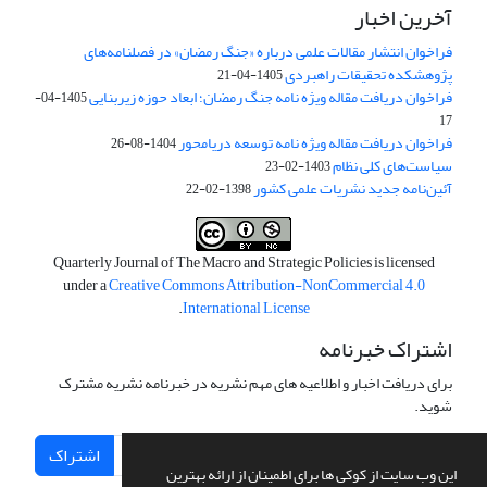
آخرین اخبار
فراخوان انتشار مقالات علمی درباره «جنگ رمضان» در فصلنامه‌های
پژوهشکده تحقیقات راهبردی
1405-04-21
فراخوان دریافت مقاله ویژه نامه جنگ رمضان؛ ابعاد حوزه زیربنایی
1405-04-
17
فراخوان دریافت مقاله ویژه نامه توسعه دریامحور
1404-08-26
سیاست‌های کلی نظام
1403-02-23
آئین‌نامه جدید نشریات علمی کشور
1398-02-22
Quarterly Journal of The Macro and Strategic Policies is licensed
under a
Creative Commons Attribution-NonCommercial 4.0
.
International License
اشتراک خبرنامه
برای دریافت اخبار و اطلاعیه های مهم نشریه در خبرنامه نشریه مشترک
شوید.
اشتراک
این وب سایت از کوکی ها برای اطمینان از ارائه بهترین